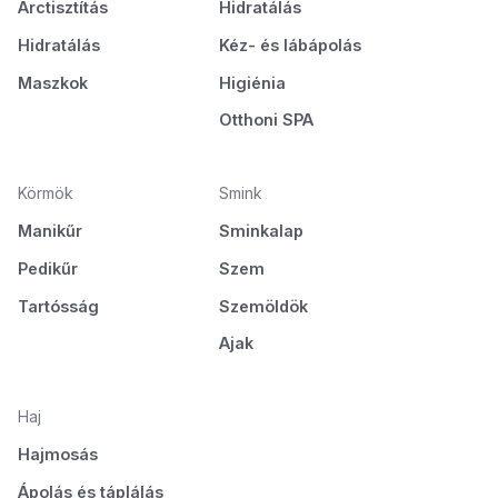
Arctisztítás
Hidratálás
Hidratálás
Kéz- és lábápolás
Maszkok
Higiénia
Otthoni SPA
Körmök
Smink
Manikűr
Sminkalap
Pedikűr
Szem
Tartósság
Szemöldök
Ajak
Haj
Hajmosás
Ápolás és táplálás