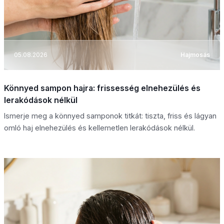
05.08.2026
Hajmosás
Könnyed sampon hajra: frissesség elnehezülés és
lerakódások nélkül
Ismerje meg a könnyed samponok titkát: tiszta, friss és lágyan
omló haj elnehezülés és kellemetlen lerakódások nélkül.