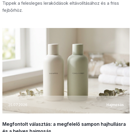
Tippek a felesleges lerakódások eltávolításához és a friss
fejbőrhöz.
25.07.2026
Hajmosás
Megfontolt választás: a megfelelő sampon hajhullásra
és a helyes hajmosás