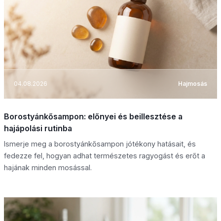
04.08.2026
Hajmosás
Borostyánkősampon: előnyei és beillesztése a
hajápolási rutinba
Ismerje meg a borostyánkősampon jótékony hatásait, és
fedezze fel, hogyan adhat természetes ragyogást és erőt a
hajának minden mosással.