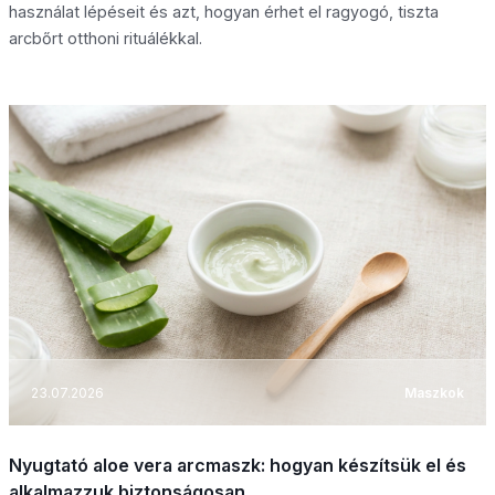
használat lépéseit és azt, hogyan érhet el ragyogó, tiszta
arcbőrt otthoni rituálékkal.
23.07.2026
Maszkok
Nyugtató aloe vera arcmaszk: hogyan készítsük el és
alkalmazzuk biztonságosan