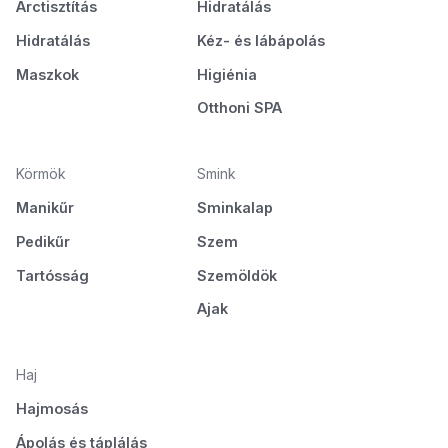
Arctisztítás
Hidratálás
Hidratálás
Kéz- és lábápolás
Maszkok
Higiénia
Otthoni SPA
Körmök
Smink
Manikűr
Sminkalap
Pedikűr
Szem
Tartósság
Szemöldök
Ajak
Haj
Hajmosás
Ápolás és táplálás