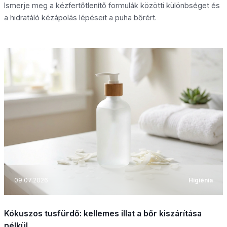
Ismerje meg a kézfertőtlenítő formulák közötti különbséget és
a hidratáló kézápolás lépéseit a puha bőrért.
09.07.2026
Higiénia
Kókuszos tusfürdő: kellemes illat a bőr kiszárítása
nélkül