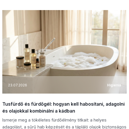
23.07.2026
Higiénia
Tusfürdő és fürdőgél: hogyan kell habosítani, adagolni
és olajokkal kombinálni a kádban
Ismerje meg a tökéletes fürdőélmény titkait: a helyes
adagolást, a sűrű hab képzését és a tápláló olajok biztonságos