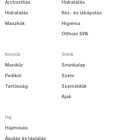
Arctisztítás
Hidratálás
Hidratálás
Kéz- és lábápolás
Maszkok
Higiénia
Otthoni SPA
Körmök
Smink
Manikűr
Sminkalap
Pedikűr
Szem
Tartósság
Szemöldök
Ajak
Haj
Hajmosás
Ápolás és táplálás