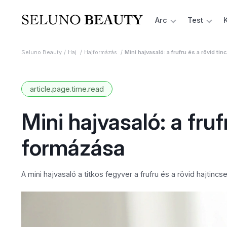
Arc
Test
Seluno Beauty
Haj
Hajformázás
Mini hajvasaló: a frufru és a rövid ti
article.page.time.read
Mini hajvasaló: a fruf
formázása
A mini hajvasaló a titkos fegyver a frufru és a rövid hajtinc