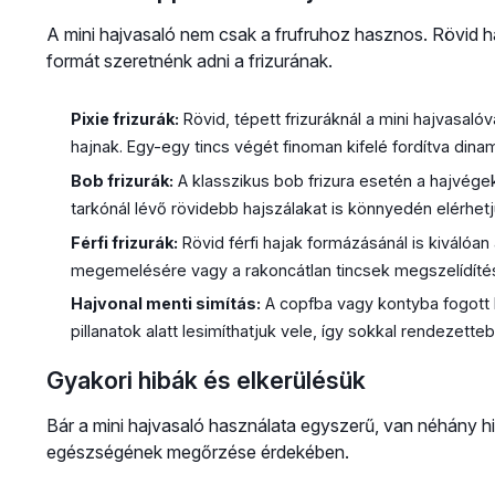
A mini hajvasaló nem csak a frufruhoz hasznos. Rövid ha
formát szeretnénk adni a frizurának.
Pixie frizurák:
Rövid, tépett frizuráknál a mini hajvasaló
hajnak. Egy-egy tincs végét finoman kifelé fordítva din
Bob frizurák:
A klasszikus bob frizura esetén a hajvégeke
tarkónál lévő rövidebb hajszálakat is könnyedén elérhet
Férfi frizurák:
Rövid férfi hajak formázásánál is kiválóa
megemelésére vagy a rakoncátlan tincsek megszelídíté
Hajvonal menti simítás:
A copfba vagy kontyba fogott ha
pillanatok alatt lesimíthatjuk vele, így sokkal rendezet
Gyakori hibák és elkerülésük
Bár a mini hajvasaló használata egyszerű, van néhány hi
egészségének megőrzése érdekében.