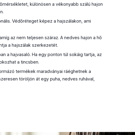
hőmérsékletet, különösen a vékonyabb szálú hajon
n.
ális. Védőréteget képez a hajszálakon, ami
 amíg az nem teljesen száraz. A nedves hajon a hő
ntja a hajszálak szerkezetét.
 a hajvasaló. Ha egy ponton túl sokáig tartja, az
okozhat a tincsben.
formázó termékek maradványai ráéghetnek a
dszeresen töröljön át egy puha, nedves ruhával,