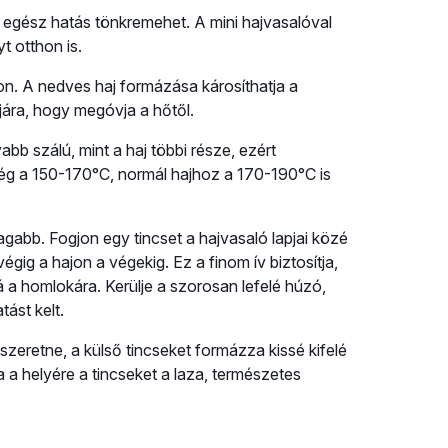
z egész hatás tönkremehet. A mini hajvasalóval
 otthon is.
n. A nedves haj formázása károsíthatja a
jára, hogy megóvja a hőtől.
bb szálú, mint a haj többi része, ezért
ég a 150-170°C, normál hajhoz a 170-190°C is
agabb. Fogjon egy tincset a hajvasaló lapjai közé
gig a hajon a végekig. Ez a finom ív biztosítja,
á a homlokára. Kerülje a szorosan lefelé húzó,
ást kelt.
szeretne, a külső tincseket formázza kissé kifelé
sa a helyére a tincseket a laza, természetes