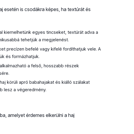
j esetén is csodákra képes, ha textúrát és
val kiemelhetünk egyes tincseket, textúrát adva a
amikusabbá tehetjük a megjelenést.
t precízen befelé vagy kifelé fordíthatjuk vele. A
jük és formázhatjuk.
n alkalmazható a felső, hosszabb részek
sére.
j körüli apró babahajakat és kiálló szálakat
tebb lesz a végeredmény.
ba, amelyet érdemes elkerülni a haj