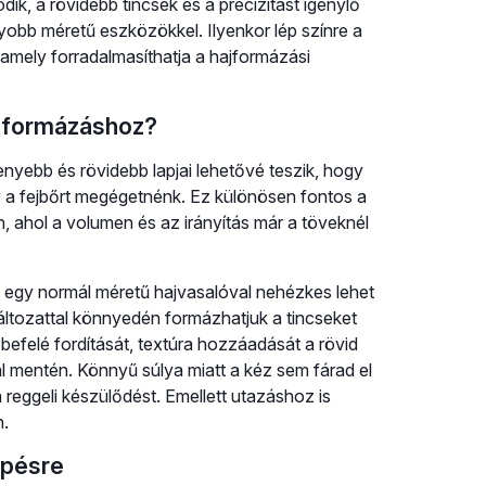
, a rövidebb tincsek és a precizitást igénylő
yobb méretű eszközökkel. Ilyenkor lép színre a
amely forradalmasíthatja a hajformázási
ós formázáshoz?
enyebb és rövidebb lapjai lehetővé teszik, hogy
 a fejbőrt megégetnénk. Ez különösen fontos a
en, ahol a volumen és az irányítás már a töveknél
g egy normál méretű hajvasalóval nehézkes lehet
változattal könnyedén formázhatjuk a tincseket
befelé fordítását, textúra hozzáadását a rövid
al mentén. Könnyű súlya miatt a kéz sem fárad el
reggeli készülődést. Emellett utazáshoz is
n.
épésre