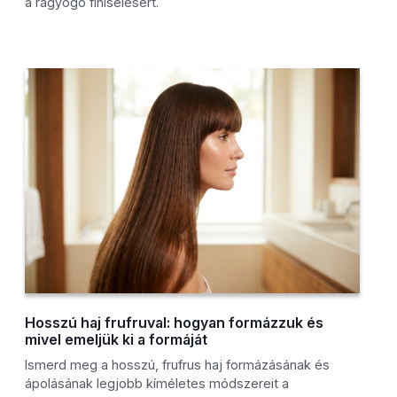
a ragyogó finiselésért.
Hosszú haj frufruval: hogyan formázzuk és
mivel emeljük ki a formáját
Ismerd meg a hosszú, frufrus haj formázásának és
ápolásának legjobb kíméletes módszereit a