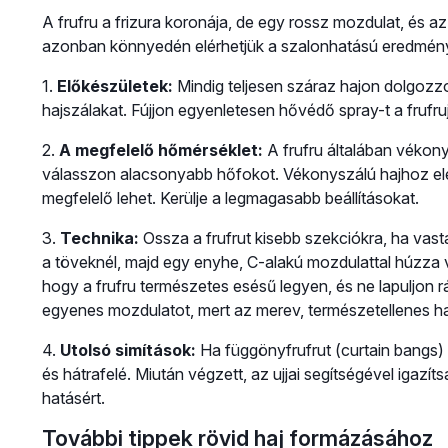
A frufru a frizura koronája, de egy rossz mozdulat, és a
azonban könnyedén elérhetjük a szalonhatású eredményt
1.
Előkészületek:
Mindig teljesen száraz hajon dolgozzo
hajszálakat. Fújjon egyenletesen hővédő spray-t a frufru
2.
A megfelelő hőmérséklet:
A frufru általában vékonya
válasszon alacsonyabb hőfokot. Vékonyszálú hajhoz el
megfelelő lehet. Kerülje a legmagasabb beállításokat.
3.
Technika:
Ossza a frufrut kisebb szekciókra, ha vast
a töveknél, majd egy enyhe, C-alakú mozdulattal húzza vé
hogy a frufru természetes esésű legyen, és ne lapuljon r
egyenes mozdulatot, mert az merev, természetellenes hat
4.
Utolsó simítások:
Ha függönyfrufrut (curtain bangs) 
és hátrafelé. Miután végzett, az ujjai segítségével igazít
hatásért.
További tippek rövid haj formázásához