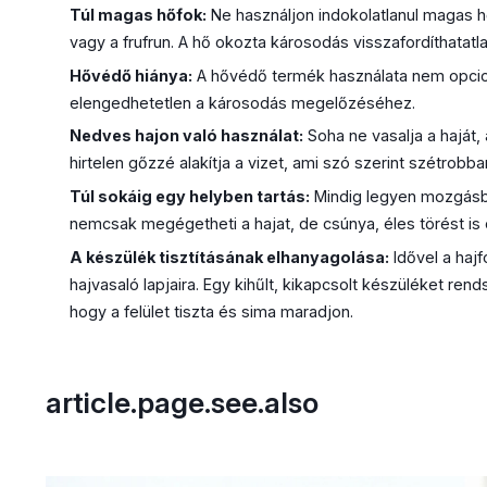
Túl magas hőfok:
Ne használjon indokolatlanul magas 
vagy a frufrun. A hő okozta károsodás visszafordíthatatla
Hővédő hiánya:
A hővédő termék használata nem opcion
elengedhetetlen a károsodás megelőzéséhez.
Nedves hajon való használat:
Soha ne vasalja a haját,
hirtelen gőzzé alakítja a vizet, ami szó szerint szétrobba
Túl sokáig egy helyben tartás:
Mindig legyen mozgásban
nemcsak megégetheti a hajat, de csúnya, éles törést is 
A készülék tisztításának elhanyagolása:
Idővel a haj
hajvasaló lapjaira. Egy kihűlt, kikapcsolt készüléket ren
hogy a felület tiszta és sima maradjon.
article.page.see.also