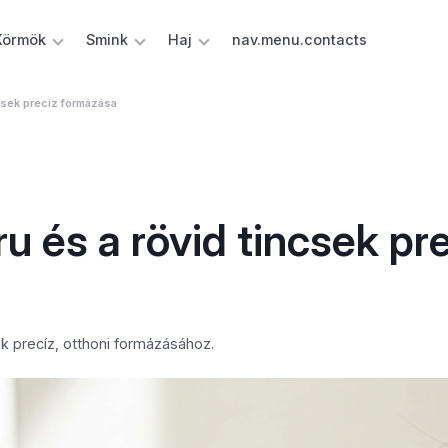
Körmök
Smink
Haj
nav.menu.contacts
ncsek precíz formázása
ru és a rövid tincsek pr
sek precíz, otthoni formázásához.