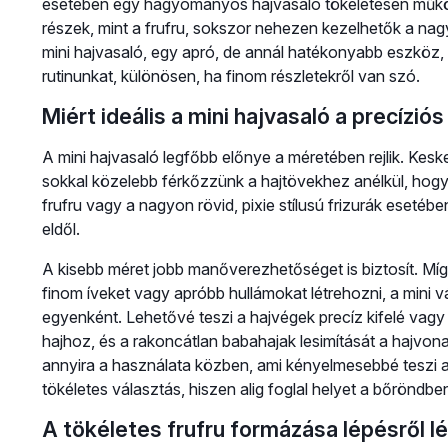
esetében egy hagyományos hajvasaló tökéletesen működik
részek, mint a frufru, sokszor nehezen kezelhetők a nag
mini hajvasaló, egy apró, de annál hatékonyabb eszköz, 
rutinunkat, különösen, ha finom részletekről van szó.
Miért ideális a mini hajvasaló a precízi
A mini hajvasaló legfőbb előnye a méretében rejlik. Kesk
sokkal közelebb férkőzzünk a hajtövekhez anélkül, hogy
frufru vagy a nagyon rövid, pixie stílusú frizurák esetéb
eldől.
A kisebb méret jobb manőverezhetőséget is biztosít. Mí
finom íveket vagy apróbb hullámokat létrehozni, a mini 
egyenként. Lehetővé teszi a hajvégek precíz kifelé vagy 
hajhoz, és a rakoncátlan babahajak lesimítását a hajvon
annyira a használata közben, ami kényelmesebbé teszi a 
tökéletes választás, hiszen alig foglal helyet a bőröndbe
A tökéletes frufru formázása lépésről l