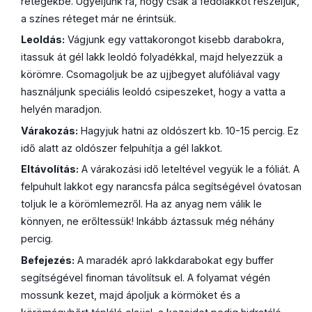
rétegekbe. Ügyeljünk rá, hogy csak a fedőlakkot reszeljük,
a színes réteget már ne érintsük.
Leoldás:
Vágjunk egy vattakorongot kisebb darabokra,
itassuk át gél lakk leoldó folyadékkal, majd helyezzük a
körömre. Csomagoljuk be az ujjbegyet alufóliával vagy
használjunk speciális leoldó csipeszeket, hogy a vatta a
helyén maradjon.
Várakozás:
Hagyjuk hatni az oldószert kb. 10-15 percig. Ez
idő alatt az oldószer felpuhítja a gél lakkot.
Eltávolítás:
A várakozási idő leteltével vegyük le a fóliát. A
felpuhult lakkot egy narancsfa pálca segítségével óvatosan
toljuk le a körömlemezről. Ha az anyag nem válik le
könnyen, ne erőltessük! Inkább áztassuk még néhány
percig.
Befejezés:
A maradék apró lakkdarabokat egy buffer
segítségével finoman távolítsuk el. A folyamat végén
mossunk kezet, majd ápoljuk a körmöket és a