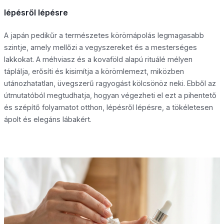
lépésről lépésre
A japán pedikűr a természetes körömápolás legmagasabb
szintje, amely mellőzi a vegyszereket és a mesterséges
lakkokat. A méhviasz és a kovaföld alapú rituálé mélyen
táplálja, erősíti és kisimítja a körömlemezt, miközben
utánozhatatlan, üvegszerű ragyogást kölcsönöz neki. Ebből az
útmutatóból megtudhatja, hogyan végezheti el ezt a pihentető
és szépítő folyamatot otthon, lépésről lépésre, a tökéletesen
ápolt és elegáns lábakért.