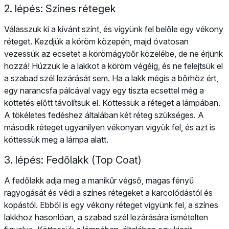
2. lépés: Színes rétegek
Válasszuk ki a kívánt színt, és vigyünk fel belőle egy vékony
réteget. Kezdjük a köröm közepén, majd óvatosan
vezessük az ecsetet a körömágybőr közelébe, de ne érjünk
hozzá! Húzzuk le a lakkot a köröm végéig, és ne felejtsük el
a szabad szél lezárását sem. Ha a lakk mégis a bőrhöz ért,
egy narancsfa pálcával vagy egy tiszta ecsettel még a
köttetés előtt távolítsuk el. Köttessük a réteget a lámpában.
A tökéletes fedéshez általában két réteg szükséges. A
második réteget ugyanilyen vékonyan vigyük fel, és azt is
köttessük meg a lámpa alatt.
3. lépés: Fedőlakk (Top Coat)
A fedőlakk adja meg a manikűr végső, magas fényű
ragyogását és védi a színes rétegeket a karcolódástól és
kopástól. Ebből is egy vékony réteget vigyünk fel, a színes
lakkhoz hasonlóan, a szabad szél lezárására ismételten