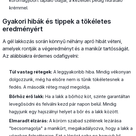
körömágybőrt tápláló olajjal, a kezeidet pedig hidratáló
krémmel.
Gyakori hibák és tippek a tökéletes
eredményért
A gél lakkozás során könnyű néhány apró hibát véteni,
amelyek rontják a végeredményt és a manikűr tartósságát.
Az alábbiakra érdemes odafigyelni:
Túl vastag rétegek:
A leggyakoribb hiba. Mindig vékonyan
dolgozzunk, még ha elsőre nem is tűnik tökéletesnek a
fedés. A második réteg majd megoldja.
Bőrhöz érő lakk:
Ha a lakk a bőrhöz köt, szinte garantáltan
levegősödni és felválni kezd pár napon belül. Mindig
hagyjunk egy hajszálnyi helyet a bőr és a lakk között.
Elmaradt élzárás:
A köröm szabad szélének lezárása
"becsomagolja" a manikűrt, megakadályozva, hogy a lakk a
végeken felpattogjon. Ezt a lépést soha ne hagyjuk ki!