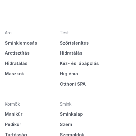
Arc
Test
Sminklemosás
Szőrtelenítés
Arctisztítás
Hidratálás
Hidratálás
Kéz- és lábápolás
Maszkok
Higiénia
Otthoni SPA
Körmök
Smink
Manikűr
Sminkalap
Pedikűr
Szem
Tartósság
Szemöldök