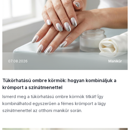
07.08.2026
Manikűr
Tükörhatású ombre körmök: hogyan kombináljuk a
krómport a színátmenettel
Ismerd meg a tükörhatású ombre körmök titkát! Így
kombinálhatod egyszerűen a fémes krómport a lágy
színátmenettel az otthoni manikűr során.