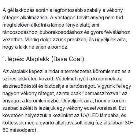
A gél lakkozás során a legfontosabb szabály a vékony
rétegek alkalmazása. A vastagon felvitt anyag nem tud
megfelelően átkötni a lámpa fénye alatt, ami
ráncosodáshoz, buborékosodáshoz és gyors felváláshoz
vezethet. Mindig dolgozzunk precízen, és ügyeljünk arra,
hogy a lakk ne érjen a bőrhöz.
1. lépés: Alaplakk (Base Coat)
Az alaplakk képezi a hidat a természetes körömlemez és a
színes lakkréteg között. Védelmet nyújt a körömnek az
elszíneződéstől és biztosítja a tartósságot. Vigyünk fel egy
nagyon vékony réteget, szinte csak "bemasszírozva" az
anyagot a körömlemezbe. Ügyeljünk arra, hogy a köröm
szabad szélét is lezárjuk egy vékony ecsetvonással. Ezt
követően helyezzük a kezünket az UV/LED lámpába, és
köttessük meg a gyártó által javasolt ideig (ez általában 30-
60 másodperc).