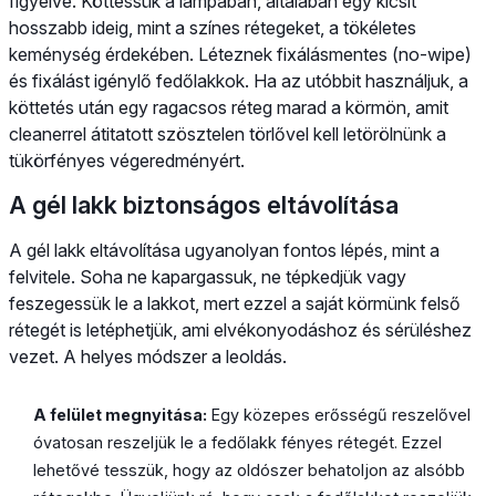
figyelve. Köttessük a lámpában, általában egy kicsit
hosszabb ideig, mint a színes rétegeket, a tökéletes
keménység érdekében. Léteznek fixálásmentes (no-wipe)
és fixálást igénylő fedőlakkok. Ha az utóbbit használjuk, a
köttetés után egy ragacsos réteg marad a körmön, amit
cleanerrel átitatott szösztelen törlővel kell letörölnünk a
tükörfényes végeredményért.
A gél lakk biztonságos eltávolítása
A gél lakk eltávolítása ugyanolyan fontos lépés, mint a
felvitele. Soha ne kapargassuk, ne tépkedjük vagy
feszegessük le a lakkot, mert ezzel a saját körmünk felső
rétegét is letéphetjük, ami elvékonyodáshoz és sérüléshez
vezet. A helyes módszer a leoldás.
A felület megnyitása:
Egy közepes erősségű reszelővel
óvatosan reszeljük le a fedőlakk fényes rétegét. Ezzel
lehetővé tesszük, hogy az oldószer behatoljon az alsóbb