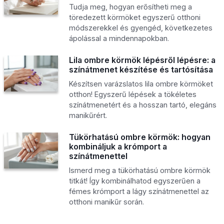
Tudja meg, hogyan erősítheti meg a
töredezett körmöket egyszerű otthoni
módszerekkel és gyengéd, következetes
ápolással a mindennapokban.
Lila ombre körmök lépésről lépésre: a
színátmenet készítése és tartósítása
Készítsen varázslatos lila ombre körmöket
otthon! Egyszerű lépések a tökéletes
színátmenetért és a hosszan tartó, elegáns
manikűrért.
Tükörhatású ombre körmök: hogyan
kombináljuk a krómport a
színátmenettel
Ismerd meg a tükörhatású ombre körmök
titkát! Így kombinálhatod egyszerűen a
fémes krómport a lágy színátmenettel az
otthoni manikűr során.