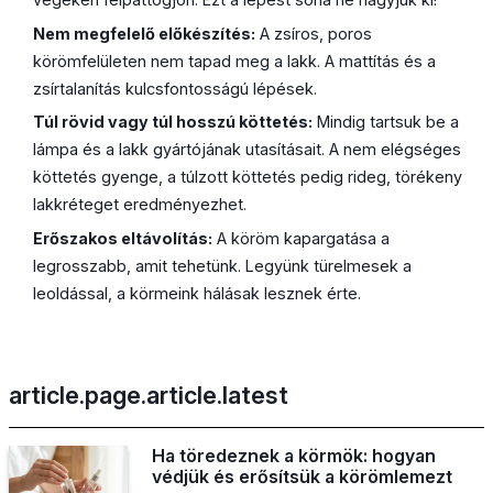
Nem megfelelő előkészítés:
A zsíros, poros
körömfelületen nem tapad meg a lakk. A mattítás és a
zsírtalanítás kulcsfontosságú lépések.
Túl rövid vagy túl hosszú köttetés:
Mindig tartsuk be a
lámpa és a lakk gyártójának utasításait. A nem elégséges
köttetés gyenge, a túlzott köttetés pedig rideg, törékeny
lakkréteget eredményezhet.
Erőszakos eltávolítás:
A köröm kapargatása a
legrosszabb, amit tehetünk. Legyünk türelmesek a
leoldással, a körmeink hálásak lesznek érte.
article.page.article.latest
Ha töredeznek a körmök: hogyan
védjük és erősítsük a körömlemezt