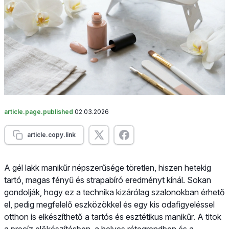
article.page.published
02.03.2026
article.copy.link
A gél lakk manikűr népszerűsége töretlen, hiszen hetekig
tartó, magas fényű és strapabíró eredményt kínál. Sokan
gondolják, hogy ez a technika kizárólag szalonokban érhető
el, pedig megfelelő eszközökkel és egy kis odafigyeléssel
otthon is elkészíthető a tartós és esztétikus manikűr. A titok
a precíz előkészítésben, a helyes rétegrendben és a