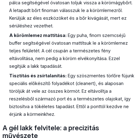
pálca segítségével óvatosan toljuk vissza a körömágybőrt.
A letapadt bőrt finoman válasszuk le a körömlemezről.
Kerüljük az éles eszközöket és a bőr kivágását, mert ez
sérüléshez vezethet.
A körömlemez mattítása:
Egy puha, finom szemcséjű
buffer segítségével óvatosan mattítsuk le a körömlemez
teljes felületét. A cél csupán a természetes fény
eltávolítása, nem pedig a köröm elvékonyítása. Ezzel
segítjük a lakk tapadását.
Tisztítás és zsírtalanítás:
Egy szöszmentes törlőre fújunk
speciális előkészítő folyadékot (cleanert), és alaposan
töröljük át vele az összes körmöt. Ez eltávolítja a
reszelésből származó port és a természetes olajokat, így
biztosítva a tökéletes tapadást. Ettől a ponttól kezdve ne
érjünk a körmeinkhez.
A gél lakk felvitele: a precizitás
művészete