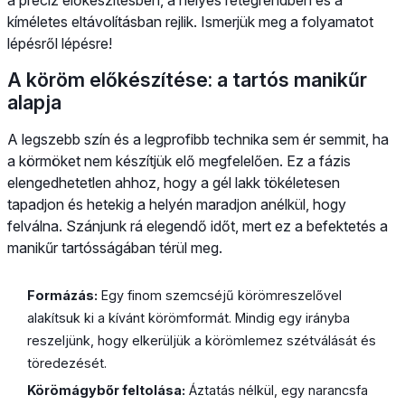
kíméletes eltávolításban rejlik. Ismerjük meg a folyamatot
lépésről lépésre!
A köröm előkészítése: a tartós manikűr
alapja
A legszebb szín és a legprofibb technika sem ér semmit, ha
a körmöket nem készítjük elő megfelelően. Ez a fázis
elengedhetetlen ahhoz, hogy a gél lakk tökéletesen
tapadjon és hetekig a helyén maradjon anélkül, hogy
felválna. Szánjunk rá elegendő időt, mert ez a befektetés a
manikűr tartósságában térül meg.
Formázás:
Egy finom szemcséjű körömreszelővel
alakítsuk ki a kívánt körömformát. Mindig egy irányba
reszeljünk, hogy elkerüljük a körömlemez szétválását és
töredezését.
Körömágybőr feltolása:
Áztatás nélkül, egy narancsfa