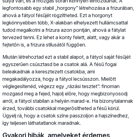
súlya van, és a mozgás során könnyen elmozdulhat. A
legfontosabb egy stabil „horgony” létrehozása a frizurában,
ahová a fátyol fésűjét rögzítheted. Ezt a horgonyt
legkönnyebben több, X-alakban elhelyezett hullámcsattal
tudod megalkotni a frizura azon pontján, ahová a fátylat
tervezed tenni. Ez lehet a konty felett, alatt, vagy akár a
fejtetőn is, a frizura stílusától függően.
Miután létrehoztad ezt a stabil alapot, a fátyol saját fésűjét
egyszerűen csúsztasd be a csatok alá. A fésű fogai
beleakadnak a keresztezett csatokba, ami
megakadályozza, hogy a fátyol lecsússzon. Mielőtt
véglegesítenéd, végezz egy „rázási tesztet”: finoman
mozgasd meg a fejed, hajolj előre, hogy megbizonyosodj
arról, a fátyol stabilan a helyén marad-e. Ha bizonytalannak
érzed, további csatokkal megerősítheted a fésű körül.
Ügyelj rá, hogy a csatok színe passzoljon a hajszínedhez,
így teljesen láthatatlanok maradnak.
Gyakori hibák, amelyeket érdemes