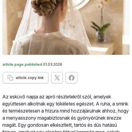
article.page.published
01.03.2026
article.copy.link
Az esküvő napja az apró részletekről szól, amelyek
együttesen alkotnak egy tökéletes egészet. A ruha, a smink
és természetesen a frizura mind hozzájárulnak ahhoz, hogy
a menyasszony magabiztosnak és gyönyörűnek érezze
magát. Egy gondosan elkészített, tartós és dús hatású
frizura, amelyet egy elegáns fátyol koronáz meg, sokak