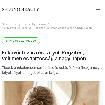
Seluno Beauty
Haj
Hajformázás
Esküvői frizura és fátyol: Rögzítés, volumen és tartósság a nagy napon
article.page.time.read
Esküvői frizura és fátyol: Rögzítés,
volumen és tartósság a nagy napon
Tippek a tökéletesen tartós és dús esküvői frizurához, amely a
fátyol súlyát is magabiztosan tartja.