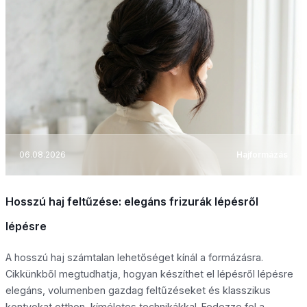
06.08.2026
Hajformázás
Hosszú haj feltűzése: elegáns frizurák lépésről
lépésre
A hosszú haj számtalan lehetőséget kínál a formázásra.
Cikkünkből megtudhatja, hogyan készíthet el lépésről lépésre
elegáns, volumenben gazdag feltűzéseket és klasszikus
kontyokat otthon, kíméletes technikákkal. Fedezze fel a