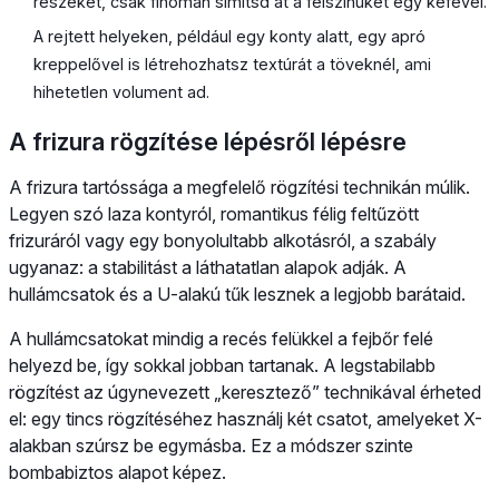
részeket, csak finoman simítsd át a felszínüket egy kefével.
A rejtett helyeken, például egy konty alatt, egy apró
kreppelővel is létrehozhatsz textúrát a töveknél, ami
hihetetlen volument ad.
A frizura rögzítése lépésről lépésre
A frizura tartóssága a megfelelő rögzítési technikán múlik.
Legyen szó laza kontyról, romantikus félig feltűzött
frizuráról vagy egy bonyolultabb alkotásról, a szabály
ugyanaz: a stabilitást a láthatatlan alapok adják. A
hullámcsatok és a U-alakú tűk lesznek a legjobb barátaid.
A hullámcsatokat mindig a recés felükkel a fejbőr felé
helyezd be, így sokkal jobban tartanak. A legstabilabb
rögzítést az úgynevezett „keresztező” technikával érheted
el: egy tincs rögzítéséhez használj két csatot, amelyeket X-
alakban szúrsz be egymásba. Ez a módszer szinte
bombabiztos alapot képez.