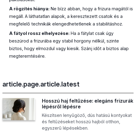
A rögzítés hiánya:
Ne bízz abban, hogy a frizura magától is
megáll. A láthatatlan alapok, a keresztezett csatok és a
megfelelő technikák elengedhetetlenek a stabilitáshoz.
A fátyol rossz elhelyezése:
Ha a fátylat csak úgy
beszúrod a frizurába egy stabil horgony nélkül, szinte
biztos, hogy elmozdul vagy kiesik. Szánj időt a biztos alap
megteremtésére.
article.page.article.latest
Hosszú haj feltűzése: elegáns frizurák
lépésről lépésre
Készítsen lenyűgöző, dús hatású kontyokat
és feltűzéseket hosszú hajból otthon,
egyszerű lépésekben.