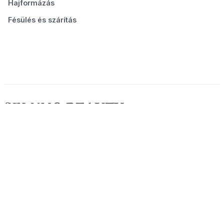
Hajformázás
Fésülés és szárítás
© 2026 Seluno Beauty