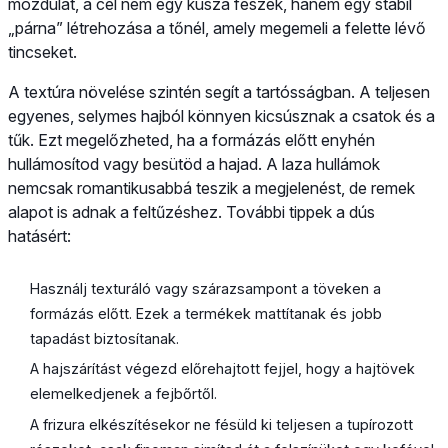
mozdulat, a cél nem egy kusza fészek, hanem egy stabil
„párna” létrehozása a tőnél, amely megemeli a felette lévő
tincseket.
A textúra növelése szintén segít a tartósságban. A teljesen
egyenes, selymes hajból könnyen kicsúsznak a csatok és a
tűk. Ezt megelőzheted, ha a formázás előtt enyhén
hullámosítod vagy besütöd a hajad. A laza hullámok
nemcsak romantikusabbá teszik a megjelenést, de remek
alapot is adnak a feltűzéshez. További tippek a dús
hatásért:
Használj texturáló vagy szárazsampont a töveken a
formázás előtt. Ezek a termékek mattítanak és jobb
tapadást biztosítanak.
A hajszárítást végezd előrehajtott fejjel, hogy a hajtövek
elemelkedjenek a fejbőrtől.
A frizura elkészítésekor ne fésüld ki teljesen a tupírozott