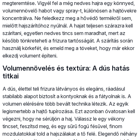
megteremtése. Vigyél fel a még nedves hajra egy könnyed,
volumennövelő habot vagy spray-t, különösen a hajtövekre
koncentrálva. Ne feledkezz meg a hővédő termékről sem,
mielőtt hajszárítóhoz nyúlnál. A hajat teljesen szárazra kell
szárítani, egyetlen nedves tincs sem maradhat, mert az
később tönkreteheti a frizura tartósságát. A szárítás során
használj körkefét, és emeld meg a töveket, hogy már ekkor
elkezdj volument építeni.
Volumennövelés és textúra: A dús hatás
titkai
A dús, élettel teli frizura látványos és elegáns, ráadásul
stabilabb alapot biztosít a kontyoknak és a fátyolnak is. A
volumen elérésére több bevált technika létezik. Az egyik
legismertebb a hajtő tupírozása. Ezt azonban óvatosan kell
végezni, hogy ne sérüljön a haj. Válassz le egy vékony
tincset, feszítsd meg, és egy sűrű fogú fésűvel, finom
mozdulatokkal told a hajszálakat a tő felé. Elegendő néhány