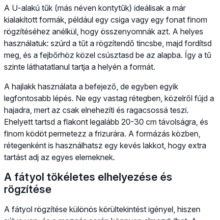
A U-alakú tűk (más néven kontytűk) ideálisak a már
kialakított formák, például egy csiga vagy egy fonat finom
rögzítéséhez anélkül, hogy összenyomnák azt. A helyes
használatuk: szúrd a tűt a rögzítendő tincsbe, majd fordítsd
meg, és a fejbőrhöz közel csúsztasd be az alapba. Így a tű
szinte láthatatlanul tartja a helyén a formát.
A hajlakk használata a befejező, de egyben egyik
legfontosabb lépés. Ne egy vastag rétegben, közelről fújd a
hajadra, mert az csak elnehezíti és ragacsossá teszi.
Ehelyett tartsd a flakont legalább 20-30 cm távolságra, és
finom ködöt permetezz a frizurára. A formázás közben,
rétegenként is használhatsz egy kevés lakkot, hogy extra
tartást adj az egyes elemeknek.
A fátyol tökéletes elhelyezése és
rögzítése
A fátyol rögzítése különös körültekintést igényel, hiszen