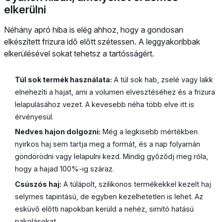
elkerülni
Néhány apró hiba is elég ahhoz, hogy a gondosan
elkészített frizura idő előtt szétessen. A leggyakoribbak
elkerülésével sokat tehetsz a tartósságért.
Túl sok termék használata:
A túl sok hab, zselé vagy lakk
elnehezíti a hajat, ami a volumen elvesztéséhez és a frizura
lelapulásához vezet. A kevesebb néha több elve itt is
érvényesül.
Nedves hajon dolgozni:
Még a legkisebb mértékben
nyirkos haj sem tartja meg a formát, és a nap folyamán
göndörödni vagy lelapulni kezd. Mindig győződj meg róla,
hogy a hajad 100%-ig száraz.
Csúszós haj:
A túlápolt, szilikonos termékekkel kezelt haj
selymes tapintású, de egyben kezelhetetlen is lehet. Az
esküvő előtti napokban kerüld a nehéz, simító hatású
pakolásokat.