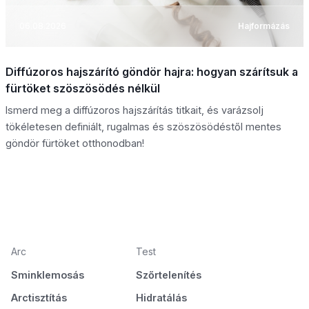
06.08.2026
Hajformázás
Diffúzoros hajszárító göndör hajra: hogyan szárítsuk a
fürtöket szöszösödés nélkül
Ismerd meg a diffúzoros hajszárítás titkait, és varázsolj
tökéletesen definiált, rugalmas és szöszösödéstől mentes
göndör fürtöket otthonodban!
Arc
Test
Sminklemosás
Szőrtelenítés
Arctisztítás
Hidratálás