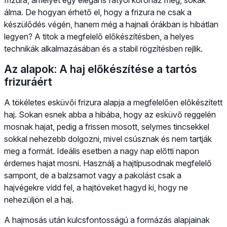
álma. De hogyan érhető el, hogy a frizura ne csak a
készülődés végén, hanem még a hajnali órákban is hibátlan
legyen? A titok a megfelelő előkészítésben, a helyes
technikák alkalmazásában és a stabil rögzítésben rejlik.
Az alapok: A haj előkészítése a tartós
frizuráért
A tökéletes esküvői frizura alapja a megfelelően előkészített
haj. Sokan esnek abba a hibába, hogy az esküvő reggelén
mosnak hajat, pedig a frissen mosott, selymes tincsekkel
sokkal nehezebb dolgozni, mivel csúsznak és nem tartják
meg a formát. Ideális esetben a nagy nap előtti napon
érdemes hajat mosni. Használj a hajtípusodnak megfelelő
sampont, de a balzsamot vagy a pakolást csak a
hajvégekre vidd fel, a hajtöveket hagyd ki, hogy ne
nehezüljön el a haj.
A hajmosás után kulcsfontosságú a formázás alapjainak