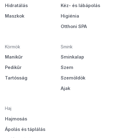
Hidratálás
Kéz- és lábápolás
Maszkok
Higiénia
Otthoni SPA
Körmök
Smink
Manikűr
Sminkalap
Pedikűr
Szem
Tartósság
Szemöldök
Ajak
Haj
Hajmosás
Ápolás és táplálás