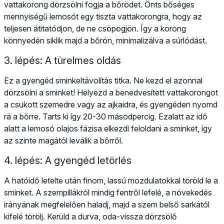
vattakorong dörzsölni fogja a bőrödet. Önts bőséges
mennyiségű lemosót egy tiszta vattakorongra, hogy az
teljesen átitatódjon, de ne csöpögjön. Így a korong
könnyedén siklik majd a bőrön, minimalizálva a súrlódást.
3. lépés: A türelmes oldás
Ez a gyengéd sminkeltávolítás titka. Ne kezd el azonnal
dörzsölni a sminket! Helyezd a benedvesített vattakorongot
a csukott szemedre vagy az ajkaidra, és gyengéden nyomd
rá a bőrre. Tarts ki így 20-30 másodpercig. Ezalatt az idő
alatt a lemosó olajos fázisa elkezdi feloldani a sminket, így
az szinte magától leválik a bőrről.
4. lépés: A gyengéd letörlés
A hatóidő letelte után finom, lassú mozdulatokkal töröld le a
sminket. A szempillákról mindig fentről lefelé, a növekedés
irányának megfelelően haladj, majd a szem belső sarkától
kifelé törölj. Kerüld a durva, oda-vissza dörzsölő