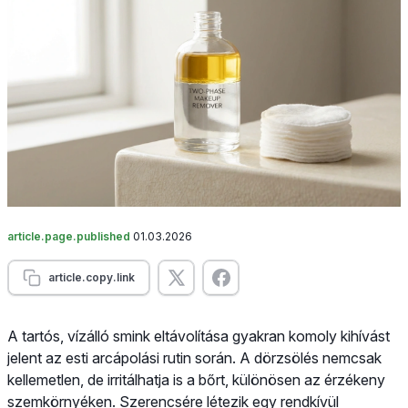
article.page.published
01.03.2026
article.copy.link
A tartós, vízálló smink eltávolítása gyakran komoly kihívást
jelent az esti arcápolási rutin során. A dörzsölés nemcsak
kellemetlen, de irritálhatja is a bőrt, különösen az érzékeny
szemkörnyéken. Szerencsére létezik egy rendkívül