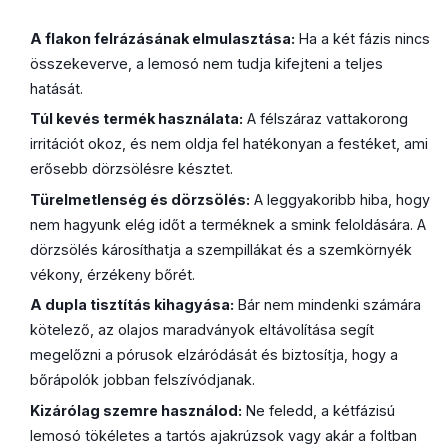
A flakon felrázásának elmulasztása:
Ha a két fázis nincs
összekeverve, a lemosó nem tudja kifejteni a teljes
hatását.
Túl kevés termék használata:
A félszáraz vattakorong
irritációt okoz, és nem oldja fel hatékonyan a festéket, ami
erősebb dörzsölésre késztet.
Türelmetlenség és dörzsölés:
A leggyakoribb hiba, hogy
nem hagyunk elég időt a terméknek a smink feloldására. A
dörzsölés károsíthatja a szempillákat és a szemkörnyék
vékony, érzékeny bőrét.
A dupla tisztítás kihagyása:
Bár nem mindenki számára
kötelező, az olajos maradványok eltávolítása segít
megelőzni a pórusok elzáródását és biztosítja, hogy a
bőrápolók jobban felszívódjanak.
Kizárólag szemre használod:
Ne feledd, a kétfázisú
lemosó tökéletes a tartós ajakrúzsok vagy akár a foltban