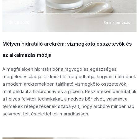
05.08.2026
Sminklemosás
Mélyen hidratáló arckrém: vízmegkötő összetevők és
az alkalmazás módja
A megfelelően hidratált bőr a ragyogó és egészséges
megjelenés alapja. Cikkünkből megtudhatja, hogyan működnek
a modern arckrémekben található vízmegkötő összetevők,
mint például a hialuronsav és a glicerin. Részletesen bemutatjuk
a helyes felviteli technikákat, a nedves bőr elvét, valamint a
termékek rétegezésének szabályait, hogy arcbőre mindennap
selymes, telt és élettel teli maradhasson.