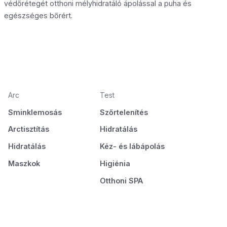
védőrétegét otthoni mélyhidratáló ápolással a puha és
egészséges bőrért.
Arc
Test
Sminklemosás
Szőrtelenítés
Arctisztítás
Hidratálás
Hidratálás
Kéz- és lábápolás
Maszkok
Higiénia
Otthoni SPA
Körmök
Smink