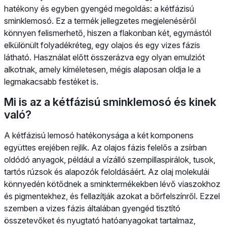
hatékony és egyben gyengéd megoldás: a kétfázisú
sminklemosó. Ez a termék jellegzetes megjelenéséről
könnyen felismerhető, hiszen a flakonban két, egymástól
elkülönült folyadékréteg, egy olajos és egy vizes fázis
látható. Használat előtt összerázva egy olyan emulziót
alkotnak, amely kíméletesen, mégis alaposan oldja le a
legmakacsabb festéket is.
Mi is az a kétfázisú sminklemosó és kinek
való?
A kétfázisú lemosó hatékonysága a két komponens
együttes erejében rejlik. Az olajos fázis felelős a zsírban
oldódó anyagok, például a vízálló szempillaspirálok, tusok,
tartós rúzsok és alapozók feloldásáért. Az olaj molekulái
könnyedén kötődnek a sminktermékekben lévő viaszokhoz
és pigmentekhez, és fellazítják azokat a bőrfelszínről. Ezzel
szemben a vizes fázis általában gyengéd tisztító
összetevőket és nyugtató hatóanyagokat tartalmaz,