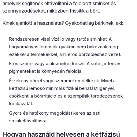
amelyek segítenek eltávolítani a feloldott sminket és
szennyeződéseket, miközben frissítik a bőrt.
Kinek ajánlott a használata? Gyakorlatilag bárkinek, aki:
Rendszeresen visel vízálló vagy tartós sminket. A
hagyományos lemosók gyakran nem birkóznak meg
ezekkel a termékekkel, ami erős dörzsöléshez vezet.
Erős szem- vagy ajaksminket készít. A sötét, intenzív
pigmenteket is könnyedén feloldja.
Érzékeny bőrrel vagy szemmel rendelkezik. Mivel a
kétfázisú lemosó minimális fizikai behatást igényel,
csökkenti a bőrirritáció és a szempillák töredezésének
kockázatát.
Gyors és hatékony megoldást keres az esti
sminkeltávolításra.
Hogyan használd helyesen a kétfázisú