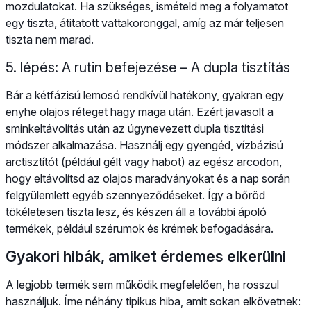
mozdulatokat. Ha szükséges, ismételd meg a folyamatot
egy tiszta, átitatott vattakoronggal, amíg az már teljesen
tiszta nem marad.
5. lépés: A rutin befejezése – A dupla tisztítás
Bár a kétfázisú lemosó rendkívül hatékony, gyakran egy
enyhe olajos réteget hagy maga után. Ezért javasolt a
sminkeltávolítás után az úgynevezett dupla tisztítási
módszer alkalmazása. Használj egy gyengéd, vízbázisú
arctisztítót (például gélt vagy habot) az egész arcodon,
hogy eltávolítsd az olajos maradványokat és a nap során
felgyülemlett egyéb szennyeződéseket. Így a bőröd
tökéletesen tiszta lesz, és készen áll a további ápoló
termékek, például szérumok és krémek befogadására.
Gyakori hibák, amiket érdemes elkerülni
A legjobb termék sem működik megfelelően, ha rosszul
használjuk. Íme néhány tipikus hiba, amit sokan elkövetnek: