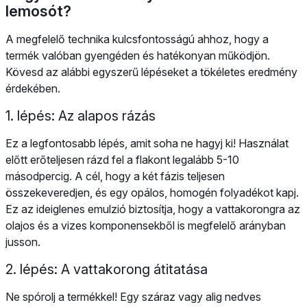
lemosót?
A megfelelő technika kulcsfontosságú ahhoz, hogy a
termék valóban gyengéden és hatékonyan működjön.
Kövesd az alábbi egyszerű lépéseket a tökéletes eredmény
érdekében.
1. lépés: Az alapos rázás
Ez a legfontosabb lépés, amit soha ne hagyj ki! Használat
előtt erőteljesen rázd fel a flakont legalább 5-10
másodpercig. A cél, hogy a két fázis teljesen
összekeveredjen, és egy opálos, homogén folyadékot kapj.
Ez az ideiglenes emulzió biztosítja, hogy a vattakorongra az
olajos és a vizes komponensekből is megfelelő arányban
jusson.
2. lépés: A vattakorong átitatása
Ne spórolj a termékkel! Egy száraz vagy alig nedves