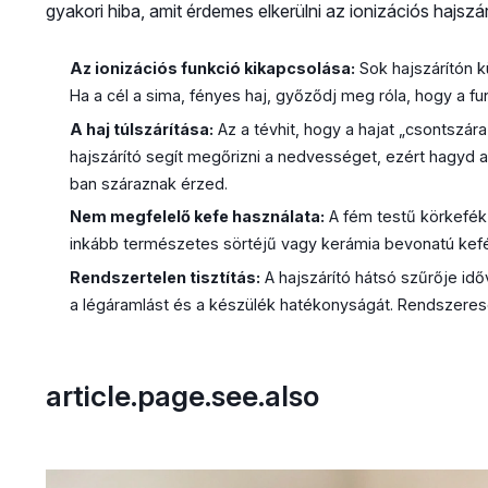
gyakori hiba, amit érdemes elkerülni az ionizációs hajszá
Az ionizációs funkció kikapcsolása:
Sok hajszárítón k
Ha a cél a sima, fényes haj, győződj meg róla, hogy a fun
A haj túlszárítása:
Az a tévhit, hogy a hajat „csontszáraz
hajszárító segít megőrizni a nedvességet, ezért hagyd a
ban száraznak érzed.
Nem megfelelő kefe használata:
A fém testű körkefék 
inkább természetes sörtéjű vagy kerámia bevonatú kefét
Rendszertelen tisztítás:
A hajszárító hátsó szűrője idő
a légáramlást és a készülék hatékonyságát. Rendszeresen
article.page.see.also