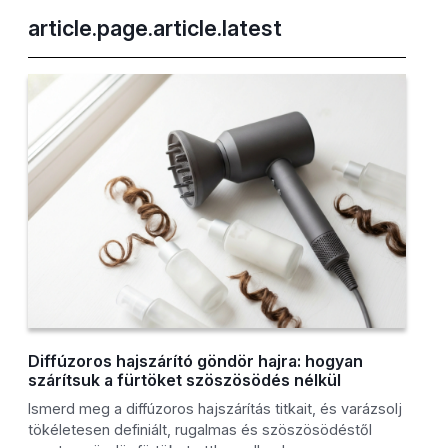
article.page.article.latest
Diffúzoros hajszárító göndör hajra: hogyan
szárítsuk a fürtöket szöszösödés nélkül
Ismerd meg a diffúzoros hajszárítás titkait, és varázsolj
tökéletesen definiált, rugalmas és szöszösödéstől