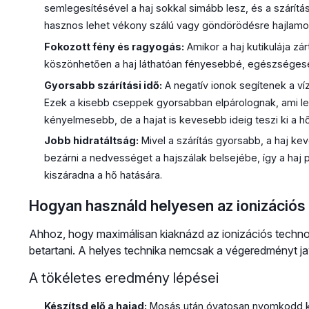
semlegesítésével a haj sokkal simább lesz, és a szárítá
hasznos lehet vékony szálú vagy göndörödésre hajlamo
Fokozott fény és ragyogás:
Amikor a haj kutikulája zár
köszönhetően a haj láthatóan fényesebbé, egészséges
Gyorsabb szárítási idő:
A negatív ionok segítenek a ví
Ezek a kisebb cseppek gyorsabban elpárolognak, ami ler
kényelmesebb, de a hajat is kevesebb ideig teszi ki a h
Jobb hidratáltság:
Mivel a szárítás gyorsabb, a haj k
bezárni a nedvességet a hajszálak belsejébe, így a haj
kiszáradna a hő hatására.
Hogyan használd helyesen az ionizációs 
Ahhoz, hogy maximálisan kiaknázd az ionizációs technol
betartani. A helyes technika nemcsak a végeredményt javí
A tökéletes eredmény lépései
Készítsd elő a hajad:
Mosás után óvatosan nyomkodd ki a