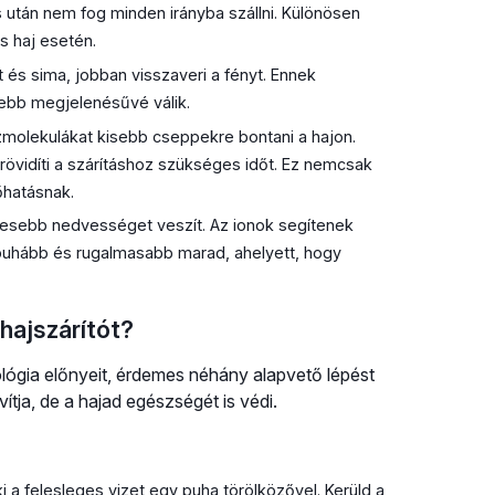
s után nem fog minden irányba szállni. Különösen
s haj esetén.
t és sima, jobban visszaveri a fényt. Ennek
ebb megjelenésűvé válik.
zmolekulákat kisebb cseppekre bontani a hajon.
övidíti a szárításhoz szükséges időt. Ez nemcsak
őhatásnak.
evesebb nedvességet veszít. Az ionok segítenek
 puhább és rugalmasabb marad, ahelyett, hogy
hajszárítót?
ógia előnyeit, érdemes néhány alapvető lépést
tja, de a hajad egészségét is védi.
 felesleges vizet egy puha törölközővel. Kerüld a