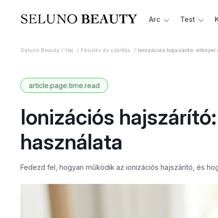
Arc
Test
Seluno Beauty
Haj
Fésülés és szárítás
Ionizációs hajszárító: előnyei
article.page.time.read
Ionizációs hajszárító
használata
Fedezd fel, hogyan működik az ionizációs hajszárító, és h