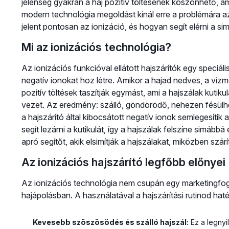
jelenség gyakran a haj pozitív töltésének köszönhető, a
modern technológia megoldást kínál erre a problémára az 
jelent pontosan az ionizáció, és hogyan segít elérni a si
Mi az ionizációs technológia?
Az ionizációs funkcióval ellátott hajszárítók egy speciál
negatív ionokat hoz létre. Amikor a hajad nedves, a vízm
pozitív töltések taszítják egymást, ami a hajszálak kutik
vezet. Az eredmény: szálló, göndörödő, nehezen fésülhe
a hajszárító által kibocsátott negatív ionok semlegesítik 
segít lezárni a kutikulát, így a hajszálak felszíne simább
apró segítőt, akik elsimítják a hajszálakat, miközben szárí
Az ionizációs hajszárító legfőbb előnyei
Az ionizációs technológia nem csupán egy marketingfog
hajápolásban. A használatával a hajszárítási rutinod ha
Kevesebb szöszösödés és szálló hajszál:
Ez a legnyi