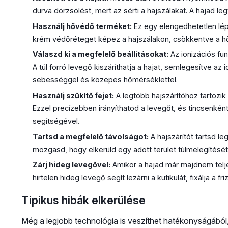
durva dörzsölést, mert az sérti a hajszálakat. A hajad l
Használj hővédő terméket:
Ez egy elengedhetetlen lép
krém védőréteget képez a hajszálakon, csökkentve a h
Válaszd ki a megfelelő beállításokat:
Az ionizációs fu
A túl forró levegő kiszáríthatja a hajat, semlegesítve a
sebességgel és közepes hőmérséklettel.
Használj szűkítő fejet:
A legtöbb hajszárítóhoz tartozik
Ezzel precízebben irányíthatod a levegőt, és tincsenkén
segítségével.
Tartsd a megfelelő távolságot:
A hajszárítót tartsd le
mozgasd, hogy elkerüld egy adott terület túlmelegítését
Zárj hideg levegővel:
Amikor a hajad már majdnem teljes
hirtelen hideg levegő segít lezárni a kutikulát, fixálja a fr
Tipikus hibák elkerülése
Még a legjobb technológia is veszíthet hatékonyságábó