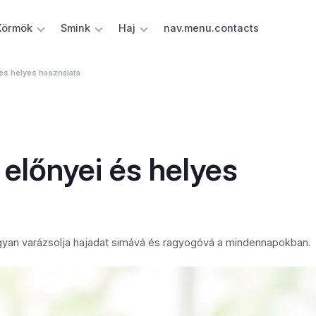
Körmök
Smink
Haj
nav.menu.contacts
 és helyes használata
: előnyei és helyes
ogyan varázsolja hajadat simává és ragyogóvá a mindennapokban.