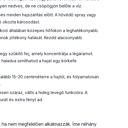
egyen nedves, de ne csöpögjön belőle a víz.
és minden hajszárítás előtt. A hővédő spray vagy
ő okozta károsodást.
nkció általában közepes hőfokon a leghatékonyabb.
z ionok jótékony hatását. Kezdd alacsonyabb
 egy szűkítő fej, amely koncentrálja a légáramot.
t haladva simíthatod a hajat egy körkefe
galább 15-20 centiméterre a hajtól, és folyamatosan
.
en száraz, válts a hideg levegő funkcióra. A
izurát és extra fényt ad.
l, ha nem megfelelően alkalmazzák. Íme néhány