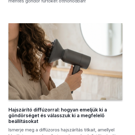
mentes göndör fürtöket otthonodban!
Hajszárító diffúzorral: hogyan emeljük ki a
göndörséget és válasszuk ki a megfelelő
beállításokat
Ismerje meg a diffúzoros hajszárítás titkait, amellyel