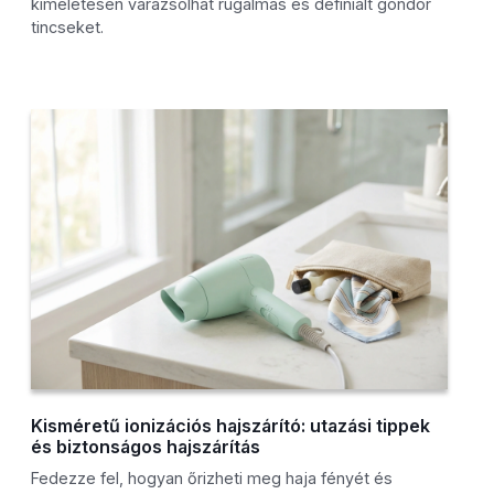
kíméletesen varázsolhat rugalmas és definiált göndör
tincseket.
Kisméretű ionizációs hajszárító: utazási tippek
és biztonságos hajszárítás
Fedezze fel, hogyan őrizheti meg haja fényét és