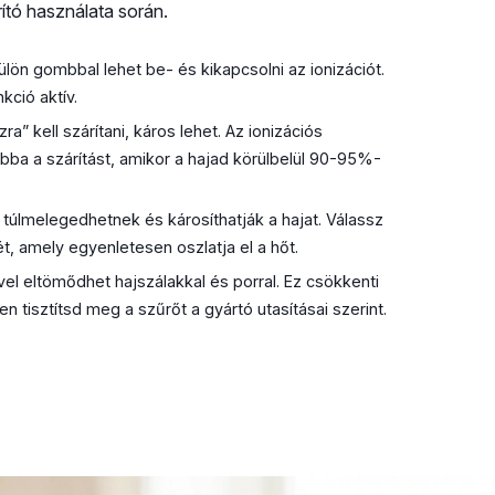
rító használata során.
ülön gombbal lehet be- és kikapcsolni az ionizációt.
kció aktív.
ra” kell szárítani, káros lehet. Az ionizációs
bba a szárítást, amikor a hajad körülbelül 90-95%-
túlmelegedhetnek és károsíthatják a hajat. Válassz
, amely egyenletesen oszlatja el a hőt.
vel eltömődhet hajszálakkal és porral. Ez csökkenti
 tisztítsd meg a szűrőt a gyártó utasításai szerint.