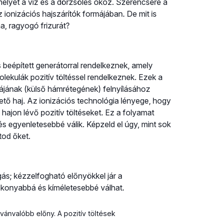
melyet a víz és a dörzsölés okoz. Szerencsére a
ionizációs hajszárítók formájában. De mit is
ma, ragyogó frizurát?
is beépített generátorral rendelkeznek, amely
olekulák pozitív töltéssel rendelkeznek. Ezek a
ulájának (külső hámrétegének) felnyílásához
tő haj. Az ionizációs technológia lényege, hogy
a hajon lévő pozitív töltéseket. Ez a folyamat
á és egyenletesebbé válik. Képzeld el úgy, mint sok
tod őket.
ás; kézzelfogható előnyökkel jár a
tékonyabbá és kíméletesebbé válhat.
lvánvalóbb előny. A pozitív töltések