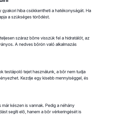
y gyakori hiba csökkentheti a hatékonyságát. Ha
apja a szükséges törődést.
eljesen száraz bőrre visszük fel a hidratálót, az
átványos. A nedves bőrön való alkalmazás
ok testápoló tejet használunk, a bőr nem tudja
dményezhet. Kezdje egy kisebb mennyiséggel, és
s már készen is vannak. Pedig a néhány
t segíti elő, hanem a bőr vérkeringését is