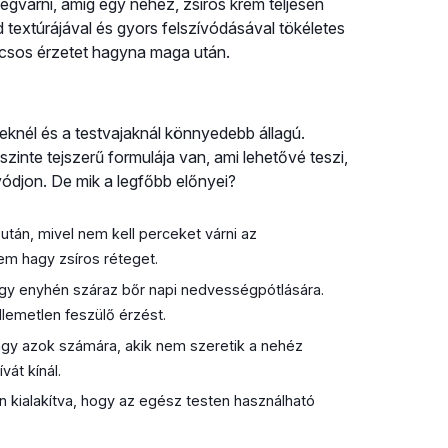
várni, amíg egy nehéz, zsíros krém teljesen
d textúrájával és gyors felszívódásával tökéletes
acsos érzetet hagyna maga után.
eknél és a testvajaknál könnyedebb állagú.
nte tejszerű formulája van, ami lehetővé teszi,
ívódjon. De mik a legfőbb előnyei?
után, mivel nem kell perceket várni az
em hagy zsíros réteget.
gy enyhén száraz bőr napi nedvességpótlására.
llemetlen feszülő érzést.
y azok számára, akik nem szeretik a nehéz
vát kínál.
n kialakítva, hogy az egész testen használható