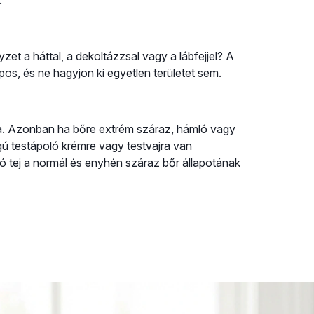
.
zet a háttal, a dekoltázzsal vagy a lábfejjel? A
apos, és ne hagyjon ki egyetlen területet sem.
ka. Azonban ha bőre extrém száraz, hámló vagy
gú testápoló krémre vagy testvajra van
ló tej a normál és enyhén száraz bőr állapotának