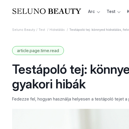
Arc
Test
Seluno Beauty
Test
Hidratálás
Testápoló tej: könnyed hidratálás, felv
article.page.time.read
Testápoló tej: könnyed
gyakori hibák
Fedezze fel, hogyan használja helyesen a testápoló tejet a 