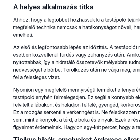
A helyes alkalmazás titka
Ahhoz, hogy a legtöbbet hozhassuk ki a testápoló tejün
megfelelő technika nemcsak a hatékonyságot növeli, han
emelheti.
Az első és legfontosabb lépés az időzítés. A testápolót 
esetben közvetlenül fürdés vagy zuhanyzás után. Amikor
nyitottabbak, így a hidratáló összetevők mélyebbre tudnak
nedvességet a bőrbe. Törölközés után ne várja meg, amí
fel a felesleges vizet.
Nyomjon egy megfelelő mennyiségű terméket a tenyerébe
testápoló enyhén felmelegedjen. Ez segíti a könnyebb el
felvitelt a lábakon, és haladjon felfelé, gyengéd, körkö
Ez a mozgás serkenti a vérkeringést is. Ne feledkezzen 
sem, mint a könyök, a térd, a boka és a nyak. Ezek a ré
figyelmet érdemelnek. Hagyjon egy-két percet, hogy a tej 
Tipikus hibák, amelyeket érdemes elker