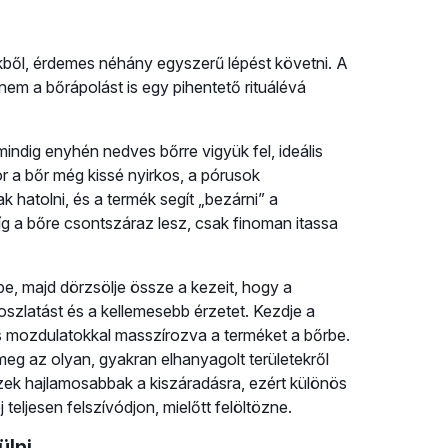
kből, érdemes néhány egyszerű lépést követni. A
em a bőrápolást is egy pihentető rituálévá
mindig enyhén nedves bőrre vigyük fel, ideális
 a bőr még kissé nyirkos, a pórusok
 hatolni, és a termék segít „bezárni” a
g a bőre csontszáraz lesz, csak finoman itassa
, majd dörzsölje össze a kezeit, hogy a
oszlatást és a kellemesebb érzetet. Kezdje a
rös mozdulatokkal masszírozva a terméket a bőrbe.
meg az olyan, gyakran elhanyagolt területekről
szek hajlamosabbak a kiszáradásra, ezért különös
teljesen felszívódjon, mielőtt felöltözne.
ülni