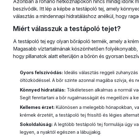
Azonban a rohanó hétköznapokon nincs mindig időnk meg
beszívódik. Itt lép a képbe a testápoló tej, amely könnye
választás a mindennapi hidratáláshoz anélkül, hogy rag
Miért válasszuk a testápoló tejet?
A testápoló tej egy olyan bőrápoló termék, amely a krém
Magasabb víztartalmának köszönhetően folyékonyabb, szi
hogy pillanatok alatt elterüljön a bőrön és gyorsan besz
Gyors felszívódás:
Ideális választás reggeli zuhanyzás 
öltözködéssel. A bőr szinte azonnal magába szívja, és n
Könnyed hidratálás:
Tökéletesen alkalmas a normál va
Segít fenntartani a bőr rugalmasságát és megelőzni a ke
Kellemes érzet:
Különösen a melegebb hónapokban, vag
krémek érzetét, a testápoló tej frissítő és légies alternatí
Sokoldalúság:
A legtöbb testápoló tej formulája úgy va
legyen, a nyaktól egészen a lábujjakig.