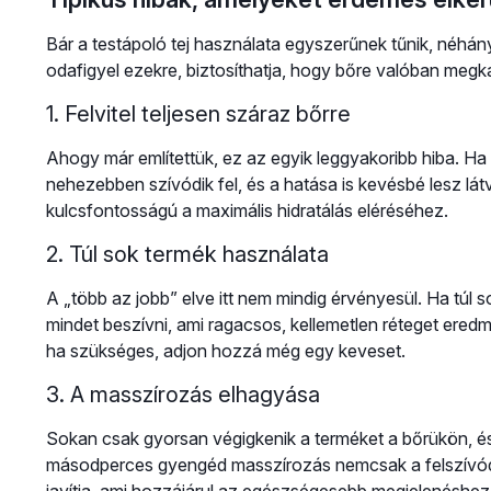
Bár a testápoló tej használata egyszerűnek tűnik, néhán
odafigyel ezekre, biztosíthatja, hogy bőre valóban megk
1. Felvitel teljesen száraz bőrre
Ahogy már említettük, ez az egyik leggyakoribb hiba. Ha t
nehezebben szívódik fel, és a hatása is kevésbé lesz l
kulcsfontosságú a maximális hidratálás eléréséhez.
2. Túl sok termék használata
A „több az jobb” elve itt nem mindig érvényesül. Ha túl s
mindet beszívni, ami ragacsos, kellemetlen réteget ere
ha szükséges, adjon hozzá még egy keveset.
3. A masszírozás elhagyása
Sokan csak gyorsan végigkenik a terméket a bőrükön, é
másodperces gyengéd masszírozás nemcsak a felszívódás