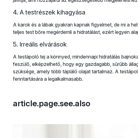
javítja, ami hozzájárul az egészségesebb megjelenéshez
4. A testrészek kihagyása
A karok és a lábak gyakran kapnak figyelmet, de mi a hely
teljes test bőre megérdemli a hidratálást, ezért legyen al
5. Irreális elvárások
A testápoló tej a könnyed, mindennapi hidratálás bajno
feszülő, elképzelhető, hogy egy gazdagabb, sűrűbb álla
szüksége, amely több tápláló olajat tartalmaz. A testápo
fenntartására a legalkalmasabb.
article.page.see.also