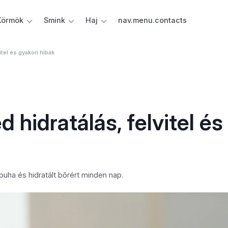
Körmök
Smink
Haj
nav.menu.contacts
itel és gyakori hibák
 hidratálás, felvitel és
puha és hidratált bőrért minden nap.