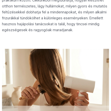
praktikum között. Cikkünkből megtudhatja, hogyan készíthet
otthon természetes, lágy hullámokat, milyen gyors és mutatós
feltűzésekkel dobhatja fel a mindennapokat, és milyen alkalmi
frizurákkal tündökölhet a különleges eseményeken. Emellett
hasznos hajápolási tanácsokat is talál, hogy tincsei mindig
egészségesek és ragyogóak maradjanak.