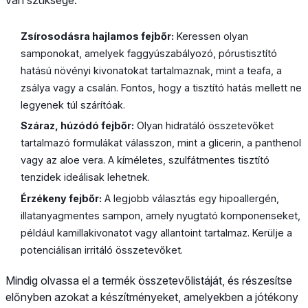
Zsírosodásra hajlamos fejbőr:
Keressen olyan
samponokat, amelyek faggyúszabályozó, pórustisztító
hatású növényi kivonatokat tartalmaznak, mint a teafa, a
zsálya vagy a csalán. Fontos, hogy a tisztító hatás mellett ne
legyenek túl szárítóak.
Száraz, húzódó fejbőr:
Olyan hidratáló összetevőket
tartalmazó formulákat válasszon, mint a glicerin, a panthenol
vagy az aloe vera. A kíméletes, szulfátmentes tisztító
tenzidek ideálisak lehetnek.
Érzékeny fejbőr:
A legjobb választás egy hipoallergén,
illatanyagmentes sampon, amely nyugtató komponenseket,
például kamillakivonatot vagy allantoint tartalmaz. Kerülje a
potenciálisan irritáló összetevőket.
Mindig olvassa el a termék összetevőlistáját, és részesítse
előnyben azokat a készítményeket, amelyekben a jótékony