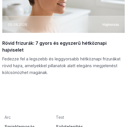
06.08.2026
Hajmosás
Rövid frizurák: 7 gyors és egyszerű hétköznapi
hajviselet
Fedezze fel a legszebb és leggyorsabb hétköznapi frizurákat
rövid hajra, amelyekkel pillanatok alatt elegáns megjelenést
kölcsönözhet magának.
Arc
Test
Sminklemosás
Szőrtelenítés