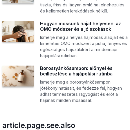
tiszta, friss és lágyan omló haj elnehezülés
és kellemetlen lerakódások nélkül.
Hogyan mossunk hajat helyesen: az
OMO módszer és a jó szokások
Ismerje meg a helyes hajmosás alapjait és a
kíméletes OMO módszert a puha, fényes és
egészséges hajszálakért a mindennapi
hajápolási rutinban.
Borostyánkősampon: előnyei és
beillesztése a hajápolási rutinba
Ismerje meg a borostyánkősampon
jótékony hatásait, és fedezze fel, hogyan
adhat természetes ragyogást és erőt a
hajának minden mosással.
article.page.see.also