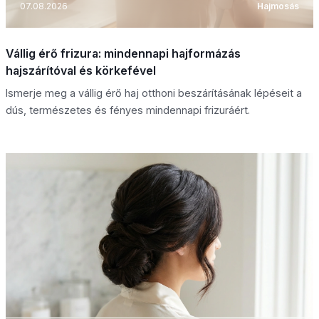
07.08.2026
Hajmosás
Vállig érő frizura: mindennapi hajformázás
hajszárítóval és körkefével
Ismerje meg a vállig érő haj otthoni beszárításának lépéseit a
dús, természetes és fényes mindennapi frizuráért.