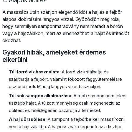
4. Alapos öblítés
A masszázs után szánjon elegendő időt a haj és a fejbőr
alapos kiöblítésére langyos vízzel. Győződjön meg róla,
hogy semmilyen samponmaradvány nem maradt a bőrön
vagy a hajszálakon, mert az elnehezítheti a hajat és irritációt
okozhat.
Gyakori hibák, amelyeket érdemes
elkerülni
Túl forró víz használata:
A forró víz irritálhatja és
száríthatja a fejbőrt, valamint fokozott faggyútermelésre
ösztönözheti. Mindig langyos vizet használjon.
Túl sok sampon alkalmazása:
A több sampon nem jelent
tisztább hajat. A túlzott mennyiség csak megnehezíti az
öblítést és feleslegesen pazarolja a terméket.
A haj dörzsölése:
A sampont a fejbőrbe kell masszírozni,
nem a hajszálakba. A hajhossznak elegendő az a tisztító