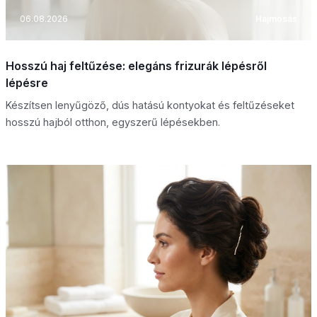
06.08.2026
Hajmosás
Hosszú haj feltűzése: elegáns frizurák lépésről
lépésre
Készítsen lenyűgöző, dús hatású kontyokat és feltűzéseket
hosszú hajból otthon, egyszerű lépésekben.