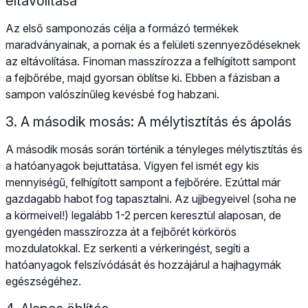
eltávolítása
Az első samponozás célja a formázó termékek
maradványainak, a pornak és a felületi szennyeződéseknek
az eltávolítása. Finoman masszírozza a felhígított sampont
a fejbőrébe, majd gyorsan öblítse ki. Ebben a fázisban a
sampon valószínűleg kevésbé fog habzani.
3. A második mosás: A mélytisztítás és ápolás
A második mosás során történik a tényleges mélytisztítás és
a hatóanyagok bejuttatása. Vigyen fel ismét egy kis
mennyiségű, felhígított sampont a fejbőrére. Ezúttal már
gazdagabb habot fog tapasztalni. Az ujjbegyeivel (soha ne
a körmeivel!) legalább 1-2 percen keresztül alaposan, de
gyengéden masszírozza át a fejbőrét körkörös
mozdulatokkal. Ez serkenti a vérkeringést, segíti a
hatóanyagok felszívódását és hozzájárul a hajhagymák
egészségéhez.