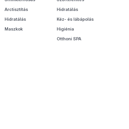
Arctisztítás
Hidratálás
Hidratálás
Kéz- és lábápolás
Maszkok
Higiénia
Otthoni SPA
Körmök
Smink
Manikűr
Sminkalap
Pedikűr
Szem
Tartósság
Szemöldök
Ajak
Haj
Hajmosás