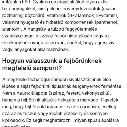
irritálják a bőrt. Gyakran gazdagítják őket olyan aktív
hatóanyagokkal, mint például növényi kivonatok (csalán,
rozmaring, bojtorján), vitaminok (B-vitaminok, E-vitamin),
valamint nyugtató és hidratáló komponensek (panthenol,
allantoin). A hangsúly a túlzott faggyútermelés
szabályozásán, a száraz fejbőr hidratálásán vagy az
érzékeny bőr nyugtatásán van, anélkül, hogy agresszív
vegyi anyagokat alkalmaznának.
Hogyan válasszunk a fejbőrünknek
megfelelő sampont?
A megfelelő trichológiai sampon kiválasztásának első
lépése a saját fejbőrünk típusának és igényeinek felmérése.
Nem a hajunk állapota (száraz, festett, vékonyszálú),
hanem a fejbőrünk aktuális helyzete a mérvadó. Figyeljük
meg, hogy fejbőrünk hajlamos-e a zsírosodásra, esetleg
száraz és feszül, vagy inkább érzékeny és könnyen
kipirosodik. Ez segít meghatározni, milyen típusú ápolásra
van szüksége.