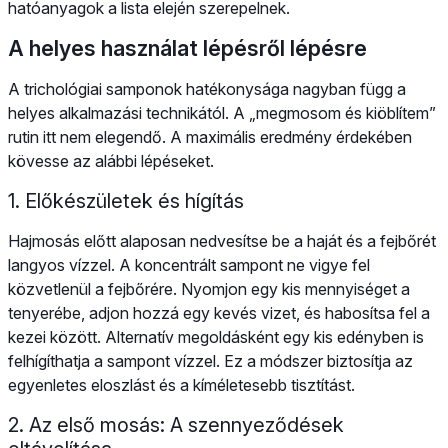
hatóanyagok a lista elején szerepelnek.
A helyes használat lépésről lépésre
A trichológiai samponok hatékonysága nagyban függ a
helyes alkalmazási technikától. A „megmosom és kiöblítem”
rutin itt nem elegendő. A maximális eredmény érdekében
kövesse az alábbi lépéseket.
1. Előkészületek és hígítás
Hajmosás előtt alaposan nedvesítse be a haját és a fejbőrét
langyos vízzel. A koncentrált sampont ne vigye fel
közvetlenül a fejbőrére. Nyomjon egy kis mennyiséget a
tenyerébe, adjon hozzá egy kevés vizet, és habosítsa fel a
kezei között. Alternatív megoldásként egy kis edényben is
felhígíthatja a sampont vízzel. Ez a módszer biztosítja az
egyenletes eloszlást és a kíméletesebb tisztítást.
2. Az első mosás: A szennyeződések