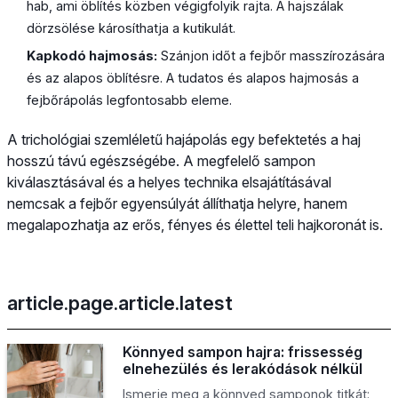
hab, ami öblítés közben végigfolyik rajta. A hajszálak
dörzsölése károsíthatja a kutikulát.
Kapkodó hajmosás:
Szánjon időt a fejbőr masszírozására
és az alapos öblítésre. A tudatos és alapos hajmosás a
fejbőrápolás legfontosabb eleme.
A trichológiai szemléletű hajápolás egy befektetés a haj
hosszú távú egészségébe. A megfelelő sampon
kiválasztásával és a helyes technika elsajátításával
nemcsak a fejbőr egyensúlyát állíthatja helyre, hanem
megalapozhatja az erős, fényes és élettel teli hajkoronát is.
article.page.article.latest
Könnyed sampon hajra: frissesség
elnehezülés és lerakódások nélkül
Ismerje meg a könnyed samponok titkát: