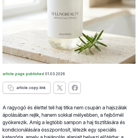
article.page.published
01.03.2026
article.copy.link
A ragyogó és élettel teli haj titka nem csupán a hajszálak
ápolásában rejlik, hanem sokkal mélyebben, a fejbőrnél
gyökerezik. Amíg a legtöbb sampon a haj tisztítására és
kondicionálására összpontosít, létezik egy speciális
kategória, amely a hajápolás alapjait helyezi előtérbe: a