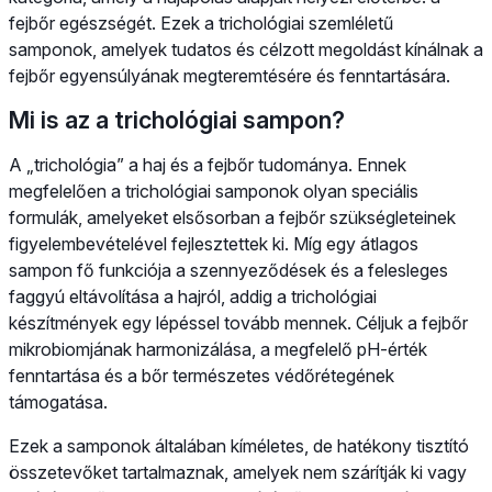
fejbőr egészségét. Ezek a trichológiai szemléletű
samponok, amelyek tudatos és célzott megoldást kínálnak a
fejbőr egyensúlyának megteremtésére és fenntartására.
Mi is az a trichológiai sampon?
A „trichológia” a haj és a fejbőr tudománya. Ennek
megfelelően a trichológiai samponok olyan speciális
formulák, amelyeket elsősorban a fejbőr szükségleteinek
figyelembevételével fejlesztettek ki. Míg egy átlagos
sampon fő funkciója a szennyeződések és a felesleges
faggyú eltávolítása a hajról, addig a trichológiai
készítmények egy lépéssel tovább mennek. Céljuk a fejbőr
mikrobiomjának harmonizálása, a megfelelő pH-érték
fenntartása és a bőr természetes védőrétegének
támogatása.
Ezek a samponok általában kíméletes, de hatékony tisztító
összetevőket tartalmaznak, amelyek nem szárítják ki vagy