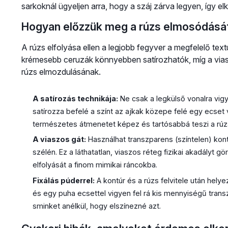
sarkoknál ügyeljen arra, hogy a száj zárva legyen, így el
Hogyan előzzük meg a rúzs elmosódását
A rúzs elfolyása ellen a legjobb fegyver a megfelelő tex
krémesebb ceruzák könnyebben satírozhatók, míg a vias
rúzs elmozdulásának.
A satírozás technikája:
Ne csak a legkülső vonalra vigye
satírozza befelé a színt az ajkak közepe felé egy ecset 
természetes átmenetet képez és tartósabbá teszi a rúz
A viaszos gát:
Használhat transzparens (színtelen) kont
szélén. Ez a láthatatlan, viaszos réteg fizikai akadályt
elfolyását a finom mimikai ráncokba.
Fixálás púderrel:
A kontúr és a rúzs felvitele után hel
és egy puha ecsettel vigyen fel rá kis mennyiségű transz
sminket anélkül, hogy elszínezné azt.