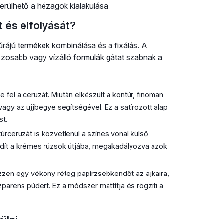
kerülhető a hézagok kialakulása.
 és elfolyását?
túrájú termékek kombinálása és a fixálás. A
zosabb vagy vízálló formulák gátat szabnak a
 fel a ceruzát. Miután elkészült a kontúr, finoman
vagy az ujjbegye segítségével. Ez a satírozott alap
st.
úrceruzát is közvetlenül a színes vonal külső
 gördít a krémes rúzsok útjába, megakadályozva azok
yezzen egy vékony réteg papírzsebkendőt az ajkaira,
parens púdert. Ez a módszer mattítja és rögzíti a