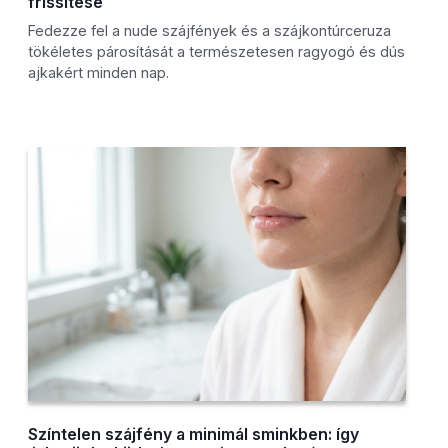
frissítése
Fedezze fel a nude szájfények és a szájkontúrceruza
tökéletes párosítását a természetesen ragyogó és dús
ajkakért minden nap.
Színtelen szájfény a minimál sminkben: így