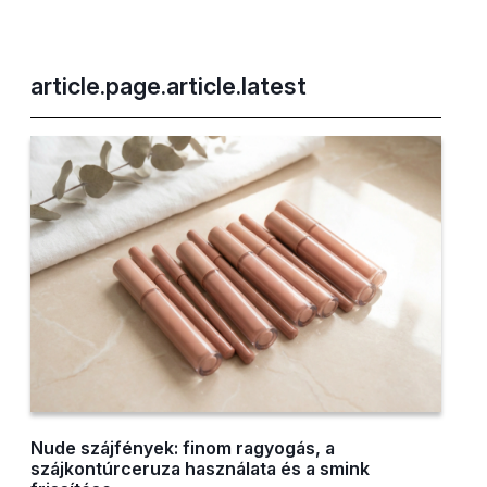
article.page.article.latest
Nude szájfények: finom ragyogás, a
szájkontúrceruza használata és a smink