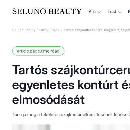
Arc
Test
Seluno Beauty
Smink
Ajak
Tartós szájkontúrceruza: hogyan rajzolju
article.page.time.read
Tartós szájkontúrcer
egyenletes kontúrt é
elmosódását
Tanulja meg a tökéletes szájkontúr elkészítésének lépéseit 