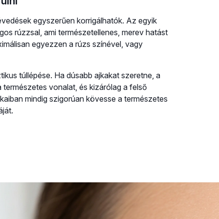
ülni
évedések egyszerűen korrigálhatók. Az egyik
ágos rúzzsal, ami természetellenes, merev hatást
aximálisan egyezzen a rúzs színével, vagy
ikus túllépése. Ha dúsabb ajkakat szeretne, a
a természetes vonalat, és kizárólag a felső
arkaiban mindig szigorúan kövesse a természetes
ját.