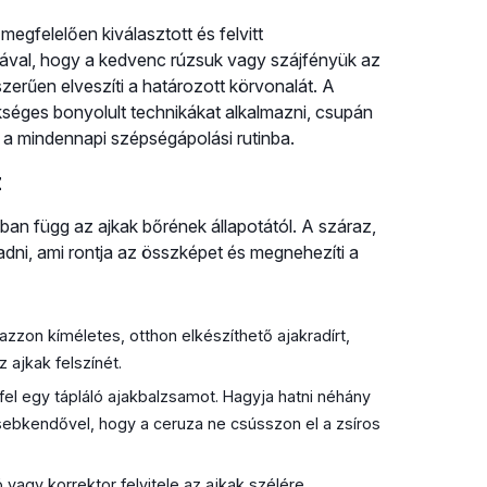
megfelelően kiválasztott és felvitt
ával, hogy a kedvenc rúzsuk vagy szájfényük az
zerűen elveszíti a határozott körvonalát. A
séges bonyolult technikákat alkalmazni, csupán
i a mindennapi szépségápolási rutinba.
z
an függ az ajkak bőrének állapotától. A száraz,
ni, ami rontja az összképet és megnehezíti a
zon kíméletes, otthon elkészíthető ajakradírt,
 ajkak felszínét.
l egy tápláló ajakbalzsamot. Hagyja hatni néhány
zsebkendővel, hogy a ceruza ne csússzon el a zsíros
agy korrektor felvitele az ajkak szélére