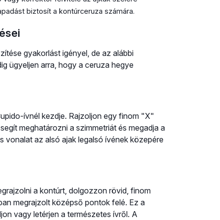
apadást biztosít a kontúrceruza számára.
ései
ítése gyakorlást igényel, de az alábbi
dig ügyeljen arra, hogy a ceruza hegye
Cupido-ívnél kezdje. Rajzoljon egy finom "X"
 segít meghatározni a szimmetriát és megadja a
s vonalat az alsó ajak legalsó ívének közepére
grajzolni a kontúrt, dolgozzon rövid, finom
bban megrajzolt középső pontok felé. Ez a
on vagy letérjen a természetes ívről. A