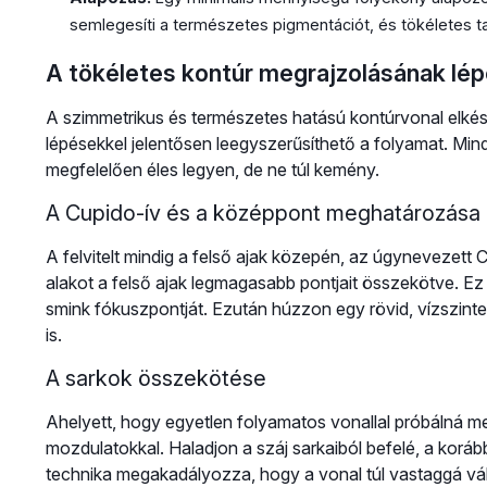
semlegesíti a természetes pigmentációt, és tökéletes t
A tökéletes kontúr megrajzolásának lép
A szimmetrikus és természetes hatású kontúrvonal elkész
lépésekkel jelentősen leegyszerűsíthető a folyamat. Min
megfelelően éles legyen, de ne túl kemény.
A Cupido-ív és a középpont meghatározása
A felvitelt mindig a felső ajak közepén, az úgynevezett 
alakot a felső ajak legmagasabb pontjait összekötve. Ez
smink fókuszpontját. Ezután húzzon egy rövid, vízszinte
is.
A sarkok összekötése
Ahelyett, hogy egyetlen folyamatos vonallal próbálná me
mozdulatokkal. Haladjon a száj sarkaiból befelé, a korá
technika megakadályozza, hogy a vonal túl vastaggá válj