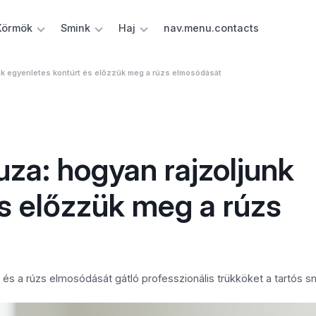
Körmök
Smink
Haj
nav.menu.contacts
nk egyenletes kontúrt és előzzük meg a rúzs elmosódását
uza: hogyan rajzoljunk
s előzzük meg a rúzs
és a rúzs elmosódását gátló professzionális trükköket a tartós sm