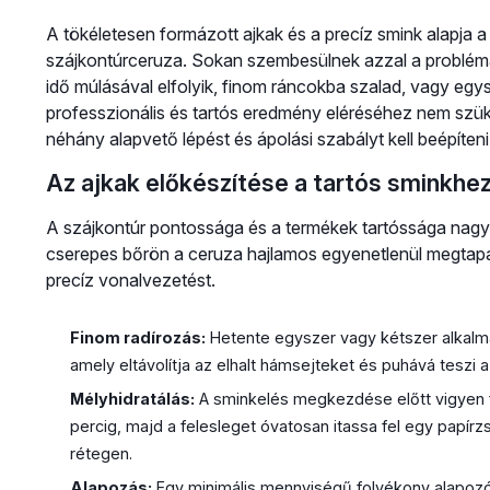
A tökéletesen formázott ajkak és a precíz smink alapja a 
szájkontúrceruza. Sokan szembesülnek azzal a problém
idő múlásával elfolyik, finom ráncokba szalad, vagy egys
professzionális és tartós eredmény eléréséhez nem szük
néhány alapvető lépést és ápolási szabályt kell beépíten
Az ajkak előkészítése a tartós sminkhe
A szájkontúr pontossága és a termékek tartóssága nagyb
cserepes bőrön a ceruza hajlamos egyenetlenül megtapad
precíz vonalvezetést.
Finom radírozás:
Hetente egyszer vagy kétszer alkalmaz
amely eltávolítja az elhalt hámsejteket és puhává teszi az
Mélyhidratálás:
A sminkelés megkezdése előtt vigyen fe
percig, majd a felesleget óvatosan itassa fel egy papír
rétegen.
Alapozás:
Egy minimális mennyiségű folyékony alapozó v