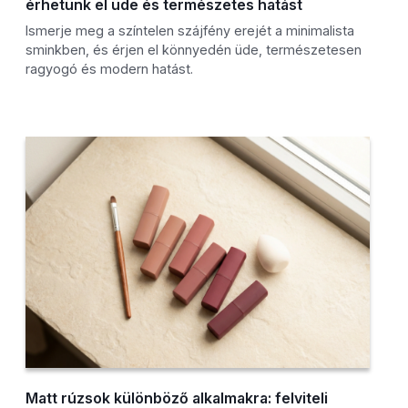
érhetünk el üde és természetes hatást
Ismerje meg a színtelen szájfény erejét a minimalista
sminkben, és érjen el könnyedén üde, természetesen
ragyogó és modern hatást.
Matt rúzsok különböző alkalmakra: felviteli