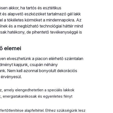
sen akkor, ha tartós és esztétikus
lt és alapvető eszközöket tartalmazó gél lakk
 el a tökéletes körmöket a mindennapokra. Az
színek és a megbízható technológiai háttér mind
csak hatékony, de pihentető tevékenységgé is
tő elemei
yen elveszhetünk a piacon elérhető számtalan
edményt kapjunk, csupán néhány
k. Nem kell azonnal bonyolult dekorációs
 érvényesül.
z, amely elengedhetetlen a speciális lakkok
 energiatakarékosak és egyenletes fényt
fertőtlenítése alapfeltétel. Ehhez szükségünk lesz