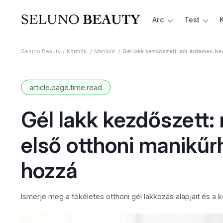
Arc
Test
Seluno Beauty
Körmök
Manikűr
Gél lakk kezdőszett: mit érdemes be
article.page.time.read
Gél lakk kezdőszett:
első otthoni manikűr
hozzá
Ismerje meg a tökéletes otthoni gél lakkozás alapjait és a 