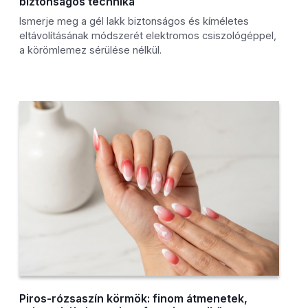
biztonságos technika
Ismerje meg a gél lakk biztonságos és kíméletes
eltávolításának módszerét elektromos csiszológéppel,
a körömlemez sérülése nélkül.
Piros-rózsaszín körmök: finom átmenetek,