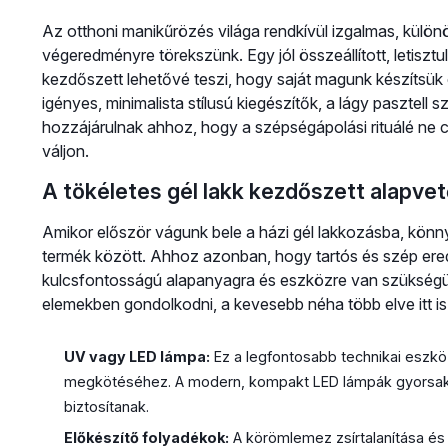
Az otthoni manikűrözés világa rendkívül izgalmas, különö
végeredményre törekszünk. Egy jól összeállított, letisztu
kezdőszett lehetővé teszi, hogy saját magunk készítsük
igényes, minimalista stílusú kiegészítők, a lágy pasztell 
hozzájárulnak ahhoz, hogy a szépségápolási rituálé ne 
váljon.
A tökéletes gél lakk kezdőszett alapve
Amikor először vágunk bele a házi gél lakkozásba, könn
termék között. Ahhoz azonban, hogy tartós és szép er
kulcsfontosságú alapanyagra és eszközre van szükségün
elemekben gondolkodni, a kevesebb néha több elve itt is
UV vagy LED lámpa:
Ez a legfontosabb technikai eszkö
megkötéséhez. A modern, kompakt LED lámpák gyorsak,
biztosítanak.
Előkészítő folyadékok:
A körömlemez zsírtalanítása és 