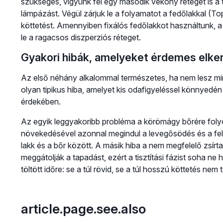
szükséges, vigyünk fel egy második vékony réteget is a t
lámpázást. Végül zárjuk le a folyamatot a fedőlakkal (To
köttetést. Amennyiben fixálós fedőlakkot használtunk, a 
le a ragacsos diszperziós réteget.
Gyakori hibák, amelyeket érdemes elker
Az első néhány alkalommal természetes, ha nem lesz m
olyan tipikus hiba, amelyet kis odafigyeléssel könnyed
érdekében.
Az egyik leggyakoribb probléma a körömágy bőrére folyó 
növekedésével azonnal megindul a levegősödés és a felv
lakk és a bőr között. A másik hiba a nem megfelelő zsírt
meggátolják a tapadást, ezért a tisztítási fázist soha ne
töltött időre: se a túl rövid, se a túl hosszú köttetés nem
article.page.see.also