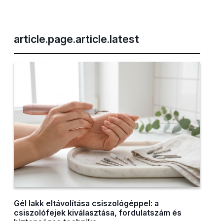
article.page.article.latest
Gél lakk eltávolítása csiszológéppel: a
csiszolófejek kiválasztása, fordulatszám és