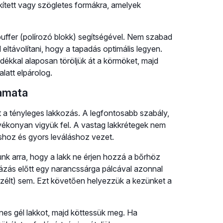
kített vagy szögletes formákra, amelyek
uffer (polírozó blokk) segítségével. Nem szabad
eltávolítani, hogy a tapadás optimális legyen.
dékkal alaposan töröljük át a körmöket, majd
latt elpárolog.
yamata
 a tényleges lakkozás. A legfontosabb szabály,
 vékonyan vigyük fel. A vastag lakkrétegek nem
shoz és gyors leváláshoz vezet.
ünk arra, hogy a lakk ne érjen hozzá a bőrhöz
ázás előtt egy narancssárga pálcával azonnal
adszélt) sem. Ezt követően helyezzük a kezünket a
nes gél lakkot, majd köttessük meg. Ha