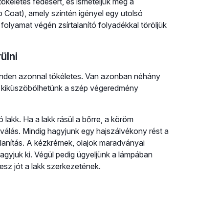
ökéletes fedésért, és ismételjük meg a
p Coat), amely szintén igényel egy utolsó
folyamat végén zsírtalanító folyadékkal töröljük
ülni
inden azonnal tökéletes. Van azonban néhány
én kiküszöbölhetünk a szép végeredmény
lakk. Ha a lakk rásül a bőrre, a köröm
álás. Mindig hagyjunk egy hajszálvékony rést a
alanítás. A kézkrémek, olajok maradványai
 hagyjuk ki. Végül pedig ügyeljünk a lámpában
 tesz jót a lakk szerkezetének.