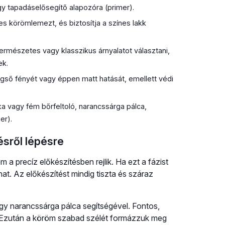
gy tapadáselősegítő alapozóra (primer).
s körömlemezt, és biztosítja a színes lakk
mészetes vagy klasszikus árnyalatot választani,
ek.
gső fényét vagy éppen matt hatását, emellett védi
 vagy fém bőrfeltoló, narancssárga pálca,
er).
sről lépésre
a precíz előkészítésben rejlik. Ha ezt a fázist
at. Az előkészítést mindig tiszta és száraz
gy narancssárga pálca segítségével. Fontos,
 Ezután a köröm szabad szélét formázzuk meg