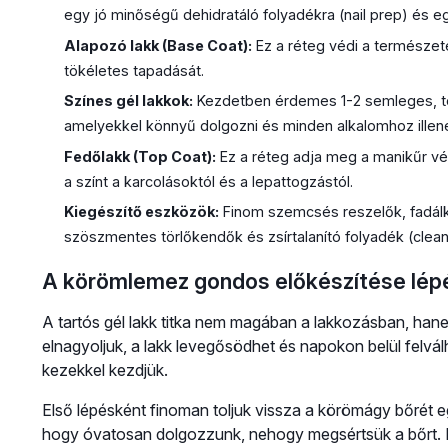
egy jó minőségű dehidratáló folyadékra (nail prep) és e
Alapozó lakk (Base Coat):
Ez a réteg védi a természete
tökéletes tapadását.
Színes gél lakkok:
Kezdetben érdemes 1-2 semleges, ter
amelyekkel könnyű dolgozni és minden alkalomhoz illen
Fedőlakk (Top Coat):
Ez a réteg adja meg a manikűr vé
a színt a karcolásoktól és a lepattogzástól.
Kiegészítő eszközök:
Finom szemcsés reszelők, fadálka
szöszmentes törlőkendők és zsírtalanító folyadék (clean
A körömlemez gondos előkészítése lépé
A tartós gél lakk titka nem magában a lakkozásban, hanem 
elnagyoljuk, a lakk levegősödhet és napokon belül felválh
kezekkel kezdjük.
Első lépésként finoman toljuk vissza a körömágy bőrét e
hogy óvatosan dolgozzunk, nehogy megsértsük a bőrt.