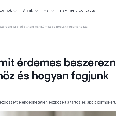
Körmök
Smink
Haj
nav.menu.contacts
szerezni az első otthoni manikűrhöz és hogyan fogjunk hozzá
 mit érdemes beszerezn
höz és hogyan fogjunk
kezdőszett elengedhetetlen eszközeit a tartós és ápolt körmökért.