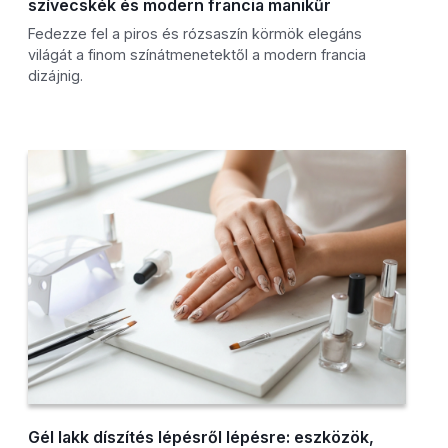
szívecskék és modern francia manikűr
Fedezze fel a piros és rózsaszín körmök elegáns
világát a finom színátmenetektől a modern francia
dizájnig.
Gél lakk díszítés lépésről lépésre: eszközök,