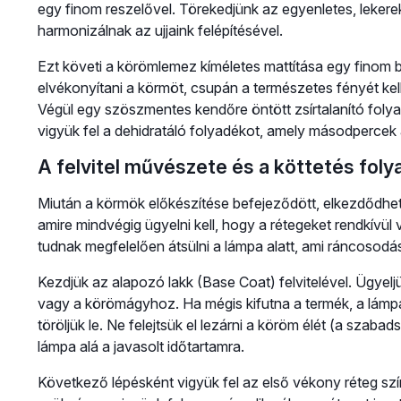
egy finom reszelővel. Törekedjünk az egyenletes, lekere
harmonizálnak az ujjaink felépítésével.
Ezt követi a körömlemez kíméletes mattítása egy finom b
elvékonyítani a körmöt, csupán a természetes fényét kell 
Végül egy szöszmentes kendőre öntött zsírtalanító folya
vigyük fel a dehidratáló folyadékot, amely másodpercek a
A felvitel művészete és a köttetés fol
Miután a körmök előkészítése befejeződött, elkezdődhet
amire mindvégig ügyelni kell, hogy a rétegeket rendkívül
tudnak megfelelően átsülni a lámpa alatt, ami ráncosodá
Kezdjük az alapozó lakk (Base Coat) felvitelével. Ügyelj
vagy a körömágyhoz. Ha mégis kifutna a termék, a lámp
töröljük le. Ne felejtsük el lezárni a köröm élét (a szab
lámpa alá a javasolt időtartamra.
Következő lépésként vigyük fel az első vékony réteg szí