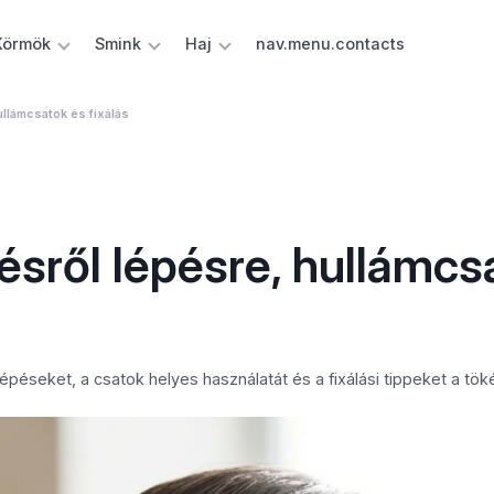
Körmök
Smink
Haj
nav.menu.contacts
ullámcsatok és fixálás
pésről lépésre, hullámcs
péseket, a csatok helyes használatát és a fixálási tippeket a tökél