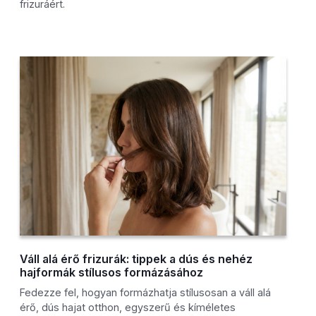
frizuráért.
Váll alá érő frizurák: tippek a dús és nehéz
hajformák stílusos formázásához
Fedezze fel, hogyan formázhatja stílusosan a váll alá
érő, dús hajat otthon, egyszerű és kíméletes