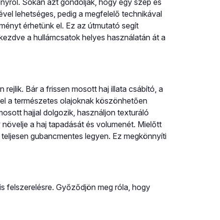
nyről. Sokan azt gondolják, hogy egy szép és
gével lehetséges, pedig a megfelelő technikával
ényt érhetünk el. Ez az útmutató segít
től kezdve a hullámcsatok helyes használatán át a
ejlik. Bár a frissen mosott haj illata csábító, a
vel a természetes olajoknak köszönhetően
sott hajjal dolgozik, használjon texturáló
növelje a haj tapadását és volumenét. Mielőtt
gy teljesen gubancmentes legyen. Ez megkönnyíti
is felszerelésre. Győződjön meg róla, hogy