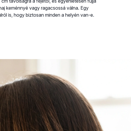
0 cm távolságra a fejétől, és egyenletesen fújja
 a haj keménnyé vagy ragacsossá válna. Egy
ulról is, hogy biztosan minden a helyén van-e.