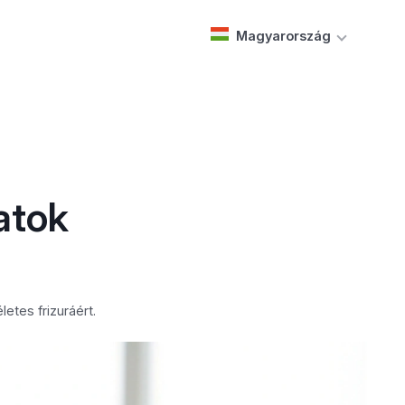
Magyarország
atok
etes frizuráért.