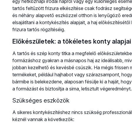
egy hétköznapi irodai napról vagy egy különleges esemé
tartós feltűzött frizura elkészítése csak fodrász segítsé
és néhány alapvető eszközzel otthon is lenyűgöző eredm
elsajátítani a kontykészítés alapjait, a haj előkészítésé
frizura tartós rögzítéséig.
Előkészületek: a tökéletes konty alapjai
A tartós és szép konty titka a megfelelő előkészületekben r
formázáshoz gyakran a másnapos haj az ideálisabb, mi
jobban kezelhető és kevésbé csúszik. Ha mégis frissen mo
termékeket, például hajhabot vagy szárazsampont, hogy 
bármibe is belekezdene, alaposan fésülje ki a haját, ho
a formázást és biztosítja a sima, letisztult végeredményt.
Szükséges eszközök
A sikeres kontykészítéshez nincs szükség professzionál
kéznél vannak a következők: