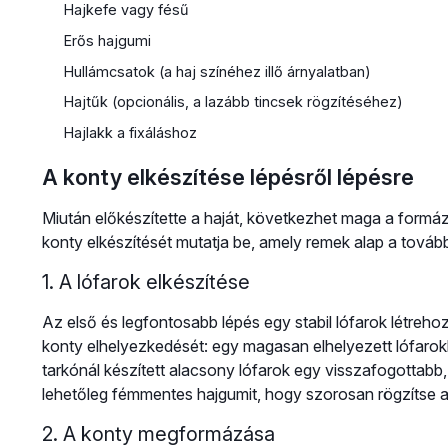
Hajkefe vagy fésű
Erős hajgumi
Hullámcsatok (a haj színéhez illő árnyalatban)
Hajtűk (opcionális, a lazább tincsek rögzítéséhez)
Hajlakk a fixáláshoz
A konty elkészítése lépésről lépésre
Miután előkészítette a haját, következhet maga a formá
konty elkészítését mutatja be, amely remek alap a tovább
1. A lófarok elkészítése
Az első és legfontosabb lépés egy stabil lófarok létre
konty elhelyezkedését: egy magasan elhelyezett lófarokbó
tarkónál készített alacsony lófarok egy visszafogottabb,
lehetőleg fémmentes hajgumit, hogy szorosan rögzítse a 
2. A konty megformázása