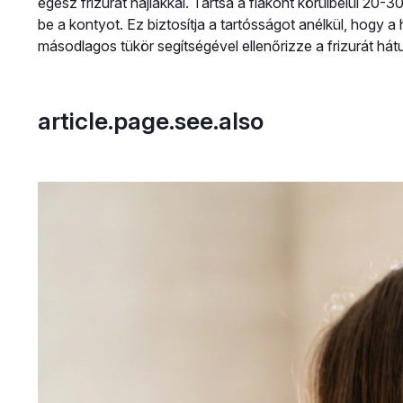
egész frizurát hajlakkal. Tartsa a flakont körülbelül 20-3
be a kontyot. Ez biztosítja a tartósságot anélkül, hogy
másodlagos tükör segítségével ellenőrizze a frizurát hát
article.page.see.also