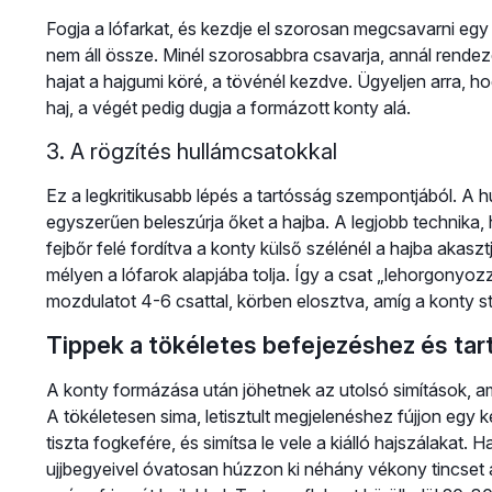
Fogja a lófarkat, és kezdje el szorosan megcsavarni egy 
nem áll össze. Minél szorosabbra csavarja, annál rendez
hajat a hajgumi köré, a tövénél kezdve. Ügyeljen arra, 
haj, a végét pedig dugja a formázott konty alá.
3. A rögzítés hullámcsatokkal
Ez a legkritikusabb lépés a tartósság szempontjából. A 
egyszerűen beleszúrja őket a hajba. A legjobb technika, h
fejbőr felé fordítva a konty külső szélénél a hajba akaszt
mélyen a lófarok alapjába tolja. Így a csat „lehorgonyoz
mozdulatot 4-6 csattal, körben elosztva, amíg a konty st
Tippek a tökéletes befejezéshez és ta
A konty formázása után jöhetnek az utolsó simítások, ame
A tökéletesen sima, letisztult megjelenéshez fújjon egy 
tiszta fogkefére, és simítsa le vele a kiálló hajszálakat.
ujjbegyeivel óvatosan húzzon ki néhány vékony tincset a