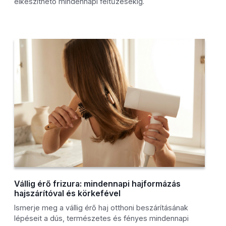
elkészíthető mindennapi feltűzésekig.
Vállig érő frizura: mindennapi hajformázás
hajszárítóval és körkefével
Ismerje meg a vállig érő haj otthoni beszárításának
lépéseit a dús, természetes és fényes mindennapi