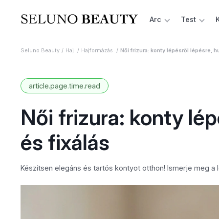
Arc
Test
Seluno Beauty
Haj
Hajformázás
Női frizura: konty lépésről lépésre, h
article.page.time.read
Női frizura: konty lé
és fixálás
Készítsen elegáns és tartós kontyot otthon! Ismerje meg a lé