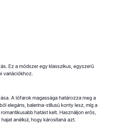
zás. Ez a módszer egy klasszikus, egyszerű
i variációkhoz.
hozása. A lófarok magassága határozza meg a
l elegáns, balerina-stílusú konty lesz, míg a
 romantikusabb hatást kelt. Használjon erős,
hajat anélkül, hogy károsítaná azt.