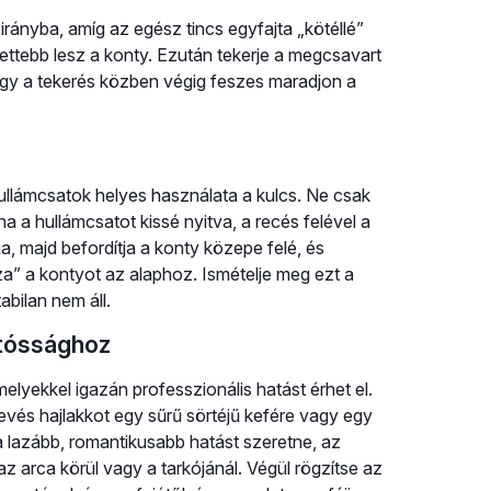
irányba, amíg az egész tincs egyfajta „kötéllé”
ettebb lesz a konty. Ezután tekerje a megcsavart
hogy a tekerés közben végig feszes maradjon a
hullámcsatok helyes használata a kulcs. Ne csak
a a hullámcsatot kissé nyitva, a recés felével a
ja, majd befordítja a konty közepe felé, és
za” a kontyot az alaphoz. Ismételje meg ezt a
abilan nem áll.
rtóssághoz
lyekkel igazán professzionális hatást érhet el.
kevés hajlakkot egy sűrű sörtéjű kefére vagy egy
 Ha lazább, romantikusabb hatást szeretne, az
z arca körül vagy a tarkójánál. Végül rögzítse az