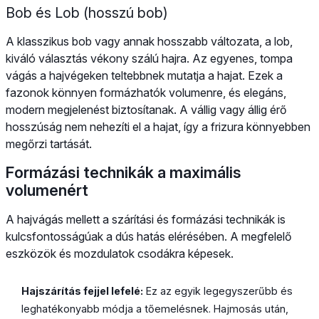
Bob és Lob (hosszú bob)
A klasszikus bob vagy annak hosszabb változata, a lob,
kiváló választás vékony szálú hajra. Az egyenes, tompa
vágás a hajvégeken teltebbnek mutatja a hajat. Ezek a
fazonok könnyen formázhatók volumenre, és elegáns,
modern megjelenést biztosítanak. A vállig vagy állig érő
hosszúság nem nehezíti el a hajat, így a frizura könnyebben
megőrzi tartását.
Formázási technikák a maximális
volumenért
A hajvágás mellett a szárítási és formázási technikák is
kulcsfontosságúak a dús hatás elérésében. A megfelelő
eszközök és mozdulatok csodákra képesek.
Hajszárítás fejjel lefelé:
Ez az egyik legegyszerűbb és
leghatékonyabb módja a tőemelésnek. Hajmosás után,