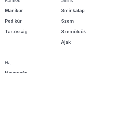
Körmök
Smink
Manikűr
Sminkalap
Pedikűr
Szem
Tartósság
Szemöldök
Ajak
Haj
Hajmosás
Ápolás és táplálás
Hajformázás
Fésülés és szárítás