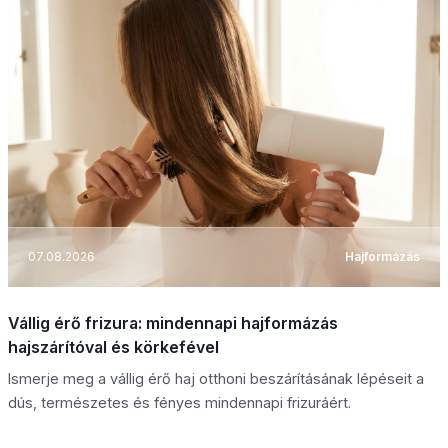
07.08.2026
Hajformázás
Vállig érő frizura: mindennapi hajformázás
hajszárítóval és körkefével
Ismerje meg a vállig érő haj otthoni beszárításának lépéseit a
dús, természetes és fényes mindennapi frizuráért.