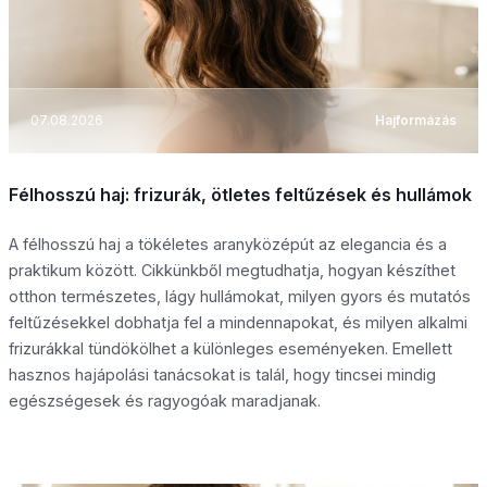
07.08.2026
Hajformázás
Félhosszú haj: frizurák, ötletes feltűzések és hullámok
A félhosszú haj a tökéletes aranyközépút az elegancia és a
praktikum között. Cikkünkből megtudhatja, hogyan készíthet
otthon természetes, lágy hullámokat, milyen gyors és mutatós
feltűzésekkel dobhatja fel a mindennapokat, és milyen alkalmi
frizurákkal tündökölhet a különleges eseményeken. Emellett
hasznos hajápolási tanácsokat is talál, hogy tincsei mindig
egészségesek és ragyogóak maradjanak.