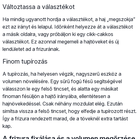
Változtassa a választékot
Ha mindig ugyanott hordja a választékot, a haj „megszokja”
ezt az irányt és lelapul. Időnként helyezze át a választékot
a másik oldalra, vagy próbáljon ki egy cikk-cakkos
választékot. Ez azonnal megemeli a hajtöveket és új
lendületet ad a frizurának.
Finom tupírozás
A tupírozás, ha helyesen végzik, nagyszerű eszköz a
volumen növelésére. Egy sűrű fogú fésű segítségével
válasszon le egy felső tincset, és alatta egy másikat
finoman fésüljön a hajtő irányába, ellentétesen a
hajnövekedéssel. Csak néhány mozdulat elég. Ezután
simítsa vissza a felső tincset, hogy elfedje a tupírozott részt.
Így a frizura rendezett marad, de a töveknél extra tartást
kap.
A frizura fixálása és a volumen megőrzése