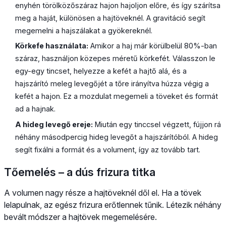
enyhén törölközőszáraz hajon hajoljon előre, és így szárítsa
meg a haját, különösen a hajtöveknél. A gravitáció segít
megemelni a hajszálakat a gyökereknél.
Körkefe használata:
Amikor a haj már körülbelül 80%-ban
száraz, használjon közepes méretű körkefét. Válasszon le
egy-egy tincset, helyezze a kefét a hajtő alá, és a
hajszárító meleg levegőjét a tőre irányítva húzza végig a
kefét a hajon. Ez a mozdulat megemeli a töveket és formát
ad a hajnak.
A hideg levegő ereje:
Miután egy tinccsel végzett, fújjon rá
néhány másodpercig hideg levegőt a hajszárítóból. A hideg
segít fixálni a formát és a volument, így az tovább tart.
Tőemelés – a dús frizura titka
A volumen nagy része a hajtöveknél dől el. Ha a tövek
lelapulnak, az egész frizura erőtlennek tűnik. Létezik néhány
bevált módszer a hajtövek megemelésére.