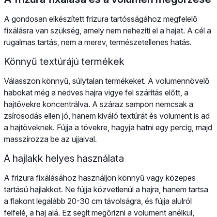
A gondosan elkészített frizura tartósságához megfelelő
fixálásra van szükség, amely nem nehezíti el a hajat. A cél a
rugalmas tartás, nem a merev, természetellenes hatás.
Könnyű textúrájú termékek
Válasszon könnyű, súlytalan termékeket. A volumennövelő
habokat még a nedves hajra vigye fel szárítás előtt, a
hajtövekre koncentrálva. A száraz sampon nemcsak a
zsírosodás ellen jó, hanem kiváló textúrát és volument is ad
a hajtöveknek. Fújja a tövekre, hagyja hatni egy percig, majd
masszírozza be az ujjaival.
A hajlakk helyes használata
A frizura fixálásához használjon könnyű vagy közepes
tartású hajlakkot. Ne fújja közvetlenül a hajra, hanem tartsa
a flakont legalább 20-30 cm távolságra, és fújja alulról
felfelé, a haj alá. Ez segít megőrizni a volument anélkül,