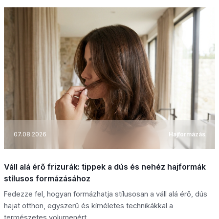
07.08.2026
Hajformázás
Váll alá érő frizurák: tippek a dús és nehéz hajformák
stílusos formázásához
Fedezze fel, hogyan formázhatja stílusosan a váll alá érő, dús
hajat otthon, egyszerű és kíméletes technikákkal a
természetes volumenért.