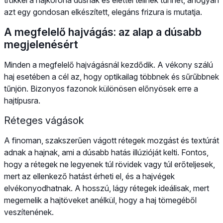
azt egy gondosan elkészített, elegáns frizura is mutatja.
A megfelelő hajvágás: az alap a dúsabb
megjelenésért
Minden a megfelelő hajvágásnál kezdődik. A vékony szálú
haj esetében a cél az, hogy optikailag többnek és sűrűbbnek
tűnjön. Bizonyos fazonok különösen előnyösek erre a
hajtípusra.
Réteges vágások
A finoman, szakszerűen vágott rétegek mozgást és textúrát
adnak a hajnak, ami a dúsabb hatás illúzióját kelti. Fontos,
hogy a rétegek ne legyenek túl rövidek vagy túl erőteljesek,
mert az ellenkező hatást érheti el, és a hajvégek
elvékonyodhatnak. A hosszú, lágy rétegek ideálisak, mert
megemelik a hajtöveket anélkül, hogy a haj tömegéből
veszítenének.