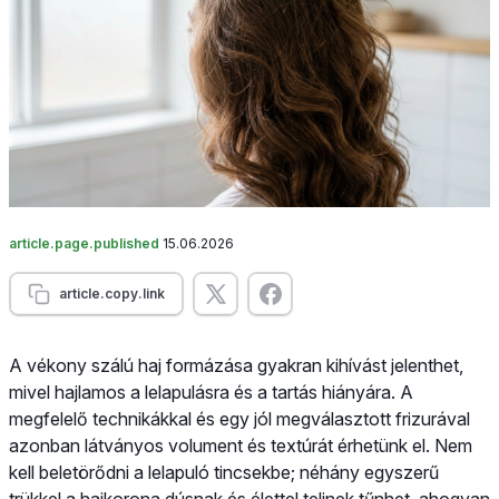
article.page.published
15.06.2026
article.copy.link
A vékony szálú haj formázása gyakran kihívást jelenthet,
mivel hajlamos a lelapulásra és a tartás hiányára. A
megfelelő technikákkal és egy jól megválasztott frizurával
azonban látványos volument és textúrát érhetünk el. Nem
kell beletörődni a lelapuló tincsekbe; néhány egyszerű
trükkel a hajkorona dúsnak és élettel telinek tűnhet, ahogyan