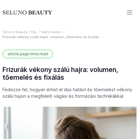
Seluno Beauty
Haj
Hajformázás
Frizurák vékony szálú hajra: volumen, tőemelés és fixálás
article.page.time.read
Frizurák vékony szálú hajra: volumen,
tőemelés és fixálás
Fedezze fel, hogyan érhet el dús hatást és tőemelést vékony
szálú hajon a megfelelő vágási és formázási technikákkal.