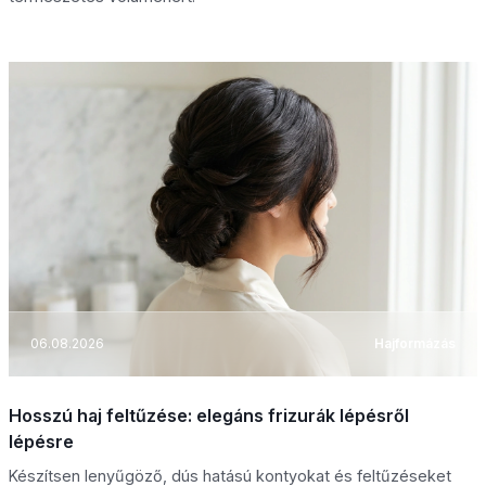
06.08.2026
Hajformázás
Hosszú haj feltűzése: elegáns frizurák lépésről
lépésre
Készítsen lenyűgöző, dús hatású kontyokat és feltűzéseket