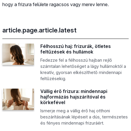
hogy a frizura felülete ragacsos vagy merev lenne.
article.page.article.latest
Félhosszú haj: frizurák, ötletes
feltűzések és hullámok
Fedezze fel a félhosszú hajban rejlő
számtalan lehetőséget a lágy hullámoktól a
kreatív, gyorsan elkészíthető mindennapi
feltűzésekig.
Vállig érő frizura: mindennapi
hajformázás hajszárítóval és
körkefével
Ismerje meg a vállig érő haj otthoni
beszárításának lépéseit a dús, természetes
és fényes mindennapi frizuráért.