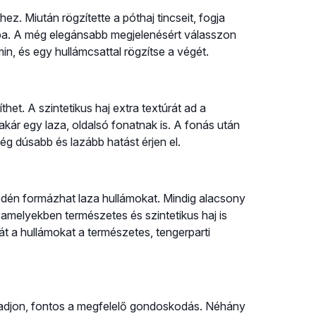
ez. Miután rögzítette a póthaj tincseit, fogja
ba. A még elegánsabb megjelenésért válasszon
min, és egy hullámcsattal rögzítse a végét.
et. A szintetikus haj extra textúrát ad a
kár egy laza, oldalsó fonatnak is. A fonás után
ég dúsabb és lazább hatást érjen el.
yedén formázhat laza hullámokat. Mindig alacsony
amelyekben természetes és szintetikus haj is
e át a hullámokat a természetes, tengerparti
radjon, fontos a megfelelő gondoskodás. Néhány