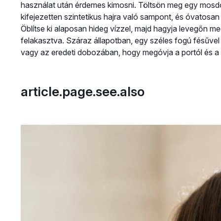
használat után érdemes kimosni. Töltsön meg egy mosdó
kifejezetten szintetikus hajra való sampont, és óvatosa
Öblítse ki alaposan hideg vízzel, majd hagyja levegőn m
felakasztva. Száraz állapotban, egy széles fogú fésűvel
vagy az eredeti dobozában, hogy megóvja a portól és a
article.page.see.also