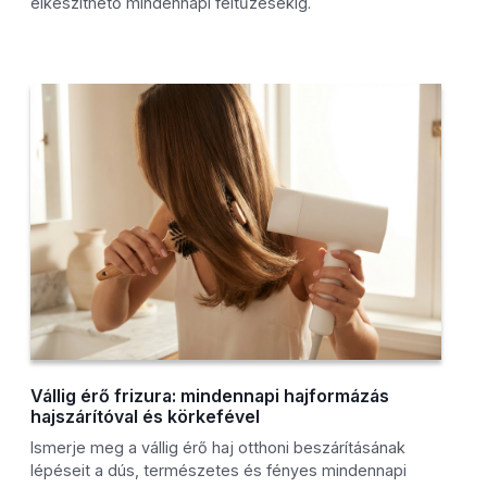
elkészíthető mindennapi feltűzésekig.
Vállig érő frizura: mindennapi hajformázás
hajszárítóval és körkefével
Ismerje meg a vállig érő haj otthoni beszárításának
lépéseit a dús, természetes és fényes mindennapi