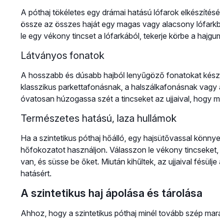
A póthaj tökéletes egy drámai hatású lófarok elkészítéséh
össze az összes haját egy magas vagy alacsony lófark
le egy vékony tincset a lófarkából, tekerje körbe a hajgu
Látványos fonatok
A hosszabb és dúsabb hajból lenyűgöző fonatokat készíth
klasszikus parkettafonásnak, a halszálkafonásnak vagy a
óvatosan húzogassa szét a tincseket az ujjaival, hogy m
Természetes hatású, laza hullámok
Ha a szintetikus póthaj hőálló, egy hajsütővassal könn
hőfokozatot használjon. Válasszon le vékony tincseket, 
van, és süsse be őket. Miután kihűltek, az ujjaival fésülj
hatásért.
A szintetikus haj ápolása és tárolása
Ahhoz, hogy a szintetikus póthaj minél tovább szép ma