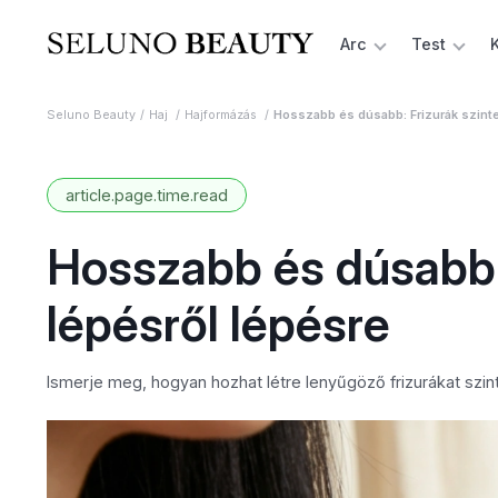
Arc
Test
Seluno Beauty
Haj
Hajformázás
Hosszabb és dúsabb: Frizurák szintet
article.page.time.read
Hosszabb és dúsabb: 
lépésről lépésre
Ismerje meg, hogyan hozhat létre lenyűgöző frizurákat szin