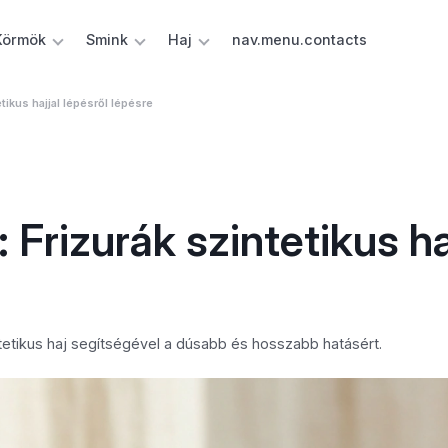
Körmök
Smink
Haj
nav.menu.contacts
ikus hajjal lépésről lépésre
Frizurák szintetikus ha
tetikus haj segítségével a dúsabb és hosszabb hatásért.