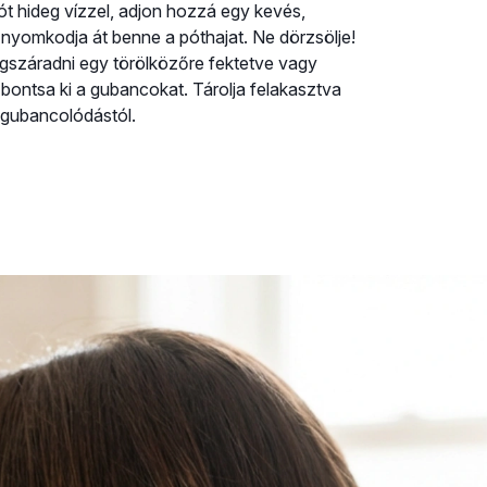
t hideg vízzel, adjon hozzá egy kevés,
n nyomkodja át benne a póthajat. Ne dörzsölje!
egszáradni egy törölközőre fektetve vagy
 bontsa ki a gubancokat. Tárolja felakasztva
 gubancolódástól.