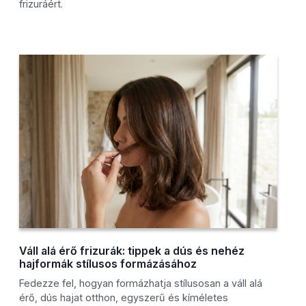
frizuráért.
Váll alá érő frizurák: tippek a dús és nehéz
hajformák stílusos formázásához
Fedezze fel, hogyan formázhatja stílusosan a váll alá
érő, dús hajat otthon, egyszerű és kíméletes