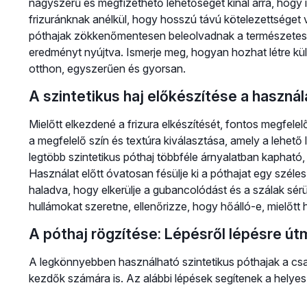
nagyszerű és megfizethető lehetőséget kínál arra, hogy
frizuránknak anélkül, hogy hosszú távú kötelezettséget v
póthajak zökkenőmentesen beleolvadnak a természetes 
eredményt nyújtva. Ismerje meg, hogyan hozhat létre külö
otthon, egyszerűen és gyorsan.
A szintetikus haj előkészítése a használ
Mielőtt elkezdené a frizura elkészítését, fontos megfelelő
a megfelelő szín és textúra kiválasztása, amely a lehető
legtöbb szintetikus póthaj többféle árnyalatban kapható,
Használat előtt óvatosan fésülje ki a póthajat egy széles f
haladva, hogy elkerülje a gubancolódást és a szálak sérü
hullámokat szeretne, ellenőrizze, hogy hőálló-e, mielőtt
A póthaj rögzítése: Lépésről lépésre ú
A legkönnyebben használható szintetikus póthajak a csat
kezdők számára is. Az alábbi lépések segítenek a helyes 