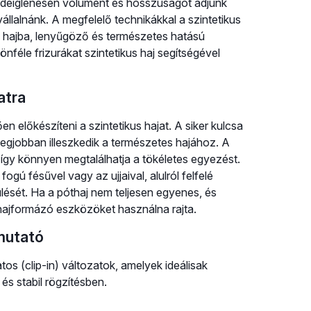
 ideiglenesen volument és hosszúságot adjunk
állalnánk. A megfelelő technikákkal a szintetikus
hajba, lenyűgöző és természetes hatású
nféle frizurákat szintetikus haj segítségével
atra
en előkészíteni a szintetikus hajat. A siker kulcsa
 legjobban illeszkedik a természetes hajához. A
 így könnyen megtalálhatja a tökéletes egyezést.
ogú fésűvel vagy az ujjaival, alulról felfelé
lését. Ha a póthaj nem teljesen egyenes, és
 hajformázó eszközöket használna rajta.
tmutató
os (clip-in) változatok, amelyek ideálisak
és stabil rögzítésben.