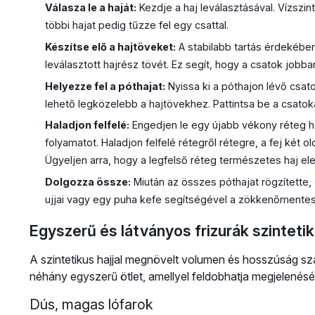
Válasza le a haját:
Kezdje a haj leválasztásával. Vízszin
többi hajat pedig tűzze fel egy csattal.
Készítse elő a hajtöveket:
A stabilabb tartás érdekébe
leválasztott hajrész tövét. Ez segít, hogy a csatok jo
Helyezze fel a póthajat:
Nyissa ki a póthajon lévő csato
lehető legközelebb a hajtövekhez. Pattintsa be a csatok
Haladjon felfelé:
Engedjen le egy újabb vékony réteg ha
folyamatot. Haladjon felfelé rétegről rétegre, a fej két 
Ügyeljen arra, hogy a legfelső réteg természetes haj el
Dolgozza össze:
Miután az összes póthajat rögzítette,
ujjai vagy egy puha kefe segítségével a zökkenőmente
Egyszerű és látványos frizurák szintetik
A szintetikus hajjal megnövelt volumen és hosszúság szám
néhány egyszerű ötlet, amellyel feldobhatja megjelenésé
Dús, magas lófarok