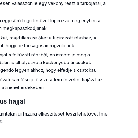
tesen válasszon le egy vékony részt a tarkójánál, a
n egy sűrű fogú fésűvel tupírozza meg enyhén a
bban megkapaszkodjanak.
kat, majd illessze őket a tupírozott részhez, a
at, hogy biztonságosan rögzüljenek.
jat a feltűzött részből, és ismételje meg a
oldalán is elhelyezve a keskenyebb tincseket.
egendő legyen ahhoz, hogy elfedje a csatokat.
 óvatosan fésülje össze a természetes hajával az
s átmenet érdekében.
us hajjal
talan új frizura elkészítését teszi lehetővé. Íme
t.