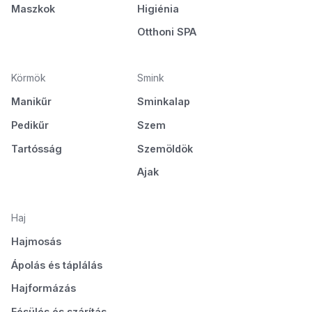
Maszkok
Higiénia
Otthoni SPA
Körmök
Smink
Manikűr
Sminkalap
Pedikűr
Szem
Tartósság
Szemöldök
Ajak
Haj
Hajmosás
Ápolás és táplálás
Hajformázás
Fésülés és szárítás