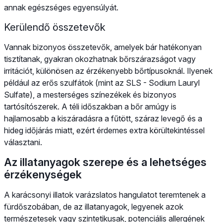
annak egészséges egyensúlyát.
Kerülendő összetevők
Vannak bizonyos összetevők, amelyek bár hatékonyan
tisztítanak, gyakran okozhatnak bőrszárazságot vagy
irritációt, különösen az érzékenyebb bőrtípusoknál. Ilyenek
például az erős szulfátok (mint az SLS - Sodium Lauryl
Sulfate), a mesterséges színezékek és bizonyos
tartósítószerek. A téli időszakban a bőr amúgy is
hajlamosabb a kiszáradásra a fűtött, száraz levegő és a
hideg időjárás miatt, ezért érdemes extra körültekintéssel
választani.
Az illatanyagok szerepe és a lehetséges
érzékenységek
A karácsonyi illatok varázslatos hangulatot teremtenek a
fürdőszobában, de az illatanyagok, legyenek azok
természetesek vagy szintetikusak, potenciális allergének