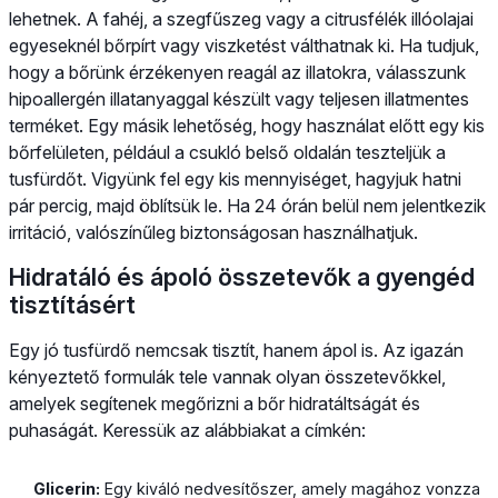
lehetnek. A fahéj, a szegfűszeg vagy a citrusfélék illóolajai
egyeseknél bőrpírt vagy viszketést válthatnak ki. Ha tudjuk,
hogy a bőrünk érzékenyen reagál az illatokra, válasszunk
hipoallergén illatanyaggal készült vagy teljesen illatmentes
terméket. Egy másik lehetőség, hogy használat előtt egy kis
bőrfelületen, például a csukló belső oldalán teszteljük a
tusfürdőt. Vigyünk fel egy kis mennyiséget, hagyjuk hatni
pár percig, majd öblítsük le. Ha 24 órán belül nem jelentkezik
irritáció, valószínűleg biztonságosan használhatjuk.
Hidratáló és ápoló összetevők a gyengéd
tisztításért
Egy jó tusfürdő nemcsak tisztít, hanem ápol is. Az igazán
kényeztető formulák tele vannak olyan összetevőkkel,
amelyek segítenek megőrizni a bőr hidratáltságát és
puhaságát. Keressük az alábbiakat a címkén:
Glicerin:
Egy kiváló nedvesítőszer, amely magához vonzza