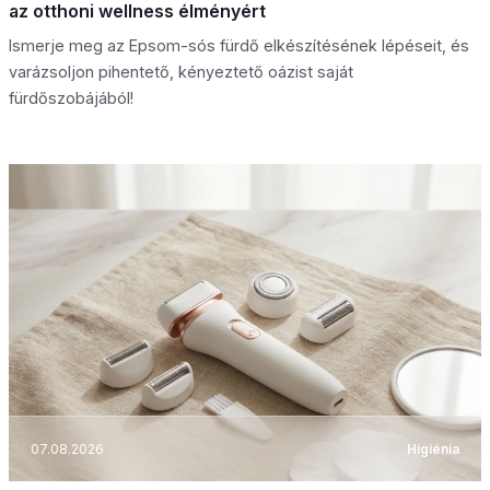
az otthoni wellness élményért
Ismerje meg az Epsom-sós fürdő elkészítésének lépéseit, és
varázsoljon pihentető, kényeztető oázist saját
fürdőszobájából!
07.08.2026
Higiénia