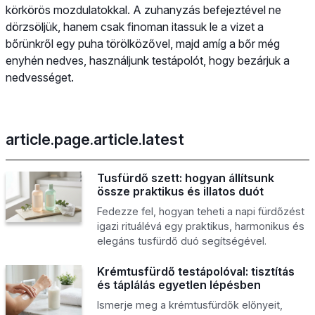
körkörös mozdulatokkal. A zuhanyzás befejeztével ne
dörzsöljük, hanem csak finoman itassuk le a vizet a
bőrünkről egy puha törölközővel, majd amíg a bőr még
enyhén nedves, használjunk testápolót, hogy bezárjuk a
nedvességet.
article.page.article.latest
Tusfürdő szett: hogyan állítsunk
össze praktikus és illatos duót
Fedezze fel, hogyan teheti a napi fürdőzést
igazi rituálévá egy praktikus, harmonikus és
elegáns tusfürdő duó segítségével.
Krémtusfürdő testápolóval: tisztítás
és táplálás egyetlen lépésben
Ismerje meg a krémtusfürdők előnyeit,