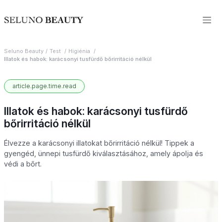
Seluno Beauty
Test
Higiénia
Illatok és habok: karácsonyi tusfürdő bőrirritáció nélkül
article.page.time.read
Illatok és habok: karácsonyi tusfürdő
bőrirritáció nélkül
Élvezze a karácsonyi illatokat bőrirritáció nélkül! Tippek a
gyengéd, ünnepi tusfürdő kiválasztásához, amely ápolja és
védi a bőrt.