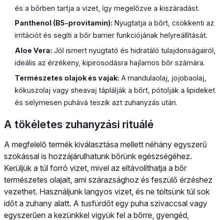
és a bőrben tartja a vizet, így megelőzve a kiszáradást.
Panthenol (B5-provitamin):
Nyugtatja a bőrt, csökkenti az
irritációt és segíti a bőr barrier funkciójának helyreállítását.
Aloe Vera:
Jól ismert nyugtató és hidratáló tulajdonságairól,
ideális az érzékeny, kipirosodásra hajlamos bőr számára.
Természetes olajok és vajak:
A mandulaolaj, jojobaolaj,
kókuszolaj vagy sheavaj táplálják a bőrt, pótolják a lipideket
és selymesen puhává teszik azt zuhanyzás után.
A tökéletes zuhanyzási rituálé
A megfelelő termék kiválasztása mellett néhány egyszerű
szokással is hozzájárulhatunk bőrünk egészségéhez.
Kerüljük a túl forró vizet, mivel az eltávolíthatja a bőr
természetes olajait, ami szárazsághoz és feszülő érzéshez
vezethet. Használjunk langyos vizet, és ne töltsünk túl sok
időt a zuhany alatt. A tusfürdőt egy puha szivaccsal vagy
egyszerűen a kezünkkel vigyük fel a bőrre, gyengéd,