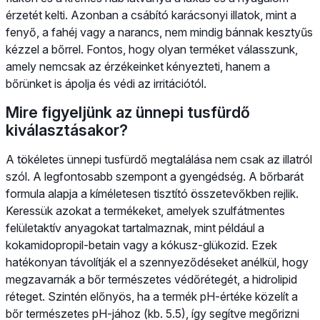
érzetét kelti. Azonban a csábító karácsonyi illatok, mint a
fenyő, a fahéj vagy a narancs, nem mindig bánnak kesztyűs
kézzel a bőrrel. Fontos, hogy olyan terméket válasszunk,
amely nemcsak az érzékeinket kényezteti, hanem a
bőrünket is ápolja és védi az irritációtól.
Mire figyeljünk az ünnepi tusfürdő
kiválasztásakor?
A tökéletes ünnepi tusfürdő megtalálása nem csak az illatról
szól. A legfontosabb szempont a gyengédség. A bőrbarát
formula alapja a kíméletesen tisztító összetevőkben rejlik.
Keressük azokat a termékeket, amelyek szulfátmentes
felületaktív anyagokat tartalmaznak, mint például a
kokamidopropil-betain vagy a kókusz-glükozid. Ezek
hatékonyan távolítják el a szennyeződéseket anélkül, hogy
megzavarnák a bőr természetes védőrétegét, a hidrolipid
réteget. Szintén előnyös, ha a termék pH-értéke közelít a
bőr természetes pH-jához (kb. 5.5), így segítve megőrizni