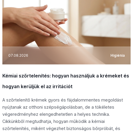
07.08.2026
Higiénia
Kémiai szőrtelenítés: hogyan használjuk a krémeket és
hogyan kerüljük el az irritációt
A szőrtelenítő krémek gyors és fájdalommentes megoldást
nyújtanak az otthoni szépségápolásban, de a tökéletes
végeredményhez elengedhetetlen a helyes technika.
Cikkünkből megtudhatja, hogyan működik a kémiai
szőrtelenítés, miként végezhet biztonságos bőrpróbát, és