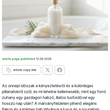
article.page.published
12.06.2026
article.copy.link
Az ünnepi időszak a kényeztetésről és a különleges
pillanatokról szól, és mi lehetne kellemesebb, mint egy forró
zuhany egy gazdagon habzó, illatos tusfürdővel egy
hosszú nap után? A márványfelületen pihenő elegáns
flakon és a krémes hab látványa a luxus és a nyugalom