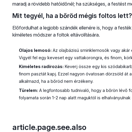
maradj a rövidebb hatóidőnél; ha szükséges, a festést me
Mit tegyél, ha a bőröd mégis foltos lett?
Előfordulhat a legjobb szándék ellenére is, hogy a fest
kíméletes módszer a foltok eltávolítására.
Olajos lemosó:
Az olajbázisú sminklemosók vagy akár eg
Vigyél fel egy keveset egy vattakorongra, és finom, körk
Kíméletes radírozás:
Keverj össze egy kis szódabikar
finom pasztát kapj. Ezzel nagyon óvatosan dörzsöld át a 
alkalmazd, ha a bőröd nem érzékeny.
Türelem:
A legfontosabb tudnivaló, hogy a bőrön lévő 
folyamata során 1-2 nap alatt maguktól is elhalványulnak
article.page.see.also