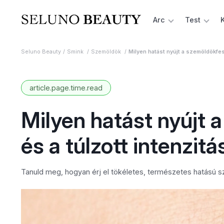
Arc
Test
Seluno Beauty
Smink
Szemöldök
Milyen hatást nyújt a szemöldökfest
article.page.time.read
Milyen hatást nyújt 
és a túlzott intenzitá
Tanuld meg, hogyan érj el tökéletes, természetes hatású sz