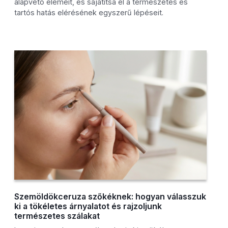
alapvető elemeit, és sajátítsa el a természetes és
tartós hatás elérésének egyszerű lépéseit.
Szemöldökceruza szőkéknek: hogyan válasszuk
ki a tökéletes árnyalatot és rajzoljunk
természetes szálakat