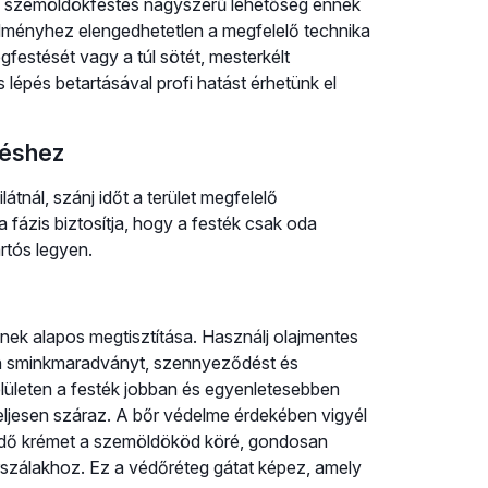
ni szemöldökfestés nagyszerű lehetőség ennek
edményhez elengedhetetlen a megfelelő technika
gfestését vagy a túl sötét, mesterkélt
épés betartásával profi hatást érhetünk el
téshez
átnál, szánj időt a terület megfelelő
a fázis biztosítja, hogy a festék csak oda
rtós legyen.
ek alapos megtisztítása. Használj olajmentes
den sminkmaradványt, szennyeződést és
felületen a festék jobban és egyenletesebben
 teljesen száraz. A bőr védelme érdekében vigyél
rvédő krémet a szemöldököd köré, gondosan
őrszálakhoz. Ez a védőréteg gátat képez, amely