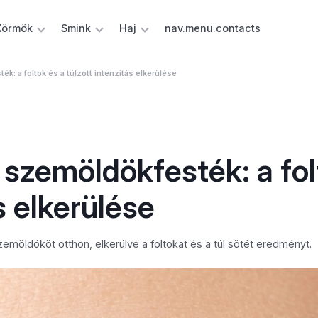
Körmök
Smink
Haj
nav.menu.contacts
ék: a foltok és a túlzott intenzitás elkerülése
a szemöldökfesték: a fo
s elkerülése
emöldököt otthon, elkerülve a foltokat és a túl sötét eredményt.