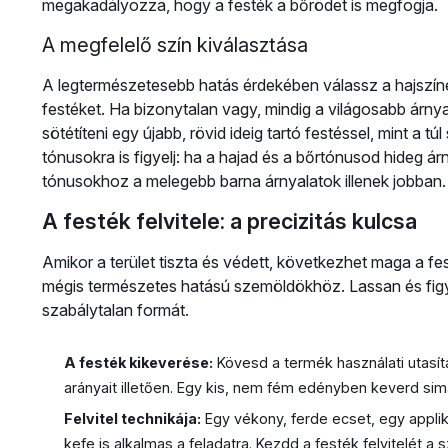
megakadályozza, hogy a festék a bőrödet is megfogja.
A megfelelő szín kiválasztása
A legtermészetesebb hatás érdekében válassz a hajszíned
festéket. Ha bizonytalan vagy, mindig a világosabb árnya
sötétíteni egy újabb, rövid ideig tartó festéssel, mint a t
tónusokra is figyelj: ha a hajad és a bőrtónusod hideg á
tónusokhoz a melegebb barna árnyalatok illenek jobban.
A festék felvitele: a precizitás kulcsa
Amikor a terület tiszta és védett, következhet maga a fest
mégis természetes hatású szemöldökhöz. Lassan és figy
szabálytalan formát.
A festék kikeverése:
Kövesd a termék használati utasítá
arányait illetően. Egy kis, nem fém edényben keverd 
Felvitel technikája:
Egy vékony, ferde ecset, egy appliká
kefe is alkalmas a feladatra. Kezdd a festék felvitelét a 