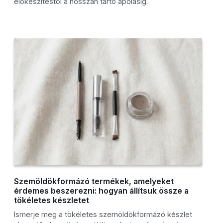
előkészítéstől a hosszan tartó ápolásig.
Szemöldökformázó termékek, amelyeket
érdemes beszerezni: hogyan állítsuk össze a
tökéletes készletet
Ismerje meg a tökéletes szemöldökformázó készlet