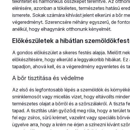
tekintetet és harmonikus összképet teremtve. Az ottho
elérésére, azonban a tökéletes, természetes hatású er
ismerete. Sokak számára kihívást jelent elkerüni a bőr me
végeredményt. Szerencsére néhány egyszerű, de fontos l
anélkül, hogy elhagynánk otthonunk kényelmét.
Előkészületek a hibátlan szemöldökfes
A gondos előkészület a sikeres festés alapja. Mielőtt nekil
előkészítésére, hogy elkerüld a leggyakoribb hibákat. Ez 
tapadjon, ahová kell, és a végeredmény egyenletes és ta
A bőr tisztítása és védelme
Az első és legfontosabb lépés a szemöldök és környékén
sminklemosót vagy micellás vizet, hogy eltávolíts min
természetes olajat a bőrről és a szőrszálakról. A tiszta 
tapad. A tisztítás után győződj meg róla, hogy a terület
fel egy zsíros, sűrű krémet, vazelint vagy speciális bő
ügyelve arra, hogy a krém ne érjen a színezni kívánt sz