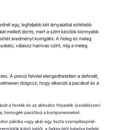
nél egy, legfeljebb két árnyalattal sötétebb
lat mellett dönts, mert a színt később könnyebb
úl sötét eredményt korrigálni. A hideg és meleg
rnyalatú, válassz hamvas színt, míg a meleg
és. A precíz felvitel elengedhetetlen a definiált,
elmesen dolgozz, hogy elkerüld a pacákat és a
sát a festék és az aktivátor folyadék (oxidálószer)
sima, homogén pasztává a komponenseket.
tor pálcika vagy akár egy tiszta szempillaspirál-
szemöldök külső ívétől, a farkincától haladva befelé.