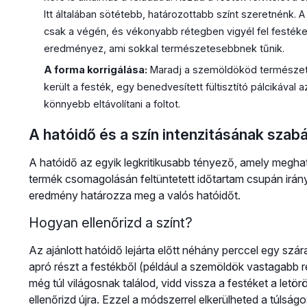
Itt általában sötétebb, határozottabb színt szeretnénk.
csak a végén, és vékonyabb rétegben vigyél fel festéket
eredményez, ami sokkal természetesebbnek tűnik.
A forma korrigálása:
Maradj a szemöldököd természetes 
került a festék, egy benedvesített fültisztító pálcikával 
könnyebb eltávolítani a foltot.
A hatóidő és a szín intenzitásának szab
A hatóidő az egyik legkritikusabb tényező, amely megha
termék csomagolásán feltüntetett időtartam csupán irány
eredmény határozza meg a valós hatóidőt.
Hogyan ellenőrizd a színt?
Az ajánlott hatóidő lejárta előtt néhány perccel egy szára
apró részt a festékből (például a szemöldök vastagabb ré
még túl világosnak találod, vidd vissza a festéket a letörö
ellenőrizd újra. Ezzel a módszerrel elkerülheted a túls