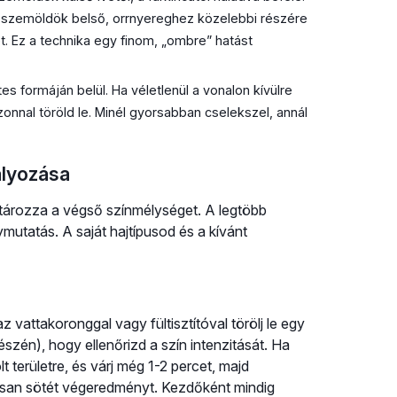
 A szemöldök belső, orrnyereghez közelebbi részére
. Ez a technika egy finom, „ombre” hatást
formáján belül. Ha véletlenül a vonalon kívülre
azonnal töröld le. Minél gyorsabban cselekszel, annál
ályozása
tározza a végső színmélységet. A legtöbb
mutatás. A saját hajtípusod és a kívánt
z vattakoronggal vagy fültisztítóval törölj le egy
szén), hogy ellenőrizd a szín intenzitását. Ha
lt területre, és várj még 1-2 percet, majd
ágosan sötét végeredményt. Kezdőként mindig