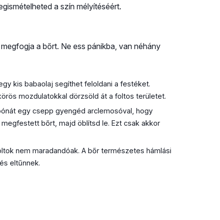
gismételheted a szín mélyítéséért.
ék megfogja a bőrt. Ne ess pánikba, van néhány
y kis babaolaj segíthet feloldani a festéket.
örös mozdulatokkal dörzsöld át a foltos területet.
bónát egy csepp gyengéd arclemosóval, hogy
megfestett bőrt, majd öblítsd le. Ezt csak akkor
foltok nem maradandóak. A bőr természetes hámlási
 és eltűnnek.