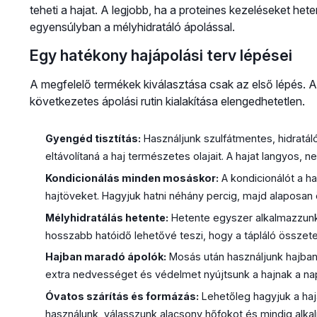
teheti a hajat. A legjobb, ha a proteines kezeléseket he
egyensúlyban a mélyhidratáló ápolással.
Egy hatékony hajápolási terv lépései
A megfelelő termékek kiválasztása csak az első lépés.
következetes ápolási rutin kialakítása elengedhetetlen.
Gyengéd tisztítás:
Használjunk szulfátmentes, hidratáló
eltávolítaná a haj természetes olajait. A hajat langyos, n
Kondicionálás minden mosáskor:
A kondicionálót a ha
hajtöveket. Hagyjuk hatni néhány percig, majd alaposan ö
Mélyhidratálás hetente:
Hetente egyszer alkalmazzunk
hosszabb hatóidő lehetővé teszi, hogy a tápláló össze
Hajban maradó ápolók:
Mosás után használjunk hajban
extra nedvességet és védelmet nyújtsunk a hajnak a na
Óvatos szárítás és formázás:
Lehetőleg hagyjuk a haj
használunk, válasszunk alacsony hőfokot és mindig alk