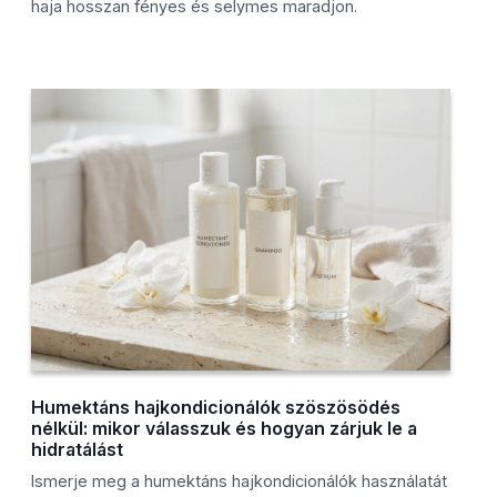
haja hosszan fényes és selymes maradjon.
Humektáns hajkondicionálók szöszösödés
nélkül: mikor válasszuk és hogyan zárjuk le a
hidratálást
Ismerje meg a humektáns hajkondicionálók használatát