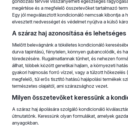
gondozási tervvel visszanyerheti egészséges ragyogását
megértése és a megfelelő összetevőket tartalmazó termé
Egy jól megválasztott kondicionáló nemcsak kibontja a ha
elvesztett nedvességet és védelmet nyújtva a külső kár
A száraz haj azonosítása és lehetséges 
Mielőtt belevágnánk a tökéletes kondicionáló keresésébe,
durva tapintású, fénytelen, könnyen gubancolódik, és h
töredezésére. Rugalmatlannak tűnhet, és nehezen formá
állhat, többek között genetikai hajlam, a környezeti hatá
gyakori hajmosás forró vízzel, vagy a túlzott hőkezelés 
megfelelő, túl erős tisztító hatású hajápolási termékek sz
természetes olajaitól, ami szárazsághoz vezet.
Milyen összetevőket keressünk a kondi
A száraz haj ápolására szolgáló kondicionáló kiválasztá
útmutatónk. Keressünk olyan formulákat, amelyek gazd
anyagokban.