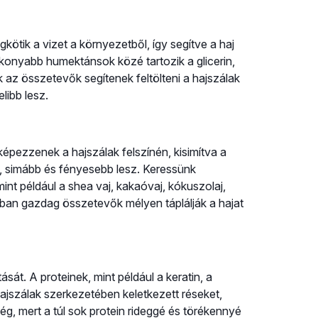
ik a vizet a környezetből, így segítve a haj
ékonyabb humektánsok közé tartozik a glicerin,
 az összetevők segítenek feltölteni a hajszálak
libb lesz.
épezzenek a hajszálak felszínén, kisimítva a
b, simább és fényesebb lesz. Keressünk
int például a shea vaj, kakaóvaj, kókuszolaj,
kban gazdag összetevők mélyen táplálják a hajat
tását. A proteinek, mint például a keratin, a
hajszálak szerkezetében keletkezett réseket,
g, mert a túl sok protein rideggé és törékennyé