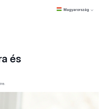
Magyarország
ra és
ére.