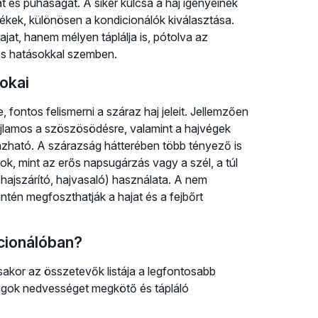
 és puhaságát. A siker kulcsa a haj igényeinek
kek, különösen a kondicionálók kiválasztása.
jat, hanem mélyen táplálja is, pótolva az
os hatásokkal szemben.
okai
 fontos felismerni a száraz haj jeleit. Jellemzően
ajlamos a szöszösödésre, valamint a hajvégek
zható. A szárazság hátterében több tényező is
sok, mint az erős napsugárzás vagy a szél, a túl
(hajszárító, hajvasaló) használata. A nem
intén megfoszthatják a hajat és a fejbőrt
cionálóban?
sakor az összetevők listája a legfontosabb
agok nedvességet megkötő és tápláló