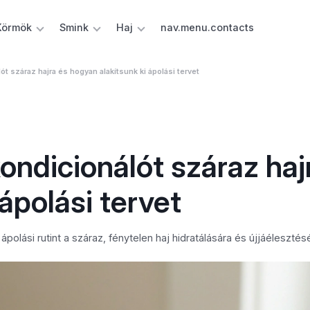
Körmök
Smink
Haj
nav.menu.contacts
t száraz hajra és hogyan alakítsunk ki ápolási tervet
ndicionálót száraz haj
ápolási tervet
polási rutint a száraz, fénytelen haj hidratálására és újjáélesztés