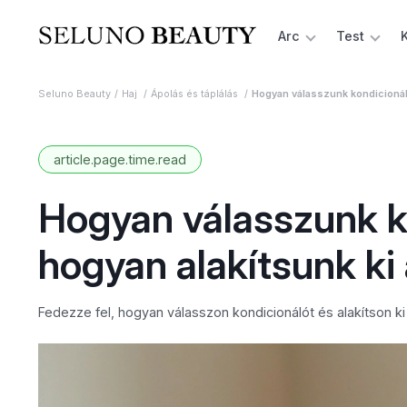
Arc
Test
Seluno Beauty
Haj
Ápolás és táplálás
Hogyan válasszunk kondicionáló
article.page.time.read
Hogyan válasszunk ko
hogyan alakítsunk ki 
Fedezze fel, hogyan válasszon kondicionálót és alakítson ki á