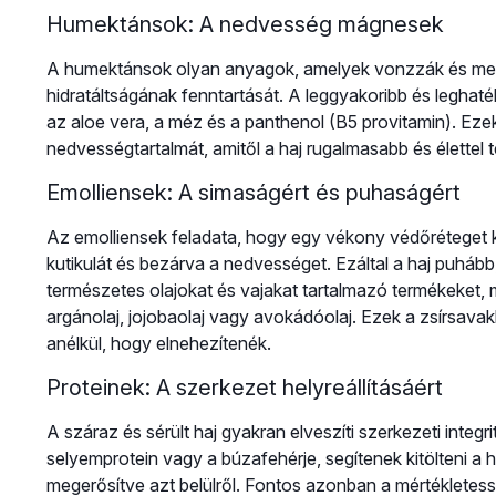
Humektánsok: A nedvesség mágnesek
A humektánsok olyan anyagok, amelyek vonzzák és megköt
hidratáltságának fenntartását. A leggyakoribb és leghat
az aloe vera, a méz és a panthenol (B5 provitamin). Ezek
nedvességtartalmát, amitől a haj rugalmasabb és élettel te
Emolliensek: A simaságért és puhaságért
Az emolliensek feladata, hogy egy vékony védőréteget k
kutikulát és bezárva a nedvességet. Ezáltal a haj puháb
természetes olajokat és vajakat tartalmazó termékeket, m
argánolaj, jojobaolaj vagy avokádóolaj. Ezek a zsírsava
anélkül, hogy elnehezítenék.
Proteinek: A szerkezet helyreállításáért
A száraz és sérült haj gyakran elveszíti szerkezeti integri
selyemprotein vagy a búzafehérje, segítenek kitölteni a 
megerősítve azt belülről. Fontos azonban a mértékletessé