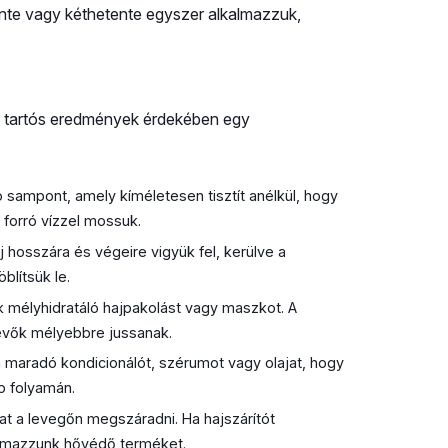
tente vagy kéthetente egyszer alkalmazzuk,
 A tartós eredmények érdekében egy
 sampont, amely kíméletesen tisztít anélkül, hogy
e forró vízzel mossuk.
j hosszára és végeire vigyük fel, kerülve a
blítsük le.
 mélyhidratáló hajpakolást vagy maszkot. A
tevők mélyebbre jussanak.
 maradó kondicionálót, szérumot vagy olajat, hogy
p folyamán.
at a levegőn megszáradni. Ha hajszárítót
almazzunk hővédő terméket.