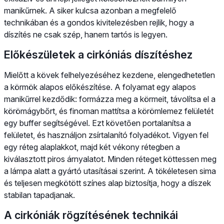
manikűrnek. A siker kulcsa azonban a megfelelő
technikában és a gondos kivitelezésben rejlik, hogy a
díszítés ne csak szép, hanem tartós is legyen.
Előkészületek a cirkóniás díszítéshez
Mielőtt a kövek felhelyezéséhez kezdene, elengedhetetlen
a körmök alapos előkészítése. A folyamat egy alapos
manikűrrel kezdődik: formázza meg a körmeit, távolítsa el a
körömágybőrt, és finoman mattítsa a körömlemez felületét
egy buffer segítségével. Ezt követően portalanítsa a
felületet, és használjon zsírtalanító folyadékot. Vigyen fel
egy réteg alaplakkot, majd két vékony rétegben a
kiválasztott piros árnyalatot. Minden réteget köttessen meg
a lámpa alatt a gyártó utasításai szerint. A tökéletesen sima
és teljesen megkötött színes alap biztosítja, hogy a díszek
stabilan tapadjanak.
A cirkóniák rögzítésének technikái