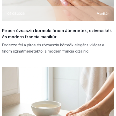
06.08.2026
Manikűr
Piros-rózsaszín körmök: finom átmenetek, szívecskék
és modern francia manikűr
Fedezze fel a piros és rózsaszín körmök elegáns világát a
finom színátmenetektől a modern francia dizájnig.