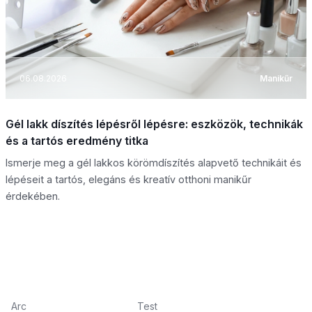
06.08.2026
Manikűr
Gél lakk díszítés lépésről lépésre: eszközök, technikák
és a tartós eredmény titka
Ismerje meg a gél lakkos körömdíszítés alapvető technikáit és
lépéseit a tartós, elegáns és kreatív otthoni manikűr
érdekében.
Arc
Test