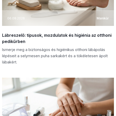
06.08.2026
Manikűr
Lábreszelő: típusok, mozdulatok és higiénia az otthoni
pedikűrben
Ismerje meg a biztonságos és higiénikus otthoni lábápolás
lépéseit a selymesen puha sarkakért és a tökéletesen ápolt
lábakért.