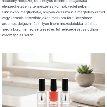
hatékony módszer, de a helyes technika elsajátítása
elengedhetetlen a természetes körmök védelmében.
Cikkünkből megtudhatja, hogyan válassza ki a megfelelő karbid
vagy kerámia csiszolófejeket, mekkora fordulatszámon
érdemes dolgozni, és milyen finom mozdulatokkal előzheti
meg a körömlemez sérülését és túlmelegedését az otthoni
körömápolás során.