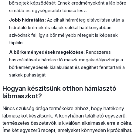
bőrsejtek képződését. Ennek eredményeként a láb bőre
simább és egységesebb tónusú lesz.
Jobb hidratálás:
Az elhalt hámréteg eltávolítása után a
hidratáló krémek és olajok sokkal hatékonyabban
szívódnak fel, így a bőr mélyebb rétegeit is képesek
táplálni.
A bőrkeményedések megelőzése:
Rendszeres
használatával a hámlasztó maszk megakadályozhatja a
bőrkeményedések kialakulását és segíthet fenntartani a
sarkak puhaságát.
Hogyan készítsünk otthon hámlasztó
lábmaszkot?
Nincs szükség drága termékekre ahhoz, hogy hatékony
lábmaszkot készítsünk. A konyhában található egyszerű,
természetes összetevők is kiválóan alkalmasak erre a célra.
Íme két egyszerű recept, amelyeket könnyedén kipróbálhat.