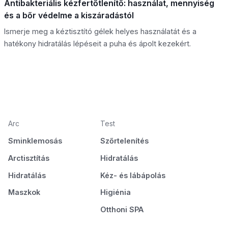
Antibakteriális kézfertőtlenítő: használat, mennyiség
és a bőr védelme a kiszáradástól
Ismerje meg a kéztisztító gélek helyes használatát és a
hatékony hidratálás lépéseit a puha és ápolt kezekért.
Arc
Test
Sminklemosás
Szőrtelenítés
Arctisztítás
Hidratálás
Hidratálás
Kéz- és lábápolás
Maszkok
Higiénia
Otthoni SPA