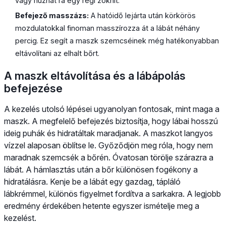
vagy húzhat rá egy régi zoknit.
Befejező masszázs:
A hatóidő lejárta után körkörös
mozdulatokkal finoman masszírozza át a lábát néhány
percig. Ez segít a maszk szemcséinek még hatékonyabban
eltávolítani az elhalt bőrt.
A maszk eltávolítása és a lábápolás
befejezése
A kezelés utolsó lépései ugyanolyan fontosak, mint maga a
maszk. A megfelelő befejezés biztosítja, hogy lábai hosszú
ideig puhák és hidratáltak maradjanak. A maszkot langyos
vízzel alaposan öblítse le. Győződjön meg róla, hogy nem
maradnak szemcsék a bőrén. Óvatosan törölje szárazra a
lábát. A hámlasztás után a bőr különösen fogékony a
hidratálásra. Kenje be a lábát egy gazdag, tápláló
lábkrémmel, különös figyelmet fordítva a sarkakra. A legjobb
eredmény érdekében hetente egyszer ismételje meg a
kezelést.