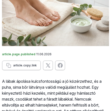
article.page.published
11.06.2026
article.copy.link
A lábak ápolása kulcsfontosságú a jó közérzethez, és a
puha, sima bőr látványa valódi megújulást hozhat. Egy
kényeztető házi kezelés, mint például egy hámlasztó
maszk, csodákat tehet a fáradt lábakkal. Nemcsak
eltávolítja az elhalt hámsejteket, hanem felfrissíti a bőrt,
puhává és ápolttá varázsolva azt. Az otthon elkészíthető,