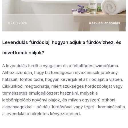
07.08.2026
Kéz- és lábápolás
Levendulás fürdőolaj: hogyan adjuk a fürdővízhez, és
mivel kombináljuk?
A levendulás fürdő a nyugalom és a feltöltődés szimbóluma.
Ahhoz azonban, hogy biztonságosan élvezhessük jótékony
hatásait, fontos tudni, hogyan keverjük el az illóolajat a vízben.
Cikkünkből megtudhatja, miért szükséges hordozóolajat vagy
természetes emulgeálószert használni, melyek a
legbőrápolóbb növényi olajok, és milyen egyszerű otthoni
alapanyagokkal – például fürdősóval vagy tejjel – kombinálhatja
a levendulát a tökéletes kényeztetésért.