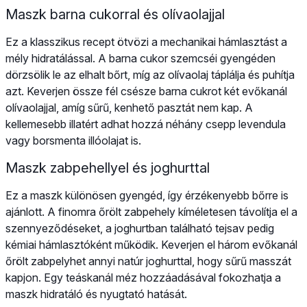
Maszk barna cukorral és olívaolajjal
Ez a klasszikus recept ötvözi a mechanikai hámlasztást a
mély hidratálással. A barna cukor szemcséi gyengéden
dörzsölik le az elhalt bőrt, míg az olívaolaj táplálja és puhítja
azt. Keverjen össze fél csésze barna cukrot két evőkanál
olívaolajjal, amíg sűrű, kenhető pasztát nem kap. A
kellemesebb illatért adhat hozzá néhány csepp levendula
vagy borsmenta illóolajat is.
Maszk zabpehellyel és joghurttal
Ez a maszk különösen gyengéd, így érzékenyebb bőrre is
ajánlott. A finomra őrölt zabpehely kíméletesen távolítja el a
szennyeződéseket, a joghurtban található tejsav pedig
kémiai hámlasztóként működik. Keverjen el három evőkanál
őrölt zabpelyhet annyi natúr joghurttal, hogy sűrű masszát
kapjon. Egy teáskanál méz hozzáadásával fokozhatja a
maszk hidratáló és nyugtató hatását.