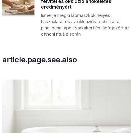
felvitel és okklúzió a tökéletes
eredményért
Ismerje meg a lábmaszkok helyes
használatát és az okklúziós technikát a
pihe-puha, ápolt sarkakért és lábfejekért az
otthoni rituálé során.
article.page.see.also