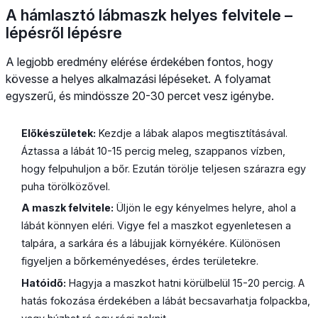
A hámlasztó lábmaszk helyes felvitele –
lépésről lépésre
A legjobb eredmény elérése érdekében fontos, hogy
kövesse a helyes alkalmazási lépéseket. A folyamat
egyszerű, és mindössze 20-30 percet vesz igénybe.
Előkészületek:
Kezdje a lábak alapos megtisztításával.
Áztassa a lábát 10-15 percig meleg, szappanos vízben,
hogy felpuhuljon a bőr. Ezután törölje teljesen szárazra egy
puha törölközővel.
A maszk felvitele:
Üljön le egy kényelmes helyre, ahol a
lábát könnyen eléri. Vigye fel a maszkot egyenletesen a
talpára, a sarkára és a lábujjak környékére. Különösen
figyeljen a bőrkeményedéses, érdes területekre.
Hatóidő:
Hagyja a maszkot hatni körülbelül 15-20 percig. A
hatás fokozása érdekében a lábát becsavarhatja folpackba,