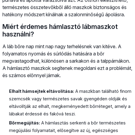
természetes összetevőkből álló maszkok biztonságos és
hatékony módszert kínálnak a szalonminőségű ápolásra.
Miért érdemes hámlasztó lábmaszkot
használni?
A láb bőre nap mint nap nagy terhelésnek van kitéve. A
folyamatos nyomás és súrlódás hatására a bőr
megvastagodhat, különösen a sarkakon és a talppárnákon.
A hámlasztó maszkok segítenek megoldani ezt a problémát,
és számos előnnyel járnak.
Elhalt hámsejtek eltávolítása:
A maszkban található finom
szemcsék vagy természetes savak gyengéden oldják és
eltávolítják az elhalt, megkeményedett bőrréteget, amely a
lábakat érdessé és fakóvá teszi.
Bőrmegújítás:
A hámlasztás serkenti a bőr természetes
megújulási folyamatait, elősegítve az új, egészséges