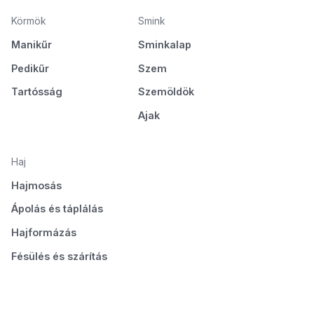
Körmök
Smink
Manikűr
Sminkalap
Pedikűr
Szem
Tartósság
Szemöldök
Ajak
Haj
Hajmosás
Ápolás és táplálás
Hajformázás
Fésülés és szárítás