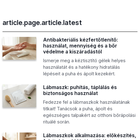
article.page.article.latest
Antibakteriális kézfertőtlenítő:
használat, mennyiség és a bőr
védelme a kiszáradástól
Ismerje meg a kéztisztító gélek helyes
használatát és a hatékony hidratálás
lépéseit a puha és ápolt kezekért.
Lábmaszk: puhítás, táplálás és
biztonságos használat
Fedezze fel a lábmaszkok használatának
titkait! Tanácsok a puha, ápolt és
egészséges talpakért az otthoni bőrápolási
rituálé során.
Lábmaszkok alkalmazása: előkészítés,