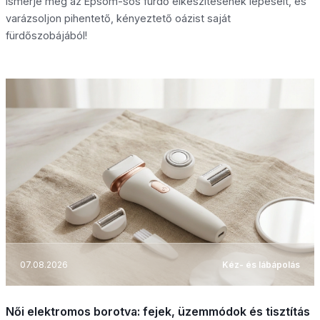
Ismerje meg az Epsom-sós fürdő elkészítésének lépéseit, és
varázsoljon pihentető, kényeztető oázist saját
fürdőszobájából!
07.08.2026
Kéz- és lábápolás
Női elektromos borotva: fejek, üzemmódok és tisztítás