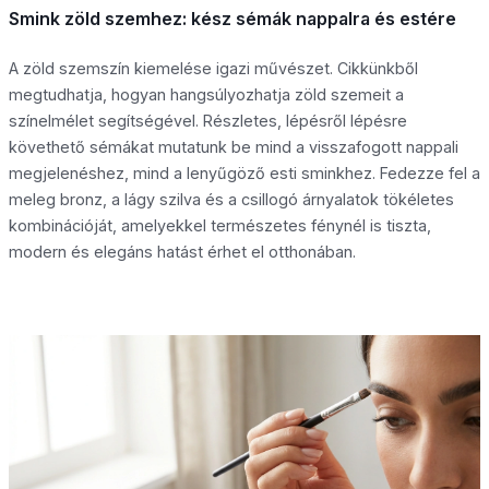
Smink zöld szemhez: kész sémák nappalra és estére
A zöld szemszín kiemelése igazi művészet. Cikkünkből
megtudhatja, hogyan hangsúlyozhatja zöld szemeit a
színelmélet segítségével. Részletes, lépésről lépésre
követhető sémákat mutatunk be mind a visszafogott nappali
megjelenéshez, mind a lenyűgöző esti sminkhez. Fedezze fel a
meleg bronz, a lágy szilva és a csillogó árnyalatok tökéletes
kombinációját, amelyekkel természetes fénynél is tiszta,
modern és elegáns hatást érhet el otthonában.