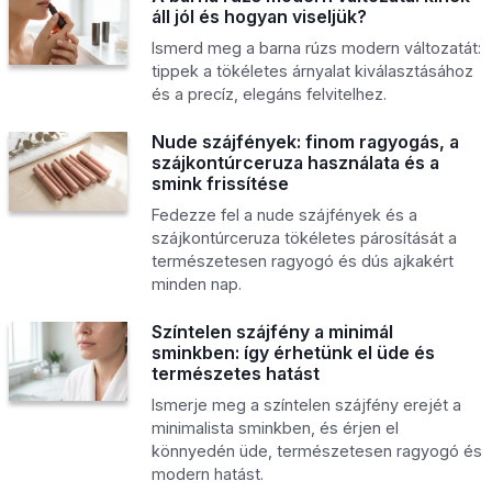
áll jól és hogyan viseljük?
Ismerd meg a barna rúzs modern változatát:
tippek a tökéletes árnyalat kiválasztásához
és a precíz, elegáns felvitelhez.
Nude szájfények: finom ragyogás, a
szájkontúrceruza használata és a
smink frissítése
Fedezze fel a nude szájfények és a
szájkontúrceruza tökéletes párosítását a
természetesen ragyogó és dús ajkakért
minden nap.
Színtelen szájfény a minimál
sminkben: így érhetünk el üde és
természetes hatást
Ismerje meg a színtelen szájfény erejét a
minimalista sminkben, és érjen el
könnyedén üde, természetesen ragyogó és
modern hatást.