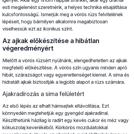
esti megjelenést szeretnénk, a helyes technika elsajátítása
kulcsfontosságú. Ismerjük meg a vörös rúzs felvitelének
lépéseit, hogy bármilyen alkalomra magabiztosan
viselhessük ezt az ikonikus színt.
Az ajkak előkészítése a hibátlan
végeredményért
Mielőtt a vörös rúzsért nyúlnánk, elengedhetetlen az ajkak
megfelelő előkészítése. A vörös szín ugyanis minden apró
hibát, szárazságot vagy egyenetlenséget kiemel. A sima és
hidratált ajkak biztosítják a legjobb alapot a rúzs számára.
Ajakradírozás a sima felületért
Az első lépés az elhalt hámsejtek eltávolítása. Ezt
könnyedén megtehetjük egy gyengéd ajakradírral.
Készíthetünk házilag is radírt egy kevés cukor és méz vagy
kókuszolaj keverékéből. Körkörös mozdulatokkal