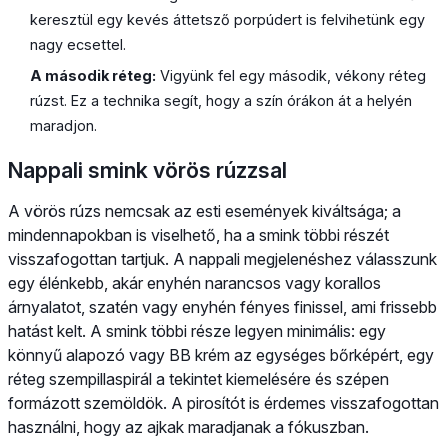
keresztül egy kevés áttetsző porpúdert is felvihetünk egy
nagy ecsettel.
A második réteg:
Vigyünk fel egy második, vékony réteg
rúzst. Ez a technika segít, hogy a szín órákon át a helyén
maradjon.
Nappali smink vörös rúzzsal
A vörös rúzs nemcsak az esti események kiváltsága; a
mindennapokban is viselhető, ha a smink többi részét
visszafogottan tartjuk. A nappali megjelenéshez válasszunk
egy élénkebb, akár enyhén narancsos vagy korallos
árnyalatot, szatén vagy enyhén fényes finissel, ami frissebb
hatást kelt. A smink többi része legyen minimális: egy
könnyű alapozó vagy BB krém az egységes bőrképért, egy
réteg szempillaspirál a tekintet kiemelésére és szépen
formázott szemöldök. A pirosítót is érdemes visszafogottan
használni, hogy az ajkak maradjanak a fókuszban.