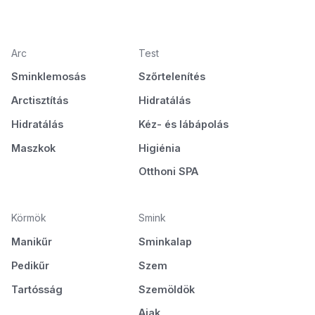
Arc
Test
Sminklemosás
Szőrtelenítés
Arctisztítás
Hidratálás
Hidratálás
Kéz- és lábápolás
Maszkok
Higiénia
Otthoni SPA
Körmök
Smink
Manikűr
Sminkalap
Pedikűr
Szem
Tartósság
Szemöldök
Ajak