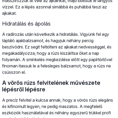
masszírozzuk át vele az ajkainkat, majd öblítsük le langyos
vízzel. Ez a lépés azonnal simábbá és puhábbá teszi az
ajkakat.
Hidratálás és ápolás
A radírozás után következik a hidratálás. Vigyünk fel egy
tápláló ajakbalzsamot, és hagyjuk néhány percig
beszívódni. Ez segít feltölteni az ajkakat nedvességgel, és
megakadályozza, hogy a rúzs kiszárítsa őket a nap
folyamán. A sminkelés megkezdése előtt egy papírtörlővel
finoman itassuk le a felesleges balzsamot, hogy a rúzs ne
csússzon el.
A vörös rúzs felvitelének művészete
lépésről lépésre
A precíz felvitel a kulcsa annak, hogy a vörös rúzs elegáns
és kifinomult legyen, ne pedig maszatos. A megfelelő
eszközök használatával és néhány egyszerű trükkel profi