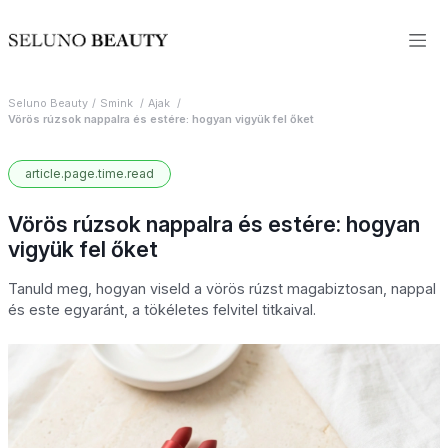
Seluno Beauty
Smink
Ajak
Vörös rúzsok nappalra és estére: hogyan vigyük fel őket
article.page.time.read
Vörös rúzsok nappalra és estére: hogyan
vigyük fel őket
Tanuld meg, hogyan viseld a vörös rúzst magabiztosan, nappal
és este egyaránt, a tökéletes felvitel titkaival.