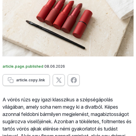
article.page.published
08.06.2026
article.copy.link
A vörös rúzs egy igazi klasszikus a szépségápolás
világában, amely soha nem megy ki a divatból. Képes
azonnal feldobni bármilyen megjelenést, magabiztosságot
sugározva viselőjének. Azonban a tökéletes, foltmentes és
tartós vörös ajkak elérése némi gyakorlatot és tudást
igényel. Akár egy finom nappali sminket, akár egy drámai