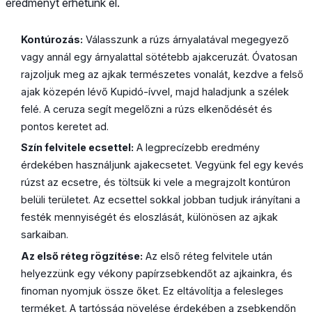
eredményt érhetünk el.
Kontúrozás:
Válasszunk a rúzs árnyalatával megegyező
vagy annál egy árnyalattal sötétebb ajakceruzát. Óvatosan
rajzoljuk meg az ajkak természetes vonalát, kezdve a felső
ajak közepén lévő Kupidó-ívvel, majd haladjunk a szélek
felé. A ceruza segít megelőzni a rúzs elkenődését és
pontos keretet ad.
Szín felvitele ecsettel:
A legprecízebb eredmény
érdekében használjunk ajakecsetet. Vegyünk fel egy kevés
rúzst az ecsetre, és töltsük ki vele a megrajzolt kontúron
belüli területet. Az ecsettel sokkal jobban tudjuk irányítani a
festék mennyiségét és eloszlását, különösen az ajkak
sarkaiban.
Az első réteg rögzítése:
Az első réteg felvitele után
helyezzünk egy vékony papírzsebkendőt az ajkainkra, és
finoman nyomjuk össze őket. Ez eltávolítja a felesleges
terméket. A tartósság növelése érdekében a zsebkendőn