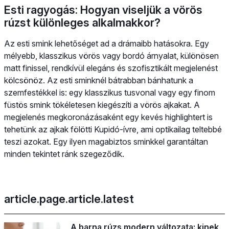
Esti ragyogás: Hogyan viseljük a vörös
rúzst különleges alkalmakkor?
Az esti smink lehetőséget ad a drámaibb hatásokra. Egy
mélyebb, klasszikus vörös vagy bordó árnyalat, különösen
matt finissel, rendkívül elegáns és szofisztikált megjelenést
kölcsönöz. Az esti sminknél bátrabban bánhatunk a
szemfestékkel is: egy klasszikus tusvonal vagy egy finom
füstös smink tökéletesen kiegészíti a vörös ajkakat. A
megjelenés megkoronázásaként egy kevés highlightert is
tehetünk az ajkak fölötti Kupidó-ívre, ami optikailag teltebbé
teszi azokat. Egy ilyen magabiztos sminkkel garantáltan
minden tekintet ránk szegeződik.
article.page.article.latest
A barna rúzs modern változata: kinek