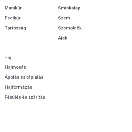
Manikűr
Sminkalap
Pedikűr
Szem
Tartósság
Szemöldök
Ajak
Haj
Hajmosás
Ápolás és táplálás
Hajformázás
Fésülés és szárítás