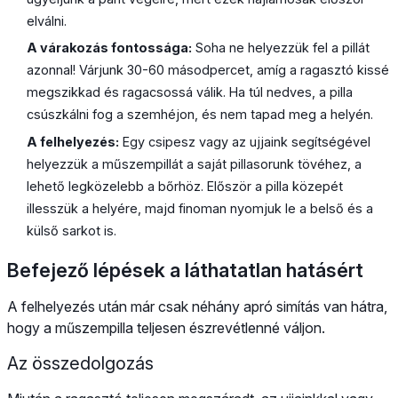
elválni.
A várakozás fontossága:
Soha ne helyezzük fel a pillát
azonnal! Várjunk 30-60 másodpercet, amíg a ragasztó kissé
megszikkad és ragacsossá válik. Ha túl nedves, a pilla
csúszkálni fog a szemhéjon, és nem tapad meg a helyén.
A felhelyezés:
Egy csipesz vagy az ujjaink segítségével
helyezzük a műszempillát a saját pillasorunk tövéhez, a
lehető legközelebb a bőrhöz. Először a pilla közepét
illesszük a helyére, majd finoman nyomjuk le a belső és a
külső sarkot is.
Befejező lépések a láthatatlan hatásért
A felhelyezés után már csak néhány apró simítás van hátra,
hogy a műszempilla teljesen észrevétlenné váljon.
Az összedolgozás