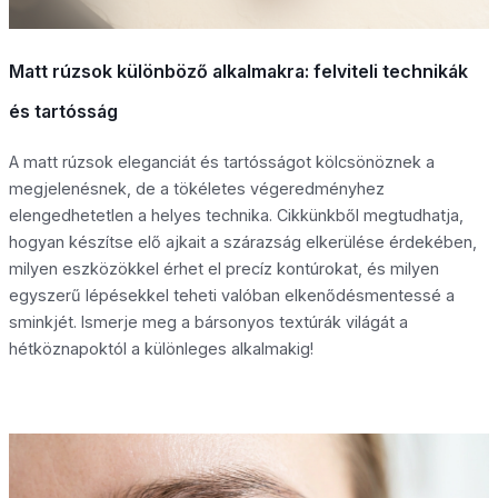
Matt rúzsok különböző alkalmakra: felviteli technikák
és tartósság
A matt rúzsok eleganciát és tartósságot kölcsönöznek a
megjelenésnek, de a tökéletes végeredményhez
elengedhetetlen a helyes technika. Cikkünkből megtudhatja,
hogyan készítse elő ajkait a szárazság elkerülése érdekében,
milyen eszközökkel érhet el precíz kontúrokat, és milyen
egyszerű lépésekkel teheti valóban elkenődésmentessé a
sminkjét. Ismerje meg a bársonyos textúrák világát a
hétköznapoktól a különleges alkalmakig!