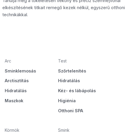
Tanulja meg a tökéletesen vékony és precíz szemhéjvonal
elkészítésének titkait remegő kezek nélkül, egyszerű otthoni
technikákkal.
Arc
Test
Sminklemosás
Szőrtelenítés
Arctisztítás
Hidratálás
Hidratálás
Kéz- és lábápolás
Maszkok
Higiénia
Otthoni SPA
Körmök
Smink