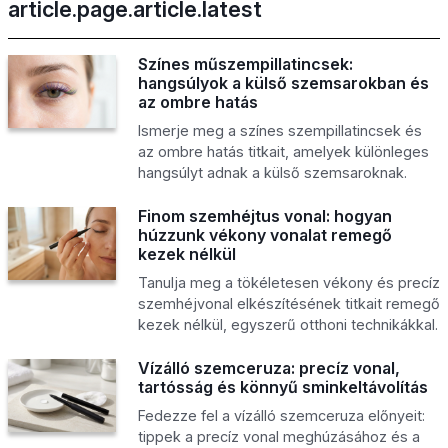
article.page.article.latest
Színes műszempillatincsek:
hangsúlyok a külső szemsarokban és
az ombre hatás
Ismerje meg a színes szempillatincsek és
az ombre hatás titkait, amelyek különleges
hangsúlyt adnak a külső szemsaroknak.
Finom szemhéjtus vonal: hogyan
húzzunk vékony vonalat remegő
kezek nélkül
Tanulja meg a tökéletesen vékony és precíz
szemhéjvonal elkészítésének titkait remegő
kezek nélkül, egyszerű otthoni technikákkal.
Vízálló szemceruza: precíz vonal,
tartósság és könnyű sminkeltávolítás
Fedezze fel a vízálló szemceruza előnyeit:
tippek a precíz vonal meghúzásához és a