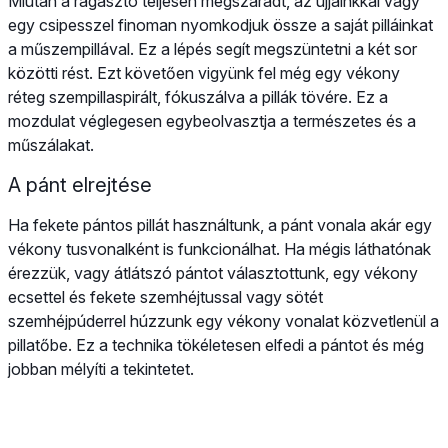
Miután a ragasztó teljesen megszáradt, az ujjainkkal vagy
egy csipesszel finoman nyomkodjuk össze a saját pilláinkat
a műszempillával. Ez a lépés segít megszüntetni a két sor
közötti rést. Ezt követően vigyünk fel még egy vékony
réteg szempillaspirált, fókuszálva a pillák tövére. Ez a
mozdulat véglegesen egybeolvasztja a természetes és a
műszálakat.
A pánt elrejtése
Ha fekete pántos pillát használtunk, a pánt vonala akár egy
vékony tusvonalként is funkcionálhat. Ha mégis láthatónak
érezzük, vagy átlátszó pántot választottunk, egy vékony
ecsettel és fekete szemhéjtussal vagy sötét
szemhéjpúderrel húzzunk egy vékony vonalat közvetlenül a
pillatőbe. Ez a technika tökéletesen elfedi a pántot és még
jobban mélyíti a tekintetet.