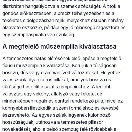
diszkréten hangsúlyozva a szemek szépségét. A titok a
gondos előkészítésben, a precíz felhelyezésben és a
tökéletes eldolgozásban rejlik, melyekhez csupán néhány
alapvető eszközre, például egy jó minőségű ragasztóra és
egy szempillaspirálra van szükség.
A megfelelő műszempilla kiválasztása
A természetes hatás elérésének első lépése a megfelelő
típusú műszempilla kiválasztása. Kerüljük a túlságosan
hosszú, dús vagy drámaian ívelt változatokat. Helyettük
válasszunk olyan soros pillákat, amelyek hossza és
sűrűsége hasonlít a saját szempilláinkhoz. A legjobb
választás egy vékony, átlátszó vagy fekete, de
mindenképpen rugalmas pánttal rendelkező pilla, mivel ez
könnyebben illeszkedik a szem formájához és kevésbé
észrevehető. Az egyes szálak legyenek különböző
hosszúságúak, utánozva a természetes pillasor
növekedését, ahol a belső szemzug felé rövidebbek a