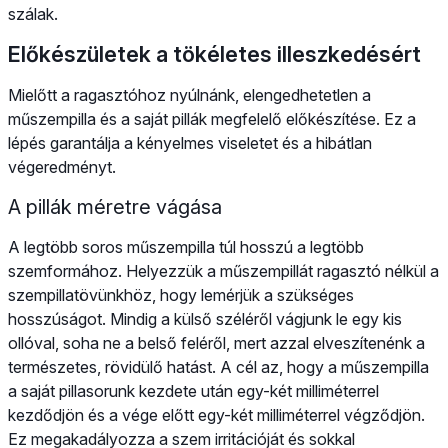
szálak.
Előkészületek a tökéletes illeszkedésért
Mielőtt a ragasztóhoz nyúlnánk, elengedhetetlen a
műszempilla és a saját pillák megfelelő előkészítése. Ez a
lépés garantálja a kényelmes viseletet és a hibátlan
végeredményt.
A pillák méretre vágása
A legtöbb soros műszempilla túl hosszú a legtöbb
szemformához. Helyezzük a műszempillát ragasztó nélkül a
szempillatövünkhöz, hogy lemérjük a szükséges
hosszúságot. Mindig a külső széléről vágjunk le egy kis
ollóval, soha ne a belső feléről, mert azzal elveszítenénk a
természetes, rövidülő hatást. A cél az, hogy a műszempilla
a saját pillasorunk kezdete után egy-két milliméterrel
kezdődjön és a vége előtt egy-két milliméterrel végződjön.
Ez megakadályozza a szem irritációját és sokkal