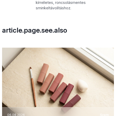
kíméletes, roncsolásmentes
sminkeltávolításhoz.
article.page.see.also
06.08.2026
Szem