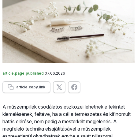
article.page.published
07.06.2026
article.copy.link
A műszempillák csodálatos eszközei lehetnek a tekintet
kiemelésének, feltéve, ha a cél a természetes és kifinomult
hatás elérése, nem pedig a mesterkélt megjelenés. A
megfelelő technika elsajátításával a műszempillák
észrevétlenül olvadhatnak egybe a saját pillasorral,