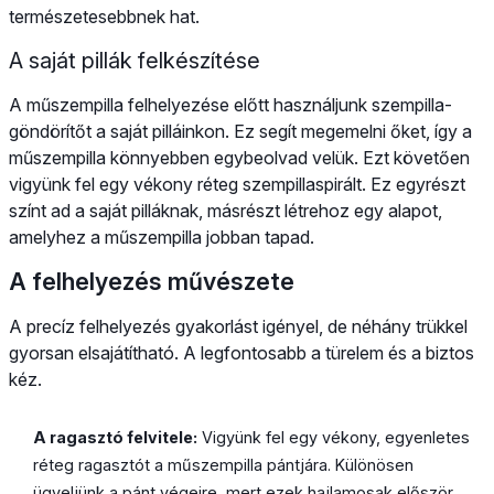
természetesebbnek hat.
A saját pillák felkészítése
A műszempilla felhelyezése előtt használjunk szempilla-
göndörítőt a saját pilláinkon. Ez segít megemelni őket, így a
műszempilla könnyebben egybeolvad velük. Ezt követően
vigyünk fel egy vékony réteg szempillaspirált. Ez egyrészt
színt ad a saját pilláknak, másrészt létrehoz egy alapot,
amelyhez a műszempilla jobban tapad.
A felhelyezés művészete
A precíz felhelyezés gyakorlást igényel, de néhány trükkel
gyorsan elsajátítható. A legfontosabb a türelem és a biztos
kéz.
A ragasztó felvitele:
Vigyünk fel egy vékony, egyenletes
réteg ragasztót a műszempilla pántjára. Különösen
ügyeljünk a pánt végeire, mert ezek hajlamosak először