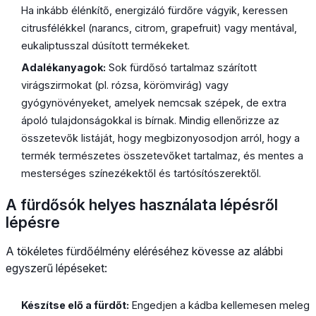
Ha inkább élénkítő, energizáló fürdőre vágyik, keressen
citrusfélékkel (narancs, citrom, grapefruit) vagy mentával,
eukaliptusszal dúsított termékeket.
Adalékanyagok:
Sok fürdősó tartalmaz szárított
virágszirmokat (pl. rózsa, körömvirág) vagy
gyógynövényeket, amelyek nemcsak szépek, de extra
ápoló tulajdonságokkal is bírnak. Mindig ellenőrizze az
összetevők listáját, hogy megbizonyosodjon arról, hogy a
termék természetes összetevőket tartalmaz, és mentes a
mesterséges színezékektől és tartósítószerektől.
A fürdősók helyes használata lépésről
lépésre
A tökéletes fürdőélmény eléréséhez kövesse az alábbi
egyszerű lépéseket:
Készítse elő a fürdőt:
Engedjen a kádba kellemesen meleg