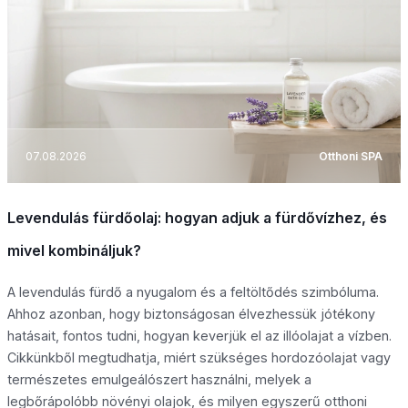
07.08.2026
Otthoni SPA
Levendulás fürdőolaj: hogyan adjuk a fürdővízhez, és
mivel kombináljuk?
A levendulás fürdő a nyugalom és a feltöltődés szimbóluma.
Ahhoz azonban, hogy biztonságosan élvezhessük jótékony
hatásait, fontos tudni, hogyan keverjük el az illóolajat a vízben.
Cikkünkből megtudhatja, miért szükséges hordozóolajat vagy
természetes emulgeálószert használni, melyek a
legbőrápolóbb növényi olajok, és milyen egyszerű otthoni