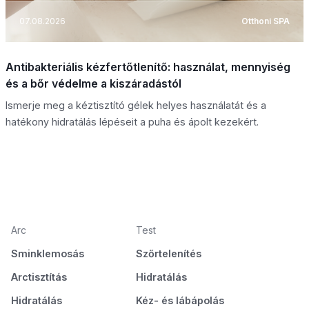
07.08.2026
Otthoni SPA
Antibakteriális kézfertőtlenítő: használat, mennyiség
és a bőr védelme a kiszáradástól
Ismerje meg a kéztisztító gélek helyes használatát és a
hatékony hidratálás lépéseit a puha és ápolt kezekért.
Arc
Test
Sminklemosás
Szőrtelenítés
Arctisztítás
Hidratálás
Hidratálás
Kéz- és lábápolás