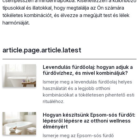
csempésszen a mindennapokba. Kísérletezzen a különböző
típusokkal és illatokkal, hogy megtalálja az Ön számára
tökéletes kombinációt, és élvezze a megújult test és lélek
harmóniáját.
article.page.article.latest
Levendulás fürdőolaj: hogyan adjuk a
fürdővízhez, és mivel kombináljuk?
Ismerje meg a levendulás fürdőolaj helyes
használatát és a legjobb otthoni
kombinációkat a tökéletesen pihentető esti
rituáléhoz.
Hogyan készítsünk Epsom-sós fürdőt:
lépésről lépésre az otthoni wellness
élményért
Ismerje meg az Epsom-sós fürdő