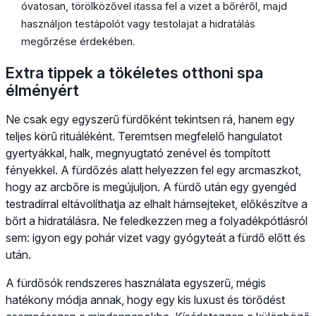
óvatosan, törölközővel itassa fel a vizet a bőréről, majd
használjon testápolót vagy testolajat a hidratálás
megőrzése érdekében.
Extra tippek a tökéletes otthoni spa
élményért
Ne csak egy egyszerű fürdőként tekintsen rá, hanem egy
teljes körű rituáléként. Teremtsen megfelelő hangulatot
gyertyákkal, halk, megnyugtató zenével és tompított
fényekkel. A fürdőzés alatt helyezzen fel egy arcmaszkot,
hogy az arcbőre is megújuljon. A fürdő után egy gyengéd
testradírral eltávolíthatja az elhalt hámsejteket, előkészítve a
bőrt a hidratálásra. Ne feledkezzen meg a folyadékpótlásról
sem: igyon egy pohár vizet vagy gyógyteát a fürdő előtt és
után.
A fürdősók rendszeres használata egyszerű, mégis
hatékony módja annak, hogy egy kis luxust és törődést