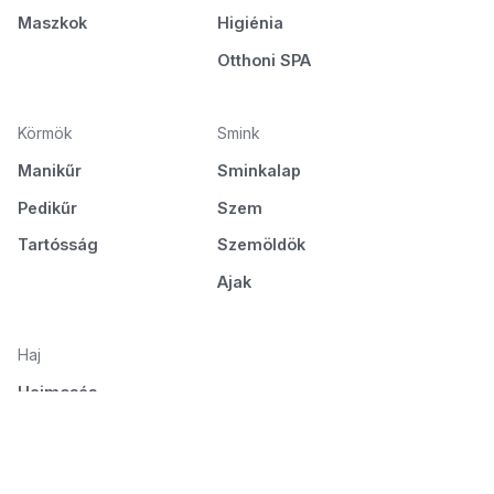
Maszkok
Higiénia
Otthoni SPA
Körmök
Smink
Manikűr
Sminkalap
Pedikűr
Szem
Tartósság
Szemöldök
Ajak
Haj
Hajmosás
Ápolás és táplálás
Hajformázás