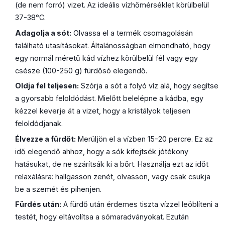
(de nem forró) vizet. Az ideális vízhőmérséklet körülbelül
37-38°C.
Adagolja a sót:
Olvassa el a termék csomagolásán
található utasításokat. Általánosságban elmondható, hogy
egy normál méretű kád vízhez körülbelül fél vagy egy
csésze (100-250 g) fürdősó elegendő.
Oldja fel teljesen:
Szórja a sót a folyó víz alá, hogy segítse
a gyorsabb feloldódást. Mielőtt belelépne a kádba, egy
kézzel keverje át a vizet, hogy a kristályok teljesen
feloldódjanak.
Élvezze a fürdőt:
Merüljön el a vízben 15-20 percre. Ez az
idő elegendő ahhoz, hogy a sók kifejtsék jótékony
hatásukat, de ne szárítsák ki a bőrt. Használja ezt az időt
relaxálásra: hallgasson zenét, olvasson, vagy csak csukja
be a szemét és pihenjen.
Fürdés után:
A fürdő után érdemes tiszta vízzel leöblíteni a
testét, hogy eltávolítsa a sómaradványokat. Ezután