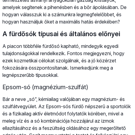
amelyek segítenek a pihenésben és a bőr ápolásában. De
hogyan válasszuk ki a számunkra legmegfelelőbbet, és
hogyan használjuk őket a maximális hatás érdekében?
A fürdősók típusai és általános előnyei
A piacon többféle fürdősó kapható, mindegyik egyedi
tulajdonságokkal rendelkezik. Fontos megjegyezni, hogy
ezek kozmetikai célokat szolgálnak, és a jó közérzet
fokozására összpontosítanak. Ismerkedjünk meg a
legnépszerűbb típusokkal.
Epsom-só (magnézium-szulfát)
Bár a neve „só”, kémiailag valójában egy magnézium- és
szulfátvegyület. Az Epsom-sós fürdő népszerű a sportolók
és a fizikailag aktív életmódot folytatók körében, mivel a
meleg víz és a só kombinációja hozzájárul az izmok
ellazításához és a feszültség oldásához egy megerőltető