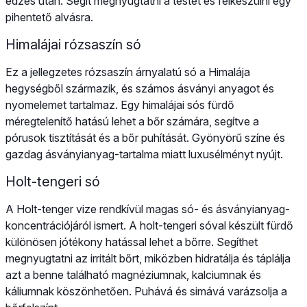
edzés után. Segít megnyugtatni a testet és felkészülni egy
pihentető alvásra.
Himalájai rózsaszín só
Ez a jellegzetes rózsaszín árnyalatú só a Himalája
hegységből származik, és számos ásványi anyagot és
nyomelemet tartalmaz. Egy himalájai sós fürdő
méregtelenítő hatású lehet a bőr számára, segítve a
pórusok tisztítását és a bőr puhítását. Gyönyörű színe és
gazdag ásványianyag-tartalma miatt luxusélményt nyújt.
Holt-tengeri só
A Holt-tenger vize rendkívül magas só- és ásványianyag-
koncentrációjáról ismert. A holt-tengeri sóval készült fürdő
különösen jótékony hatással lehet a bőrre. Segíthet
megnyugtatni az irritált bőrt, miközben hidratálja és táplálja
azt a benne található magnéziumnak, kalciumnak és
káliumnak köszönhetően. Puhává és simává varázsolja a