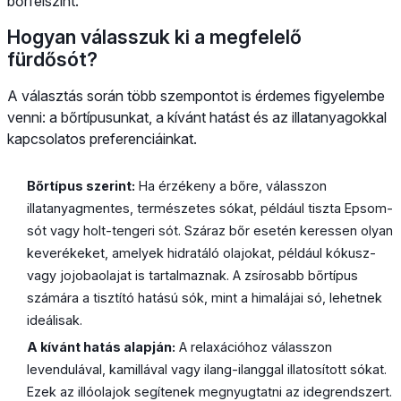
bőrfelszínt.
Hogyan válasszuk ki a megfelelő
fürdősót?
A választás során több szempontot is érdemes figyelembe
venni: a bőrtípusunkat, a kívánt hatást és az illatanyagokkal
kapcsolatos preferenciáinkat.
Bőrtípus szerint:
Ha érzékeny a bőre, válasszon
illatanyagmentes, természetes sókat, például tiszta Epsom-
sót vagy holt-tengeri sót. Száraz bőr esetén keressen olyan
keverékeket, amelyek hidratáló olajokat, például kókusz-
vagy jojobaolajat is tartalmaznak. A zsírosabb bőrtípus
számára a tisztító hatású sók, mint a himalájai só, lehetnek
ideálisak.
A kívánt hatás alapján:
A relaxációhoz válasszon
levendulával, kamillával vagy ilang-ilanggal illatosított sókat.
Ezek az illóolajok segítenek megnyugtatni az idegrendszert.