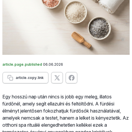
article.page.published
06.06.2026
article.copy.link
Egy hosszú nap után nincs is jobb egy meleg, illatos
fürdőnél, amely segít ellazulni és feltöltődni. A fürdési
élményt jelentősen fokozhatjuk fürdősók használatával,
amelyek nemcsak a testet, hanem a lelket is kényeztetik. Az
otthoni spa rituálé elengedhetetlen kellékei ezek a
természetes ásványi anyagokban gazdag kristályok,