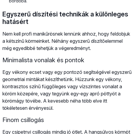
bordóba.
Egyszerű díszítési technikák a különleges
hatásért
Nem kell profi manikűrösnek lennünk ahhoz, hogy feldobjuk
a kétszínű körmeinket. Néhány egyszerű díszítőelemmel
még egyedibbé tehetjük a végeredményt.
Minimalista vonalak és pontok
Egy vékony ecset vagy egy pontozó segítségével egyszerű
geometriai mintákat készíthetünk. Húzzunk egy vékony,
kontrasztos színű függőleges vagy vízszintes vonalat a
köröm közepére, vagy tegyünk egy-egy apró pöttyöt a
körömágy tövébe. A kevesebb néha több elve itt
tökéletesen érvényesül.
Finom csillogás
Egy csipetnyi csillogás mindig jó ötlet. A hangsúlyos körmöt