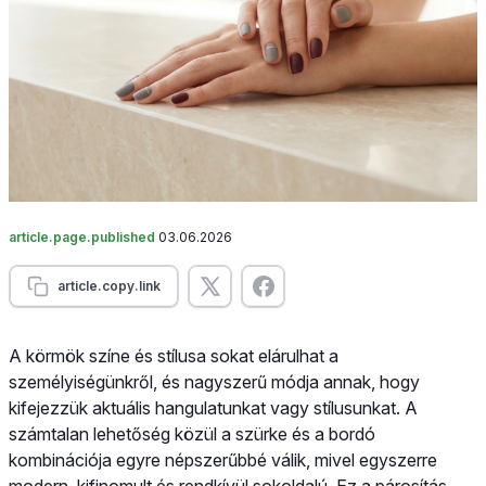
article.page.published
03.06.2026
article.copy.link
A körmök színe és stílusa sokat elárulhat a
személyiségünkről, és nagyszerű módja annak, hogy
kifejezzük aktuális hangulatunkat vagy stílusunkat. A
számtalan lehetőség közül a szürke és a bordó
kombinációja egyre népszerűbbé válik, mivel egyszerre
modern, kifinomult és rendkívül sokoldalú. Ez a párosítás