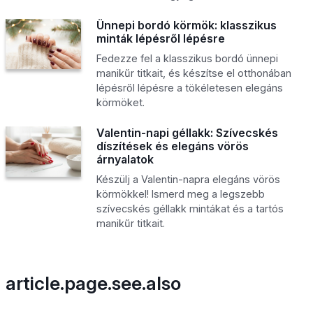
Ünnepi bordó körmök: klasszikus
minták lépésről lépésre
Fedezze fel a klasszikus bordó ünnepi
manikűr titkait, és készítse el otthonában
lépésről lépésre a tökéletesen elegáns
körmöket.
Valentin-napi géllakk: Szívecskés
díszítések és elegáns vörös
árnyalatok
Készülj a Valentin-napra elegáns vörös
körmökkel! Ismerd meg a legszebb
szívecskés géllakk mintákat és a tartós
manikűr titkait.
article.page.see.also