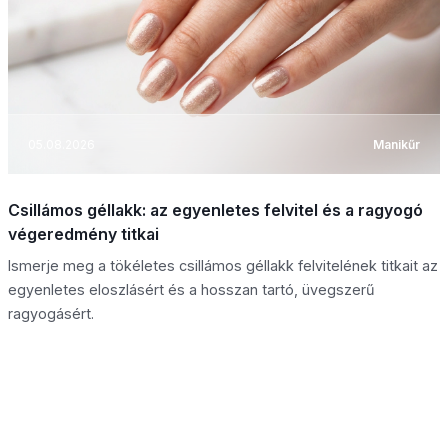
05.08.2026
Manikűr
Csillámos géllakk: az egyenletes felvitel és a ragyogó
végeredmény titkai
Ismerje meg a tökéletes csillámos géllakk felvitelének titkait az
egyenletes eloszlásért és a hosszan tartó, üvegszerű
ragyogásért.