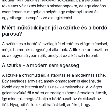
tökéletes választás lehet a mindennapokra, de egy elegáns
eseményen is megállja a helyét, egy csipetnyi luxust és
egyediséget csempészve a megjelenésbe.
Miért működik ilyen jól a szürke és a bordó
párosa?
A szürke és a bordó látszólag két ellentétes világot képvisel,
mégis harmonikus egységet alkotnak. A titok a kontrasztban
és az egyensúlyban rejlik, amelyet ez a két szín teremt.
A szürke – a modern semlegesség
A szürke a kifinomultság, a stabilitás és a modernitás színe.
Egy semleges árnyalat, amely önmagában is elegáns, de
kiváló alapot biztosít más színek kiemeléséhez. A világos
galambszürkétől a sötét antracitig számos árnyalata létezik,
így mindenki megtalálhatja a bőrtónusához és stílusához
illőt. Nyugodt és letisztult hatást kelt, anélkül, hogy