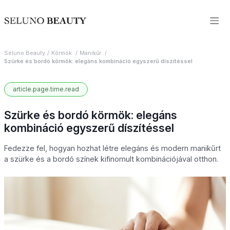
Seluno Beauty
Körmök
Manikűr
Szürke és bordó körmök: elegáns kombináció egyszerű díszítéssel
article.page.time.read
Szürke és bordó körmök: elegáns
kombináció egyszerű díszítéssel
Fedezze fel, hogyan hozhat létre elegáns és modern manikűrt
a szürke és a bordó színek kifinomult kombinációjával otthon.