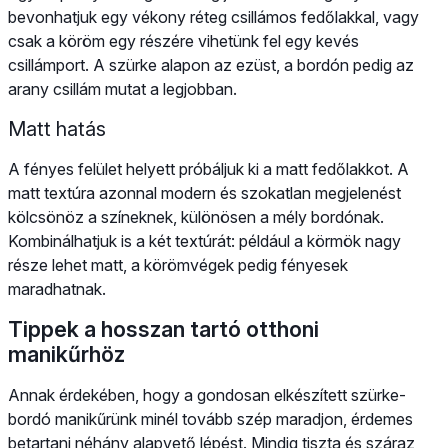
bevonhatjuk egy vékony réteg csillámos fedőlakkal, vagy
csak a köröm egy részére vihetünk fel egy kevés
csillámport. A szürke alapon az ezüst, a bordón pedig az
arany csillám mutat a legjobban.
Matt hatás
A fényes felület helyett próbáljuk ki a matt fedőlakkot. A
matt textúra azonnal modern és szokatlan megjelenést
kölcsönöz a színeknek, különösen a mély bordónak.
Kombinálhatjuk is a két textúrát: például a körmök nagy
része lehet matt, a körömvégek pedig fényesek
maradhatnak.
Tippek a hosszan tartó otthoni
manikűrhöz
Annak érdekében, hogy a gondosan elkészített szürke-
bordó manikűrünk minél tovább szép maradjon, érdemes
betartani néhány alapvető lépést. Mindig tiszta és száraz