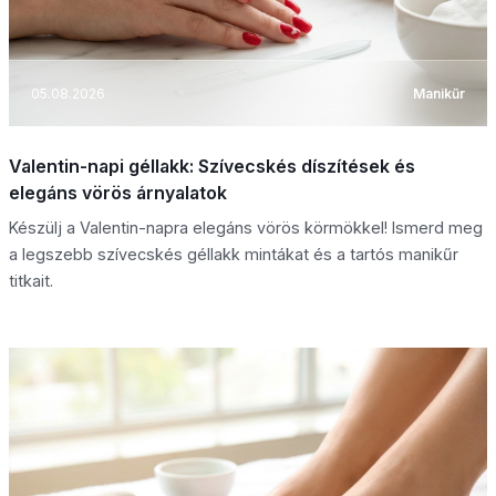
05.08.2026
Manikűr
Valentin-napi géllakk: Szívecskés díszítések és
elegáns vörös árnyalatok
Készülj a Valentin-napra elegáns vörös körmökkel! Ismerd meg
a legszebb szívecskés géllakk mintákat és a tartós manikűr
titkait.