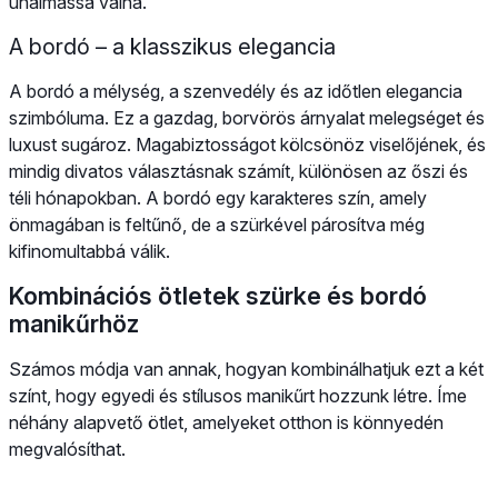
unalmassá válna.
A bordó – a klasszikus elegancia
A bordó a mélység, a szenvedély és az időtlen elegancia
szimbóluma. Ez a gazdag, borvörös árnyalat melegséget és
luxust sugároz. Magabiztosságot kölcsönöz viselőjének, és
mindig divatos választásnak számít, különösen az őszi és
téli hónapokban. A bordó egy karakteres szín, amely
önmagában is feltűnő, de a szürkével párosítva még
kifinomultabbá válik.
Kombinációs ötletek szürke és bordó
manikűrhöz
Számos módja van annak, hogyan kombinálhatjuk ezt a két
színt, hogy egyedi és stílusos manikűrt hozzunk létre. Íme
néhány alapvető ötlet, amelyeket otthon is könnyedén
megvalósíthat.