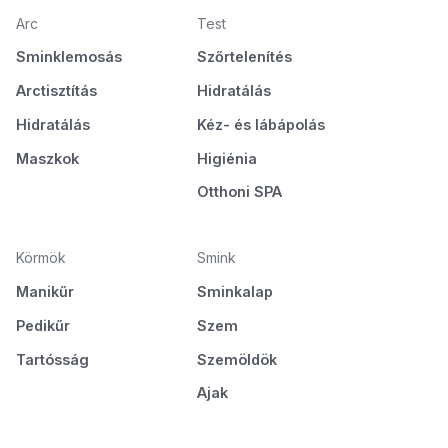
Arc
Test
Sminklemosás
Szőrtelenítés
Arctisztítás
Hidratálás
Hidratálás
Kéz- és lábápolás
Maszkok
Higiénia
Otthoni SPA
Körmök
Smink
Manikűr
Sminkalap
Pedikűr
Szem
Tartósság
Szemöldök
Ajak