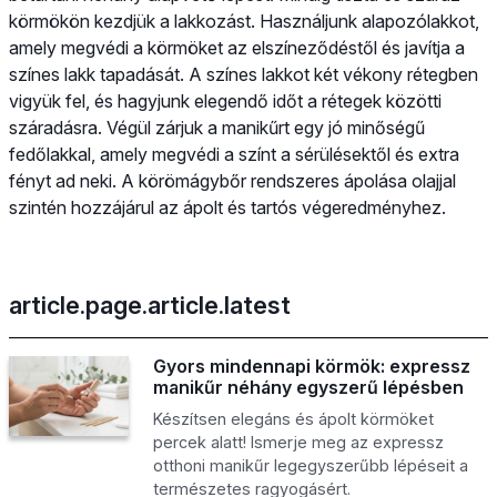
körmökön kezdjük a lakkozást. Használjunk alapozólakkot,
amely megvédi a körmöket az elszíneződéstől és javítja a
színes lakk tapadását. A színes lakkot két vékony rétegben
vigyük fel, és hagyjunk elegendő időt a rétegek közötti
száradásra. Végül zárjuk a manikűrt egy jó minőségű
fedőlakkal, amely megvédi a színt a sérülésektől és extra
fényt ad neki. A körömágybőr rendszeres ápolása olajjal
szintén hozzájárul az ápolt és tartós végeredményhez.
article.page.article.latest
Gyors mindennapi körmök: expressz
manikűr néhány egyszerű lépésben
Készítsen elegáns és ápolt körmöket
percek alatt! Ismerje meg az expressz
otthoni manikűr legegyszerűbb lépéseit a
természetes ragyogásért.