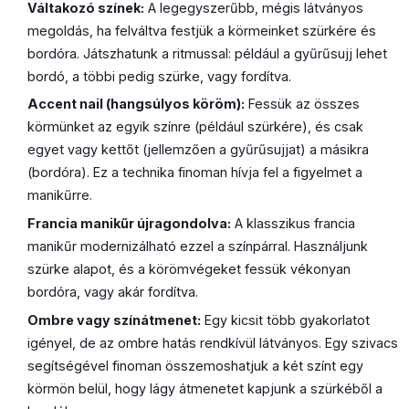
Váltakozó színek:
A legegyszerűbb, mégis látványos
megoldás, ha felváltva festjük a körmeinket szürkére és
bordóra. Játszhatunk a ritmussal: például a gyűrűsujj lehet
bordó, a többi pedig szürke, vagy fordítva.
Accent nail (hangsúlyos köröm):
Fessük az összes
körmünket az egyik színre (például szürkére), és csak
egyet vagy kettőt (jellemzően a gyűrűsujjat) a másikra
(bordóra). Ez a technika finoman hívja fel a figyelmet a
manikűrre.
Francia manikűr újragondolva:
A klasszikus francia
manikűr modernizálható ezzel a színpárral. Használjunk
szürke alapot, és a körömvégeket fessük vékonyan
bordóra, vagy akár fordítva.
Ombre vagy színátmenet:
Egy kicsit több gyakorlatot
igényel, de az ombre hatás rendkívül látványos. Egy szivacs
segítségével finoman összemoshatjuk a két színt egy
körmön belül, hogy lágy átmenetet kapjunk a szürkéből a