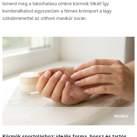
Ismerd meg a tükörhatású ombre körmök titkát! Így
kombinálhatod egyszerűen a fémes krómport a lágy
színátmenettel az otthoni manikűr során.
07.08.2026
Manikűr
Körmök sportoláshoz: ideális forma, hossz és tartós