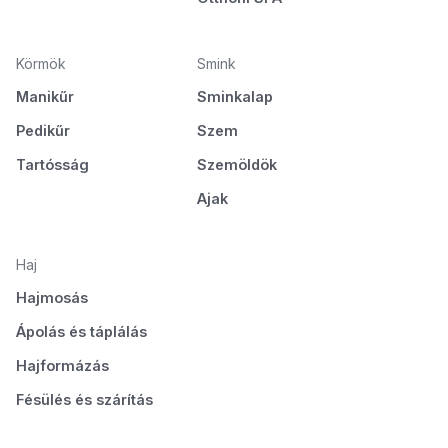
Körmök
Smink
Manikűr
Sminkalap
Pedikűr
Szem
Tartósság
Szemöldök
Ajak
Haj
Hajmosás
Ápolás és táplálás
Hajformázás
Fésülés és szárítás