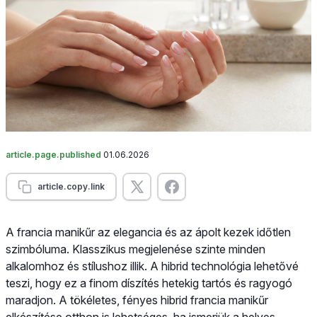
article.page.published
01.06.2026
article.copy.link
A francia manikűr az elegancia és az ápolt kezek időtlen
szimbóluma. Klasszikus megjelenése szinte minden
alkalomhoz és stílushoz illik. A hibrid technológia lehetővé
teszi, hogy ez a finom díszítés hetekig tartós és ragyogó
maradjon. A tökéletes, fényes hibrid francia manikűr
elkészítése otthon is lehetséges, ha ismerjük a helyes