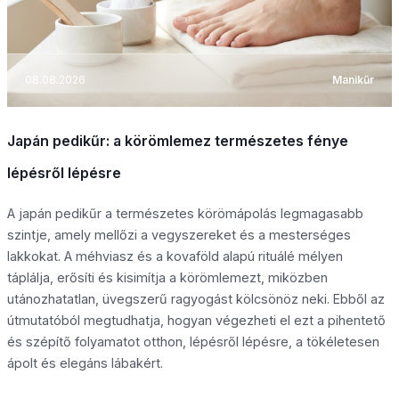
08.08.2026
Manikűr
Japán pedikűr: a körömlemez természetes fénye
lépésről lépésre
A japán pedikűr a természetes körömápolás legmagasabb
szintje, amely mellőzi a vegyszereket és a mesterséges
lakkokat. A méhviasz és a kovaföld alapú rituálé mélyen
táplálja, erősíti és kisimítja a körömlemezt, miközben
utánozhatatlan, üvegszerű ragyogást kölcsönöz neki. Ebből az
útmutatóból megtudhatja, hogyan végezheti el ezt a pihentető
és szépítő folyamatot otthon, lépésről lépésre, a tökéletesen
ápolt és elegáns lábakért.