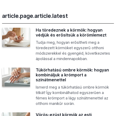
article.page.article.latest
Ha töredeznek a körmök: hogyan
védjük és erősítsük a körömlemezt
Tudja meg, hogyan erősítheti meg a
töredezett körmöket egyszerű otthoni
módszerekkel és gyengéd, következetes
ápolással a mindennapokban.
Tükörhatású ombre körmök: hogyan
kombináljuk a krómport a
színátmenettel
Ismerd meg a tükörhatású ombre körmök
titkát! Így kombinálhatod egyszerűen a
fémes krómport a lágy színátmenettel az
otthoni manikűr során.
Vörös-ezüst körmök az esti