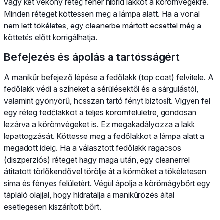
vagy két vékony réteg fehér hibrid lakkot a körömvégekre.
Minden réteget köttessen meg a lámpa alatt. Ha a vonal
nem lett tökéletes, egy cleanerbe mártott ecsettel még a
köttetés előtt korrigálhatja.
Befejezés és ápolás a tartósságért
A manikűr befejező lépése a fedőlakk (top coat) felvitele. A
fedőlakk védi a színeket a sérülésektől és a sárgulástól,
valamint gyönyörű, hosszan tartó fényt biztosít. Vigyen fel
egy réteg fedőlakkot a teljes körömfelületre, gondosan
lezárva a körömvégeket is. Ez megakadályozza a lakk
lepattogzását. Köttesse meg a fedőlakkot a lámpa alatt a
megadott ideig. Ha a választott fedőlakk ragacsos
(diszperziós) réteget hagy maga után, egy cleanerrel
átitatott törlőkendővel törölje át a körmöket a tökéletesen
sima és fényes felületért. Végül ápolja a körömágybőrt egy
tápláló olajjal, hogy hidratálja a manikűrözés által
esetlegesen kiszárított bőrt.