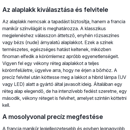
Az alaplakk kiválasztása és felvitele
Az alaplakk nemcsak a tapadást biztosítja, hanem a francia
manikűr színvilágát is meghatározza. A klasszikus
megjelenéshez válasszon áttetsző, enyhén rózsaszínes
vagy bézs (nude) árnyalatú alaplakkot. Ezek a színek
természetes, egészséges hatást keltenek, miközben
finoman elfedik a körömlemez apróbb egyenetlenségeit.
Vigyen fel egy vékony réteg alaplakkot a teljes
körömfelületre, ügyelve arra, hogy ne érjen a bőrhöz. A
precíz felvitel után köttesse meg a lakkot a hibrid lámpa (UV
vagy LED) alatt a gyártó által javasolt ideig. Általában egy
réteg alap elegendő, de ha intenzívebb fedést szeretne, egy
második, vékony réteget is felvihet, amelyet szintén köttetni
kell.
A mosolyvonal precíz megfestése
A francia manikűr legjellegzetesebb és egyben legnagyobb