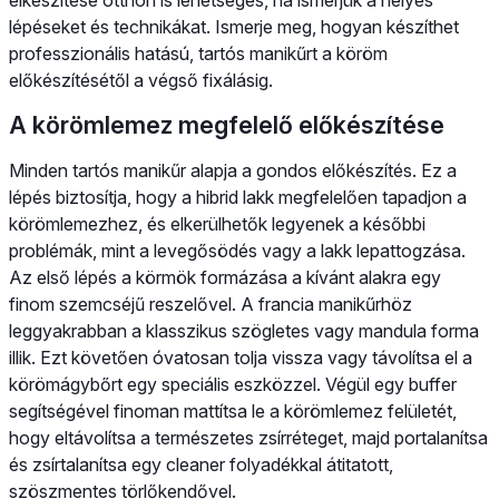
lépéseket és technikákat. Ismerje meg, hogyan készíthet
professzionális hatású, tartós manikűrt a köröm
előkészítésétől a végső fixálásig.
A körömlemez megfelelő előkészítése
Minden tartós manikűr alapja a gondos előkészítés. Ez a
lépés biztosítja, hogy a hibrid lakk megfelelően tapadjon a
körömlemezhez, és elkerülhetők legyenek a későbbi
problémák, mint a levegősödés vagy a lakk lepattogzása.
Az első lépés a körmök formázása a kívánt alakra egy
finom szemcséjű reszelővel. A francia manikűrhöz
leggyakrabban a klasszikus szögletes vagy mandula forma
illik. Ezt követően óvatosan tolja vissza vagy távolítsa el a
körömágybőrt egy speciális eszközzel. Végül egy buffer
segítségével finoman mattítsa le a körömlemez felületét,
hogy eltávolítsa a természetes zsírréteget, majd portalanítsa
és zsírtalanítsa egy cleaner folyadékkal átitatott,
szöszmentes törlőkendővel.