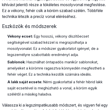
kihívást jelentő része a tökéletes mosolyvonal megfestése.
Ez a vékony, fehér csík a köröm szabad szélén. Többféle
technika létezik a precíz vonal eléréséhez.
Eszközök és módszerek
Vékony ecset:
Egy hosszú, vékony díszítőecset
segítségével szabad kézzel is megrajzolhatja a
mosolyvonalat. Ez a módszer gyakorlatot igényel, de a
legszemélyre szabottabb eredményt adja.
Sablonok:
Használhat öntapadós manikűr sablonokat,
amelyeket a körömre ragasztva könnyedén megfestheti a
fehér véget. Ez a technika kezdők számára ideális.
A lakk saját ecsete:
Némi gyakorlattal a fehér hibrid lakk
saját ecsetével is meghúzható a vonal, a köröm egyik
szélétől a másikig haladva.
Válassza ki a legszimpatikusabb módszert, és vigyen fel egy