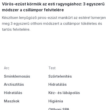
Vörös-ezüst körmök az esti ragyogáshoz: 3 egyszerű
módszer a csillámpor felvitelére
Készítsen lenyűgöző piros-ezüst manikűrt az estére! Ismerjen
meg 3 egyszerű otthoni módszert a csillámpor tökéletes és
tartós felvitelére.
Arc
Test
Sminklemosás
Szőrtelenítés
Arctisztítás
Hidratálás
Hidratálás
Kéz- és lábápolás
Maszkok
Higiénia
Otthoni SPA