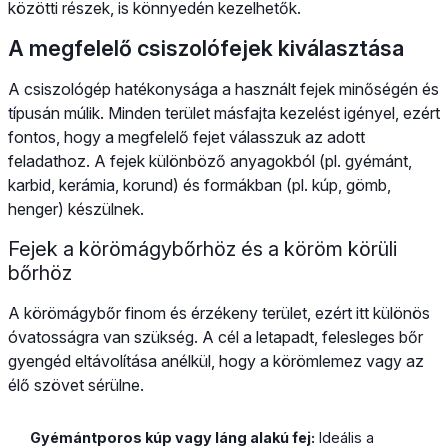
közötti részek, is könnyedén kezelhetők.
A megfelelő csiszolófejek kiválasztása
A csiszológép hatékonysága a használt fejek minőségén és
típusán múlik. Minden terület másfajta kezelést igényel, ezért
fontos, hogy a megfelelő fejet válasszuk az adott
feladathoz. A fejek különböző anyagokból (pl. gyémánt,
karbid, kerámia, korund) és formákban (pl. kúp, gömb,
henger) készülnek.
Fejek a körömágybőrhöz és a köröm körüli
bőrhöz
A körömágybőr finom és érzékeny terület, ezért itt különös
óvatosságra van szükség. A cél a letapadt, felesleges bőr
gyengéd eltávolítása anélkül, hogy a körömlemez vagy az
élő szövet sérülne.
Gyémántporos kúp vagy láng alakú fej:
Ideális a