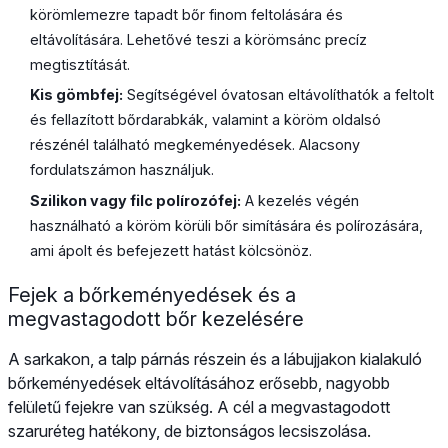
körömlemezre tapadt bőr finom feltolására és
eltávolítására. Lehetővé teszi a körömsánc precíz
megtisztítását.
Kis gömbfej:
Segítségével óvatosan eltávolíthatók a feltolt
és fellazított bőrdarabkák, valamint a köröm oldalsó
részénél található megkeményedések. Alacsony
fordulatszámon használjuk.
Szilikon vagy filc polírozófej:
A kezelés végén
használható a köröm körüli bőr simítására és polírozására,
ami ápolt és befejezett hatást kölcsönöz.
Fejek a bőrkeményedések és a
megvastagodott bőr kezelésére
A sarkakon, a talp párnás részein és a lábujjakon kialakuló
bőrkeményedések eltávolításához erősebb, nagyobb
felületű fejekre van szükség. A cél a megvastagodott
szaruréteg hatékony, de biztonságos lecsiszolása.