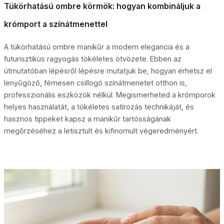
Tükörhatású ombre körmök: hogyan kombináljuk a
krómport a színátmenettel
A tükörhatású ombre manikűr a modern elegancia és a
futurisztikus ragyogás tökéletes ötvözete. Ebben az
útmutatóban lépésről lépésre mutatjuk be, hogyan érhetsz el
lenyűgöző, fémesen csillogó színátmenetet otthon is,
professzionális eszközök nélkül. Megismerheted a krómporok
helyes használatát, a tökéletes satírozás technikáját, és
hasznos tippeket kapsz a manikűr tartósságának
megőrzéséhez a letisztult és kifinomult végeredményért.