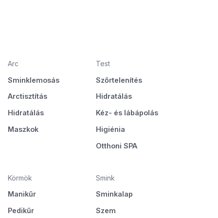
Arc
Test
Sminklemosás
Szőrtelenítés
Arctisztítás
Hidratálás
Hidratálás
Kéz- és lábápolás
Maszkok
Higiénia
Otthoni SPA
Körmök
Smink
Manikűr
Sminkalap
Pedikűr
Szem