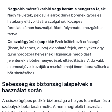
Nagyobb méretű karbid vagy kerámia hengeres fejek:
Nagy felületek, például a sarok durva bőrének gyors és
hatékony eltávolítására szolgálnak. Közepes
fordulatszámon használjuk őket, folyamatos mozgásban
tartva.
Csiszológyűrűk (sapkák):
Ezek különböző erősségű
(finom, közepes, durva) eldobható fejek, amelyeket egy
gumi hordozóra helyeznek. Higiénikus megoldást
jelentenek a bőrkeményedések eltávolítására. A durvább
szemcséjűvel kezdjük a munkát, majd finomabbra váltunk a
bőr simításához.
Sebesség és biztonsági alapelvek a
használat során
A csiszológépes pedikűr biztonsága a helyes technikán és a
szabályok betartásán múlik. A nem megfelelő használat