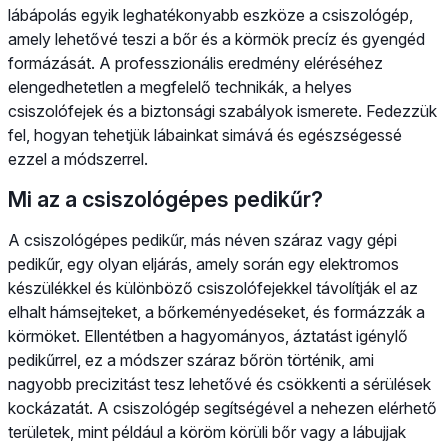
lábápolás egyik leghatékonyabb eszköze a csiszológép,
amely lehetővé teszi a bőr és a körmök precíz és gyengéd
formázását. A professzionális eredmény eléréséhez
elengedhetetlen a megfelelő technikák, a helyes
csiszolófejek és a biztonsági szabályok ismerete. Fedezzük
fel, hogyan tehetjük lábainkat simává és egészségessé
ezzel a módszerrel.
Mi az a csiszológépes pedikűr?
A csiszológépes pedikűr, más néven száraz vagy gépi
pedikűr, egy olyan eljárás, amely során egy elektromos
készülékkel és különböző csiszolófejekkel távolítják el az
elhalt hámsejteket, a bőrkeményedéseket, és formázzák a
körmöket. Ellentétben a hagyományos, áztatást igénylő
pedikűrrel, ez a módszer száraz bőrön történik, ami
nagyobb precizitást tesz lehetővé és csökkenti a sérülések
kockázatát. A csiszológép segítségével a nehezen elérhető
területek, mint például a köröm körüli bőr vagy a lábujjak