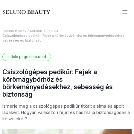
Seluno Beauty
Körmök
Pedikűr
Csiszológépes pedikűr: Fejek a körömágybőrhöz és bőrkeményedésekhez,
sebesség és biztonság
article.page.time.read
Csiszológépes pedikűr: Fejek a
körömágybőrhöz és
bőrkeményedésekhez, sebesség és
biztonság
Ismerje meg a csiszológépes pedikűr titkait a sima és ápolt
lábakért. Hogyan válasszon fejet és használja biztonságosan a
készüléket?