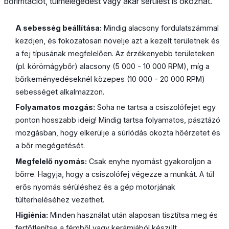
bőrirritációt, túlmelegedést vagy akár sérülést is okozhat.
A sebesség beállítása:
Mindig alacsony fordulatszámmal
kezdjen, és fokozatosan növelje azt a kezelt területnek és
a fej típusának megfelelően. Az érzékenyebb területeken
(pl. körömágybőr) alacsony (5 000 - 10 000 RPM), míg a
bőrkeményedéseknél közepes (10 000 - 20 000 RPM)
sebességet alkalmazzon.
Folyamatos mozgás:
Soha ne tartsa a csiszolófejet egy
ponton hosszabb ideig! Mindig tartsa folyamatos, pásztázó
mozgásban, hogy elkerülje a súrlódás okozta hőérzetet és
a bőr megégetését.
Megfelelő nyomás:
Csak enyhe nyomást gyakoroljon a
bőrre. Hagyja, hogy a csiszolófej végezze a munkát. A túl
erős nyomás sérüléshez és a gép motorjának
túlterheléséhez vezethet.
Higiénia:
Minden használat után alaposan tisztítsa meg és
fertőtlenítse a fémből vagy kerámiából készült