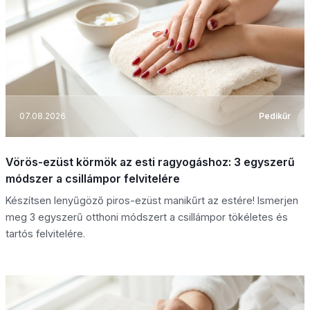
07.08.2026
Pedikűr
Vörös-ezüst körmök az esti ragyogáshoz: 3 egyszerű
módszer a csillámpor felvitelére
Készítsen lenyűgöző piros-ezüst manikűrt az estére! Ismerjen
meg 3 egyszerű otthoni módszert a csillámpor tökéletes és
tartós felvitelére.