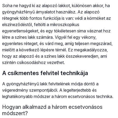
Soha ne hagyd ki az alapozó lakkot, különösen akkor, ha
gyöngyházfényű árnyalatot használsz. Az alapozó
rétegnek több fontos funkciója is van: védi a körmöket az
elszíneződéstől, feltölti a mikroszkopikus
egyenetlenségeket, és egy tökéletesen sima vásznat hoz
létre a színes lakk számára. Vigyél fel egy vékony,
egyenletes réteget, és várd meg, amíg teljesen megszárad,
mielőtt a következő lépésre térnél. Ez megakadályozza,
hogy az alapozó és a színes lakk összekeveredjen, ami
szintén csíkosodáshoz vezethet.
A csíkmentes felvitel technikája
A gyöngyházfényű lakk felvitelének módja döntő a
végeredmény szempontjából. A legelterjedtebb és
leghatékonyabb módszer a három ecsetvonásos technika.
Hogyan alkalmazd a három ecsetvonásos
módszert?