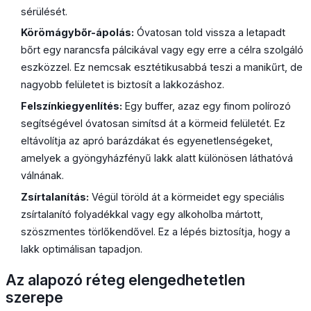
sérülését.
Körömágybőr-ápolás:
Óvatosan told vissza a letapadt
bőrt egy narancsfa pálcikával vagy egy erre a célra szolgáló
eszközzel. Ez nemcsak esztétikusabbá teszi a manikűrt, de
nagyobb felületet is biztosít a lakkozáshoz.
Felszínkiegyenlítés:
Egy buffer, azaz egy finom polírozó
segítségével óvatosan simítsd át a körmeid felületét. Ez
eltávolítja az apró barázdákat és egyenetlenségeket,
amelyek a gyöngyházfényű lakk alatt különösen láthatóvá
válnának.
Zsírtalanítás:
Végül töröld át a körmeidet egy speciális
zsírtalanító folyadékkal vagy egy alkoholba mártott,
szöszmentes törlőkendővel. Ez a lépés biztosítja, hogy a
lakk optimálisan tapadjon.
Az alapozó réteg elengedhetetlen
szerepe