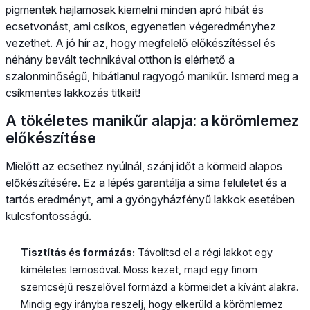
pigmentek hajlamosak kiemelni minden apró hibát és
ecsetvonást, ami csíkos, egyenetlen végeredményhez
vezethet. A jó hír az, hogy megfelelő előkészítéssel és
néhány bevált technikával otthon is elérhető a
szalonminőségű, hibátlanul ragyogó manikűr. Ismerd meg a
csíkmentes lakkozás titkait!
A tökéletes manikűr alapja: a körömlemez
előkészítése
Mielőtt az ecsethez nyúlnál, szánj időt a körmeid alapos
előkészítésére. Ez a lépés garantálja a sima felületet és a
tartós eredményt, ami a gyöngyházfényű lakkok esetében
kulcsfontosságú.
Tisztítás és formázás:
Távolítsd el a régi lakkot egy
kíméletes lemosóval. Moss kezet, majd egy finom
szemcséjű reszelővel formázd a körmeidet a kívánt alakra.
Mindig egy irányba reszelj, hogy elkerüld a körömlemez