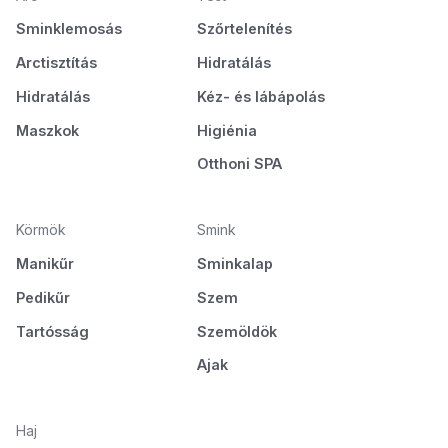
Sminklemosás
Szőrtelenítés
Arctisztítás
Hidratálás
Hidratálás
Kéz- és lábápolás
Maszkok
Higiénia
Otthoni SPA
Körmök
Smink
Manikűr
Sminkalap
Pedikűr
Szem
Tartósság
Szemöldök
Ajak
Haj