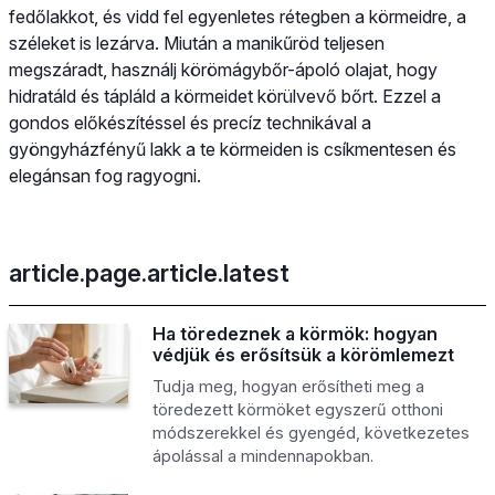
fedőlakkot, és vidd fel egyenletes rétegben a körmeidre, a
széleket is lezárva. Miután a manikűröd teljesen
megszáradt, használj körömágybőr-ápoló olajat, hogy
hidratáld és tápláld a körmeidet körülvevő bőrt. Ezzel a
gondos előkészítéssel és precíz technikával a
gyöngyházfényű lakk a te körmeiden is csíkmentesen és
elegánsan fog ragyogni.
article.page.article.latest
Ha töredeznek a körmök: hogyan
védjük és erősítsük a körömlemezt
Tudja meg, hogyan erősítheti meg a
töredezett körmöket egyszerű otthoni
módszerekkel és gyengéd, következetes
ápolással a mindennapokban.