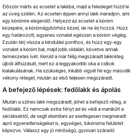
Először márts az ecsetet a lakkba, majd a felesleget húzd le
az üveg szélén. Az ecseten éppen annyi lakk maradjon, ami
egy körömre elegendő. Helyezd az ecsetet a köröm
közepére, a körömágybőrhöz közel, de ne érj hozzá. Húzz
egy határozott, egyenes vonalat egészen a köröm végéig.
Ezután térj vissza a kiindulási ponthoz, és húzz egy-egy
vonalat a köröm bal, majd jobb oldalán, követve annak
természetes ívét. Kerüld a már félig megszáradt lakkréteg
újbóli áthúzását, mert ez a leggyakoribb oka a csíkok
kialakulásának. Ha szükséges, inkább vigyél fel egy második
vékony réteget, miután az első teljesen megszáradt.
A befejező lépések: fedőlakk és ápolás
Miután a színes lakk megszáradt, jöhet a befejező réteg, a
fedőlakk. Ez nemcsak extra fényt ad és védi a manikűrt a
sérülésektől, de segít elsimítani az esetlegesen megmaradt
apró egyenetlenségeket is, egységes, tükörsima felületet
képezve. Válassz egy jó minőségű, gyorsan száradó