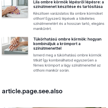
Lila ombre körmök lépésről lépésre: a
színátmenet készítése és tartósítása
Készítsen varázslatos lila ombre körmöket
otthon! Egyszerű lépések a tökéletes
színátmenetért és a hosszan tartó, elegáns
manikűrért.
Tükörhatású ombre körmök: hogyan
kombináljuk a krómport a
színátmenettel
Ismerd meg a tükörhatású ombre körmök
titkát! Így kombinálhatod egyszerűen a
fémes krómport a lágy színátmenettel az
otthoni manikűr során.
article.page.see.also