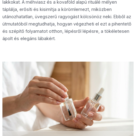
lakkokat. A méhviasz és a kovaföld alapú rituálé mélyen
táplálja, erősíti és kisimítja a körömlemezt, miközben
utánozhatatlan, üvegszerű ragyogást kölcsönöz neki. Ebből az
útmutatóból megtudhatja, hogyan végezheti el ezt a pihentető
és szépítő folyamatot otthon, lépésről lépésre, a tökéletesen
ápolt és elegáns lábakért.