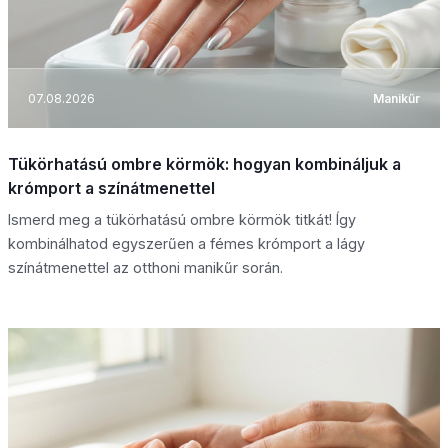
07.08.2026
Manikűr
Tükörhatású ombre körmök: hogyan kombináljuk a
krómport a színátmenettel
Ismerd meg a tükörhatású ombre körmök titkát! Így
kombinálhatod egyszerűen a fémes krómport a lágy
színátmenettel az otthoni manikűr során.