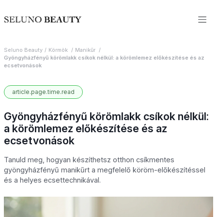
Seluno Beauty
Körmök
Manikűr
Gyöngyházfényű körömlakk csíkok nélkül: a körömlemez előkészítése és az
ecsetvonások
article.page.time.read
Gyöngyházfényű körömlakk csíkok nélkül:
a körömlemez előkészítése és az
ecsetvonások
Tanuld meg, hogyan készíthetsz otthon csíkmentes
gyöngyházfényű manikűrt a megfelelő köröm-előkészítéssel
és a helyes ecsettechnikával.