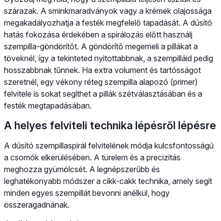
szárazak. A sminkmaradványok vagy a krémek olajossága
megakadályozhatja a festék megfelelő tapadását. A dúsító
hatás fokozása érdekében a spirálozás előtt használj
szempilla-göndörítőt. A göndörítő megemeli a pillákat a
töveknél, így a tekinteted nyitottabbnak, a szempilláid pedig
hosszabbnak tűnnek. Ha extra volument és tartósságot
szeretnél, egy vékony réteg szempilla alapozó (primer)
felvitele is sokat segíthet a pillák szétválasztásában és a
festék megtapadásában.
A helyes felviteli technika lépésről lépésre
A dúsító szempillaspirál felvitelének módja kulcsfontosságú
a csomók elkerülésében. A türelem és a precizitás
meghozza gyümölcsét. A legnépszerűbb és
leghatékonyabb módszer a cikk-cakk technika, amely segít
minden egyes szempillát bevonni anélkül, hogy
összeragadnának.