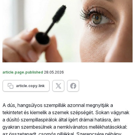
article.page.published
28.05.2026
article.copy.link
A dús, hangsúlyos szempillák azonnal megnyitják a
tekintetet és kiemelik a szemek szépségét. Sokan vágynak
a dúsító szempillaspirálok által ígért drámai hatásra, ám
gyakran szembesülnek a nemkívánatos mellékhatásokkal:
az összetapadt, csomós pillákkal. Szerencsére néhány