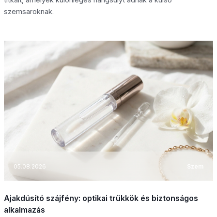
szemsaroknak.
05.08.2026
Szem
Ajakdúsító szájfény: optikai trükkök és biztonságos
alkalmazás