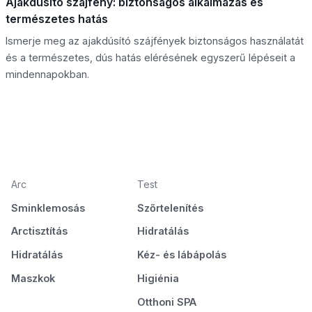
Ajakdúsító szájfény: biztonságos alkalmazás és
természetes hatás
Ismerje meg az ajakdúsító szájfények biztonságos használatát
és a természetes, dús hatás elérésének egyszerű lépéseit a
mindennapokban.
Arc
Test
Sminklemosás
Szőrtelenítés
Arctisztítás
Hidratálás
Hidratálás
Kéz- és lábápolás
Maszkok
Higiénia
Otthoni SPA