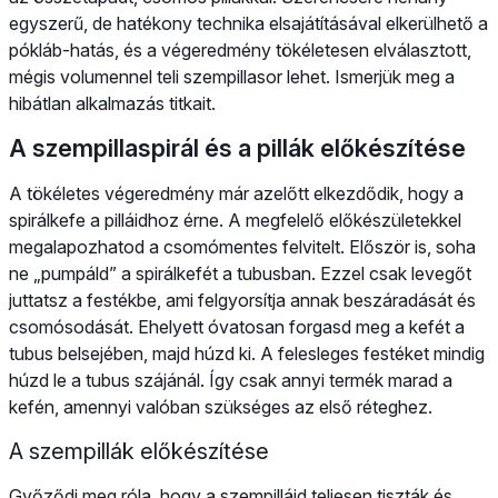
egyszerű, de hatékony technika elsajátításával elkerülhető a
pókláb-hatás, és a végeredmény tökéletesen elválasztott,
mégis volumennel teli szempillasor lehet. Ismerjük meg a
hibátlan alkalmazás titkait.
A szempillaspirál és a pillák előkészítése
A tökéletes végeredmény már azelőtt elkezdődik, hogy a
spirálkefe a pilláidhoz érne. A megfelelő előkészületekkel
megalapozhatod a csomómentes felvitelt. Először is, soha
ne „pumpáld” a spirálkefét a tubusban. Ezzel csak levegőt
juttatsz a festékbe, ami felgyorsítja annak beszáradását és
csomósodását. Ehelyett óvatosan forgasd meg a kefét a
tubus belsejében, majd húzd ki. A felesleges festéket mindig
húzd le a tubus szájánál. Így csak annyi termék marad a
kefén, amennyi valóban szükséges az első réteghez.
A szempillák előkészítése
Győződj meg róla, hogy a szempilláid teljesen tiszták és