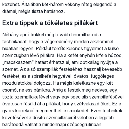
kezdhet. Általában két-három vékony réteg elegendő a
drámai, mégis tiszta hatáshoz.
Extra tippek a tökéletes pillákért
Néhány apró trükkel még tovább finomíthatod a
technikádat, hogy a végeredmény minden alkalommal
hibátlan legyen. Például fordíts különös figyelmet a külső
szemzugban lévő pillákra. Ha a kefét enyhén kifelé húzod,
„macskaszem” hatást érhetsz el, ami optikailag nyújtja a
szemet. Az alsó szempillák festéséhez használj kevesebb
festéket, és a spirálkefe hegyével, óvatos, függőleges
mozdulatokkal dolgozz. Ha mégis keletkezne egy-két
csomó, ne ess pánikba. Amíg a festék még nedves, egy
tiszta szempillakefével vagy egy speciális szempillafésűvel
óvatosan fésüld át a pillákat, hogy szétválaszd őket. Ez a
gyors korrekció megmentheti a sminkedet. Ezen technikák
követésével a dúsító szempillaspirál valóban a legjobb
barátoddá válhat a mindennapi szépségrutinban.