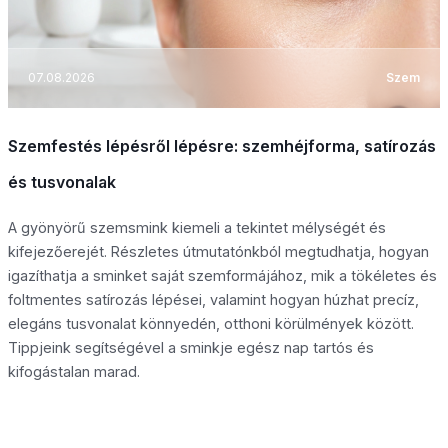
07.08.2026
Szem
Szemfestés lépésről lépésre: szemhéjforma, satírozás
és tusvonalak
A gyönyörű szemsmink kiemeli a tekintet mélységét és
kifejezőerejét. Részletes útmutatónkból megtudhatja, hogyan
igazíthatja a sminket saját szemformájához, mik a tökéletes és
foltmentes satírozás lépései, valamint hogyan húzhat precíz,
elegáns tusvonalat könnyedén, otthoni körülmények között.
Tippjeink segítségével a sminkje egész nap tartós és
kifogástalan marad.