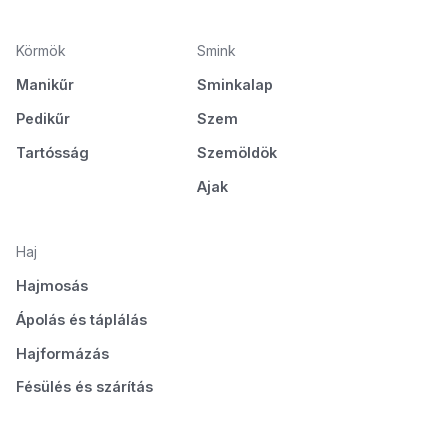
Körmök
Smink
Manikűr
Sminkalap
Pedikűr
Szem
Tartósság
Szemöldök
Ajak
Haj
Hajmosás
Ápolás és táplálás
Hajformázás
Fésülés és szárítás