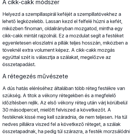
A cikk-cakk módszer
Helyezd a szempillaspirál keféjét a szempillatövekhez a
lehető legközelebb. Lassan kezd el felfelé húzni a kefét,
miközben finoman, oldalirányban mozgatod, mintha egy
cikk-cakk mintát rajzolnál. Ez a mozdulat segít a festéket
egyenletesen eloszlatni a pillák teljes hosszán, miközben a
töveknél extra volument képez. A cikk-cakk mozgás
egyúttal szét is választja a szálakat, megelőzve az
összetapadást.
A rétegezés művészete
A dús hatás eléréséhez általában több réteg festékre van
szükség. A titok a vékony rétegekben és a megfelelő
időzítésben rejlik. Az első vékony réteg után várj körülbelül
30 másodpercet, mielőtt felviszed a következőt. A
festéknek kissé meg kell száradnia, de nem teljesen. Ha túl
nedves pillákra viszed fel a következő réteget, a szálak
összetapadnak, ha pedig túl szárazra, a festék morzsálódni