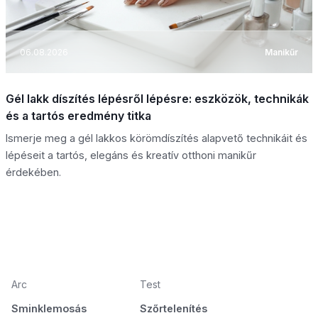
06.08.2026
Manikűr
Gél lakk díszítés lépésről lépésre: eszközök, technikák
és a tartós eredmény titka
Ismerje meg a gél lakkos körömdíszítés alapvető technikáit és
lépéseit a tartós, elegáns és kreatív otthoni manikűr
érdekében.
Arc
Test
Sminklemosás
Szőrtelenítés