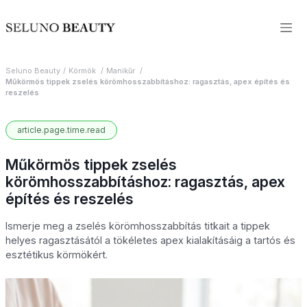
Seluno Beauty
Körmök
Manikűr
Műkörmös tippek zselés körömhosszabbításhoz: ragasztás, apex építés és
reszelés
article.page.time.read
Műkörmös tippek zselés
körömhosszabbításhoz: ragasztás, apex
építés és reszelés
Ismerje meg a zselés körömhosszabbítás titkait a tippek
helyes ragasztásától a tökéletes apex kialakításáig a tartós és
esztétikus körmökért.