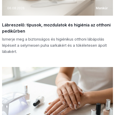
06.08.2026
Manikűr
Lábreszelő: típusok, mozdulatok és higiénia az otthoni
pedikűrben
Ismerje meg a biztonságos és higiénikus otthoni lábápolás
lépéseit a selymesen puha sarkakért és a tökéletesen ápolt
lábakért.