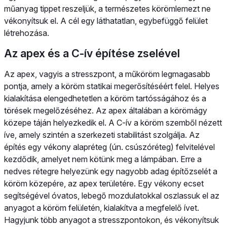
műanyag tippet reszeljük, a természetes körömlemezt ne
vékonyítsuk el. A cél egy láthatatlan, egybefüggő felület
létrehozása.
Az apex és a C-ív építése zselével
Az apex, vagyis a stresszpont, a műköröm legmagasabb
pontja, amely a köröm statikai megerősítéséért felel. Helyes
kialakítása elengedhetetlen a köröm tartósságához és a
törések megelőzéséhez. Az apex általában a körömágy
közepe táján helyezkedik el. A C-ív a köröm szemből nézett
íve, amely szintén a szerkezeti stabilitást szolgálja. Az
építés egy vékony alapréteg (ún. csúszóréteg) felvitelével
kezdődik, amelyet nem kötünk meg a lámpában. Erre a
nedves rétegre helyezünk egy nagyobb adag építőzselét a
köröm közepére, az apex területére. Egy vékony ecset
segítségével óvatos, lebegő mozdulatokkal oszlassuk el az
anyagot a köröm felületén, kialakítva a megfelelő ívet.
Hagyjunk több anyagot a stresszpontokon, és vékonyítsuk