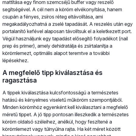
mattítása egy finom szemcséjű buffer vagy reszelő
segítségével. A cél nem a köröm elvékonyítása, hanem
csupán a fényes, zsíros réteg eltávolítása, ami
megakadályozhatná a zselé tapadását. A reszelés után egy
portalanító kefével alaposan távolítsuk el a keletkezett port.
Végül használjunk egy tapadást elősegítő folyadékot (nail
prep és primer), amely dehidratálja és zsírtalanítja a
körömlemezt, optimális alapot teremtve a további
lépésekhez.
A megfelelő tipp kiválasztása és
ragasztása
A tippek kiválasztása kulcsfontosságú a természetes
hatású és kényelmes viseletű műköröm szempontjából.
Minden körömhöz egyenként kell kiválasztani a megfelelő
méretű tippet. A jó tipp pontosan illeszkedik a természetes
köröm oldalsó széleihez, anélkül, hogy feszítené a
körömlemezt vagy túlnyúlna rajta. Ha két méret között