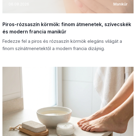
06.08.2026
Manikűr
Piros-rózsaszín körmök: finom átmenetek, szívecskék
és modern francia manikűr
Fedezze fel a piros és rózsaszín körmök elegáns világát a
finom színátmenetektől a modern francia dizájnig.