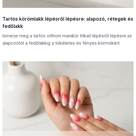
Tartós körömlakk lépésről lépésre: alapozó, rétegek és
fedőlakk
Ismerje meg a tartós otthoni manikűr titkait lépésről lépésre az
alapozótól a fedőlakkig a tökéletes és fényes körmökért.