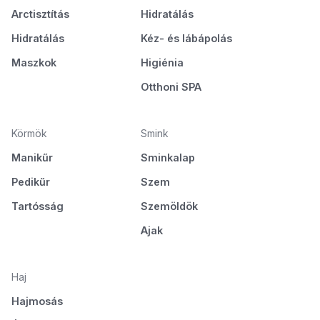
Arctisztítás
Hidratálás
Hidratálás
Kéz- és lábápolás
Maszkok
Higiénia
Otthoni SPA
Körmök
Smink
Manikűr
Sminkalap
Pedikűr
Szem
Tartósság
Szemöldök
Ajak
Haj
Hajmosás