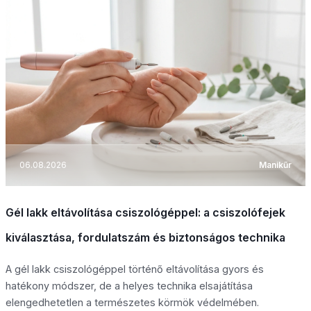
06.08.2026
Manikűr
Gél lakk eltávolítása csiszológéppel: a csiszolófejek
kiválasztása, fordulatszám és biztonságos technika
A gél lakk csiszológéppel történő eltávolítása gyors és
hatékony módszer, de a helyes technika elsajátítása
elengedhetetlen a természetes körmök védelmében.