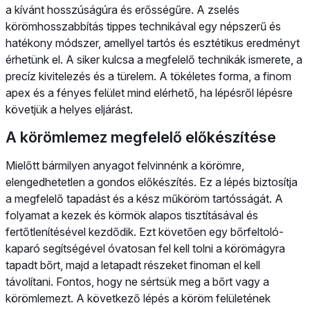
a kívánt hosszúságúra és erősségűre. A zselés
körömhosszabbítás tippes technikával egy népszerű és
hatékony módszer, amellyel tartós és esztétikus eredményt
érhetünk el. A siker kulcsa a megfelelő technikák ismerete, a
precíz kivitelezés és a türelem. A tökéletes forma, a finom
apex és a fényes felület mind elérhető, ha lépésről lépésre
követjük a helyes eljárást.
A körömlemez megfelelő előkészítése
Mielőtt bármilyen anyagot felvinnénk a körömre,
elengedhetetlen a gondos előkészítés. Ez a lépés biztosítja
a megfelelő tapadást és a kész műköröm tartósságát. A
folyamat a kezek és körmök alapos tisztításával és
fertőtlenítésével kezdődik. Ezt követően egy bőrfeltoló-
kaparó segítségével óvatosan fel kell tolni a körömágyra
tapadt bőrt, majd a letapadt részeket finoman el kell
távolítani. Fontos, hogy ne sértsük meg a bőrt vagy a
körömlemezt. A következő lépés a köröm felületének