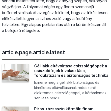
sáncok melletti területre, hogy az anyag szépen, vékonyan
végződjön. A folyamat végén egy finom szemcséjű
bufferrel simítsuk át az egész felületet, hogy az tökéletesen
előkészített legyen a színes zselé vagy a fedőfény
felvitelére. Egy alapos portalanítás után a köröm készen áll
a befejező rétegekre.
article.page.article.latest
Gél lakk eltávolítása csiszológéppel: a
csiszolófejek kiválasztása,
fordulatszám és biztonságos technika
Ismerje meg a gél lakk biztonságos és
kíméletes eltávolításának módszerét
elektromos csiszológéppel, a körömlemez
sérülése nélkül.
Piros-rózsaszín körmök: finom