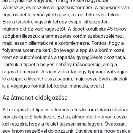
bizonytalanok vagyunk, mindig a kissé nagyobbat
válasszuk, és reszelővel igazítsuk formára. A tippeknek van
egy rövidebb, bemélyített része, az ún. felfekvési felület.
Erre a területre vigyünk fel egy csepp, kifejezetten
műkörmökhöz való ragasztót. A tippet körülbelül 45 fokos
szögben illesszük a természetes köröm szabadszéléhez,
majd lassan billentsük rá a körömlemezre. Fontos, hogy a
folyamat során ne kerüljön levegő a tipp és a köröm közé,
mert ez buborékokat és a tapadás gyengülését okozhatja.
Tartsuk a tippet a helyén néhány másodpercig, amíg a
ragasztó megköt. A ragasztás után egy tippvágóval vágjuk
le a tippet a kívánt hosszúságúra, majd reszelővel alakítsuk
ki a végleges formát (pl. kocka, mandula, ovális).
Az átmenet eldolgozása
A felragasztott tipp és a természetes köröm találkozásánál
egy kis lépcső keletkezik. Ezt az átmenetet finoman össze
kell reszelni, hogy a felület teljesen sima legyen. Óvatosan,
egy finom reszelővel dolgozzunk, ügyelve arra, hogy csak a