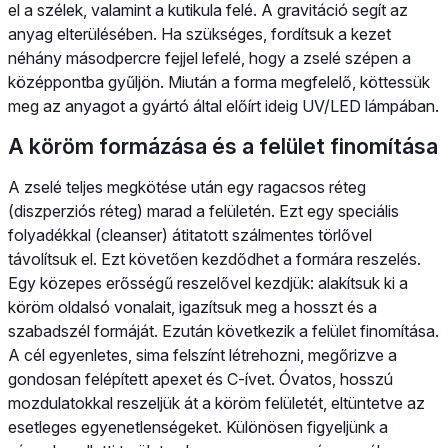
el a szélek, valamint a kutikula felé. A gravitáció segít az
anyag elterülésében. Ha szükséges, fordítsuk a kezet
néhány másodpercre fejjel lefelé, hogy a zselé szépen a
középpontba gyűljön. Miután a forma megfelelő, köttessük
meg az anyagot a gyártó által előírt ideig UV/LED lámpában.
A köröm formázása és a felület finomítása
A zselé teljes megkötése után egy ragacsos réteg
(diszperziós réteg) marad a felületén. Ezt egy speciális
folyadékkal (cleanser) átitatott szálmentes törlővel
távolítsuk el. Ezt követően kezdődhet a formára reszelés.
Egy közepes erősségű reszelővel kezdjük: alakítsuk ki a
köröm oldalsó vonalait, igazítsuk meg a hosszt és a
szabadszél formáját. Ezután következik a felület finomítása.
A cél egyenletes, sima felszínt létrehozni, megőrizve a
gondosan felépített apexet és C-ívet. Óvatos, hosszú
mozdulatokkal reszeljük át a köröm felületét, eltüntetve az
esetleges egyenetlenségeket. Különösen figyeljünk a