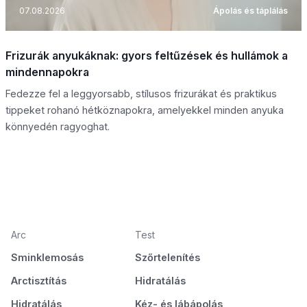
07.08.2026
Ápolás és táplálás
Frizurák anyukáknak: gyors feltűzések és hullámok a
mindennapokra
Fedezze fel a leggyorsabb, stílusos frizurákat és praktikus
tippeket rohanó hétköznapokra, amelyekkel minden anyuka
könnyedén ragyoghat.
Arc
Test
Sminklemosás
Szőrtelenítés
Arctisztítás
Hidratálás
Hidratálás
Kéz- és lábápolás