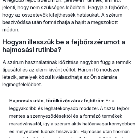
jelenti, hogy nem szükséges leöblíteni. Hagyja a fejbőrön,
hogy az összetevők kifejthessék hatásukat. A szérum
beszívódása után formázhatja a haját a megszokott
módon.
Hogyan illesszük be a fejbőrszérumot a
hajmosási rutinba?
A szérum használatának időzítése nagyban függ a termék
típusától és az elérni kívánt céltól. Három fő módszer
létezik, amelyek közül kiválaszthatja az Ön számára
legmegfelelőbbet.
Hajmosás után, törölközőszáraz fejbőrön:
Ez a
leggyakoribb és leghatékonyabb módszer. A tiszta fejbőr
mentes a szennyeződésektől és a formázó termékek
maradványaitól, így a szérum aktív hatóanyagai könnyebben
és mélyebben tudnak felszívódni. Hajmosás után finoman