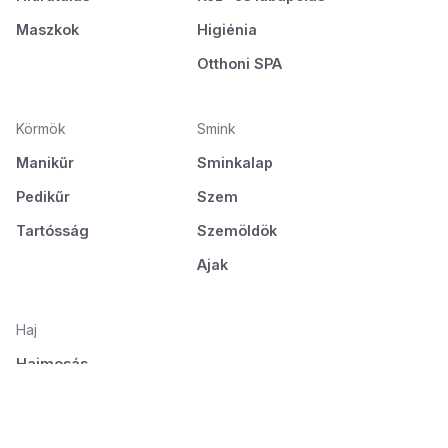
Maszkok
Higiénia
Otthoni SPA
Körmök
Smink
Manikűr
Sminkalap
Pedikűr
Szem
Tartósság
Szemöldök
Ajak
Haj
Hajmosás
Ápolás és táplálás
Hajformázás