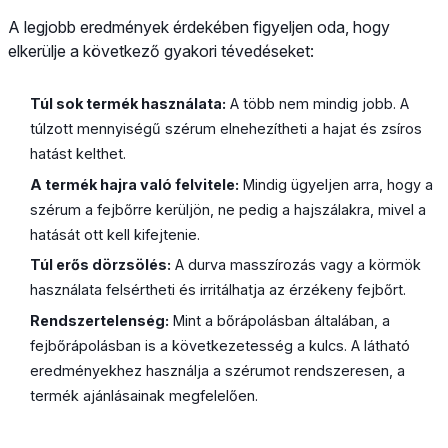
A legjobb eredmények érdekében figyeljen oda, hogy
elkerülje a következő gyakori tévedéseket:
Túl sok termék használata:
A több nem mindig jobb. A
túlzott mennyiségű szérum elnehezítheti a hajat és zsíros
hatást kelthet.
A termék hajra való felvitele:
Mindig ügyeljen arra, hogy a
szérum a fejbőrre kerüljön, ne pedig a hajszálakra, mivel a
hatását ott kell kifejtenie.
Túl erős dörzsölés:
A durva masszírozás vagy a körmök
használata felsértheti és irritálhatja az érzékeny fejbőrt.
Rendszertelenség:
Mint a bőrápolásban általában, a
fejbőrápolásban is a következetesség a kulcs. A látható
eredményekhez használja a szérumot rendszeresen, a
termék ajánlásainak megfelelően.