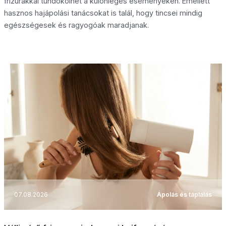
frizurákkal tündökölhet a különleges eseményeken. Emellett
hasznos hajápolási tanácsokat is talál, hogy tincsei mindig
egészségesek és ragyogóak maradjanak.
07.08.2026
Ápolás és táplálás