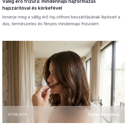
Vállig érő frizura: mindennapi hajformázás
hajszárítóval és körkefével
Ismerje meg a vállig érő haj otthoni beszárításának lépéseit a
dús, természetes és fényes mindennapi frizuráért.
07.08.2026
Ápolás és táplálás