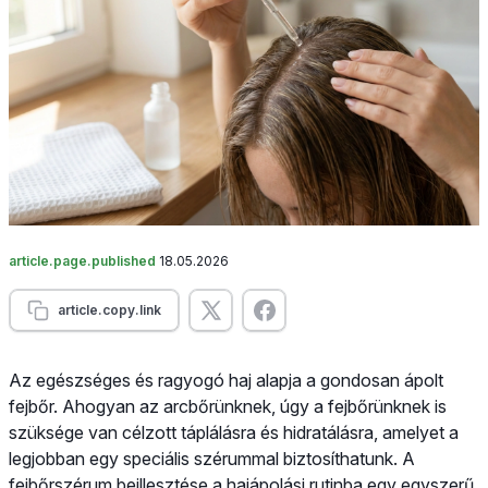
article.page.published
18.05.2026
article.copy.link
Az egészséges és ragyogó haj alapja a gondosan ápolt
fejbőr. Ahogyan az arcbőrünknek, úgy a fejbőrünknek is
szüksége van célzott táplálásra és hidratálásra, amelyet a
legjobban egy speciális szérummal biztosíthatunk. A
fejbőrszérum beillesztése a hajápolási rutinba egy egyszerű,