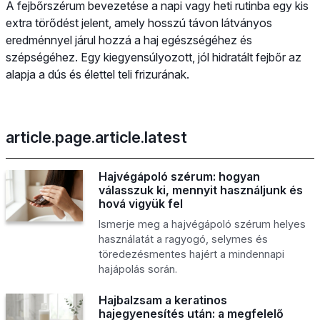
A fejbőrszérum bevezetése a napi vagy heti rutinba egy kis
extra törődést jelent, amely hosszú távon látványos
eredménnyel járul hozzá a haj egészségéhez és
szépségéhez. Egy kiegyensúlyozott, jól hidratált fejbőr az
alapja a dús és élettel teli frizurának.
article.page.article.latest
Hajvégápoló szérum: hogyan
válasszuk ki, mennyit használjunk és
hová vigyük fel
Ismerje meg a hajvégápoló szérum helyes
használatát a ragyogó, selymes és
töredezésmentes hajért a mindennapi
hajápolás során.
Hajbalzsam a keratinos
hajegyenesítés után: a megfelelő