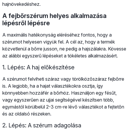
hajnövekedéshez.
A fejbőrszérum helyes alkalmazása
lépésről lépésre
A maximális hatékonyság eléréséhez fontos, hogy a
szérumot helyesen vigyük fel. A cél az, hogy a termék
közvetlenül a bőrre jusson, ne pedig a hajszálakra. Kövesse
az alábbi egyszerű lépéseket a tökéletes alkalmazásért.
1. Lépés: A haj előkészítése
A szérumot felviheti száraz vagy törölközőszáraz fejbőrre
is. A legjobb, ha a hajat választékokra osztja, így
könnyebben hozzáfér a bőrhöz. Használjon egy fésűt,
vagy egyszerűen az ujjai segítségével készítsen több,
egymástól körülbelül 2-3 cm-re lévő választékot a fejtetőn
és az oldalsó részeken.
2. Lépés: A szérum adagolása