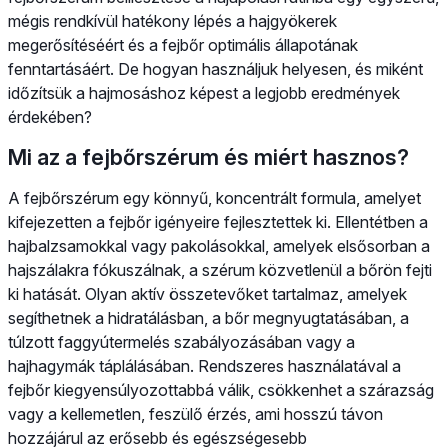
mégis rendkívül hatékony lépés a hajgyökerek
megerősítéséért és a fejbőr optimális állapotának
fenntartásáért. De hogyan használjuk helyesen, és miként
időzítsük a hajmosáshoz képest a legjobb eredmények
érdekében?
Mi az a fejbőrszérum és miért hasznos?
A fejbőrszérum egy könnyű, koncentrált formula, amelyet
kifejezetten a fejbőr igényeire fejlesztettek ki. Ellentétben a
hajbalzsamokkal vagy pakolásokkal, amelyek elsősorban a
hajszálakra fókuszálnak, a szérum közvetlenül a bőrön fejti
ki hatását. Olyan aktív összetevőket tartalmaz, amelyek
segíthetnek a hidratálásban, a bőr megnyugtatásában, a
túlzott faggyútermelés szabályozásában vagy a
hajhagymák táplálásában. Rendszeres használatával a
fejbőr kiegyensúlyozottabbá válik, csökkenhet a szárazság
vagy a kellemetlen, feszülő érzés, ami hosszú távon
hozzájárul az erősebb és egészségesebb