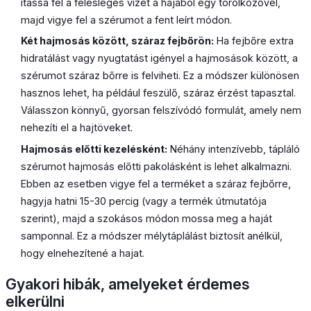
itassa fel a felesleges vizet a hajából egy törölközővel,
majd vigye fel a szérumot a fent leírt módon.
Két hajmosás között, száraz fejbőrön:
Ha fejbőre extra
hidratálást vagy nyugtatást igényel a hajmosások között, a
szérumot száraz bőrre is felviheti. Ez a módszer különösen
hasznos lehet, ha például feszülő, száraz érzést tapasztal.
Válasszon könnyű, gyorsan felszívódó formulát, amely nem
nehezíti el a hajtöveket.
Hajmosás előtti kezelésként:
Néhány intenzívebb, tápláló
szérumot hajmosás előtti pakolásként is lehet alkalmazni.
Ebben az esetben vigye fel a terméket a száraz fejbőrre,
hagyja hatni 15-30 percig (vagy a termék útmutatója
szerint), majd a szokásos módon mossa meg a haját
samponnal. Ez a módszer mélytáplálást biztosít anélkül,
hogy elnehezítené a hajat.
Gyakori hibák, amelyeket érdemes
elkerülni