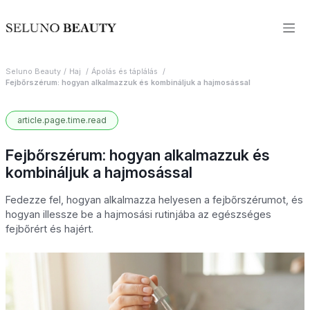
Seluno Beauty
Haj
Ápolás és táplálás
Fejbőrszérum: hogyan alkalmazzuk és kombináljuk a hajmosással
article.page.time.read
Fejbőrszérum: hogyan alkalmazzuk és
kombináljuk a hajmosással
Fedezze fel, hogyan alkalmazza helyesen a fejbőrszérumot, és
hogyan illessze be a hajmosási rutinjába az egészséges
fejbőrért és hajért.