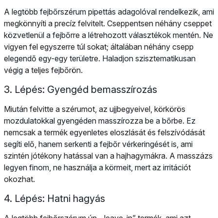
A legtöbb fejbőrszérum pipettás adagolóval rendelkezik, ami
megkönnyíti a precíz felvitelt. Cseppentsen néhány cseppet
közvetlenül a fejbőrre a létrehozott választékok mentén. Ne
vigyen fel egyszerre túl sokat; általában néhány csepp
elegendő egy-egy területre. Haladjon szisztematikusan
végig a teljes fejbőrön.
3. Lépés: Gyengéd bemasszírozás
Miután felvitte a szérumot, az ujjbegyeivel, körkörös
mozdulatokkal gyengéden masszírozza be a bőrbe. Ez
nemcsak a termék egyenletes eloszlását és felszívódását
segíti elő, hanem serkenti a fejbőr vérkeringését is, ami
szintén jótékony hatással van a hajhagymákra. A masszázs
legyen finom, ne használja a körmeit, mert az irritációt
okozhat.
4. Lépés: Hatni hagyás
A legtöbb fejbőrszérum ún. „leave-in” termék, ami azt