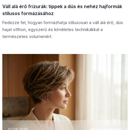
Váll alá érő frizurák: tippek a dús és nehéz hajformák
stílusos formázásához
Fedezze fel, hogyan formázhatja stílusosan a váll alá érő, dús
hajat otthon, egyszerű és kíméletes technikákkal a
természetes volumenért.
07.08.2026
Ápolás és táplálás