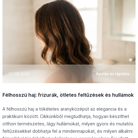
07.08.2026
Ápolás és táplálás
Félhosszú haj: frizurák, ötletes feltűzések és hullámok
A félhosszú haj a tökéletes aranyközépút az elegancia és a
praktikum között. Cikkünkből megtudhatja, hogyan készíthet
otthon természetes, lágy hullámokat, milyen gyors és mutatós
feltűzésekkel dobhatja fel a mindennapokat, és milyen alkalmi