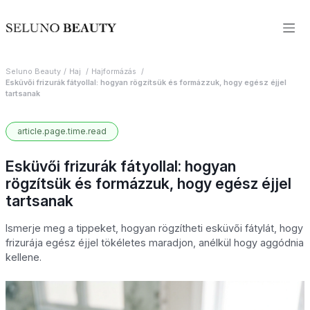
Seluno Beauty
Haj
Hajformázás
Esküvői frizurák fátyollal: hogyan rögzítsük és formázzuk, hogy egész éjjel
tartsanak
article.page.time.read
Esküvői frizurák fátyollal: hogyan
rögzítsük és formázzuk, hogy egész éjjel
tartsanak
Ismerje meg a tippeket, hogyan rögzítheti esküvői fátylát, hogy
frizurája egész éjjel tökéletes maradjon, anélkül hogy aggódnia
kellene.