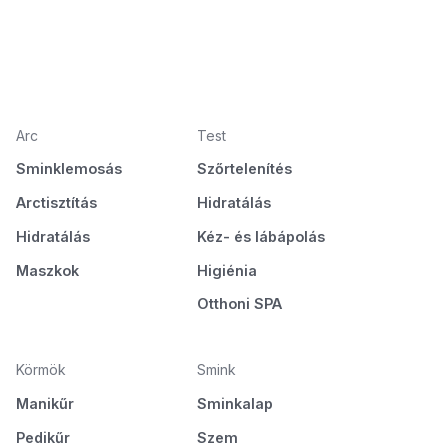
Arc
Test
Sminklemosás
Szőrtelenítés
Arctisztítás
Hidratálás
Hidratálás
Kéz- és lábápolás
Maszkok
Higiénia
Otthoni SPA
Körmök
Smink
Manikűr
Sminkalap
Pedikűr
Szem