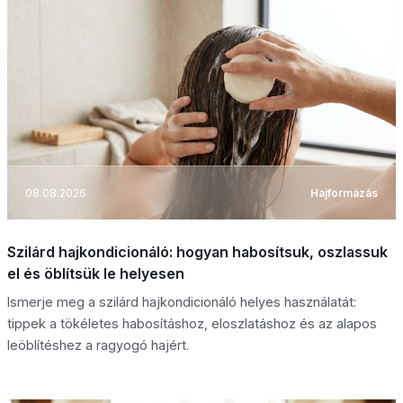
08.08.2026
Hajformázás
Szilárd hajkondicionáló: hogyan habosítsuk, oszlassuk
el és öblítsük le helyesen
Ismerje meg a szilárd hajkondicionáló helyes használatát:
tippek a tökéletes habosításhoz, eloszlatáshoz és az alapos
leöblítéshez a ragyogó hajért.