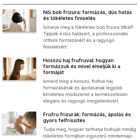
Női bob frizura: formázás, dús hatás
és tökéletes finiselés
Ismerje meg a tökéletes bob frizura titkait!
Tippek a dús hatásért, a professzionális
otthoni formázásért és a ragyogó
finiselésért.
Hosszú haj frufruval: hogyan
formázzuk és mivel emeljük ki a
formáját
Ismerd meg a hosszú, frufrus haj
formázásának és ápolásának legjobb
kíméletes módszereit a természetesen
elegáns és ragyogó megjelenésért.
Frufru frizurák: formázás, ápolás és
gyors felfrissítés
Tudja meg, hogyan tarthatja frufruját mindig
tökéletes formában egyszerű mindennapi