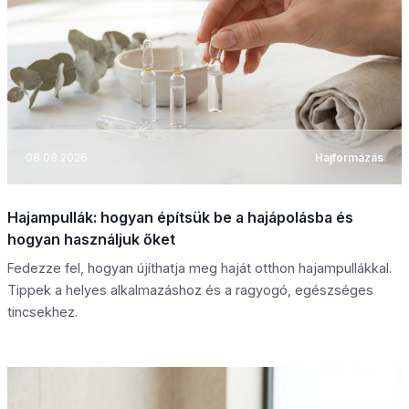
08.08.2026
Hajformázás
Hajampullák: hogyan építsük be a hajápolásba és
hogyan használjuk őket
Fedezze fel, hogyan újíthatja meg haját otthon hajampullákkal.
Tippek a helyes alkalmazáshoz és a ragyogó, egészséges
tincsekhez.