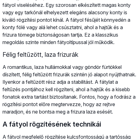
fátyol viseléséhez. Egy szorosan elkészített magas konty
vagy egy tarkónál elhelyezett elegáns alacsony konty is
kiváló rögzítési pontot kínál. A fátyol fésűjét könnyedén a
konty fölé vagy alá lehet csúsztatni, ahol a hajtűk és a
frizura tömege biztonságosan tartja. Ez a klasszikus
megoldás szinte minden fátyoltípussal jól működik.
Félig feltűzött, laza frizurák
A romantikus, laza hullámokkal vagy göndör fürtökkel
díszített, félig feltűzött frizurák szintén jó alapot nyújthatnak.
Ilyenkor a feltűzött rész adja a stabilitást. A fátylat a
feltűzés pontjához kell rögzíteni, ahol a hajtűk és a kisebb
fonatok extra tartást biztosítanak. Fontos, hogy a fodrász a
rögzítési pontot előre megtervezze, hogy az rejtve
maradjon, és ne bontsa meg a frizura laza esését.
A fátyol rögzítésének technikái
A fátyol megfelelő rögzítése kulcsfontosságú a tartósság