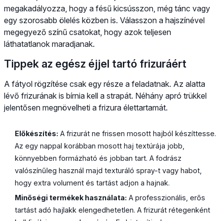
megakadályozza, hogy a fésű kicsússzon, még tánc vagy
egy szorosabb ölelés közben is. Válasszon a hajszínével
megegyező színű csatokat, hogy azok teljesen
láthatatlanok maradjanak.
Tippek az egész éjjel tartó frizuráért
A fátyol rögzítése csak egy része a feladatnak. Az alatta
lévő frizurának is bírnia kell a strapát. Néhány apró trükkel
jelentősen megnövelheti a frizura élettartamát.
Előkészítés:
A frizurát ne frissen mosott hajból készíttesse.
Az egy nappal korábban mosott haj textúrája jobb,
könnyebben formázható és jobban tart. A fodrász
valószínűleg használ majd texturáló spray-t vagy habot,
hogy extra volument és tartást adjon a hajnak.
Minőségi termékek használata:
A professzionális, erős
tartást adó hajlakk elengedhetetlen. A frizurát rétegenként