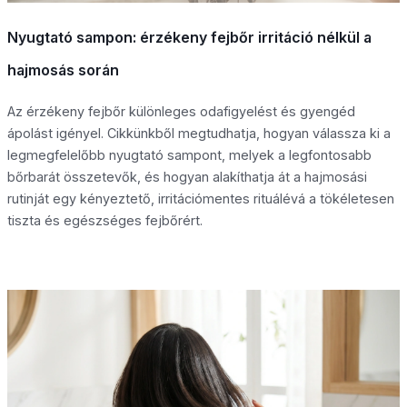
Nyugtató sampon: érzékeny fejbőr irritáció nélkül a
hajmosás során
Az érzékeny fejbőr különleges odafigyelést és gyengéd
ápolást igényel. Cikkünkből megtudhatja, hogyan válassza ki a
legmegfelelőbb nyugtató sampont, melyek a legfontosabb
bőrbarát összetevők, és hogyan alakíthatja át a hajmosási
rutinját egy kényeztető, irritációmentes rituálévá a tökéletesen
tiszta és egészséges fejbőrért.