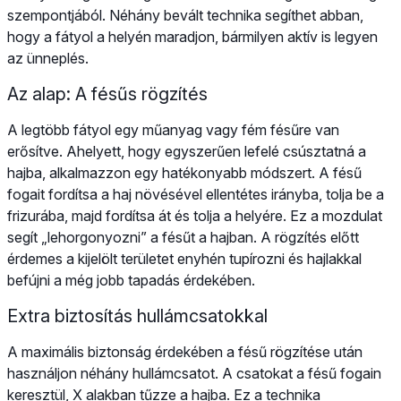
szempontjából. Néhány bevált technika segíthet abban,
hogy a fátyol a helyén maradjon, bármilyen aktív is legyen
az ünneplés.
Az alap: A fésűs rögzítés
A legtöbb fátyol egy műanyag vagy fém fésűre van
erősítve. Ahelyett, hogy egyszerűen lefelé csúsztatná a
hajba, alkalmazzon egy hatékonyabb módszert. A fésű
fogait fordítsa a haj növésével ellentétes irányba, tolja be a
frizurába, majd fordítsa át és tolja a helyére. Ez a mozdulat
segít „lehorgonyozni” a fésűt a hajban. A rögzítés előtt
érdemes a kijelölt területet enyhén tupírozni és hajlakkal
befújni a még jobb tapadás érdekében.
Extra biztosítás hullámcsatokkal
A maximális biztonság érdekében a fésű rögzítése után
használjon néhány hullámcsatot. A csatokat a fésű fogain
keresztül, X alakban tűzze a hajba. Ez a technika