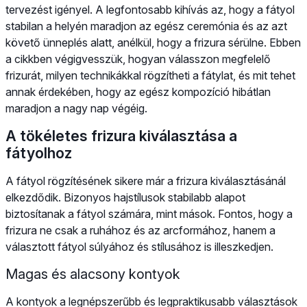
tervezést igényel. A legfontosabb kihívás az, hogy a fátyol
stabilan a helyén maradjon az egész ceremónia és az azt
követő ünneplés alatt, anélkül, hogy a frizura sérülne. Ebben
a cikkben végigvesszük, hogyan válasszon megfelelő
frizurát, milyen technikákkal rögzítheti a fátylat, és mit tehet
annak érdekében, hogy az egész kompozíció hibátlan
maradjon a nagy nap végéig.
A tökéletes frizura kiválasztása a
fátyolhoz
A fátyol rögzítésének sikere már a frizura kiválasztásánál
elkezdődik. Bizonyos hajstílusok stabilabb alapot
biztosítanak a fátyol számára, mint mások. Fontos, hogy a
frizura ne csak a ruhához és az arcformához, hanem a
választott fátyol súlyához és stílusához is illeszkedjen.
Magas és alacsony kontyok
A kontyok a legnépszerűbb és legpraktikusabb választások