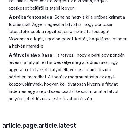
kell fixálni, nem csak a végén. Ez biztosítja, hogy a
szerkezet belülről is stabil legyen.
A próba fontossága:
Soha ne hagyja ki a próbaalkalmat a
fodrásznál! Vigye magával a fátylát is, hogy pontosan
letesztelhessék a rögzítést és a frizura tartósságát.
Mozgassa a fejét, ugorjon egyet-kettőt, hogy lássa, minden
a helyén marad-e.
A fátyol eltávolítása:
Ha tervezi, hogy a parti egy pontján
leveszi a fátylat, ezt is beszélje meg a fodrászával. Egy
ügyesen elhelyezett fátyol eltávolítása után a frizura
sértetlen maradhat. A fodrász megmutathatja az egyik
koszorúslánynak, hogyan kell óvatosan kivenni a fátylat.
Érdemes egy szép díszes csattal készülni, amit a fátyol
helyére lehet tűzni az este további részére.
article.page.article.latest