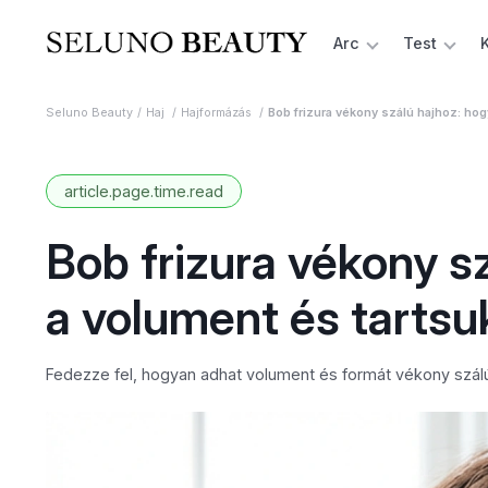
Arc
Test
Seluno Beauty
Haj
Hajformázás
Bob frizura vékony szálú hajhoz: hog
article.page.time.read
Bob frizura vékony s
a volument és tartsu
Fedezze fel, hogyan adhat volument és formát vékony szálú 