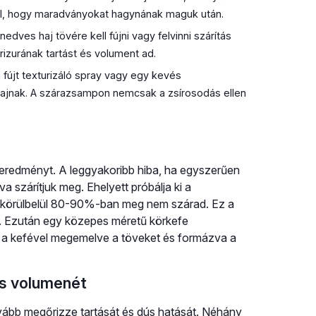
kül, hogy maradványokat hagynának maguk után.
dves haj tövére kell fújni vagy felvinni szárítás
rizurának tartást és volument ad.
 fújt texturizáló spray vagy egy kevés
hajnak. A szárazsampon nemcsak a zsírosodás ellen
geredményt. A leggyakoribb hiba, ha egyszerűen
 szárítjuk meg. Ehelyett próbálja ki a
 az körülbelül 80-90%-ban meg nem szárad. Ez a
et. Ezután egy közepes méretű körkefe
t, a kefével megemelve a töveket és formázva a
és volumenét
tovább megőrizze tartását és dús hatását. Néhány