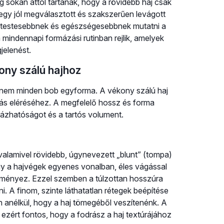
g sokan attól tartanak, hogy a rövidebb haj csak
egy jól megválasztott és szakszerűen levágott
k, testesebbnek és egészségesebbnek mutatni a
 mindennapi formázási rutinban rejlik, amelyek
jelenést.
ony szálú hajhoz
gy nem minden bob egyforma. A vékony szálú haj
tás eléréséhez. A megfelelő hossz és forma
ázhatóságot és a tartós volument.
 valamivel rövidebb, úgynevezett „blunt” (tompa)
ogy a hajvégek egyenes vonalban, éles vágással
dményez. Ezzel szemben a túlzottan hosszúra
i. A finom, szinte láthatatlan rétegek beépítése
 anélkül, hogy a haj tömegéből veszítenénk. A
, ezért fontos, hogy a fodrász a haj textúrájához