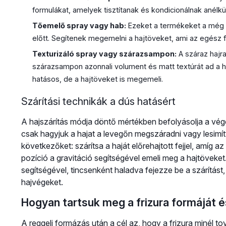
formulákat, amelyek tisztítanak és kondicionálnak anél
Tőemelő spray vagy hab:
Ezeket a termékeket a még ne
előtt. Segítenek megemelni a hajtöveket, ami az egész f
Texturizáló spray vagy szárazsampon:
A száraz hajra
szárazsampon azonnali volument és matt textúrát ad a 
hatásos, de a hajtöveket is megemeli.
Szárítási technikák a dús hatásért
A hajszárítás módja döntő mértékben befolyásolja a vé
csak hagyjuk a hajat a levegőn megszáradni vagy lesimítva
következőket: szárítsa a haját előrehajtott fejjel, amíg
pozíció a gravitáció segítségével emeli meg a hajtövek
segítségével, tincsenként haladva fejezze be a szárítás
hajvégeket.
Hogyan tartsuk meg a frizura formáját 
A reggeli formázás után a cél az, hogy a frizura minél 