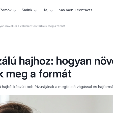
Körmök
Smink
Haj
nav.menu.contacts
yan növeljük a volument és tartsuk meg a formát
zálú hajhoz: hogyan növ
k meg a formát
hajból készült bob frizurájának a megfelelő vágással és hajformá