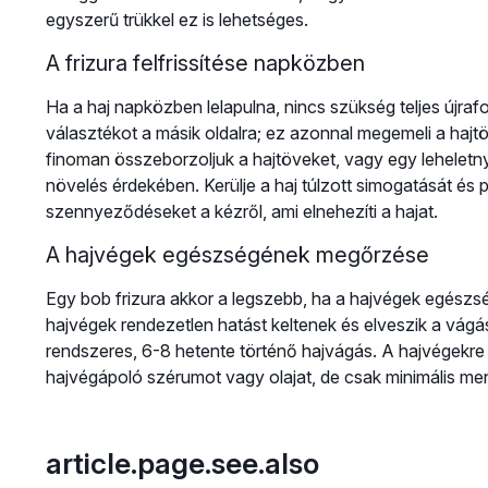
egyszerű trükkel ez is lehetséges.
A frizura felfrissítése napközben
Ha a haj napközben lelapulna, nincs szükség teljes újra
választékot a másik oldalra; ez azonnal megemeli a hajt
finoman összeborzoljuk a hajtöveket, vagy egy leheletn
növelés érdekében. Kerülje a haj túlzott simogatását és pi
szennyeződéseket a kézről, ami elnehezíti a hajat.
A hajvégek egészségének megőrzése
Egy bob frizura akkor a legszebb, ha a hajvégek egészs
hajvégek rendezetlen hatást keltenek és elveszik a vágás
rendszeres, 6-8 hetente történő hajvágás. A hajvégekr
hajvégápoló szérumot vagy olajat, de csak minimális men
article.page.see.also