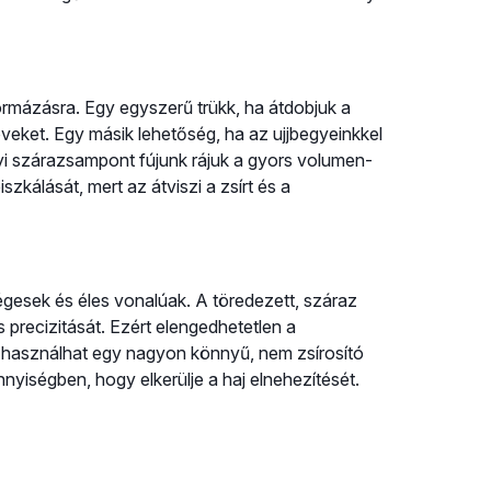
formázásra. Egy egyszerű trükk, ha átdobjuk a
öveket. Egy másik lehetőség, ha az ujjbegyeinkkel
yi szárazsampont fújunk rájuk a gyors volumen-
szkálását, mert az átviszi a zsírt és a
égesek és éles vonalúak. A töredezett, száraz
 precizitását. Ezért elengedhetetlen a
e használhat egy nagyon könnyű, nem zsírosító
nyiségben, hogy elkerülje a haj elnehezítését.