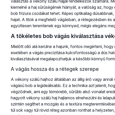
választás a vékony szálú hajjal rendelkezők számára. Mí
kiemelné a haj sűrűségének hiányát, a valóság az, hogy 
bob frizura csodákat tehet. Képes optikailag dúsabbna
hajat. A titok a megfelelő vágásban, a rétegezésben és a
együttesen teremtenek egy könnyed, mégis elegáns meg
A tökéletes bob vágás kiválasztása vék
Mielőtt olló alá kerülne a hajunk, fontos megérteni, ho
esetében a vágás precizitása kulcsfontosságú a dús ha
kiválasztásával megalapozhatjuk a későbbi könnyű form
A vágás hossza és a rétegek szerepe
A vékony szálú hajhoz általában az állig érő vagy annál
vágású bob a legideálisabb. Ez a technika azt jelenti, h
végződnek, ami egy tömörebb, sűrűbb alsó vonalat ere
hagyott vékony szálú haj hajlamos elnehezülni és lelapuln
szintén segíthet a mozgás és a textúra megteremtésében
túl sok vagy túl rövid réteg azonban ronthat a helyzeten