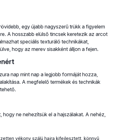
rövidebb, egy újabb nagyszerű trükk a figyelem
re. A hosszabb elülső tincsek keretezik az arcot
lmazhat speciális texturáló technikákat,
lve, hogy az merev sisakként álljon a fejen.
enért
izura nap mint nap a legjobb formáját hozza,
ialakítása. A megfelelő termékek és technikák
tehető.
 hogy ne nehezítsük el a hajszálakat. A nehéz,
zetten vékony szálú hajra kifejlesztett, könnyű