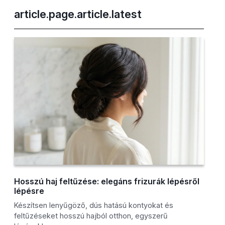
article.page.article.latest
Hosszú haj feltűzése: elegáns frizurák lépésről
lépésre
Készítsen lenyűgöző, dús hatású kontyokat és
feltűzéseket hosszú hajból otthon, egyszerű