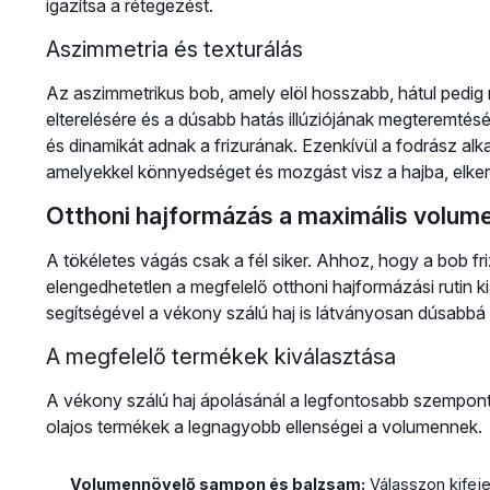
igazítsa a rétegezést.
Aszimmetria és texturálás
Az aszimmetrikus bob, amely elöl hosszabb, hátul pedig 
elterelésére és a dúsabb hatás illúziójának megteremtésé
és dinamikát adnak a frizurának. Ezenkívül a fodrász alka
amelyekkel könnyedséget és mozgást visz a hajba, elkerü
Otthoni hajformázás a maximális volum
A tökéletes vágás csak a fél siker. Ahhoz, hogy a bob fr
elengedhetetlen a megfelelő otthoni hajformázási rutin k
segítségével a vékony szálú haj is látványosan dúsabbá 
A megfelelő termékek kiválasztása
A vékony szálú haj ápolásánál a legfontosabb szempont,
olajos termékek a legnagyobb ellenségei a volumennek.
Volumennövelő sampon és balzsam:
Válasszon kifeje