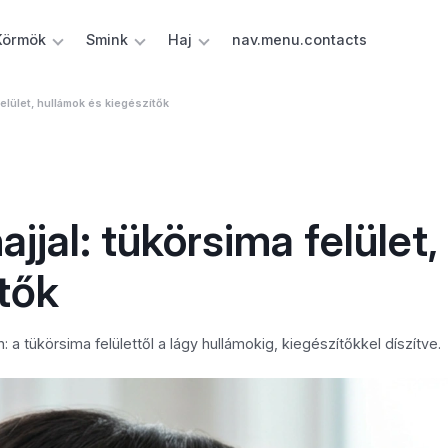
Körmök
Smink
Haj
nav.menu.contacts
felület, hullámok és kiegészítők
jjal: tükörsima felület,
tők
a tükörsima felülettől a lágy hullámokig, kiegészítőkkel díszítve.