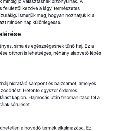
k mindig jó választásnak bizonyulnak. A
 felülettől kezdve a lágy, természetes
rizurákig. Ismerjük meg, hogyan hozhatjuk ki a
 azt minden nap különlegessé.
 elérése
 fényes, sima és egészségesnek tűnő haj. Ez a
rése otthon is lehetséges, néhány alapvető lépés
ználj hidratáló sampont és balzsamot, amelyek
zöszösödést. Hetente egyszer érdemes
plálást kapjon. Hajmosás után finoman itasd fel a
álak sérülését.
edhetetlen a hővédő termék alkalmazása. Ez