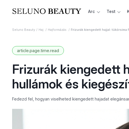
Arc
Test
Seluno Beauty
Haj
Hajformázás
Frizurák kiengedett hajjal: tükörsima 
article.page.time.read
Frizurák kiengedett ha
hullámok és kiegészí
Fedezd fel, hogyan viselheted kiengedett hajadat elegánsan: 