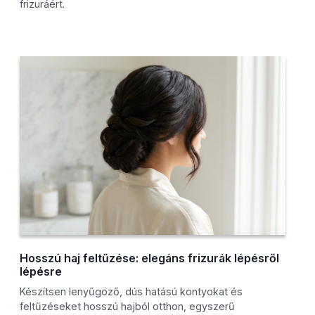
frizuráért.
Hosszú haj feltűzése: elegáns frizurák lépésről
lépésre
Készítsen lenyűgöző, dús hatású kontyokat és
feltűzéseket hosszú hajból otthon, egyszerű