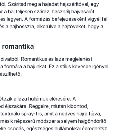
l. Szárítsd meg a hajadat hajszárítóval, egy
r a haj teljesen száraz, használj hajvasalót.
es legyen. A formázás befejezéseként vigyél fel
s a hajhosszra, elkerülve a hajtöveket, hogy a
 romantika
divatból. Romantikus és laza megjelenést
a formára a hajunkat. Ez a stílus kevésbé igényel
készíthető.
étezik a laza hullámok elérésére. A
 éjszakára. Reggelre, miután kibontod,
turáló spray-t is, amit a nedves hajra fújva,
Egy másik népszerű módszer a selyem hajgöndörítő
gelre csodás, egészséges hullámokkal ébredhetsz.