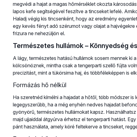
megvédi a hajat a magas hőmérséklet okozta károsodástó
lapos kefe segítségével feszítve a tincseket lefelé. Amiko
Haladj végig kis tincsenként, hogy az eredmény egyenlet
egy kevés fényt adó szérumot vagy olajat a hajvégekre é
frizura ne nehezüljön el.
Természetes hullámok – Könnyedség és
A lágy, természetes hatású hullámok sosem mennek ki a 
kölcsönöznek, mintha csak a tengerparti szellő fújta voln
precizitást, mint a tükörsima haj, és többféleképpen is el
Formázás hő nélkül
Ha szeretnéd kímélni a hajadat a hőtől, több módszer is l
legegyszerűbb, ha a még enyhén nedves hajadat befonod
gyönyörű, természetes hullámokat kapsz. Használhatsz tex
majd ujjaiddal átgyúrva érhetsz el tengerparti hatást. 
pánt használata, amely köré feltekerve a tincseket, reg