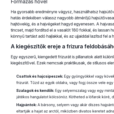
Formázás hővel
Ha gyorsabb eredményre vágysz, használhatsz hajsütőva
hatás érdekében válassz nagyobb átmérőjű hajsütővasat
hajtövekig, és a hajvégeket hagyd egyenesen. A hajvasal
tincset, majd fordítsd el a vasalót 180 fokkal, és lassan
könnyű tartást adó hajlakkal, és az ujjaiddal lazítsd fel a 
A kiegészítők ereje a frizura feldobásá
Egy egyszerű, kiengedett frizurát is pillanatok alatt kül
kiegészítővel. Ezek nemcsak praktikusak, de stílusos ele
Csattok és hajcsipeszek:
Egy gyöngyökkel vagy kövekke
frizurát. Tűzd az egyik oldalra, vagy fogj össze vele egy 
Szalagok és kendők:
Egy selyemszalag vagy egy mintá
játékos hangulatot kölcsönöz. Kötheted a lófarok köré, de
Hajpántok:
A bársony, selyem vagy akár díszes hajpánto
eltartják a hajat az arctól, miközben divatos keretet adna