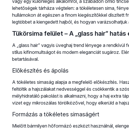
vagy egy különleges alkalomról, a szabadon omló tincse
lehetőségek tárháza végtelen: a tökéletesen sima, fényes
hullámokon át egészen a finom kiegészítőkkel díszített f
legtöbbet a kiengedett hajból, és hogyan varázsolhatjuk
Tükörsima felület – A „glass hair” hatás
A „glass hair” vagyis üveghaj trend lényege a rendkívül
stílus kifinomultságot és modern eleganciát sugároz. Elé
betartásával.
Előkészítés és ápolás
A tökéletes simaság alapja a megfelelő előkészítés. Has
feltöltik a hajszálakat nedvességgel és csökkentik a s
mélyhidratáló pakolást is alkalmazni, hogy a haj extra tá
vizet egy mikroszálas törölközővel, hogy elkerüld a hajsz
Formázás a tökéletes simaságért
Mielőtt bármilyen hőformázó eszközt használnál, eleng