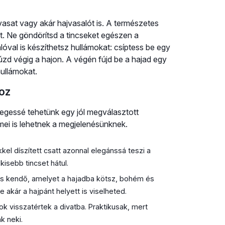
sat vagy akár hajvasalót is. A természetes
. Ne göndörítsd a tincseket egészen a
óval is készíthetsz hullámokat: csíptess be egy
 húzd végig a hajon. A végén fújd be a hajad egy
hullámokat.
hoz
önlegessé tehetünk egy jól megválasztott
mei is lehetnek a megjelenésünknek.
l díszített csatt azonnal elegánssá teszi a
kisebb tincset hátul.
s kendő, amelyet a hajadba kötsz, bohém és
 akár a hajpánt helyett is viselheted.
k visszatértek a divatba. Praktikusak, mert
k neki.