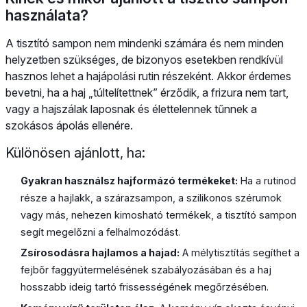
használata?
A tisztító sampon nem mindenki számára és nem minden
helyzetben szükséges, de bizonyos esetekben rendkívül
hasznos lehet a hajápolási rutin részeként. Akkor érdemes
bevetni, ha a haj „túltelítettnek” érződik, a frizura nem tart,
vagy a hajszálak laposnak és élettelennek tűnnek a
szokásos ápolás ellenére.
Különösen ajánlott, ha:
Gyakran használsz hajformázó termékeket:
Ha a rutinod
része a hajlakk, a szárazsampon, a szilikonos szérumok
vagy más, nehezen kimosható termékek, a tisztító sampon
segít megelőzni a felhalmozódást.
Zsírosodásra hajlamos a hajad:
A mélytisztítás segíthet a
fejbőr faggyútermelésének szabályozásában és a haj
hosszabb ideig tartó frissességének megőrzésében.