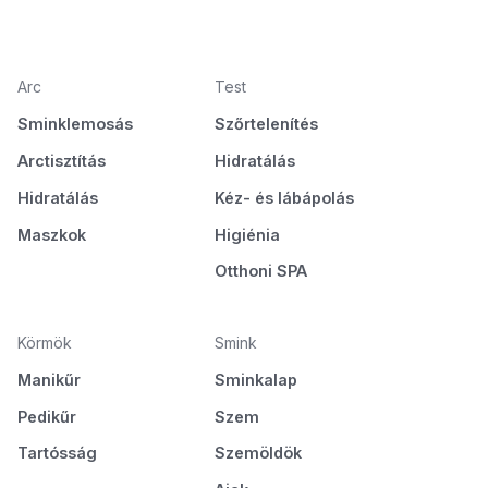
Arc
Test
Sminklemosás
Szőrtelenítés
Arctisztítás
Hidratálás
Hidratálás
Kéz- és lábápolás
Maszkok
Higiénia
Otthoni SPA
Körmök
Smink
Manikűr
Sminkalap
Pedikűr
Szem
Tartósság
Szemöldök