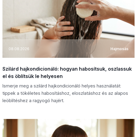
08.08.2026
Hajmosás
Szilárd hajkondicionáló: hogyan habosítsuk, oszlassuk
el és öblítsük le helyesen
Ismerje meg a szilárd hajkondicionáló helyes használatát:
tippek a tökéletes habosításhoz, eloszlatáshoz és az alapos
leöblítéshez a ragyogó hajért.