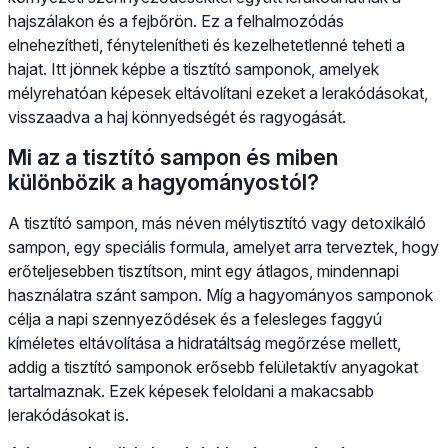
hajszálakon és a fejbőrön. Ez a felhalmozódás
elnehezítheti, fénytelenítheti és kezelhetetlenné teheti a
hajat. Itt jönnek képbe a tisztító samponok, amelyek
mélyrehatóan képesek eltávolítani ezeket a lerakódásokat,
visszaadva a haj könnyedségét és ragyogását.
Mi az a tisztító sampon és miben
különbözik a hagyományostól?
A tisztító sampon, más néven mélytisztító vagy detoxikáló
sampon, egy speciális formula, amelyet arra terveztek, hogy
erőteljesebben tisztítson, mint egy átlagos, mindennapi
használatra szánt sampon. Míg a hagyományos samponok
célja a napi szennyeződések és a felesleges faggyú
kíméletes eltávolítása a hidratáltság megőrzése mellett,
addig a tisztító samponok erősebb felületaktív anyagokat
tartalmaznak. Ezek képesek feloldani a makacsabb
lerakódásokat is.