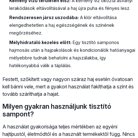
Kemény vízű területen élsz:
A kemény víz okozta ásványi
lerakódások eltávolításával a haj újra puha és fényes lesz.
Rendszeresen jársz uszodába:
A klór eltávolítása
elengedhetetlen a haj egészségének és színének
megőrzéséhez.
Mélyhidratáló kezelés előtt:
Egy tisztító samponos
hajmosás után a hajpakolások és kondicionálók hatóanyagai
mélyebbre tudnak behatolni a hajszálakba, így
hatékonyabbá válik a táplálás.
Festett, szőkített vagy nagyon száraz haj esetén óvatosan
kell bánni vele, mert a gyakori használat fakíthatja a színt és
tovább száríthatja a hajat.
Milyen gyakran használjunk tisztító
sampont?
A használat gyakorisága teljes mértékben az egyéni
hajtípustól, életmódtól és a használt termékektől függ. Nincs