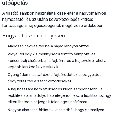
utóápolás
A tisztító sampon használata kissé eltér a hagyományos
hajmosástól, és az utána következő lépés kritikus
fontosságú a haj egészségének megőrzése érdekében.
Hogyan használd helyesen:
Alaposan nedvesítsd be a hajad langyos vízzel.
Vigyél fel egy kis mennyiségű tisztító sampont, és
koncentrálj elsősorban a fejbőrre és a hajtövekre, ahol a
legtöbb lerakódás keletkezik.
Gyengéden masszírozd a fejbőrödet az ujjbegyeiddel,
hogy fellazítsd a szennyeződéseket.
A haj hosszára nem szükséges külön sampont tenni; a
leöblítés során átfolyó hab elegendő lesz a tisztításhoz, így
elkerülheted a hajvégek felesleges szárítását.
Nagyon alaposan öblítsd ki a hajadból, hogy semmilyen