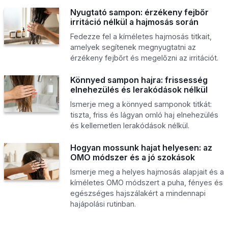
Nyugtató sampon: érzékeny fejbőr
irritáció nélkül a hajmosás során
Fedezze fel a kíméletes hajmosás titkait,
amelyek segítenek megnyugtatni az
érzékeny fejbőrt és megelőzni az irritációt.
Könnyed sampon hajra: frissesség
elnehezülés és lerakódások nélkül
Ismerje meg a könnyed samponok titkát:
tiszta, friss és lágyan omló haj elnehezülés
és kellemetlen lerakódások nélkül.
Hogyan mossunk hajat helyesen: az
OMO módszer és a jó szokások
Ismerje meg a helyes hajmosás alapjait és a
kíméletes OMO módszert a puha, fényes és
egészséges hajszálakért a mindennapi
hajápolási rutinban.