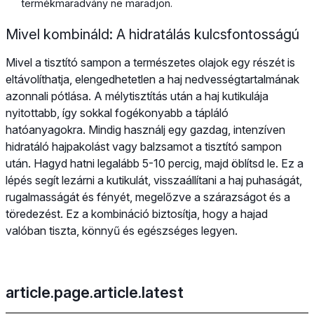
termékmaradvány ne maradjon.
Mivel kombináld: A hidratálás kulcsfontosságú
Mivel a tisztító sampon a természetes olajok egy részét is
eltávolíthatja, elengedhetetlen a haj nedvességtartalmának
azonnali pótlása. A mélytisztítás után a haj kutikulája
nyitottabb, így sokkal fogékonyabb a tápláló
hatóanyagokra. Mindig használj egy gazdag, intenzíven
hidratáló hajpakolást vagy balzsamot a tisztító sampon
után. Hagyd hatni legalább 5-10 percig, majd öblítsd le. Ez a
lépés segít lezárni a kutikulát, visszaállítani a haj puhaságát,
rugalmasságát és fényét, megelőzve a szárazságot és a
töredezést. Ez a kombináció biztosítja, hogy a hajad
valóban tiszta, könnyű és egészséges legyen.
article.page.article.latest