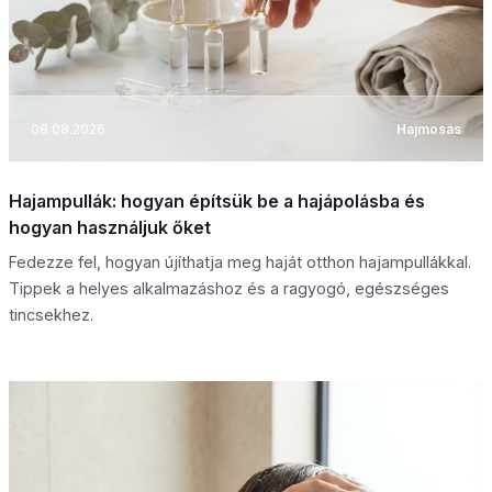
08.08.2026
Hajmosás
Hajampullák: hogyan építsük be a hajápolásba és
hogyan használjuk őket
Fedezze fel, hogyan újíthatja meg haját otthon hajampullákkal.
Tippek a helyes alkalmazáshoz és a ragyogó, egészséges
tincsekhez.