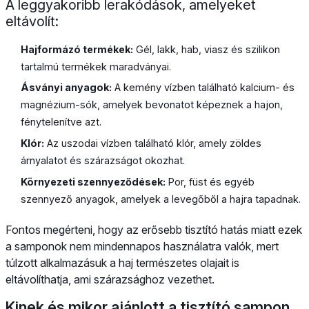
A leggyakoribb lerakódások, amelyeket
eltávolít:
Hajformázó termékek:
Gél, lakk, hab, viasz és szilikon
tartalmú termékek maradványai.
Ásványi anyagok:
A kemény vízben található kalcium- és
magnézium-sók, amelyek bevonatot képeznek a hajon,
fénytelenítve azt.
Klór:
Az uszodai vízben található klór, amely zöldes
árnyalatot és szárazságot okozhat.
Környezeti szennyeződések:
Por, füst és egyéb
szennyező anyagok, amelyek a levegőből a hajra tapadnak.
Fontos megérteni, hogy az erősebb tisztító hatás miatt ezek
a samponok nem mindennapos használatra valók, mert
túlzott alkalmazásuk a haj természetes olajait is
eltávolíthatja, ami szárazsághoz vezethet.
Kinek és mikor ajánlott a tisztító sampon