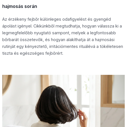
hajmosás során
Az érzékeny fejbőr különleges odafigyelést és gyengéd
ápolást igényel. Cikkünkből megtudhatja, hogyan válassza ki a
legmegfelelőbb nyugtató sampont, melyek a legfontosabb
bőrbarát összetevők, és hogyan alakíthatja át a hajmosási
rutinját egy kényeztető, irritációmentes rituálévá a tökéletesen
tiszta és egészséges fejbőrért.