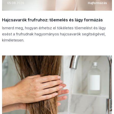
05.08.2026
Hajformázás
Hajcsavarók frufruhoz: tőemelés és lágy formázás
Ismerd meg, hogyan érhetsz el tökéletes tőemelést és lágy
esést a frufrudnak hagyományos hajcsavarók segítségével,
kíméletesen.