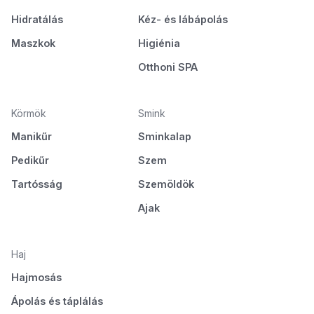
Hidratálás
Kéz- és lábápolás
Maszkok
Higiénia
Otthoni SPA
Körmök
Smink
Manikűr
Sminkalap
Pedikűr
Szem
Tartósság
Szemöldök
Ajak
Haj
Hajmosás
Ápolás és táplálás