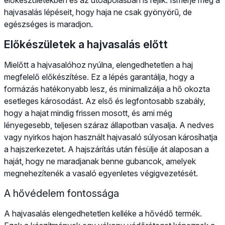
hajvasalás lépéseit, hogy haja ne csak gyönyörű, de
egészséges is maradjon.
Előkészületek a hajvasalás előtt
Mielőtt a hajvasalóhoz nyúlna, elengedhetetlen a haj
megfelelő előkészítése. Ez a lépés garantálja, hogy a
formázás hatékonyabb lesz, és minimalizálja a hő okozta
esetleges károsodást. Az első és legfontosabb szabály,
hogy a hajat mindig frissen mosott, és ami még
lényegesebb, teljesen száraz állapotban vasalja. A nedves
vagy nyirkos hajon használt hajvasaló súlyosan károsíhatja
a hajszerkezetet. A hajszárítás után fésülje át alaposan a
haját, hogy ne maradjanak benne gubancok, amelyek
megnehezítenék a vasaló egyenletes végigvezetését.
A hővédelem fontossága
A hajvasalás elengedhetetlen kelléke a hővédő termék.