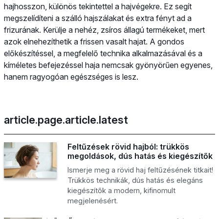
hajhosszon, különös tekintettel a hajvégekre. Ez segít
megszelídíteni a szálló hajszálakat és extra fényt ad a
frizurának. Kerülje a nehéz, zsíros állagú termékeket, mert
azok elnehezíthetik a frissen vasalt hajat. A gondos
előkészítéssel, a megfelelő technika alkalmazásával és a
kíméletes befejezéssel haja nemcsak gyönyörűen egyenes,
hanem ragyogóan egészséges is lesz.
article.page.article.latest
Feltűzések rövid hajból: trükkös
megoldások, dús hatás és kiegészítők
Ismerje meg a rövid haj feltűzésének titkait!
Trükkös technikák, dús hatás és elegáns
kiegészítők a modern, kifinomult
megjelenésért.