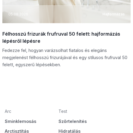
05.08.2026
Hajformázás
Félhosszú frizurák frufruval 50 felett: hajformázás
lépésről lépésre
Fedezze fel, hogyan varázsolhat fiatalos és elegáns
megjelenést félhosszú frizurájával és egy stílusos frufruval 50
felett, egyszerű lépésekben.
Arc
Test
Sminklemosás
Szőrtelenítés
Arctisztítás
Hidratálás