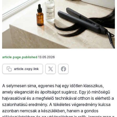
article.page.published
13.05.2026
article.copy.link
A selymesen sima, egyenes haj egy időtlen klasszikus,
amely eleganciát és ápoltságot sugároz. Egy jó minőségű
hajvasalóval és a megfelelő technikával otthon is elérhető a
szalonhatású eredmény. A tökéletes végeredmény kulcsa
azonban nemcsak a készülékben, hanem a gondos
előkészületekben és az utóápolásban is rejlik. Ismerje meg a