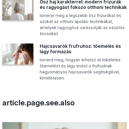
Ősz haj karakterrel: modern frizurák
és ragyogást fokozó otthoni technikák
Ismerje meg a legszebb ősz frizurákat és
azokat az otthoni ápolási technikákat,
amelyek ragyogóvá varázsolják az ezüstös
tincseket.
Hajcsavarók frufruhoz: tőemelés és
lágy formázás
Ismerd meg, hogyan érhetsz el tökéletes
tőemelést és lágy esést a frufrudnak
hagyományos hajcsavarók segítségével,
kíméletesen.
article.page.see.also