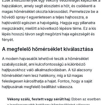
Ezek a készítmények egy vékony védőréteget képeznek a
hajszálakon, amely segít eloszlatni a hőt, és csökkenti a
magas hőmérséklet okozta károsodást. Permetezze be a
hővédő spray-t egyenletesen a teljes hajhosszra, a
hajtövektől egészen a hajvégekig. Hagyja egy pillanatra
megszáradni, mielőtt a következő lépésre térne. Ez a kis
lépés hosszú távon segít megőrizni haja egészségét és
fényét.
A megfelelő hőmérséklet kiválasztása
A modern hajvasalók lehetővé teszik a hőmérséklet
szabályozását, ami kulcsfontosságú a különböző
hajtípusokhoz való alkalmazkodásban. A túl alacsony
hőmérséklet nem lesz hatékony, míg a túl magas
feleslegesen károsíthatja a hajat. Fontos, hogy a saját
hajtípusának megfelelő beállítást válassza.
Vékony szálú, festett vagy sérült haj:
Ebben az esetben
a legalacsonyabb hatékony hőmérsékletet válassza,