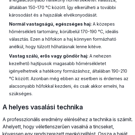
általában 150-170 °C között. Így elkerülheti a további
károsodást és a hajszálak elvékonyodását.
Normál vastagságú, egészséges haj:
A közepes
hőmérsékleti tartomány, körülbelül 170-190 °C, ideális
választás. Ezen a hőfokon a haj könnyen formázható
anélkül, hogy túlzott hőhatásnak lenne kitéve.
Vastag szálú, erős vagy göndör haj:
A nehezen
kezelhető hajtípusok magasabb hőmérsékletet
igényelhetnek a hatékony formázáshoz, általában 190-210
°C között. Azonban még ebben az esetben is érdemes az
alacsonyabb hőfokkal kezdeni, és csak akkor emelni, ha
szükséges.
A helyes vasalási technika
A professzionális eredmény eléréséhez a technika is számít.
Ahelyett, hogy véletlenszerűen vasalná a tincseket,
kövessen egy rendszerezett megközelítést. Ossza a haját