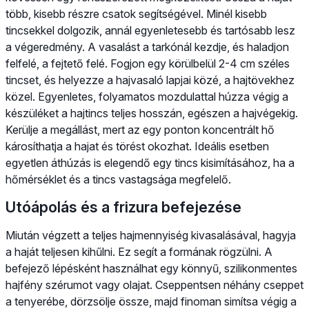
több, kisebb részre csatok segítségével. Minél kisebb
tincsekkel dolgozik, annál egyenletesebb és tartósabb lesz
a végeredmény. A vasalást a tarkónál kezdje, és haladjon
felfelé, a fejtető felé. Fogjon egy körülbelül 2-4 cm széles
tincset, és helyezze a hajvasaló lapjai közé, a hajtövekhez
közel. Egyenletes, folyamatos mozdulattal húzza végig a
készüléket a hajtincs teljes hosszán, egészen a hajvégekig.
Kerülje a megállást, mert az egy ponton koncentrált hő
károsíthatja a hajat és törést okozhat. Ideális esetben
egyetlen áthúzás is elegendő egy tincs kisimításához, ha a
hőmérséklet és a tincs vastagsága megfelelő.
Utóápolás és a frizura befejezése
Miután végzett a teljes hajmennyiség kivasalásával, hagyja
a haját teljesen kihűlni. Ez segít a formának rögzülni. A
befejező lépésként használhat egy könnyű, szilikonmentes
hajfény szérumot vagy olajat. Cseppentsen néhány cseppet
a tenyerébe, dörzsölje össze, majd finoman simítsa végig a