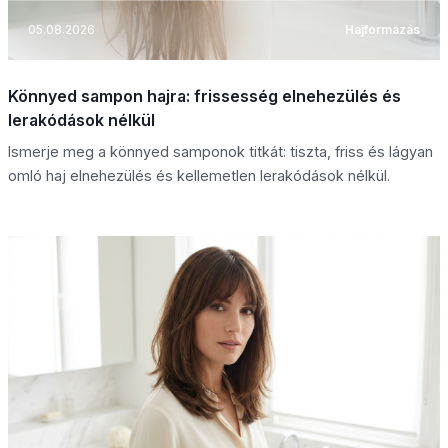
05.08.2026
Hajformázás
Könnyed sampon hajra: frissesség elnehezülés és
lerakódások nélkül
Ismerje meg a könnyed samponok titkát: tiszta, friss és lágyan
omló haj elnehezülés és kellemetlen lerakódások nélkül.