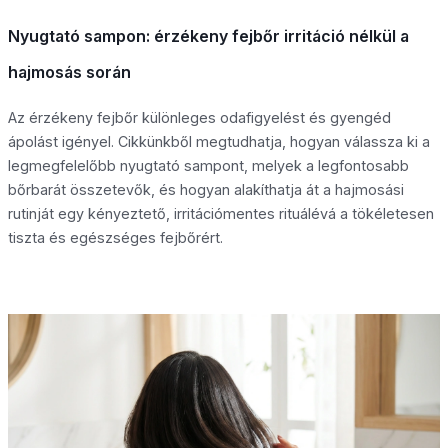
Nyugtató sampon: érzékeny fejbőr irritáció nélkül a
hajmosás során
Az érzékeny fejbőr különleges odafigyelést és gyengéd
ápolást igényel. Cikkünkből megtudhatja, hogyan válassza ki a
legmegfelelőbb nyugtató sampont, melyek a legfontosabb
bőrbarát összetevők, és hogyan alakíthatja át a hajmosási
rutinját egy kényeztető, irritációmentes rituálévá a tökéletesen
tiszta és egészséges fejbőrért.