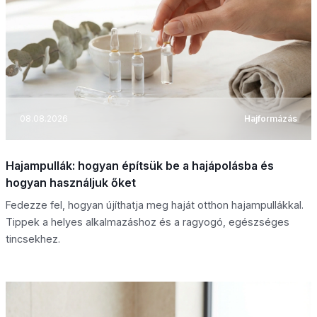
08.08.2026
Hajformázás
Hajampullák: hogyan építsük be a hajápolásba és
hogyan használjuk őket
Fedezze fel, hogyan újíthatja meg haját otthon hajampullákkal.
Tippek a helyes alkalmazáshoz és a ragyogó, egészséges
tincsekhez.