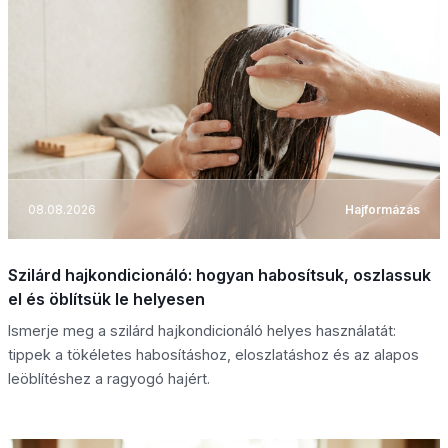
08.08.2026
Hajformázás
Szilárd hajkondicionáló: hogyan habosítsuk, oszlassuk
el és öblítsük le helyesen
Ismerje meg a szilárd hajkondicionáló helyes használatát:
tippek a tökéletes habosításhoz, eloszlatáshoz és az alapos
leöblítéshez a ragyogó hajért.