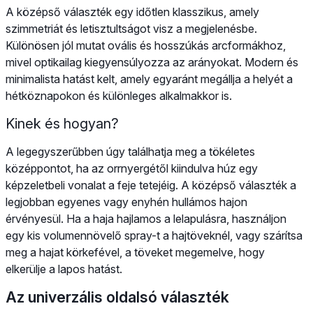
A középső választék egy időtlen klasszikus, amely
szimmetriát és letisztultságot visz a megjelenésbe.
Különösen jól mutat ovális és hosszúkás arcformákhoz,
mivel optikailag kiegyensúlyozza az arányokat. Modern és
minimalista hatást kelt, amely egyaránt megállja a helyét a
hétköznapokon és különleges alkalmakkor is.
Kinek és hogyan?
A legegyszerűbben úgy találhatja meg a tökéletes
középpontot, ha az orrnyergétől kiindulva húz egy
képzeletbeli vonalat a feje tetejéig. A középső választék a
legjobban egyenes vagy enyhén hullámos hajon
érvényesül. Ha a haja hajlamos a lelapulásra, használjon
egy kis volumennövelő spray-t a hajtöveknél, vagy szárítsa
meg a hajat körkefével, a töveket megemelve, hogy
elkerülje a lapos hatást.
Az univerzális oldalsó választék