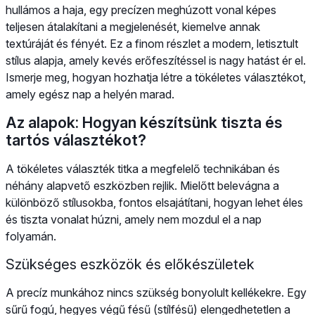
hullámos a haja, egy precízen meghúzott vonal képes
teljesen átalakítani a megjelenését, kiemelve annak
textúráját és fényét. Ez a finom részlet a modern, letisztult
stílus alapja, amely kevés erőfeszítéssel is nagy hatást ér el.
Ismerje meg, hogyan hozhatja létre a tökéletes választékot,
amely egész nap a helyén marad.
Az alapok: Hogyan készítsünk tiszta és
tartós választékot?
A tökéletes választék titka a megfelelő technikában és
néhány alapvető eszközben rejlik. Mielőtt belevágna a
különböző stílusokba, fontos elsajátítani, hogyan lehet éles
és tiszta vonalat húzni, amely nem mozdul el a nap
folyamán.
Szükséges eszközök és előkészületek
A precíz munkához nincs szükség bonyolult kellékekre. Egy
sűrű fogú, hegyes végű fésű (stílfésű) elengedhetetlen a