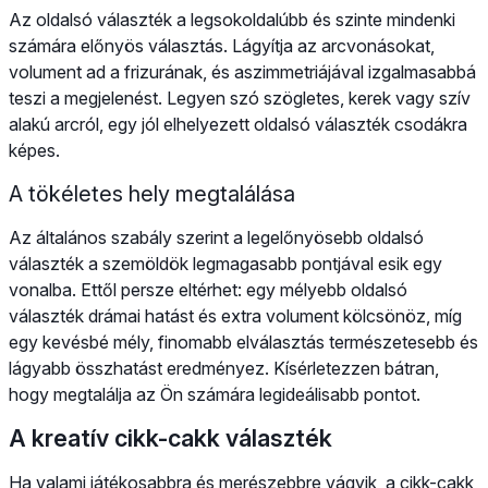
Az oldalsó választék a legsokoldalúbb és szinte mindenki
számára előnyös választás. Lágyítja az arcvonásokat,
volument ad a frizurának, és aszimmetriájával izgalmasabbá
teszi a megjelenést. Legyen szó szögletes, kerek vagy szív
alakú arcról, egy jól elhelyezett oldalsó választék csodákra
képes.
A tökéletes hely megtalálása
Az általános szabály szerint a legelőnyösebb oldalsó
választék a szemöldök legmagasabb pontjával esik egy
vonalba. Ettől persze eltérhet: egy mélyebb oldalsó
választék drámai hatást és extra volument kölcsönöz, míg
egy kevésbé mély, finomabb elválasztás természetesebb és
lágyabb összhatást eredményez. Kísérletezzen bátran,
hogy megtalálja az Ön számára legideálisabb pontot.
A kreatív cikk-cakk választék
Ha valami játékosabbra és merészebbre vágyik, a cikk-cakk