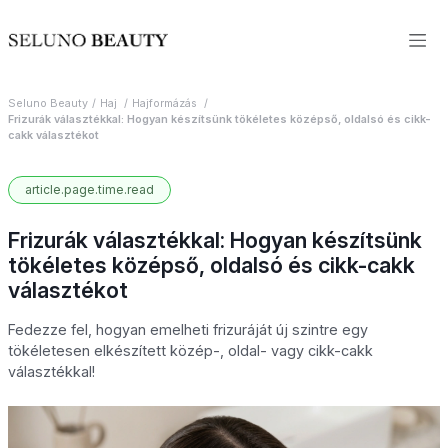
Seluno Beauty
Haj
Hajformázás
Frizurák választékkal: Hogyan készítsünk tökéletes középső, oldalsó és cikk-
cakk választékot
article.page.time.read
Frizurák választékkal: Hogyan készítsünk
tökéletes középső, oldalsó és cikk-cakk
választékot
Fedezze fel, hogyan emelheti frizuráját új szintre egy
tökéletesen elkészített közép-, oldal- vagy cikk-cakk
választékkal!