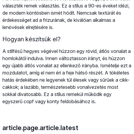
választék remek választás. Ez a stílus a 90-es éveket idézi,
de modern köntösben ismét hódít. Nemcsak textúrát és
érdekességet ad a frizurának, de kiválóan alkalmas a
lenövések elrejtésére is.
Hogyan készítsük el?
A stílfésű hegyes végével húzzon egy rövid, átlós vonalat a
homlokától indulva. Innen változtasson irányt, és húzzon
egy újabb átlós vonalat az ellenkező irányba. Ismételje ezt a
mozdulatot, amíg el nem éri a feje hátsó részét. A tökéletes
hatás érdekében ne legyenek túl élesek vagy sűrűek a cikk-
cakkok; a lazább, természetesebb vonalvezetés most
sokkal divatosabb. Ez a stílus remekül működik egy
egyszerű copf vagy konty feldobásához is.
article.page.article.latest