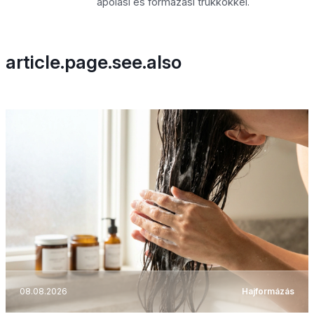
ápolási és formázási trükkökkel.
article.page.see.also
08.08.2026
Hajformázás