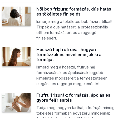
Női bob frizura: formázás, dús hatás
és tökéletes finiselés
Ismerje meg a tökéletes bob frizura titkait!
Tippek a dús hatásért, a professzionális
otthoni formázásért és a ragyogó
finiselésért.
Hosszú haj frufruval: hogyan
formázzuk és mivel emeljük ki a
formáját
Ismerd meg a hosszú, frufrus haj
formázásának és ápolásának legjobb
kíméletes módszereit a természetesen
elegáns és ragyogó megjelenésért.
Frufru frizurák: formázás, ápolás és
gyors felfrissítés
Tudja meg, hogyan tarthatja frufruját mindig
tökéletes formában egyszerű mindennapi