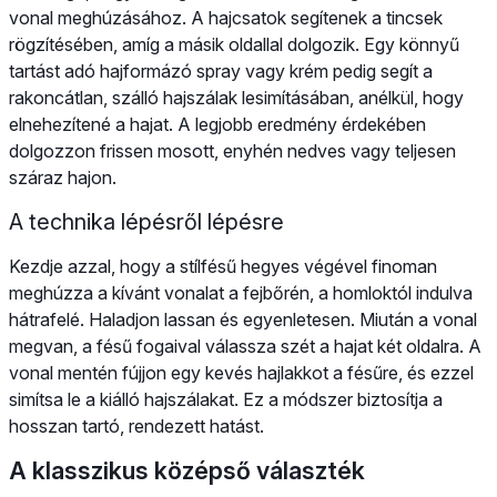
vonal meghúzásához. A hajcsatok segítenek a tincsek
rögzítésében, amíg a másik oldallal dolgozik. Egy könnyű
tartást adó hajformázó spray vagy krém pedig segít a
rakoncátlan, szálló hajszálak lesimításában, anélkül, hogy
elnehezítené a hajat. A legjobb eredmény érdekében
dolgozzon frissen mosott, enyhén nedves vagy teljesen
száraz hajon.
A technika lépésről lépésre
Kezdje azzal, hogy a stílfésű hegyes végével finoman
meghúzza a kívánt vonalat a fejbőrén, a homloktól indulva
hátrafelé. Haladjon lassan és egyenletesen. Miután a vonal
megvan, a fésű fogaival válassza szét a hajat két oldalra. A
vonal mentén fújjon egy kevés hajlakkot a fésűre, és ezzel
simítsa le a kiálló hajszálakat. Ez a módszer biztosítja a
hosszan tartó, rendezett hatást.
A klasszikus középső választék