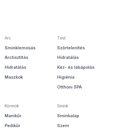
Arc
Test
Sminklemosás
Szőrtelenítés
Arctisztítás
Hidratálás
Hidratálás
Kéz- és lábápolás
Maszkok
Higiénia
Otthoni SPA
Körmök
Smink
Manikűr
Sminkalap
Pedikűr
Szem