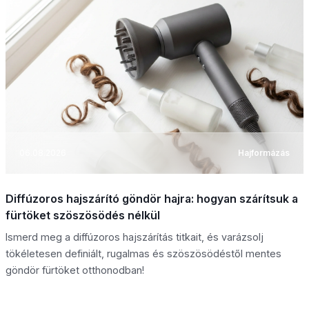
06.08.2026
Hajformázás
Diffúzoros hajszárító göndör hajra: hogyan szárítsuk a
fürtöket szöszösödés nélkül
Ismerd meg a diffúzoros hajszárítás titkait, és varázsolj
tökéletesen definiált, rugalmas és szöszösödéstől mentes
göndör fürtöket otthonodban!