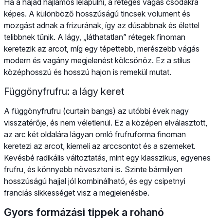
Ha a hajad hajlamos lelapulni, a réteges vágás csodákra
képes. A különböző hosszúságú tincsek volument és
mozgást adnak a frizurának, így az dúsabbnak és élettel
telibbnek tűnik. A lágy, „láthatatlan” rétegek finoman
keretezik az arcot, míg egy tépettebb, merészebb vágás
modern és vagány megjelenést kölcsönöz. Ez a stílus
középhosszú és hosszú hajon is remekül mutat.
Függönyfrufru: a lágy keret
A függönyfrufru (curtain bangs) az utóbbi évek nagy
visszatérője, és nem véletlenül. Ez a középen elválasztott,
az arc két oldalára lágyan omló frufruforma finoman
keretezi az arcot, kiemeli az arccsontot és a szemeket.
Kevésbé radikális változtatás, mint egy klasszikus, egyenes
frufru, és könnyebb növeszteni is. Szinte bármilyen
hosszúságú hajjal jól kombinálható, és egy csipetnyi
franciás sikkességet visz a megjelenésbe.
Gyors formázási tippek a rohanó