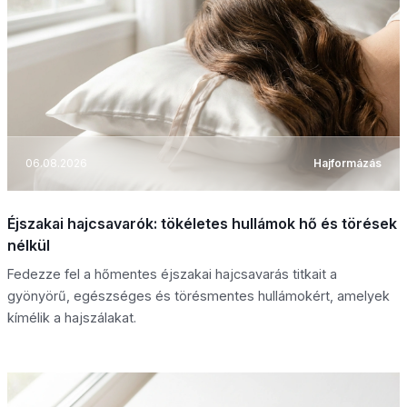
06.08.2026
Hajformázás
Éjszakai hajcsavarók: tökéletes hullámok hő és törések
nélkül
Fedezze fel a hőmentes éjszakai hajcsavarás titkait a
gyönyörű, egészséges és törésmentes hullámokért, amelyek
kímélik a hajszálakat.