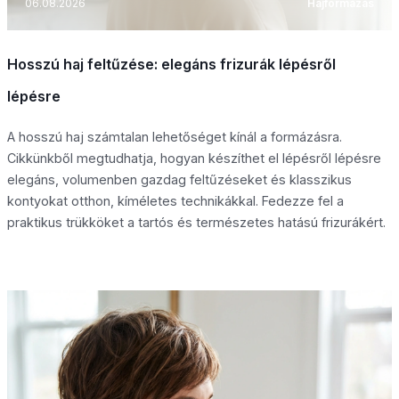
06.08.2026
Hajformázás
Hosszú haj feltűzése: elegáns frizurák lépésről
lépésre
A hosszú haj számtalan lehetőséget kínál a formázásra.
Cikkünkből megtudhatja, hogyan készíthet el lépésről lépésre
elegáns, volumenben gazdag feltűzéseket és klasszikus
kontyokat otthon, kíméletes technikákkal. Fedezze fel a
praktikus trükköket a tartós és természetes hatású frizurákért.