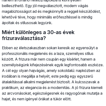
beilleszthető. Egy jól megválasztott, modern vágás
magabiztosságot ad és megkönnyíti a reggeli készülődést,
lehetővé téve, hogy minimális erőfeszítéssel is mindig
ápoltak és stílusosak legyünk.
Miért különleges a 30-as évek
frizuraválasztása?
Ebben az életszakaszban sokan keresik az egyensúlyt a
professzionális megjelenés és a laza, személyes stílus
között. A frizura már nem csupán egy kísérlet, hanem a
személyiségünk kifejezésének egyik legfontosabb eszköze.
A cél egy olyan hajvágás, amely sokoldalú: napközben az
irodában is megállja a helyét, este pedig egy egyszerű
átalakítással alkalmi megjelenést biztosít. A kulcsszavak a
praktikum, az elegancia és a modernitás. A jó frizura kiemeli
az arcvonásokat, egészségesnek és ragyogónak mutatja a
hajat, és nem igényel órákat a tükör előtt.