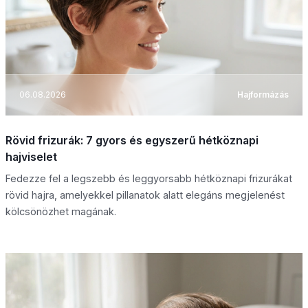
06.08.2026
Hajformázás
Rövid frizurák: 7 gyors és egyszerű hétköznapi
hajviselet
Fedezze fel a legszebb és leggyorsabb hétköznapi frizurákat
rövid hajra, amelyekkel pillanatok alatt elegáns megjelenést
kölcsönözhet magának.