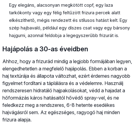
Egy elegáns, alacsonyan megkötött copf, egy laza
tarkókonty vagy egy félig feltűzött frizura percek alatt
elkészíthető, mégis rendezett és stílusos hatást kelt. Egy
szép hajbavaló, például egy díszes csat vagy egy bársony
hajgumi, azonnal feldobja a legegyszerűbb frizurát is.
Hajápolás a 30-as éveidben
Ahhoz, hogy a frizurád mindig a legjobb formájában legyen,
elengedhetetlen a megfelelő hajápolás. Ebben a korban a
haj textúrája és állapota változhat, ezért érdemes nagyobb
figyelmet fordítani a táplálásra és a védelemre. Használj
rendszeresen hidratáló hajpakolásokat, védd a hajadat a
hőformázás káros hatásaitól hővédő spray-vel, és ne
feledkezz meg a rendszeres, 6-8 hetente esedékes
hajvágásról sem. Az egészséges, ragyogó haj minden
frizura alapja.