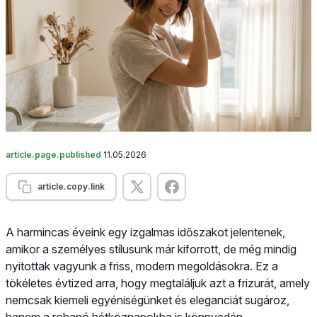
article.page.published
11.05.2026
article.copy.link
A harmincas éveink egy izgalmas időszakot jelentenek,
amikor a személyes stílusunk már kiforrott, de még mindig
nyitottak vagyunk a friss, modern megoldásokra. Ez a
tökéletes évtized arra, hogy megtaláljuk azt a frizurát, amely
nemcsak kiemeli egyéniségünket és eleganciát sugároz,
hanem a rohanó hétköznapokba is könnyedén