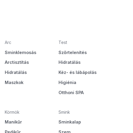
Arc
Test
Sminklemosás
Szőrtelenítés
Arctisztítás
Hidratálás
Hidratálás
Kéz- és lábápolás
Maszkok
Higiénia
Otthoni SPA
Körmök
Smink
Manikűr
Sminkalap
Pedikűr
Szem