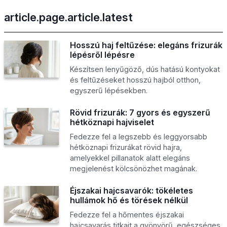
article.page.article.latest
Hosszú haj feltűzése: elegáns frizurák
lépésről lépésre
Készítsen lenyűgöző, dús hatású kontyokat
és feltűzéseket hosszú hajból otthon,
egyszerű lépésekben.
Rövid frizurák: 7 gyors és egyszerű
hétköznapi hajviselet
Fedezze fel a legszebb és leggyorsabb
hétköznapi frizurákat rövid hajra,
amelyekkel pillanatok alatt elegáns
megjelenést kölcsönözhet magának.
Éjszakai hajcsavarók: tökéletes
hullámok hő és törések nélkül
Fedezze fel a hőmentes éjszakai
hajcsavarás titkait a gyönyörű, egészséges