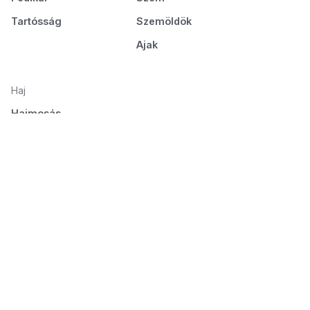
Tartósság
Szemöldök
Ajak
Haj
Hajmosás
Ápolás és táplálás
Hajformázás
Fésülés és szárítás