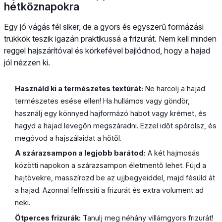
hétköznapokra
Egy jó vágás fél siker, de a gyors és egyszerű formázási
trükkök teszik igazán praktikussá a frizurát. Nem kell minden
reggel hajszárítóval és körkefével bajlódnod, hogy a hajad
jól nézzen ki.
Használd ki a természetes textúrát:
Ne harcolj a hajad
természetes esése ellen! Ha hullámos vagy göndör,
használj egy könnyed hajformázó habot vagy krémet, és
hagyd a hajad levegőn megszáradni. Ezzel időt spórolsz, és
megóvod a hajszálaidat a hőtől.
A szárazsampon a legjobb barátod:
A két hajmosás
közötti napokon a szárazsampon életmentő lehet. Fújd a
hajtövekre, masszírozd be az ujjbegyeiddel, majd fésüld át
a hajad. Azonnal felfrissíti a frizurát és extra volument ad
neki.
Ötperces frizurák:
Tanulj meg néhány villámgyors frizurát!