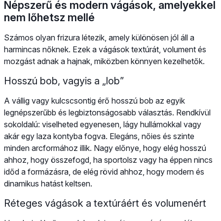
Népszerű és modern vágások, amelyekkel
nem lőhetsz mellé
Számos olyan frizura létezik, amely különösen jól áll a
harmincas nőknek. Ezek a vágások textúrát, volument és
mozgást adnak a hajnak, miközben könnyen kezelhetők.
Hosszú bob, vagyis a „lob”
A vállig vagy kulcscsontig érő hosszú bob az egyik
legnépszerűbb és legbiztonságosabb választás. Rendkívül
sokoldalú: viselheted egyenesen, lágy hullámokkal vagy
akár egy laza kontyba fogva. Elegáns, nőies és szinte
minden arcformához illik. Nagy előnye, hogy elég hosszú
ahhoz, hogy összefogd, ha sportolsz vagy ha éppen nincs
időd a formázásra, de elég rövid ahhoz, hogy modern és
dinamikus hatást keltsen.
Réteges vágások a textúráért és volumenért