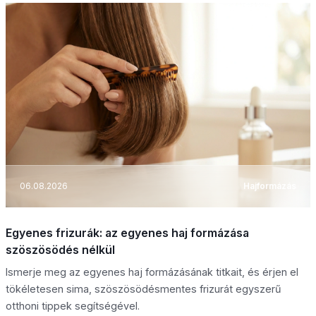
06.08.2026
Hajformázás
Egyenes frizurák: az egyenes haj formázása
szöszösödés nélkül
Ismerje meg az egyenes haj formázásának titkait, és érjen el
tökéletesen sima, szöszösödésmentes frizurát egyszerű
otthoni tippek segítségével.