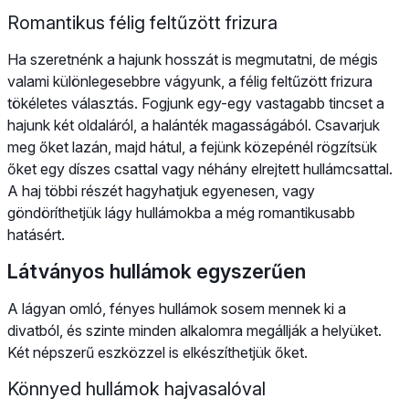
Romantikus félig feltűzött frizura
Ha szeretnénk a hajunk hosszát is megmutatni, de mégis
valami különlegesebbre vágyunk, a félig feltűzött frizura
tökéletes választás. Fogjunk egy-egy vastagabb tincset a
hajunk két oldaláról, a halánték magasságából. Csavarjuk
meg őket lazán, majd hátul, a fejünk közepénél rögzítsük
őket egy díszes csattal vagy néhány elrejtett hullámcsattal.
A haj többi részét hagyhatjuk egyenesen, vagy
göndöríthetjük lágy hullámokba a még romantikusabb
hatásért.
Látványos hullámok egyszerűen
A lágyan omló, fényes hullámok sosem mennek ki a
divatból, és szinte minden alkalomra megállják a helyüket.
Két népszerű eszközzel is elkészíthetjük őket.
Könnyed hullámok hajvasalóval