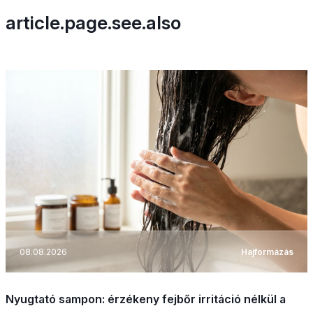
article.page.see.also
08.08.2026
Hajformázás
Nyugtató sampon: érzékeny fejbőr irritáció nélkül a