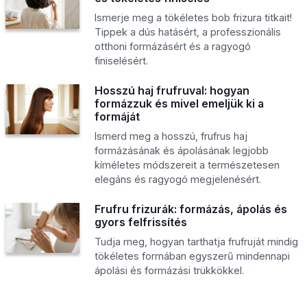
Ismerje meg a tökéletes bob frizura titkait!
Tippek a dús hatásért, a professzionális
otthoni formázásért és a ragyogó
finiselésért.
Hosszú haj frufruval: hogyan
formázzuk és mivel emeljük ki a
formáját
Ismerd meg a hosszú, frufrus haj
formázásának és ápolásának legjobb
kíméletes módszereit a természetesen
elegáns és ragyogó megjelenésért.
Frufru frizurák: formázás, ápolás és
gyors felfrissítés
Tudja meg, hogyan tarthatja frufruját mindig
tökéletes formában egyszerű mindennapi
ápolási és formázási trükkökkel.