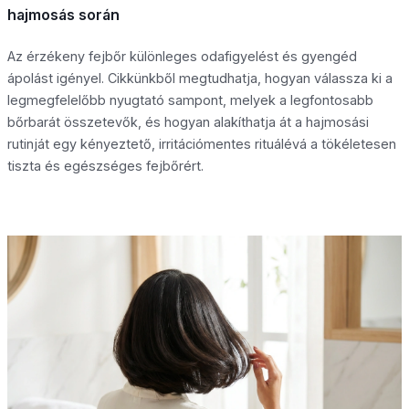
hajmosás során
Az érzékeny fejbőr különleges odafigyelést és gyengéd
ápolást igényel. Cikkünkből megtudhatja, hogyan válassza ki a
legmegfelelőbb nyugtató sampont, melyek a legfontosabb
bőrbarát összetevők, és hogyan alakíthatja át a hajmosási
rutinját egy kényeztető, irritációmentes rituálévá a tökéletesen
tiszta és egészséges fejbőrért.