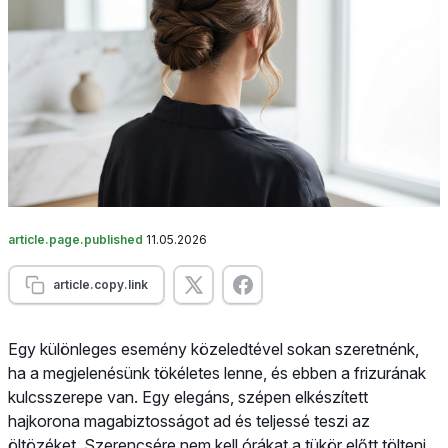
article.page.published
11.05.2026
article.copy.link
Egy különleges esemény közeledtével sokan szeretnénk,
ha a megjelenésünk tökéletes lenne, és ebben a frizurának
kulcsszerepe van. Egy elegáns, szépen elkészített
hajkorona magabiztosságot ad és teljessé teszi az
öltözéket. Szerencsére nem kell órákat a tükör előtt tölteni