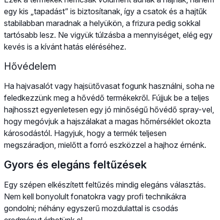
egy kis „tapadást” is biztosítanak, így a csatok és a hajtűk
stabilabban maradnak a helyükön, a frizura pedig sokkal
tartósabb lesz. Ne vigyük túlzásba a mennyiséget, elég egy
kevés is a kívánt hatás eléréséhez.
Hővédelem
Ha hajvasalót vagy hajsütővasat fogunk használni, soha ne
feledkezzünk meg a hővédő termékekről. Fújjuk be a teljes
hajhosszt egyenletesen egy jó minőségű hővédő spray-vel,
hogy megóvjuk a hajszálakat a magas hőmérséklet okozta
károsodástól. Hagyjuk, hogy a termék teljesen
megszáradjon, mielőtt a forró eszközzel a hajhoz érnénk.
Gyors és elegáns feltűzések
Egy szépen elkészített feltűzés mindig elegáns választás.
Nem kell bonyolult fonatokra vagy profi technikákra
gondolni; néhány egyszerű mozdulattal is csodás
eredményt érhetünk el.