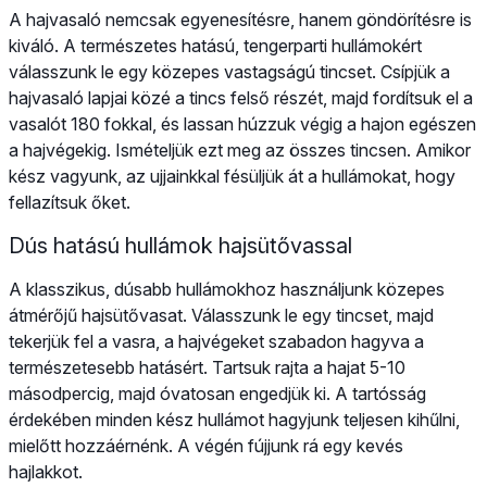
A hajvasaló nemcsak egyenesítésre, hanem göndörítésre is
kiváló. A természetes hatású, tengerparti hullámokért
válasszunk le egy közepes vastagságú tincset. Csípjük a
hajvasaló lapjai közé a tincs felső részét, majd fordítsuk el a
vasalót 180 fokkal, és lassan húzzuk végig a hajon egészen
a hajvégekig. Ismételjük ezt meg az összes tincsen. Amikor
kész vagyunk, az ujjainkkal fésüljük át a hullámokat, hogy
fellazítsuk őket.
Dús hatású hullámok hajsütővassal
A klasszikus, dúsabb hullámokhoz használjunk közepes
átmérőjű hajsütővasat. Válasszunk le egy tincset, majd
tekerjük fel a vasra, a hajvégeket szabadon hagyva a
természetesebb hatásért. Tartsuk rajta a hajat 5-10
másodpercig, majd óvatosan engedjük ki. A tartósság
érdekében minden kész hullámot hagyjunk teljesen kihűlni,
mielőtt hozzáérnénk. A végén fújjunk rá egy kevés
hajlakkot.