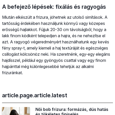
A befejező lépések: fixálás és ragyogás
Miután elkészült a frizura, jöhetnek az utolsó simítások. A
tartósság érdekében használjunk könnyű vagy közepes
erősségű hajlakkot. Fújjuk 20-30 cm távolságból, hogy a
lakk finom ködként telepedjen a hajra, és ne nehezítse el
azt. A ragyogó végeredményért használhatunk egy kevés
fény spray-t, amely kiemeli a haj textúráját és egészséges
csillogást kölcsönöz neki. Ha szeretnénk, egy-egy elegáns
hajdísszel, például egy gyöngyös csattal vagy egy finom
hajpánttal még különlegesebbé tehetjük az alkalmi
frizuránkat.
article.page.article.latest
Női bob frizura: formázás, dús hatás
és tökéletes finiselés