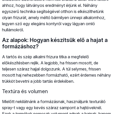
ahhoz, hogy látványos eredményt érjünk el. Néhány
egyszerű technika segítségével otthon is elkészíthetünk
olyan frizurát, amely méltó bármilyen ünnepi alkalomhoz,
legyen szó egy elegáns kontyról vagy lágyan omló
hullámokról.
Az alapok: Hogyan készítsük elő a hajat a
formázáshoz?
A tartós és szép alkalmi frizura titka a megfelelő
előkészítésben rejlik. A legjobb, ha frissen mosott, de
teljesen száraz hajjal dolgozunk. A túl selymes, frissen
mosott haj nehezebben formázható, ezért érdemes néhány
trükköt bevetni a jobb tartás érdekében.
Textúra és volumen
Mielőtt nekilátnánk a formázásnak, használjunk texturáló
spray-t vagy egy kevés száraz sampont a hajtöveknél.
Ezek a termékek nemcsak volument adnak a hajnak, hanem