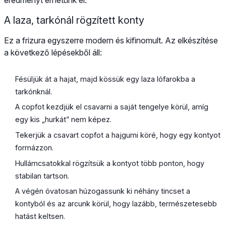
A laza, tarkónál rögzített konty
Ez a frizura egyszerre modern és kifinomult. Az elkészítése
a következő lépésekből áll:
Fésüljük át a hajat, majd kössük egy laza lófarokba a
tarkónknál.
A copfot kezdjük el csavarni a saját tengelye körül, amíg
egy kis „hurkát” nem képez.
Tekerjük a csavart copfot a hajgumi köré, hogy egy kontyot
formázzon.
Hullámcsatokkal rögzítsük a kontyot több ponton, hogy
stabilan tartson.
A végén óvatosan húzogassunk ki néhány tincset a
kontyból és az arcunk körül, hogy lazább, természetesebb
hatást keltsen.