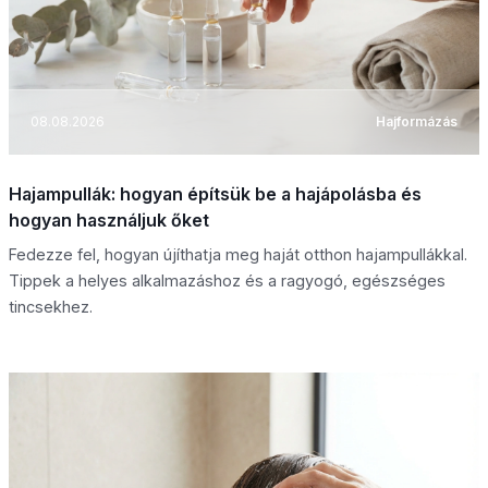
08.08.2026
Hajformázás
Hajampullák: hogyan építsük be a hajápolásba és
hogyan használjuk őket
Fedezze fel, hogyan újíthatja meg haját otthon hajampullákkal.
Tippek a helyes alkalmazáshoz és a ragyogó, egészséges
tincsekhez.