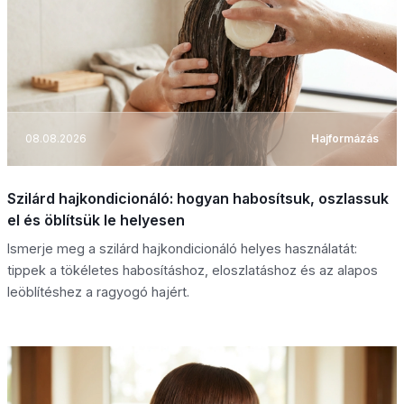
08.08.2026
Hajformázás
Szilárd hajkondicionáló: hogyan habosítsuk, oszlassuk
el és öblítsük le helyesen
Ismerje meg a szilárd hajkondicionáló helyes használatát:
tippek a tökéletes habosításhoz, eloszlatáshoz és az alapos
leöblítéshez a ragyogó hajért.