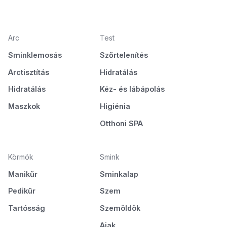
Arc
Test
Sminklemosás
Szőrtelenítés
Arctisztítás
Hidratálás
Hidratálás
Kéz- és lábápolás
Maszkok
Higiénia
Otthoni SPA
Körmök
Smink
Manikűr
Sminkalap
Pedikűr
Szem
Tartósság
Szemöldök
Ajak