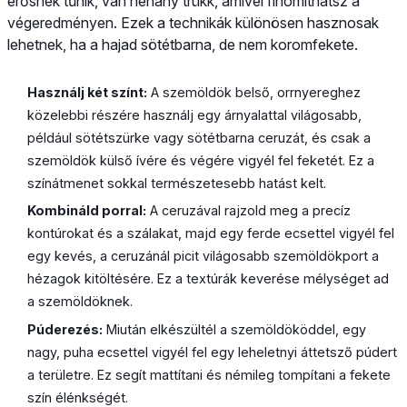
erősnek tűnik, van néhány trükk, amivel finomíthatsz a
végeredményen. Ezek a technikák különösen hasznosak
lehetnek, ha a hajad sötétbarna, de nem koromfekete.
Használj két színt:
A szemöldök belső, orrnyereghez
közelebbi részére használj egy árnyalattal világosabb,
például sötétszürke vagy sötétbarna ceruzát, és csak a
szemöldök külső ívére és végére vigyél fel feketét. Ez a
színátmenet sokkal természetesebb hatást kelt.
Kombináld porral:
A ceruzával rajzold meg a precíz
kontúrokat és a szálakat, majd egy ferde ecsettel vigyél fel
egy kevés, a ceruzánál picit világosabb szemöldökport a
hézagok kitöltésére. Ez a textúrák keverése mélységet ad
a szemöldöknek.
Púderezés:
Miután elkészültél a szemöldököddel, egy
nagy, puha ecsettel vigyél fel egy leheletnyi áttetsző púdert
a területre. Ez segít mattítani és némileg tompítani a fekete
szín élénkségét.