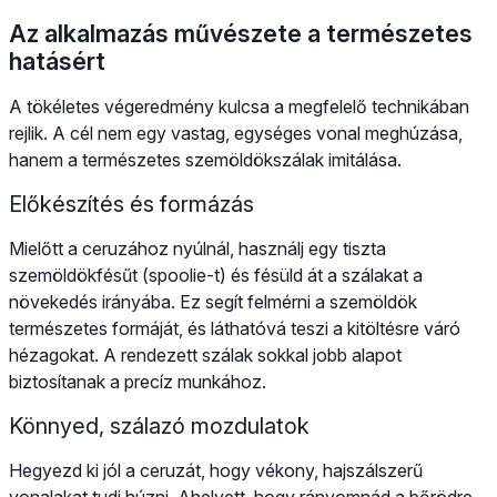
Az alkalmazás művészete a természetes
hatásért
A tökéletes végeredmény kulcsa a megfelelő technikában
rejlik. A cél nem egy vastag, egységes vonal meghúzása,
hanem a természetes szemöldökszálak imitálása.
Előkészítés és formázás
Mielőtt a ceruzához nyúlnál, használj egy tiszta
szemöldökfésűt (spoolie-t) és fésüld át a szálakat a
növekedés irányába. Ez segít felmérni a szemöldök
természetes formáját, és láthatóvá teszi a kitöltésre váró
hézagokat. A rendezett szálak sokkal jobb alapot
biztosítanak a precíz munkához.
Könnyed, szálazó mozdulatok
Hegyezd ki jól a ceruzát, hogy vékony, hajszálszerű
vonalakat tudj húzni. Ahelyett, hogy rányomnád a bőrödre,