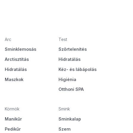
Arc
Test
Sminklemosás
Szőrtelenítés
Arctisztítás
Hidratálás
Hidratálás
Kéz- és lábápolás
Maszkok
Higiénia
Otthoni SPA
Körmök
Smink
Manikűr
Sminkalap
Pedikűr
Szem