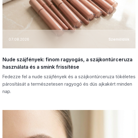
07.08.2026
Szemöldök
Nude szájfények: finom ragyogás, a szájkontúrceruza
használata és a smink frissítése
Fedezze fel a nude szájfények és a szájkontúrceruza tökéletes
párosítását a természetesen ragyogó és dús ajkakért minden
nap.