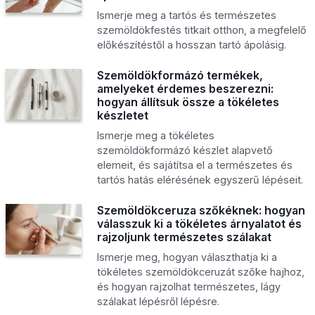
Ismerje meg a tartós és természetes
szemöldökfestés titkait otthon, a megfelelő
előkészítéstől a hosszan tartó ápolásig.
Szemöldökformázó termékek,
amelyeket érdemes beszerezni:
hogyan állítsuk össze a tökéletes
készletet
Ismerje meg a tökéletes
szemöldökformázó készlet alapvető
elemeit, és sajátítsa el a természetes és
tartós hatás elérésének egyszerű lépéseit.
Szemöldökceruza szőkéknek: hogyan
válasszuk ki a tökéletes árnyalatot és
rajzoljunk természetes szálakat
Ismerje meg, hogyan választhatja ki a
tökéletes szemöldökceruzát szőke hajhoz,
és hogyan rajzolhat természetes, lágy
szálakat lépésről lépésre.