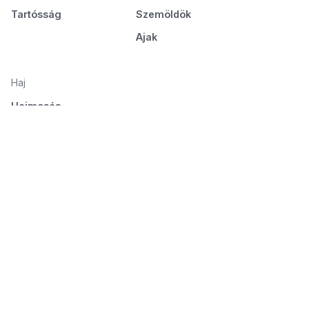
Tartósság
Szemöldök
Ajak
Haj
Hajmosás
Ápolás és táplálás
Hajformázás
Fésülés és szárítás