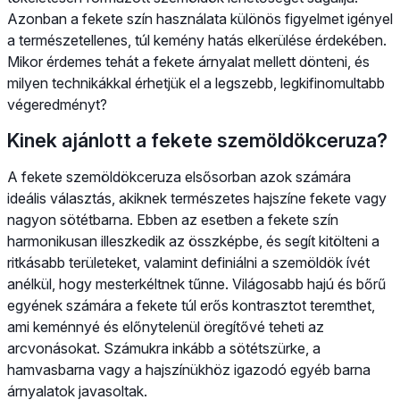
Azonban a fekete szín használata különös figyelmet igényel
a természetellenes, túl kemény hatás elkerülése érdekében.
Mikor érdemes tehát a fekete árnyalat mellett dönteni, és
milyen technikákkal érhetjük el a legszebb, legkifinomultabb
végeredményt?
Kinek ajánlott a fekete szemöldökceruza?
A fekete szemöldökceruza elsősorban azok számára
ideális választás, akiknek természetes hajszíne fekete vagy
nagyon sötétbarna. Ebben az esetben a fekete szín
harmonikusan illeszkedik az összképbe, és segít kitölteni a
ritkásabb területeket, valamint definiálni a szemöldök ívét
anélkül, hogy mesterkéltnek tűnne. Világosabb hajú és bőrű
egyének számára a fekete túl erős kontrasztot teremthet,
ami keménnyé és előnytelenül öregítővé teheti az
arcvonásokat. Számukra inkább a sötétszürke, a
hamvasbarna vagy a hajszínükhöz igazodó egyéb barna
árnyalatok javasoltak.