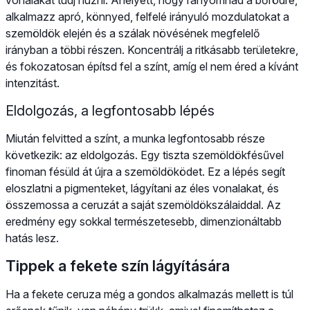
alkalmazz apró, könnyed, felfelé irányuló mozdulatokat a
szemöldök elején és a szálak növésének megfelelő
irányban a többi részen. Koncentrálj a ritkásabb területekre,
és fokozatosan építsd fel a színt, amíg el nem éred a kívánt
intenzitást.
Eldolgozás, a legfontosabb lépés
Miután felvitted a színt, a munka legfontosabb része
következik: az eldolgozás. Egy tiszta szemöldökfésűvel
finoman fésüld át újra a szemöldöködet. Ez a lépés segít
eloszlatni a pigmenteket, lágyítani az éles vonalakat, és
összemossa a ceruzát a saját szemöldökszálaiddal. Az
eredmény egy sokkal természetesebb, dimenzionáltabb
hatás lesz.
Tippek a fekete szín lágyítására
Ha a fekete ceruza még a gondos alkalmazás mellett is túl