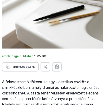
article.page.published
11.05.2026
article.copy.link
A fekete szemöldökceruza egy klasszikus eszköz a
sminkkészletben, amely drámai és határozott megjelenést
kölcsönözhet. A tiszta fehér felületen elhelyezett elegáns
ceruza és a puha fésűs kefe látványa a precizitást és a
tökéletesen formázott szemöldök lehetőségét sugallja.