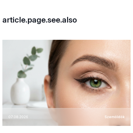
article.page.see.also
07.08.2026
Szemöldök