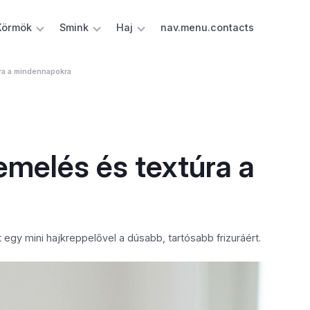
Körmök
Smink
Haj
nav.menu.contacts
ra a mindennapokra
emelés és textúra a
 egy mini hajkreppelővel a dúsabb, tartósabb frizuráért.