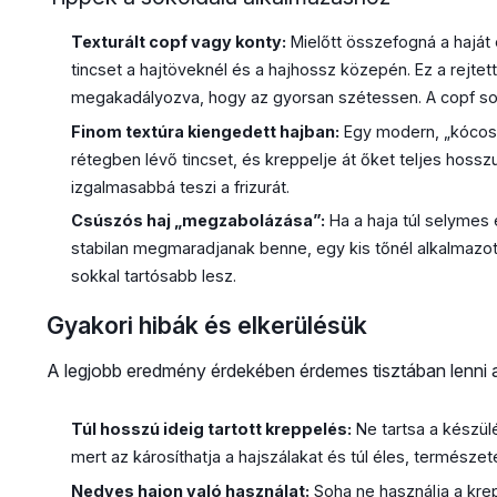
Texturált copf vagy konty:
Mielőtt összefogná a haját
tincset a hajtöveknél és a hajhossz közepén. Ez a rejtett
megakadályozva, hogy az gyorsan szétessen. A copf so
Finom textúra kiengedett hajban:
Egy modern, „kócos”
rétegben lévő tincset, és kreppelje át őket teljes hossz
izgalmasabbá teszi a frizurát.
Csúszós haj „megzabolázása”:
Ha a haja túl selymes
stabilan megmaradjanak benne, egy kis tőnél alkalmazott 
sokkal tartósabb lesz.
Gyakori hibák és elkerülésük
A legjobb eredmény érdekében érdemes tisztában lenni a
Túl hosszú ideig tartott kreppelés:
Ne tartsa a készül
mert az károsíthatja a hajszálakat és túl éles, természet
Nedves hajon való használat:
Soha ne használja a kre