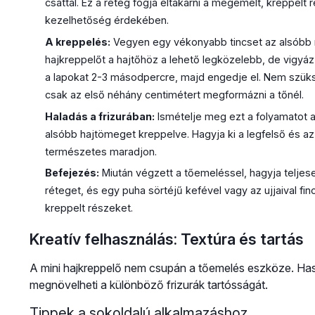
csattal. Ez a réteg fogja eltakarni a megemelt, kreppel
kezelhetőség érdekében.
A kreppelés:
Vegyen egy vékonyabb tincset az alsóbb r
hajkreppelőt a hajtőhöz a lehető legközelebb, de vigyá
a lapokat 2-3 másodpercre, majd engedje el. Nem szüks
csak az első néhány centimétert megformázni a tőnél.
Haladás a frizurában:
Ismételje meg ezt a folyamatot a
alsóbb hajtömeget kreppelve. Hagyja ki a legfelső és az
természetes maradjon.
Befejezés:
Miután végzett a tőemeléssel, hagyja teljesen 
réteget, és egy puha sörtéjű kefével vagy az ujjaival fi
kreppelt részeket.
Kreatív felhasználás: Textúra és tartás
A mini hajkreppelő nem csupán a tőemelés eszköze. Hasz
megnövelheti a különböző frizurák tartósságát.
Tippek a sokoldalú alkalmazáshoz