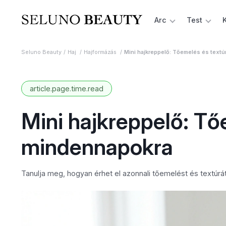
Arc
Test
Seluno Beauty
Haj
Hajformázás
Mini hajkreppelő: Tőemelés és textú
article.page.time.read
Mini hajkreppelő: Tő
mindennapokra
Tanulja meg, hogyan érhet el azonnali tőemelést és textúrát