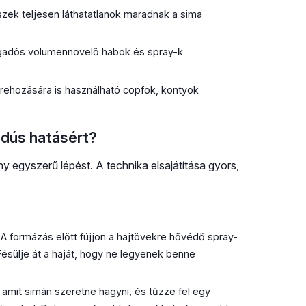
zek teljesen láthatatlanok maradnak a sima
gadós volumennövelő habok és spray-k
ehozására is használható copfok, kontyok
 dús hatásért?
y egyszerű lépést. A technika elsajátítása gyors,
A formázás előtt fújjon a hajtövekre hővédő spray-
ésülje át a haját, hogy ne legyenek benne
, amit simán szeretne hagyni, és tűzze fel egy