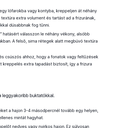
 egy lófarokba vagy kontyba, kreppeljen át néhány
 textúra extra volument és tartást ad a frizurának,
kkal dúsabbnak fog tűnni.
 hatásért válasszon le néhány vékony, alsóbb
ukban. A felső, sima rétegek alatt megbúvó textúra
 és csúszós ahhoz, hogy a fonatok vagy feltűzések
kreppelés extra tapadást biztosít, így a frizura
 leggyakoribb buktatókkal.
éket a hajon 3-4 másodpercnél tovább egy helyen,
ellenes mintát hagyhat.
ppelőt nedves vagy nyirkos hajon. Ez súlyosan