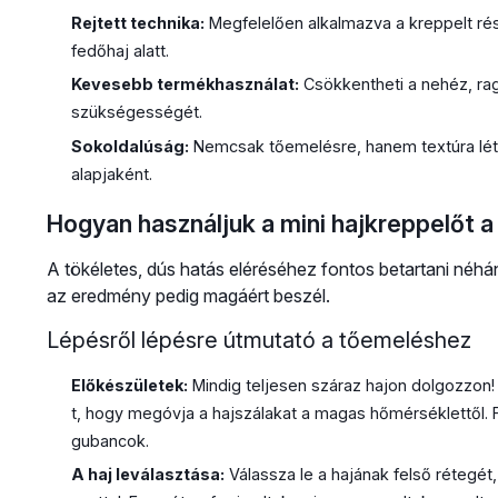
Rejtett technika:
Megfelelően alkalmazva a kreppelt rés
fedőhaj alatt.
Kevesebb termékhasználat:
Csökkentheti a nehéz, ra
szükségességét.
Sokoldalúság:
Nemcsak tőemelésre, hanem textúra létr
alapjaként.
Hogyan használjuk a mini hajkreppelőt a
A tökéletes, dús hatás eléréséhez fontos betartani néhán
az eredmény pedig magáért beszél.
Lépésről lépésre útmutató a tőemeléshez
Előkészületek:
Mindig teljesen száraz hajon dolgozzon! 
t, hogy megóvja a hajszálakat a magas hőmérséklettől. F
gubancok.
A haj leválasztása:
Válassza le a hajának felső rétegét