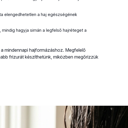
a elengedhetetlen a haj egészségének
, mindig hagyja simán a legfelső hajréteget a
z a mindennapi hajformázáshoz. Megfelelő
tósabb frizurát készíthetünk, miközben megőrizzük