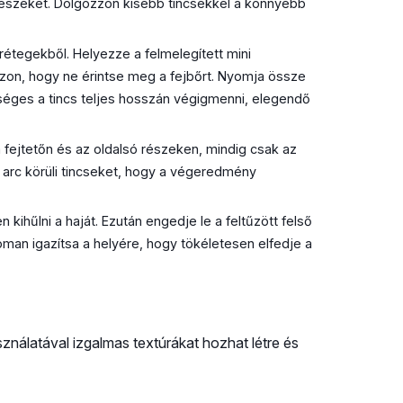
t részeket. Dolgozzon kisebb tincsekkel a könnyebb
étegekből. Helyezze a felmelegített mini
zzon, hogy ne érintse meg a fejbőrt. Nyomja össze
éges a tincs teljes hosszán végigmenni, elegendő
 fejtetőn és az oldalsó részeken, mindig csak az
 arc körüli tincseket, hogy a végeredmény
kihűlni a haját. Ezután engedje le a feltűzött felső
noman igazítsa a helyére, hogy tökéletesen elfedje a
nálatával izgalmas textúrákat hozhat létre és