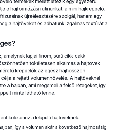
övelő termékek mellett létezik egy egyszerű,
a a hajformázási rutinunkat: a mini hajkreppelő.
frizuráinak újraélesztésére szolgál, hanem egy
meg a hajtöveket és adhatunk izgalmas textúrát a
eges?
 amelynek lapjai finom, sűrű cikk-cakk
köszönhetően tökéletesen alkalmas a hajtövek
éretű kreppelők az egész hajhosszon
 célja a rejtett volumennövelés. A hajtöveknél
re a hajban, ami megemeli a felső rétegeket, így
ppelt minta látható lenne.
nt kölcsönöz a lelapuló hajtöveknek.
hajban, így a volumen akár a következő hajmosásig