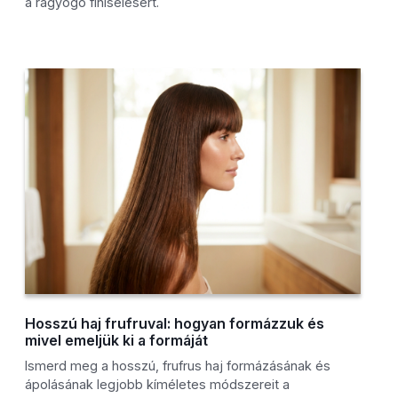
a ragyogó finiselésért.
Hosszú haj frufruval: hogyan formázzuk és
mivel emeljük ki a formáját
Ismerd meg a hosszú, frufrus haj formázásának és
ápolásának legjobb kíméletes módszereit a