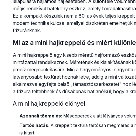
lelapulásra hajlamos haj esetében. A különféle volumenn
mégis rendkívül hatékony eszköz, amely forradalmasíthatj
Ez a kompakt készülék nem a 80-as évek teljes kreppelt 
modern technika kulcsa, amellyel diszkréten emelhetjük 
frizuránknak.
Mi az a mini hajkreppelő és miért különl
A mini hajkreppelő egy kisebb méretű hajformázó eszköz,
mintázattal rendelkeznek. Méretének és kialakításának 
precíz megmunkálására. Míg a hagyományos, nagyobb m
látványosabb textúrát hoznak létre, addig a mini változat
alkalmazva egyfajta belső „támasztószerkezetet” hoz lét
a frizura teltebbnek és dúsabbnak hat anélkül, hogy a kre
A mini hajkreppelő előnyei
Azonnali tőemelés:
Másodpercek alatt látványos volume
Tartós hatás:
A kreppelt textúra tartósan megmarad a 
is kitart.