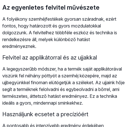
Az egyenletes felvitel művészete
A folyékony szemhéjfestékek gyorsan száradnak, ezért
fontos, hogy határozott és gyors mozdulatokkal
dolgozzunk. A felvitelhez többféle eszköz és technika is
rendelkezésre áll, melyek különböző hatást
eredményeznek.
Felvitel az applikátorral és az ujjakkal
A legegyszerűbb módszer, ha a termék saját applikátorával
viszünk fel néhány pöttyöt a szemhéj közepére, majd az
ujjbegyünkkel finoman elütögetjük a széleket. Az ujjaink hője
segít a terméknek felolvadni és egybeolvadni a bőrrel, ami
természetes, áttetsző hatást eredményez. Ez a technika
ideális a gyors, mindennapi sminkekhez.
Használjunk ecsetet a precízióért
A pontosabb és intenzívebb eredmény érdekében