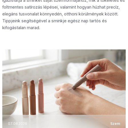
igazíthatja a sminket saját szemformájához, mik a tökéletes és
foltmentes satírozás lépései, valamint hogyan húzhat precíz,
elegáns tusvonalat könnyedén, otthoni körülmények között.
Tippjeink segítségével a sminkje egész nap tartós és
kifogástalan marad.
07.08.2026
Szem