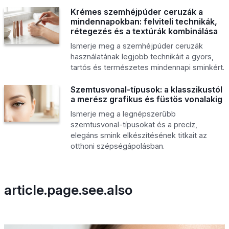
Krémes szemhéjpúder ceruzák a
mindennapokban: felviteli technikák,
rétegezés és a textúrák kombinálása
Ismerje meg a szemhéjpúder ceruzák
használatának legjobb technikáit a gyors,
tartós és természetes mindennapi sminkért.
Szemtusvonal-típusok: a klasszikustól
a merész grafikus és füstös vonalakig
Ismerje meg a legnépszerűbb
szemtusvonal-típusokat és a precíz,
elegáns smink elkészítésének titkait az
otthoni szépségápolásban.
article.page.see.also