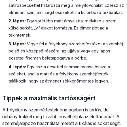
satírozóecsettel határozza meg a mélyítővonalat. Ez lesz az
átmeneti szín, ami segít összekötni a különböző textúrákat.
2. lépés:
Egy sötétebb matt árnyalattal mélyítse a szem
külső sarkát, „V” alakot formázva. Ez dimenziót ad a
tekintetnek.
3. lépés:
Vigye fel a folyékony szemhéjfestéket a szemhéj
belső és középső részére, az ujjával vagy egy lapos
ecsettel finoman beletapogatva a bőrbe.
4. lépés:
Egy tiszta ecsettel finoman mossa össze a
széleket, ahol a matt és a folyékony szemhéjfesték
találkozik, hogy az átmenet zökkenőmentes legyen.
Tippek a maximális tartósságért
A folyékony szemhéjfesték önmagában is tartós, de
néhány trükkel még tovább növelhetjük az élettartamát. A
szemhéjalapozó használata mellett a fixálás is sokat segít.