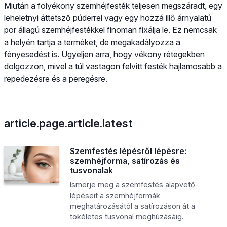
Miután a folyékony szemhéjfesték teljesen megszáradt, egy
leheletnyi áttetsző púderrel vagy egy hozzá illő árnyalatú
por állagú szemhéjfestékkel finoman fixálja le. Ez nemcsak
a helyén tartja a terméket, de megakadályozza a
fényesedést is. Ügyeljen arra, hogy vékony rétegekben
dolgozzon, mivel a túl vastagon felvitt festék hajlamosabb a
repedezésre és a peregésre.
article.page.article.latest
Szemfestés lépésről lépésre:
szemhéjforma, satírozás és
tusvonalak
Ismerje meg a szemfestés alapvető
lépéseit a szemhéjformák
meghatározásától a satírozáson át a
tökéletes tusvonal meghúzásáig.