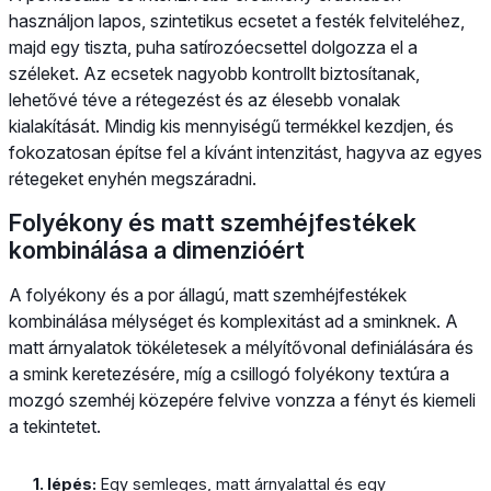
használjon lapos, szintetikus ecsetet a festék felviteléhez,
majd egy tiszta, puha satírozóecsettel dolgozza el a
széleket. Az ecsetek nagyobb kontrollt biztosítanak,
lehetővé téve a rétegezést és az élesebb vonalak
kialakítását. Mindig kis mennyiségű termékkel kezdjen, és
fokozatosan építse fel a kívánt intenzitást, hagyva az egyes
rétegeket enyhén megszáradni.
Folyékony és matt szemhéjfestékek
kombinálása a dimenzióért
A folyékony és a por állagú, matt szemhéjfestékek
kombinálása mélységet és komplexitást ad a sminknek. A
matt árnyalatok tökéletesek a mélyítővonal definiálására és
a smink keretezésére, míg a csillogó folyékony textúra a
mozgó szemhéj közepére felvive vonzza a fényt és kiemeli
a tekintetet.
1. lépés:
Egy semleges, matt árnyalattal és egy