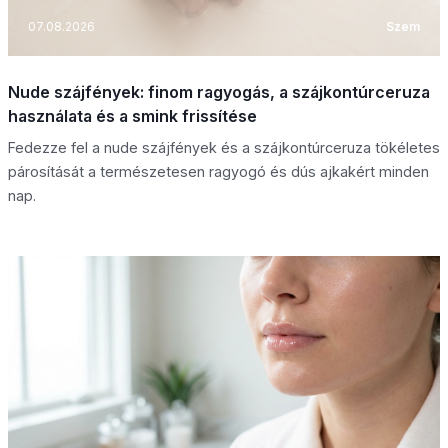
07.08.2026
Szem
Nude szájfények: finom ragyogás, a szájkontúrceruza
használata és a smink frissítése
Fedezze fel a nude szájfények és a szájkontúrceruza tökéletes
párosítását a természetesen ragyogó és dús ajkakért minden
nap.