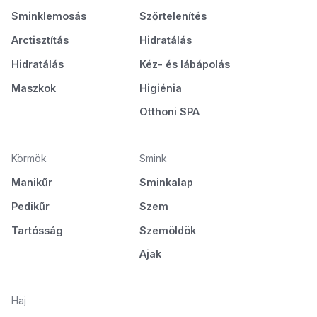
Sminklemosás
Szőrtelenítés
Arctisztítás
Hidratálás
Hidratálás
Kéz- és lábápolás
Maszkok
Higiénia
Otthoni SPA
Körmök
Smink
Manikűr
Sminkalap
Pedikűr
Szem
Tartósság
Szemöldök
Ajak
Haj