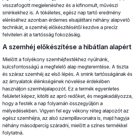
visszafogott megjelenéshez és a kifinomult, művészi
sminkekhez is. A tökéletes, egész nap tartó eredmény
eléréséhez azonban érdemes elsajátítani néhány alapvető
technikát, a szemhéj előkészítésétől kezdve a precíz
felvitelen át a tartósság fokozásáig.
A szemhéj előkészítése a hibátlan alapért
Mielőtt a folyékony szemhéjfestékhez nyúlnánk,
kulcsfontosságú a megfelelő alap megteremtése. A tiszta
és száraz szemhéj az első lépés. A smink tartósságának és
az árnyalatok élénkségének növelése érdekében
használjon szemhéjalapozót. Ez a termék egyenletes
felületet képez, kitölti az apró redőket, és megakadályozza,
hogy a festék a nap folyamán összegyűljön a
mélyedésekben. Vigyen fel egy vékony réteg alapozót az
egész szemhéjra, az alsó szempillavonalra is, majd hagyja
néhány másodpercig száradni, mielőtt a színes termékkel
folytatná.