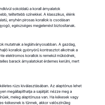
dkívül sokoldalú a korall árnyalatok
ebb, telítettebb színekkel. A klasszikus, élénk
ulatú, enyhén pirosas korallok is csodásan
agyogó, egészséges megjelenést biztosítanak.
atok mutatnak a leglátványosabban. A gazdag,
hajló korallok gyönyörű kontrasztot alkotnak a
inte elektromos korallok is remekül működnek,
elles barack árnyalatokat érdemes kerülni, mert
kéletes rúzs kiválasztásában. Az alaptónus lehet
en megállapíthatja a sajátját: nézze meg a
zínűek, meleg alaptónusa van. Ha kékesek vagy
des-kékesnek is tűnnek, akkor valószínűleg