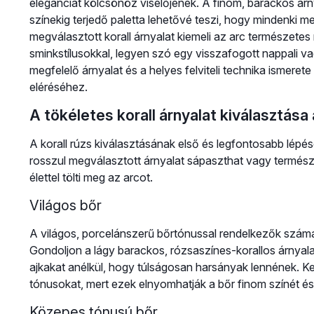
eleganciát kölcsönöz viselőjének. A finom, barackos árn
színekig terjedő paletta lehetővé teszi, hogy mindenki me
megválasztott korall árnyalat kiemeli az arc természete
sminkstílusokkal, legyen szó egy visszafogott nappali v
megfelelő árnyalat és a helyes felviteli technika ismere
eléréséhez.
A tökéletes korall árnyalat kiválasztása
A korall rúzs kiválasztásának első és legfontosabb lép
rosszul megválasztott árnyalat sápaszthat vagy természet
élettel tölti meg az arcot.
Világos bőr
A világos, porcelánszerű bőrtónussal rendelkezők számára
Gondoljon a lágy barackos, rózsaszínes-korallos árnyala
ajkakat anélkül, hogy túlságosan harsányak lennének. Ke
tónusokat, mert ezek elnyomhatják a bőr finom színét és
Közepes tónusú bőr