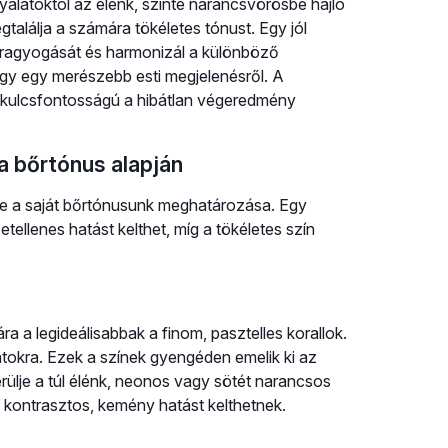
yalatoktól az élénk, szinte narancsvörösbe hajló
gtalálja a számára tökéletes tónust. Egy jól
s ragyogását és harmonizál a különböző
agy egy merészebb esti megjelenésről. A
te kulcsfontosságú a hibátlan végeredmény
 a bőrtónus alapján
ése a saját bőrtónusunk meghatározása. Egy
ellenes hatást kelthet, míg a tökéletes szín
 a legideálisabbak a finom, pasztelles korallok.
tokra. Ezek a színek gyengéden emelik ki az
rülje a túl élénk, neonos vagy sötét narancsos
 kontrasztos, kemény hatást kelthetnek.