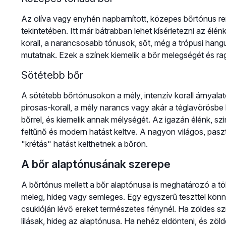
Az olíva vagy enyhén napbarnított, közepes bőrtónus ren
tekintetében. Itt már bátrabban lehet kísérletezni az élénk
korall, a narancsosabb tónusok, sőt, még a trópusi hang
mutatnak. Ezek a színek kiemelik a bőr melegségét és r
Sötétebb bőr
A sötétebb bőrtónusokon a mély, intenzív korall árnyal
pirosas-korall, a mély narancs vagy akár a téglavörösbe 
bőrrel, és kiemelik annak mélységét. Az igazán élénk, sz
feltűnő és modern hatást keltve. A nagyon világos, paszt
"krétás" hatást kelthetnek a bőrön.
A bőr alaptónusának szerepe
A bőrtónus mellett a bőr alaptónusa is meghatározó a tö
meleg, hideg vagy semleges. Egy egyszerű teszttel könny
csuklóján lévő ereket természetes fénynél. Ha zöldes s
lilásak, hideg az alaptónusa. Ha nehéz eldönteni, és zöl