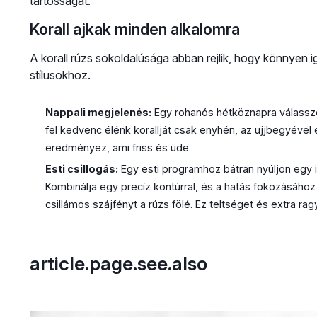
tartósságát.
Korall ajkak minden alkalomra
A korall rúzs sokoldalúsága abban rejlik, hogy könnyen 
stílusokhoz.
Nappali megjelenés:
Egy rohanós hétköznapra válasszo
fel kedvenc élénk korallját csak enyhén, az ujjbegyével 
eredményez, ami friss és üde.
Esti csillogás:
Egy esti programhoz bátran nyúljon egy 
Kombinálja egy precíz kontúrral, és a hatás fokozásához
csillámos szájfényt a rúzs fölé. Ez teltséget és extra r
article.page.see.also