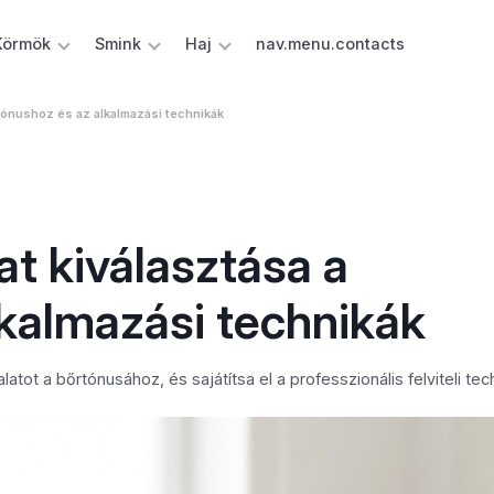
Körmök
Smink
Haj
nav.menu.contacts
őrtónushoz és az alkalmazási technikák
lat kiválasztása a
kalmazási technikák
atot a bőrtónusához, és sajátítsa el a professzionális felviteli tec