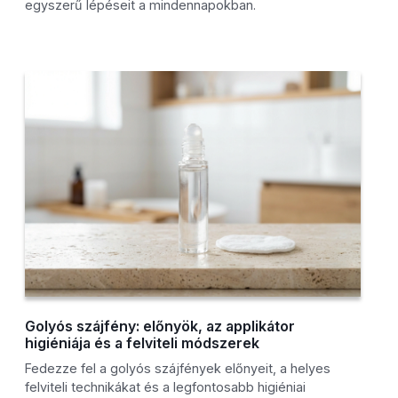
egyszerű lépéseit a mindennapokban.
Golyós szájfény: előnyök, az applikátor
higiéniája és a felviteli módszerek
Fedezze fel a golyós szájfények előnyeit, a helyes
felviteli technikákat és a legfontosabb higiéniai