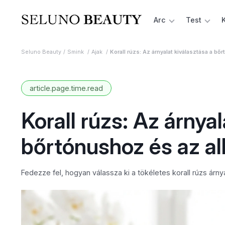
Arc
Test
Seluno Beauty
Smink
Ajak
Korall rúzs: Az árnyalat kiválasztása a b
article.page.time.read
Korall rúzs: Az árnya
bőrtónushoz és az al
Fedezze fel, hogyan válassza ki a tökéletes korall rúzs árnyal