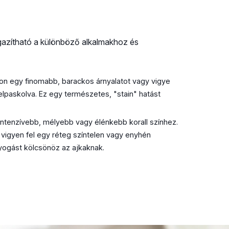
igazítható a különböző alkalmakhoz és
n egy finomabb, barackos árnyalatot vagy vigye
elpaskolva. Ez egy természetes, "stain" hatást
intenzívebb, mélyebb vagy élénkebb korall színhez.
 vigyen fel egy réteg színtelen vagy enyhén
agyogást kölcsönöz az ajkaknak.