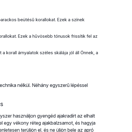
arackos beütésű korallokat. Ezek a színek
allokat. Ezek a hűvösebb tónusok frissítik fel az
 korall árnyalatok széles skálája jól áll Önnek, a
 technika nélkül. Néhány egyszerű lépéssel
ás
gyszer használjon gyengéd ajakradírt az elhalt
fel egy vékony réteg ajakbalzsamot, és hagyja
nletesen terüljön el, és ne üljön bele az apró