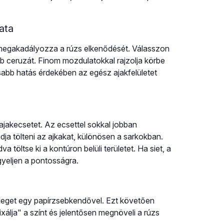
ata
s megakadályozza a rúzs elkenődését. Válasszon
b ceruzát. Finom mozdulatokkal rajzolja körbe
sabb hatás érdekében az egész ajakfelületet
ajakecsetet. Az ecsettel sokkal jobban
udja tölteni az ajkakat, különösen a sarkokban.
va töltse ki a kontúron belüli területet. Ha siet, a
igyeljen a pontosságra.
lesleget egy papírzsebkendővel. Ezt követően
xálja" a színt és jelentősen megnöveli a rúzs