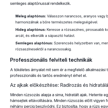
semleges alaptónussal rendelkezik.
Meleg alaptónus:
Válasszon narancsos, aranyos vagy b
harmonizálnak a bőre természetes melegségével.
Hideg alaptónus:
Keresse a rózsaszínes, pirosasabb kor
arcát, és elkerülik a sápasztó hatást.
Semleges alaptónus:
Szerencsés helyzetben van, mert a
rózsaszínesektől a narancsosakig.
Professzionális felviteli technikák
A tökéletes árnyalat mit sem ér a megfelelő alkalmazási
professzionális és tartós eredményt érhet el.
Az ajkak előkészítése: Radírozás és hidratál
Minden rúzsozás alapja a sima, hidratált ajak. Hetente e
hámsejtek eltávolítására. Minden rúzsozás előtt vigyen 
néhány percig beszívódni. Ez biztosítja, hogy a rúzs egye