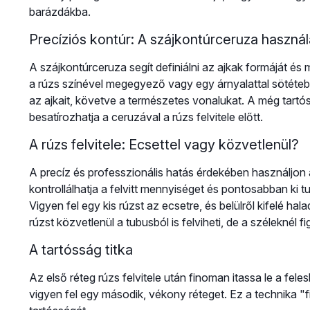
barázdákba.
Precíziós kontúr: A szájkontúrceruza használ
A szájkontúrceruza segít definiálni az ajkak formáját é
a rúzs színével megegyező vagy egy árnyalattal sötéteb
az ajkait, követve a természetes vonalukat. A még tartó
besatírozhatja a ceruzával a rúzs felvitele előtt.
A rúzs felvitele: Ecsettel vagy közvetlenül?
A precíz és professzionális hatás érdekében használjon 
kontrollálhatja a felvitt mennyiséget és pontosabban ki t
Vigyen fel egy kis rúzst az ecsetre, és belülről kifelé halad
rúzst közvetlenül a tubusból is felviheti, de a széleknél f
A tartósság titka
Az első réteg rúzs felvitele után finoman itassa le a fe
vigyen fel egy második, vékony réteget. Ez a technika "fi