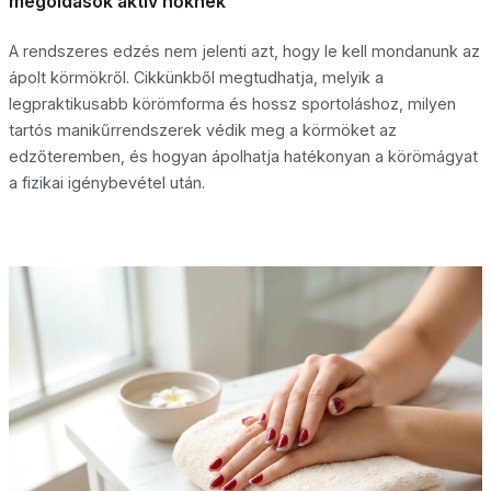
megoldások aktív nőknek
A rendszeres edzés nem jelenti azt, hogy le kell mondanunk az
ápolt körmökről. Cikkünkből megtudhatja, melyik a
legpraktikusabb körömforma és hossz sportoláshoz, milyen
tartós manikűrrendszerek védik meg a körmöket az
edzőteremben, és hogyan ápolhatja hatékonyan a körömágyat
a fizikai igénybevétel után.