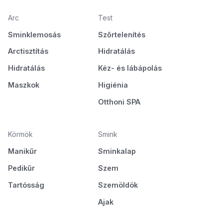
Arc
Test
Sminklemosás
Szőrtelenítés
Arctisztítás
Hidratálás
Hidratálás
Kéz- és lábápolás
Maszkok
Higiénia
Otthoni SPA
Körmök
Smink
Manikűr
Sminkalap
Pedikűr
Szem
Tartósság
Szemöldök
Ajak