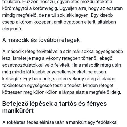
felületen. Húzzon hosszú, egyenletes mozdulatokat a
körömágytól a körömvégig. Ügyeljen arra, hogy az ecseten
mindig megfelelő, de ne túl sok lakk legyen. Egy kisebb
csepp a köröm közepén, amit óvatosan elterít, általában
elegendő.
A második és további rétegek
A második réteg felvitelével a szín már sokkal egységesebb
lesz. Ismételje meg a vékony rétegben történő, lebegő
ecsetmozdulatokkal való felvitelt. Ha a második réteg után
még mindig lát kisebb egyenetlenségeket, ne essen
kétségbe. Egy harmadik, szintén vékony réteg általában
tökéletesen egységessé teszi a fedést. Minden réteget
köttessen meg külön-külön a lámpa alatt a megfelelő ideig.
Befejező lépések a tartós és fényes
manikűrért
A tökéletes fedés elérése után a manikűrt egy fedőlakkal