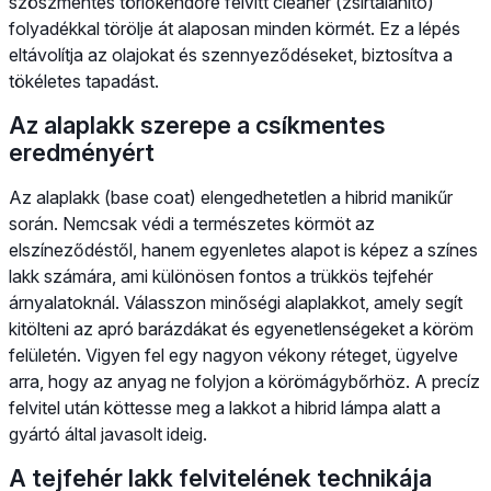
szöszmentes törlőkendőre felvitt cleaner (zsírtalanító)
folyadékkal törölje át alaposan minden körmét. Ez a lépés
eltávolítja az olajokat és szennyeződéseket, biztosítva a
tökéletes tapadást.
Az alaplakk szerepe a csíkmentes
eredményért
Az alaplakk (base coat) elengedhetetlen a hibrid manikűr
során. Nemcsak védi a természetes körmöt az
elszíneződéstől, hanem egyenletes alapot is képez a színes
lakk számára, ami különösen fontos a trükkös tejfehér
árnyalatoknál. Válasszon minőségi alaplakkot, amely segít
kitölteni az apró barázdákat és egyenetlenségeket a köröm
felületén. Vigyen fel egy nagyon vékony réteget, ügyelve
arra, hogy az anyag ne folyjon a körömágybőrhöz. A precíz
felvitel után köttesse meg a lakkot a hibrid lámpa alatt a
gyártó által javasolt ideig.
A tejfehér lakk felvitelének technikája