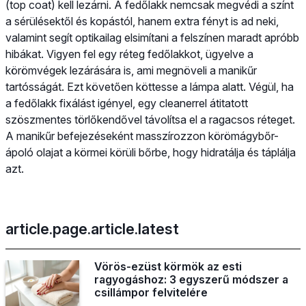
(top coat) kell lezárni. A fedőlakk nemcsak megvédi a színt
a sérülésektől és kopástól, hanem extra fényt is ad neki,
valamint segít optikailag elsimítani a felszínen maradt apróbb
hibákat. Vigyen fel egy réteg fedőlakkot, ügyelve a
körömvégek lezárására is, ami megnöveli a manikűr
tartósságát. Ezt követően köttesse a lámpa alatt. Végül, ha
a fedőlakk fixálást igényel, egy cleanerrel átitatott
szöszmentes törlőkendővel távolítsa el a ragacsos réteget.
A manikűr befejezéseként masszírozzon körömágybőr-
ápoló olajat a körmei körüli bőrbe, hogy hidratálja és táplálja
azt.
article.page.article.latest
Vörös-ezüst körmök az esti
ragyogáshoz: 3 egyszerű módszer a
csillámpor felvitelére