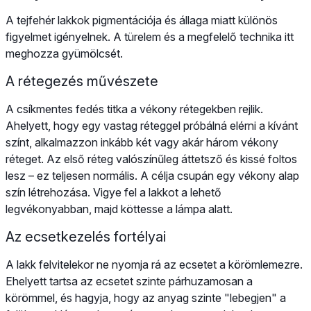
A tejfehér lakkok pigmentációja és állaga miatt különös
figyelmet igényelnek. A türelem és a megfelelő technika itt
meghozza gyümölcsét.
A rétegezés művészete
A csíkmentes fedés titka a vékony rétegekben rejlik.
Ahelyett, hogy egy vastag réteggel próbálná elérni a kívánt
színt, alkalmazzon inkább két vagy akár három vékony
réteget. Az első réteg valószínűleg áttetsző és kissé foltos
lesz – ez teljesen normális. A célja csupán egy vékony alap
szín létrehozása. Vigye fel a lakkot a lehető
legvékonyabban, majd köttesse a lámpa alatt.
Az ecsetkezelés fortélyai
A lakk felvitelekor ne nyomja rá az ecsetet a körömlemezre.
Ehelyett tartsa az ecsetet szinte párhuzamosan a
körömmel, és hagyja, hogy az anyag szinte "lebegjen" a