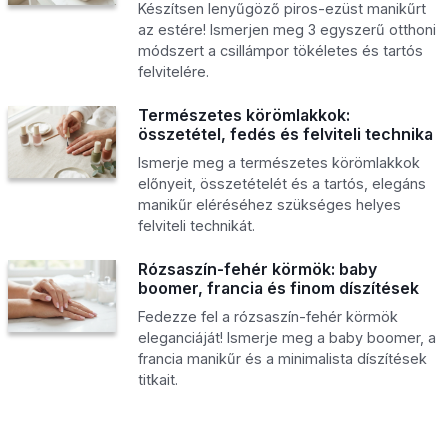
Készítsen lenyűgöző piros-ezüst manikűrt
az estére! Ismerjen meg 3 egyszerű otthoni
módszert a csillámpor tökéletes és tartós
felvitelére.
Természetes körömlakkok:
összetétel, fedés és felviteli technika
Ismerje meg a természetes körömlakkok
előnyeit, összetételét és a tartós, elegáns
manikűr eléréséhez szükséges helyes
felviteli technikát.
Rózsaszín-fehér körmök: baby
boomer, francia és finom díszítések
Fedezze fel a rózsaszín-fehér körmök
eleganciáját! Ismerje meg a baby boomer, a
francia manikűr és a minimalista díszítések
titkait.