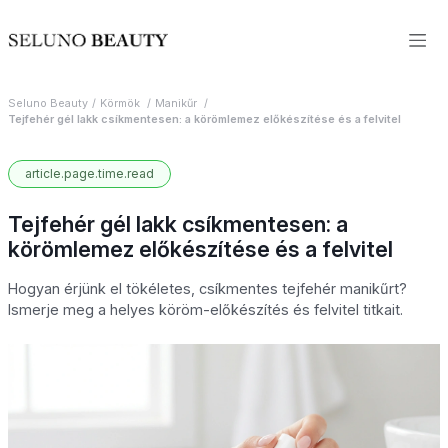
Seluno Beauty
Körmök
Manikűr
Tejfehér gél lakk csíkmentesen: a körömlemez előkészítése és a felvitel
article.page.time.read
Tejfehér gél lakk csíkmentesen: a
körömlemez előkészítése és a felvitel
Hogyan érjünk el tökéletes, csíkmentes tejfehér manikűrt?
Ismerje meg a helyes köröm-előkészítés és felvitel titkait.