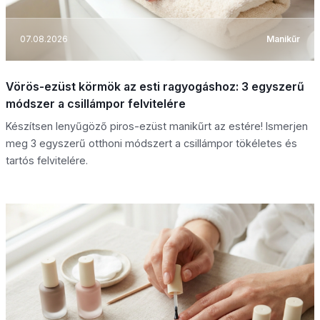
07.08.2026
Manikűr
Vörös-ezüst körmök az esti ragyogáshoz: 3 egyszerű
módszer a csillámpor felvitelére
Készítsen lenyűgöző piros-ezüst manikűrt az estére! Ismerjen
meg 3 egyszerű otthoni módszert a csillámpor tökéletes és
tartós felvitelére.