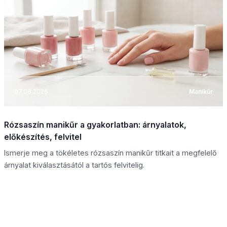
07.08.2026
Manikűr
Rózsaszín manikűr a gyakorlatban: árnyalatok,
előkészítés, felvitel
Ismerje meg a tökéletes rózsaszín manikűr titkait a megfelelő
árnyalat kiválasztásától a tartós felvitelig.