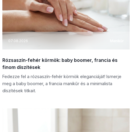
07.08.2026
Manikűr
Rózsaszín-fehér körmök: baby boomer, francia és
finom díszítések
Fedezze fel a rózsaszín-fehér körmök eleganciáját! Ismerje
meg a baby boomer, a francia manikűr és a minimalista
díszítések titkait.