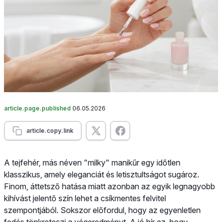
article.page.published
06.05.2026
article.copy.link
A tejfehér, más néven "milky" manikűr egy időtlen
klasszikus, amely eleganciát és letisztultságot sugároz.
Finom, áttetsző hatása miatt azonban az egyik legnagyobb
kihívást jelentő szín lehet a csíkmentes felvitel
szempontjából. Sokszor előfordul, hogy az egyenletlen
fedés tönkreteszi a végeredményt. A jó hír az, hogy