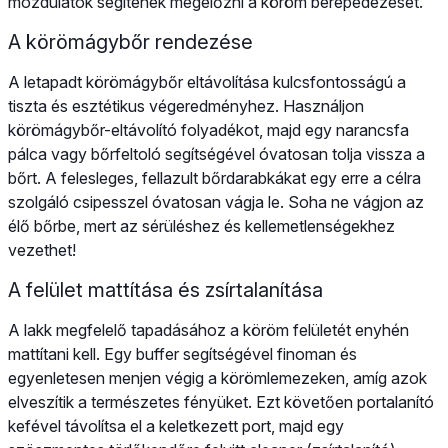
mozdulatok segítenek megelőzni a köröm berepedezését.
A körömágybőr rendezése
A letapadt körömágybőr eltávolítása kulcsfontosságú a
tiszta és esztétikus végeredményhez. Használjon
körömágybőr-eltávolító folyadékot, majd egy narancsfa
pálca vagy bőrfeltoló segítségével óvatosan tolja vissza a
bőrt. A felesleges, fellazult bőrdarabkákat egy erre a célra
szolgáló csipesszel óvatosan vágja le. Soha ne vágjon az
élő bőrbe, mert az sérüléshez és kellemetlenségekhez
vezethet!
A felület mattítása és zsírtalanítása
A lakk megfelelő tapadásához a köröm felületét enyhén
mattítani kell. Egy buffer segítségével finoman és
egyenletesen menjen végig a körömlemezeken, amíg azok
elveszítik a természetes fényüket. Ezt követően portalanító
kefével távolítsa el a keletkezett port, majd egy