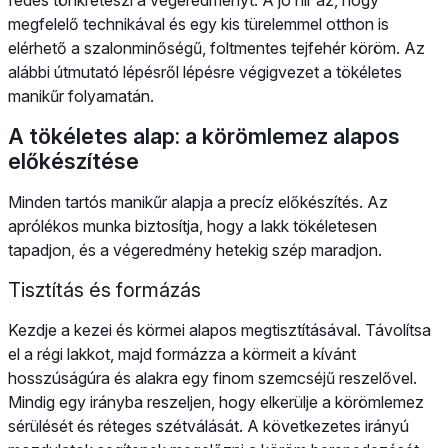
megfelelő technikával és egy kis türelemmel otthon is
elérhető a szalonminőségű, foltmentes tejfehér köröm. Az
alábbi útmutató lépésről lépésre végigvezet a tökéletes
manikűr folyamatán.
A tökéletes alap: a körömlemez alapos
előkészítése
Minden tartós manikűr alapja a precíz előkészítés. Az
aprólékos munka biztosítja, hogy a lakk tökéletesen
tapadjon, és a végeredmény hetekig szép maradjon.
Tisztítás és formázás
Kezdje a kezei és körmei alapos megtisztításával. Távolítsa
el a régi lakkot, majd formázza a körmeit a kívánt
hosszúságúra és alakra egy finom szemcséjű reszelővel.
Mindig egy irányba reszeljen, hogy elkerülje a körömlemez
sérülését és réteges szétválását. A következetes irányú