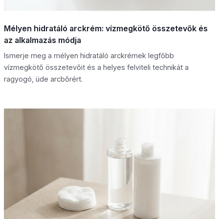
Mélyen hidratáló arckrém: vízmegkötő összetevők és
az alkalmazás módja
Ismerje meg a mélyen hidratáló arckrémek legfőbb
vízmegkötő összetevőit és a helyes felviteli technikát a
ragyogó, üde arcbőrért.