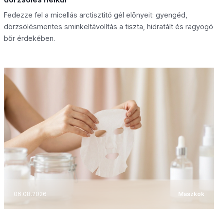
Fedezze fel a micellás arctisztító gél előnyeit: gyengéd,
dörzsölésmentes sminkeltávolítás a tiszta, hidratált és ragyogó
bőr érdekében.
06.08.2026
Maszkok