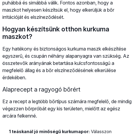
puhábbá és simábbá válik. Fontos azonban, hogy a
maszkot helyesen készítsük el, hogy elkerüljük a bőr
irritációját és elszíneződését.
Hogyan készítsünk otthon kurkuma
maszkot?
Egy hatékony és biztonságos kurkuma maszk elkészítése
egyszerű, és csupán néhány alapanyagra van szükség. Az
összetevők arányának betartása kulcsfontosságú a
megfelelő állag és a bőr elszíneződésének elkerülése
érdekében.
Alaprecept a ragyogó bőrért
Ez a recept a legtöbb bőrtípus számára megfelelő, de mindig
végezzen bőrpróbát egy kis területen, mielőtt az egész
arcára felkenné.
1 teáskanál jó minőségű kurkumapor:
Válasszon