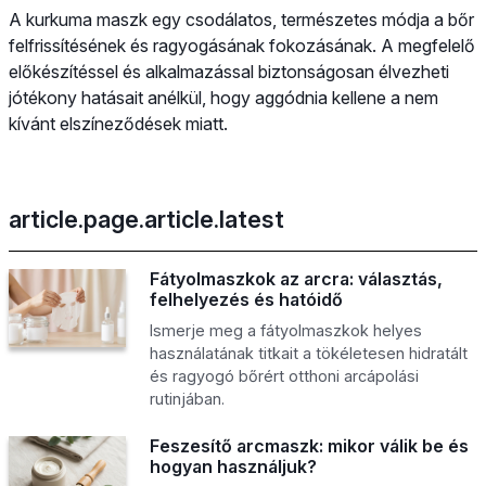
A kurkuma maszk egy csodálatos, természetes módja a bőr
felfrissítésének és ragyogásának fokozásának. A megfelelő
előkészítéssel és alkalmazással biztonságosan élvezheti
jótékony hatásait anélkül, hogy aggódnia kellene a nem
kívánt elszíneződések miatt.
article.page.article.latest
Fátyolmaszkok az arcra: választás,
felhelyezés és hatóidő
Ismerje meg a fátyolmaszkok helyes
használatának titkait a tökéletesen hidratált
és ragyogó bőrért otthoni arcápolási
rutinjában.
Feszesítő arcmaszk: mikor válik be és
hogyan használjuk?