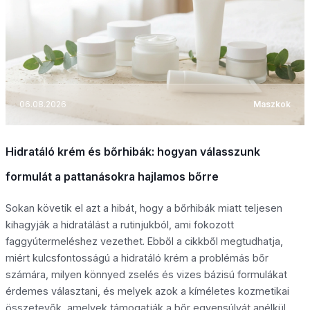
06.08.2026
Maszkok
Hidratáló krém és bőrhibák: hogyan válasszunk
formulát a pattanásokra hajlamos bőrre
Sokan követik el azt a hibát, hogy a bőrhibák miatt teljesen
kihagyják a hidratálást a rutinjukból, ami fokozott
faggyútermeléshez vezethet. Ebből a cikkből megtudhatja,
miért kulcsfontosságú a hidratáló krém a problémás bőr
számára, milyen könnyed zselés és vizes bázisú formulákat
érdemes választani, és melyek azok a kíméletes kozmetikai
összetevők, amelyek támogatják a bőr egyensúlyát anélkül,