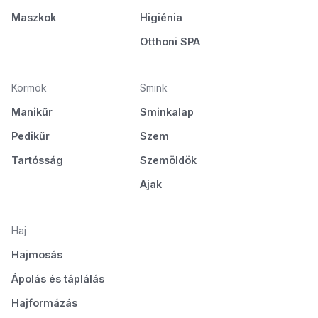
Maszkok
Higiénia
Otthoni SPA
Körmök
Smink
Manikűr
Sminkalap
Pedikűr
Szem
Tartósság
Szemöldök
Ajak
Haj
Hajmosás
Ápolás és táplálás
Hajformázás