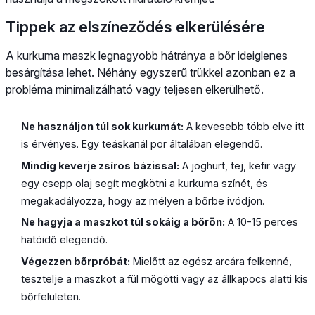
Tippek az elszíneződés elkerülésére
A kurkuma maszk legnagyobb hátránya a bőr ideiglenes
besárgítása lehet. Néhány egyszerű trükkel azonban ez a
probléma minimalizálható vagy teljesen elkerülhető.
Ne használjon túl sok kurkumát:
A kevesebb több elve itt
is érvényes. Egy teáskanál por általában elegendő.
Mindig keverje zsíros bázissal:
A joghurt, tej, kefir vagy
egy csepp olaj segít megkötni a kurkuma színét, és
megakadályozza, hogy az mélyen a bőrbe ivódjon.
Ne hagyja a maszkot túl sokáig a bőrön:
A 10-15 perces
hatóidő elegendő.
Végezzen bőrpróbát:
Mielőtt az egész arcára felkenné,
tesztelje a maszkot a fül mögötti vagy az állkapocs alatti kis
bőrfelületen.