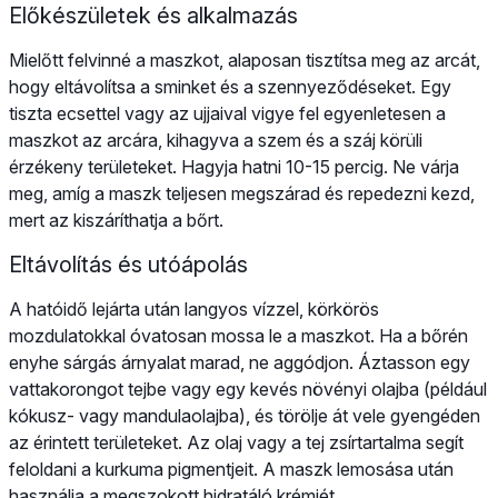
Előkészületek és alkalmazás
Mielőtt felvinné a maszkot, alaposan tisztítsa meg az arcát,
hogy eltávolítsa a sminket és a szennyeződéseket. Egy
tiszta ecsettel vagy az ujjaival vigye fel egyenletesen a
maszkot az arcára, kihagyva a szem és a száj körüli
érzékeny területeket. Hagyja hatni 10-15 percig. Ne várja
meg, amíg a maszk teljesen megszárad és repedezni kezd,
mert az kiszáríthatja a bőrt.
Eltávolítás és utóápolás
A hatóidő lejárta után langyos vízzel, körkörös
mozdulatokkal óvatosan mossa le a maszkot. Ha a bőrén
enyhe sárgás árnyalat marad, ne aggódjon. Áztasson egy
vattakorongot tejbe vagy egy kevés növényi olajba (például
kókusz- vagy mandulaolajba), és törölje át vele gyengéden
az érintett területeket. Az olaj vagy a tej zsírtartalma segít
feloldani a kurkuma pigmentjeit. A maszk lemosása után
használja a megszokott hidratáló krémjét.