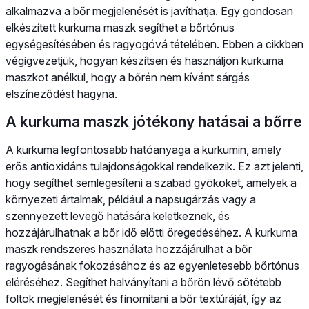
alkalmazva a bőr megjelenését is javíthatja. Egy gondosan
elkészített kurkuma maszk segíthet a bőrtónus
egységesítésében és ragyogóvá tételében. Ebben a cikkben
végigvezetjük, hogyan készítsen és használjon kurkuma
maszkot anélkül, hogy a bőrén nem kívánt sárgás
elszíneződést hagyna.
A kurkuma maszk jótékony hatásai a bőrre
A kurkuma legfontosabb hatóanyaga a kurkumin, amely
erős antioxidáns tulajdonságokkal rendelkezik. Ez azt jelenti,
hogy segíthet semlegesíteni a szabad gyököket, amelyek a
környezeti ártalmak, például a napsugárzás vagy a
szennyezett levegő hatására keletkeznek, és
hozzájárulhatnak a bőr idő előtti öregedéséhez. A kurkuma
maszk rendszeres használata hozzájárulhat a bőr
ragyogásának fokozásához és az egyenletesebb bőrtónus
eléréséhez. Segíthet halványítani a bőrön lévő sötétebb
foltok megjelenését és finomítani a bőr textúráját, így az