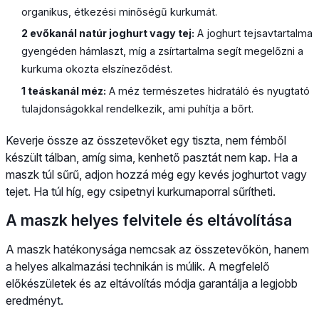
organikus, étkezési minőségű kurkumát.
2 evőkanál natúr joghurt vagy tej:
A joghurt tejsavtartalma
gyengéden hámlaszt, míg a zsírtartalma segít megelőzni a
kurkuma okozta elszíneződést.
1 teáskanál méz:
A méz természetes hidratáló és nyugtató
tulajdonságokkal rendelkezik, ami puhítja a bőrt.
Keverje össze az összetevőket egy tiszta, nem fémből
készült tálban, amíg sima, kenhető pasztát nem kap. Ha a
maszk túl sűrű, adjon hozzá még egy kevés joghurtot vagy
tejet. Ha túl híg, egy csipetnyi kurkumaporral sűrítheti.
A maszk helyes felvitele és eltávolítása
A maszk hatékonysága nemcsak az összetevőkön, hanem
a helyes alkalmazási technikán is múlik. A megfelelő
előkészületek és az eltávolítás módja garantálja a legjobb
eredményt.