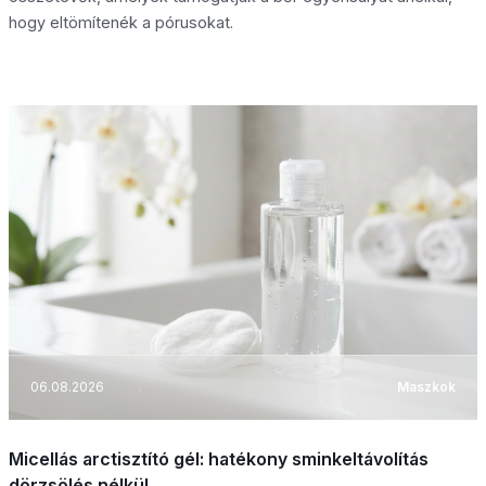
hogy eltömítenék a pórusokat.
06.08.2026
Maszkok
Micellás arctisztító gél: hatékony sminkeltávolítás
dörzsölés nélkül