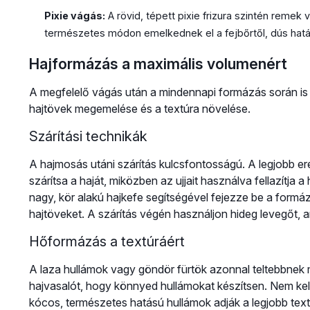
Pixie vágás:
A rövid, tépett pixie frizura szintén remek
természetes módon emelkednek el a fejbőrtől, dús hatás
Hajformázás a maximális volumenért
A megfelelő vágás után a mindennapi formázás során is s
hajtövek megemelése és a textúra növelése.
Szárítási technikák
A hajmosás utáni szárítás kulcsfontosságú. A legjobb ere
szárítsa a haját, miközben az ujjait használva fellazítja
nagy, kör alakú hajkefe segítségével fejezze be a form
hajtöveket. A szárítás végén használjon hideg levegőt, am
Hőformázás a textúráért
A laza hullámok vagy göndör fürtök azonnal teltebbnek 
hajvasalót, hogy könnyed hullámokat készítsen. Nem kell 
kócos, természetes hatású hullámok adják a legjobb tex