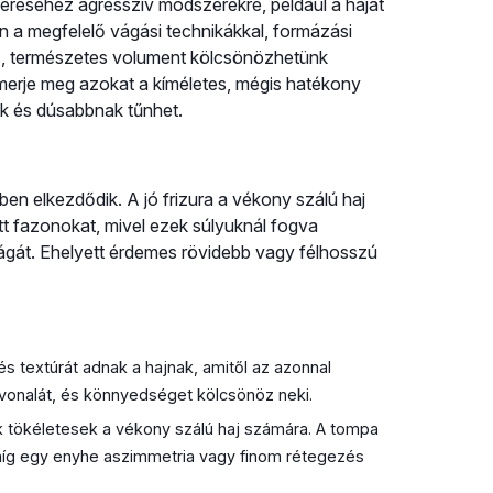
éréséhez agresszív módszerekre, például a hajat
 a megfelelő vágási technikákkal, formázási
os, természetes volument kölcsönözhetünk
smerje meg azokat a kíméletes, mégis hatékony
ek és dúsabbnak tűnhet.
n elkezdődik. A jó frizura a vékony szálú haj
ott fazonokat, mivel ezek súlyuknál fogva
ágát. Ehelyett érdemes rövidebb vagy félhosszú
s textúrát adnak a hajnak, amitől az azonnal
 vonalát, és könnyedséget kölcsönöz neki.
k tökéletesek a vékony szálú haj számára. A tompa
íg egy enyhe aszimmetria vagy finom rétegezés