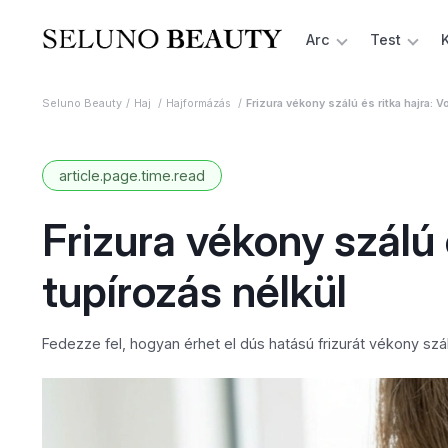
Arc
Test
Seluno Beauty
Haj
Hajformázás
Frizura vékony szálú és ritka hajra: 
article.page.time.read
Frizura vékony szálú 
tupírozás nélkül
Fedezze fel, hogyan érhet el dús hatású frizurát vékony szál