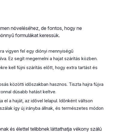
umen növeléséhez, de fontos, hogy ne
, könnyű formulákat keressük.
a vigyen fel egy diónyi mennyiségű
va. Ez segít megemelni a hajat szárítás közben.
e kell fújni szárítás előtt, hogy extra tartást és
ás közötti időszakban hasznos. Tiszta hajra fújva
zonnal dúsabb hatást keltve.
 el a haját, az idővel lelapul. Időnként váltson
ajszálak így új irányba állnak, és természetes módon
ak és élettel telibbnek láttathatja vékony szálú