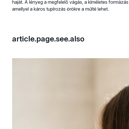
haját. A lényeg a megfelelő vágás, a kíméletes formázás
amellyel a káros tupírozás örökre a múlté lehet.
article.page.see.also