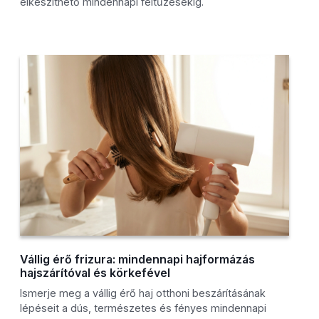
elkészíthető mindennapi feltűzésekig.
Vállig érő frizura: mindennapi hajformázás
hajszárítóval és körkefével
Ismerje meg a vállig érő haj otthoni beszárításának
lépéseit a dús, természetes és fényes mindennapi