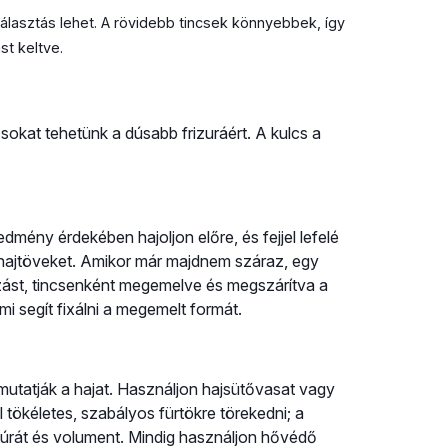
 választás lehet. A rövidebb tincsek könnyebbek, így
t keltve.
okat tehetünk a dúsabb frizuráért. A kulcs a
dmény érdekében hajoljon előre, és fejjel lefelé
 a hajtöveket. Amikor már majdnem száraz, egy
ázást, tincsenként megemelve és megszárítva a
i segít fixálni a megemelt formát.
mutatják a hajat. Használjon hajsütővasat vagy
tökéletes, szabályos fürtökre törekedni; a
túrát és volument. Mindig használjon hővédő