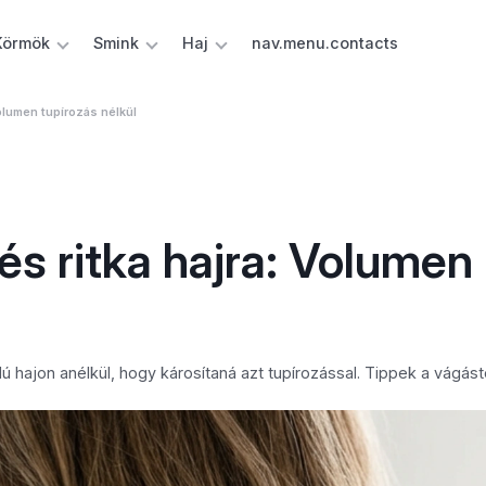
Körmök
Smink
Haj
nav.menu.contacts
Volumen tupírozás nélkül
és ritka hajra: Volumen
ú hajon anélkül, hogy károsítaná azt tupírozással. Tippek a vágást