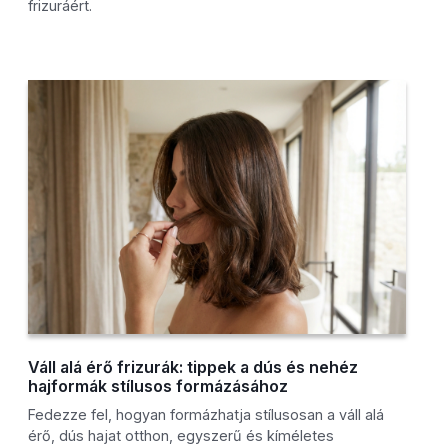
frizuráért.
Váll alá érő frizurák: tippek a dús és nehéz
hajformák stílusos formázásához
Fedezze fel, hogyan formázhatja stílusosan a váll alá
érő, dús hajat otthon, egyszerű és kíméletes