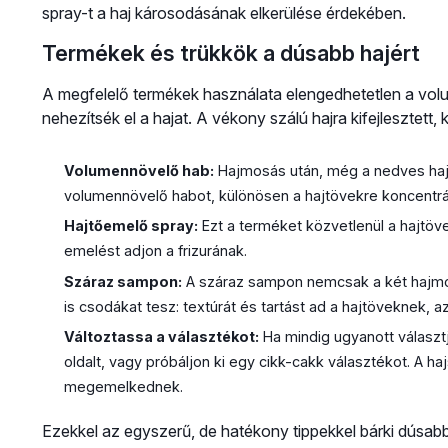
spray-t a haj károsodásának elkerülése érdekében.
Termékek és trükkök a dúsabb hajért
A megfelelő termékek használata elengedhetetlen a vol
nehezítsék el a hajat. A vékony szálú hajra kifejlesztett
Volumennövelő hab:
Hajmosás után, még a nedves hajr
volumennövelő habot, különösen a hajtövekre koncentrál
Hajtőemelő spray:
Ezt a terméket közvetlenül a hajtövekr
emelést adjon a frizurának.
Száraz sampon:
A száraz sampon nemcsak a két hajmos
is csodákat tesz: textúrát és tartást ad a hajtöveknek, a
Változtassa a választékot:
Ha mindig ugyanott választja
oldalt, vagy próbáljon ki egy cikk-cakk választékot. A h
megemelkednek.
Ezekkel az egyszerű, de hatékony tippekkel bárki dúsabbn