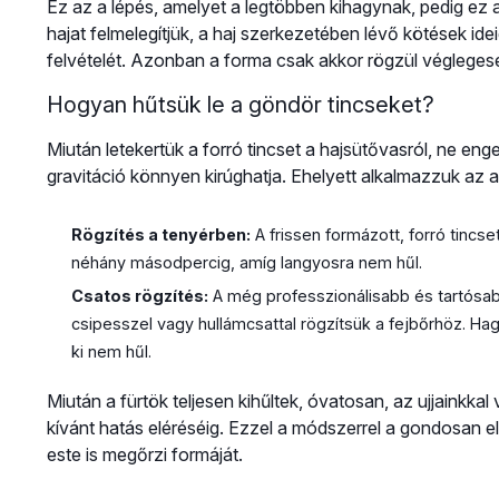
Ez az a lépés, amelyet a legtöbben kihagynak, pedig ez a
hajat felmelegítjük, a haj szerkezetében lévő kötések ide
felvételét. Azonban a forma csak akkor rögzül véglegesen,
Hogyan hűtsük le a göndör tincseket?
Miután letekertük a forró tincset a hajsütővasról, ne en
gravitáció könnyen kirúghatja. Ehelyett alkalmazzuk az a
Rögzítés a tenyérben:
A frissen formázott, forró tincs
néhány másodpercig, amíg langyosra nem hűl.
Csatos rögzítés:
A még professzionálisabb és tartósab
csipesszel vagy hullámcsattal rögzítsük a fejbőrhöz. Hag
ki nem hűl.
Miután a fürtök teljesen kihűltek, óvatosan, az ujjainkkal 
kívánt hatás eléréséig. Ezzel a módszerrel a gondosan el
este is megőrzi formáját.