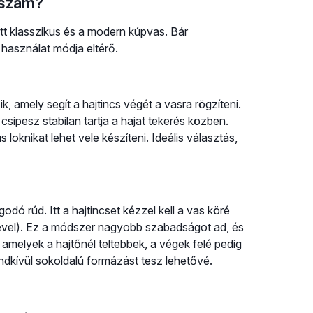
sszam?
ott klasszikus és a modern kúpvas. Bár
használat módja eltérő.
s
 amely segít a hajtincs végét a vasra rögzíteni.
sipesz stabilan tartja a hajat tekerés közben.
oknikat lehet vele készíteni. Ideális választás,
odó rúd. Itt a hajtincset kézzel kell a vas köré
gével). Ez a módszer nagyobb szabadságot ad, és
melyek a hajtőnél teltebbek, a végek felé pedig
ndkívül sokoldalú formázást tesz lehetővé.