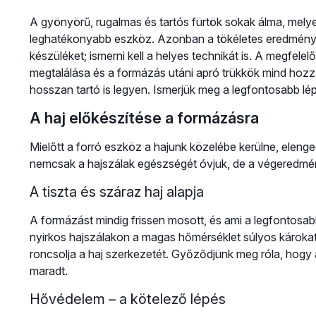
A gyönyörű, rugalmas és tartós fürtök sokak álma, mely
leghatékonyabb eszköz. Azonban a tökéletes eredmény e
készüléket; ismerni kell a helyes technikát is. A megfelel
megtalálása és a formázás utáni apró trükkök mind hozz
hosszan tartó is legyen. Ismerjük meg a legfontosabb lépé
A haj előkészítése a formázásra
Mielőtt a forró eszköz a hajunk közelébe kerülne, elenge
nemcsak a hajszálak egészségét óvjuk, de a végeredmé
A tiszta és száraz haj alapja
A formázást mindig frissen mosott, és ami a legfontosab
nyirkos hajszálakon a magas hőmérséklet súlyos károkat 
roncsolja a haj szerkezetét. Győződjünk meg róla, hogy 
maradt.
Hővédelem – a kötelező lépés