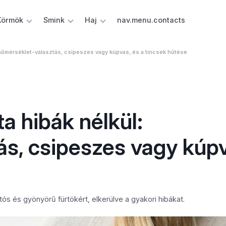
Körmök
Smink
Haj
nav.menu.contacts
 hőmérséklet-választás, csipeszes vagy kúpvas, és a tincsek hűtése
a hibák nélkül:
ás, csipeszes vagy kúpv
ós és gyönyörű fürtökért, elkerülve a gyakori hibákat.