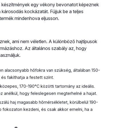
 a készítmények egy vékony bevonatot képeznek
a károsodás kockázatát. Fújjuk be a teljes
a termék mindenhova eljusson.
znek, ami nem véletlen. A különböző hajtípusok
ormázáshoz. Az általános szabály az, hogy
asználjuk.
n alacsonyabb hőfokra van szükség, általában 150-
s fakíthatja a festett színt.
közepes, 170-190°C közötti tartomány az ideális.
hoz anélkül, hogy feleslegesen megterhelné a hajat.
zálú haj magasabb hőmérsékletet, körülbelül 190-
b fokozaton kezdeni, és csak akkor emelni, ha a