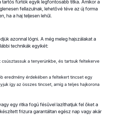
 tartós fürtök egyik legfontosabb titka. Amikor a
iglenesen fellazulnak, lehetővé téve az új forma
 ha a haj teljesen lehűl.
gedjük azonnal lógni. A még meleg hajszálakat a
lábbi technikák egyikét:
et csúsztassuk a tenyerünkbe, és tartsuk feltekerve
b eredmény érdekében a feltekert tincset egy
yjuk így az összes tincset, amíg a teljes hajkorona
vagy egy ritka fogú fésűvel lazíthatjuk fel őket a
készített frizura garantáltan egész nap vagy akár