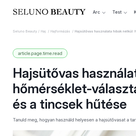
Arc
Test
Seluno Beauty
Haj
Hajformázás
Hajsütővas használata hibák nélkül:
article.page.time.read
Hajsütővas használat
hőmérséklet-választ
és a tincsek hűtése
Tanuld meg, hogyan használd helyesen a hajsütővasat a tart