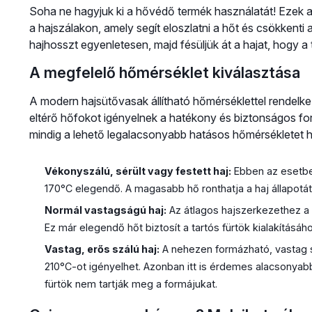
Soha ne hagyjuk ki a hővédő termék használatát! Ezek
a hajszálakon, amely segít eloszlatni a hőt és csökkenti 
hajhosszt egyenletesen, majd fésüljük át a hajat, hogy 
A megfelelő hőmérséklet kiválasztása
A modern hajsütővasak állítható hőmérséklettel rendelke
eltérő hőfokot igényelnek a hatékony és biztonságos f
mindig a lehető legalacsonyabb hatásos hőmérsékletet h
Vékonyszálú, sérült vagy festett haj:
Ebben az esetbe
170°C elegendő. A magasabb hő ronthatja a haj állapotát é
Normál vastagságú haj:
Az átlagos hajszerkezethez a 
Ez már elegendő hőt biztosít a tartós fürtök kialakításá
Vastag, erős szálú haj:
A nehezen formázható, vastag s
210°C-ot igényelhet. Azonban itt is érdemes alacsonyab
fürtök nem tartják meg a formájukat.