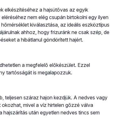
ek elkészítéséhez a hajsütővas az egyik
léréséhez nem elég csupán birtokolni egy ilyen
ő hőmérséklet kiválasztása, az ideális eszköztípus
ájárulnak ahhoz, hogy frizuránk ne csak szép, de
seket a hibátlanul göndörített hajért.
dhetetlen a megfelelő előkészület. Ezzel
ny tartósságát is megalapozzuk.
b, teljesen száraz hajon kezdjük. A nedves vagy
okozhat, mivel a víz hirtelen gőzzé válva
a hajszárítás után egyetlen nedves tincs sem