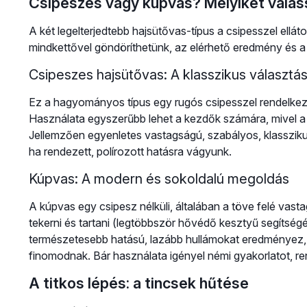
Csipeszes vagy kúpvas? Melyiket vála
A két legelterjedtebb hajsütővas-típus a csipesszel ellát
mindkettővel göndöríthetünk, az elérhető eredmény és a 
Csipeszes hajsütővas: A klasszikus választá
Ez a hagyományos típus egy rugós csipesszel rendelkezik,
Használata egyszerűbb lehet a kezdők számára, mivel a c
Jellemzően egyenletes vastagságú, szabályos, klasszikus l
ha rendezett, polírozott hatásra vágyunk.
Kúpvas: A modern és sokoldalú megoldás
A kúpvas egy csipesz nélküli, általában a töve felé vastag
tekerni és tartani (legtöbbször hővédő kesztyű segítsé
természetesebb hatású, lazább hullámokat eredményez, a
finomodnak. Bár használata igényel némi gyakorlatot, re
A titkos lépés: a tincsek hűtése