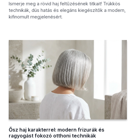
Ismerje meg a rövid haj feltűzésének titkait! Trükkös
technikák, dús hatás és elegáns kiegészítők a modern,
kifinomult megjelenésért.
Ősz haj karakterrel: modern frizurák és
ragyogást fokozó otthoni technikák