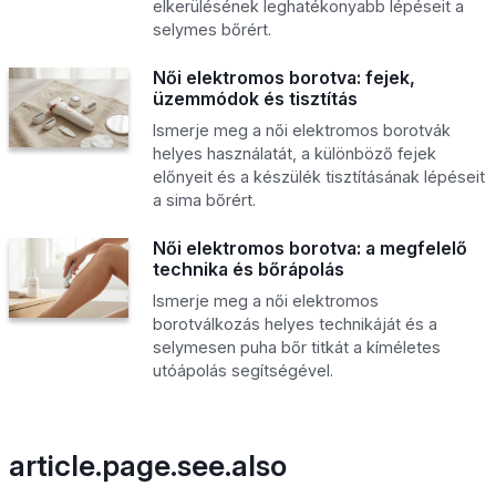
elkerülésének leghatékonyabb lépéseit a
selymes bőrért.
Női elektromos borotva: fejek,
üzemmódok és tisztítás
Ismerje meg a női elektromos borotvák
helyes használatát, a különböző fejek
előnyeit és a készülék tisztításának lépéseit
a sima bőrért.
Női elektromos borotva: a megfelelő
technika és bőrápolás
Ismerje meg a női elektromos
borotválkozás helyes technikáját és a
selymesen puha bőr titkát a kíméletes
utóápolás segítségével.
article.page.see.also