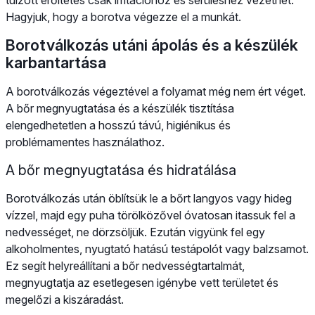
Hagyjuk, hogy a borotva végezze el a munkát.
Borotválkozás utáni ápolás és a készülék
karbantartása
A borotválkozás végeztével a folyamat még nem ért véget.
A bőr megnyugtatása és a készülék tisztítása
elengedhetetlen a hosszú távú, higiénikus és
problémamentes használathoz.
A bőr megnyugtatása és hidratálása
Borotválkozás után öblítsük le a bőrt langyos vagy hideg
vízzel, majd egy puha törölközővel óvatosan itassuk fel a
nedvességet, ne dörzsöljük. Ezután vigyünk fel egy
alkoholmentes, nyugtató hatású testápolót vagy balzsamot.
Ez segít helyreállítani a bőr nedvességtartalmát,
megnyugtatja az esetlegesen igénybe vett területet és
megelőzi a kiszáradást.