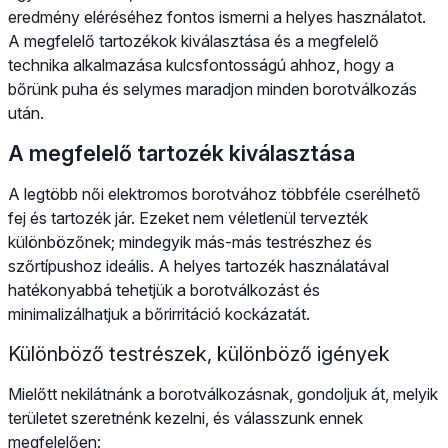
eredmény eléréséhez fontos ismerni a helyes használatot.
A megfelelő tartozékok kiválasztása és a megfelelő
technika alkalmazása kulcsfontosságú ahhoz, hogy a
bőrünk puha és selymes maradjon minden borotválkozás
után.
A megfelelő tartozék kiválasztása
A legtöbb női elektromos borotvához többféle cserélhető
fej és tartozék jár. Ezeket nem véletlenül tervezték
különbözőnek; mindegyik más-más testrészhez és
szőrtípushoz ideális. A helyes tartozék használatával
hatékonyabbá tehetjük a borotválkozást és
minimalizálhatjuk a bőrirritáció kockázatát.
Különböző testrészek, különböző igények
Mielőtt nekilátnánk a borotválkozásnak, gondoljuk át, melyik
területet szeretnénk kezelni, és válasszunk ennek
megfelelően: