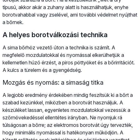
típusú, akkor akár a zuhany alatt is használhatjuk, enyhe
borotvahabbal vagy zselével, ami további védelmet nyújthat
a bőrnek.
A helyes borotválkozási technika
A sima bőrhöz vezető úton a technika is számít. A
megfelelő mozdulatokkal és nyomással elkerülhetjük a
kellemetlen húzó érzést, a piros pöttyöket és a bőrirritációt.
A kulcs a türelem és a gyengédség.
Mozgás és nyomás: a simaság titka
A legjobb eredmény érdekében mindig feszítsük ki a bőrt a
szabad kezünkkel, miközben a borotvát használjuk. A
készüléket lassan, egyenletes mozdulatokkal vezessük a
szőrnövekedéssel ellentétes irányban. Ne nyomjuk rá
túlságosan a bőrre; az elektromos borotvát úgy tervezték,
hogy minimális nyomással is hatékonyan működjön. A
túlzott erőltetés csak irritációhoz és sérüléshez vezethet.