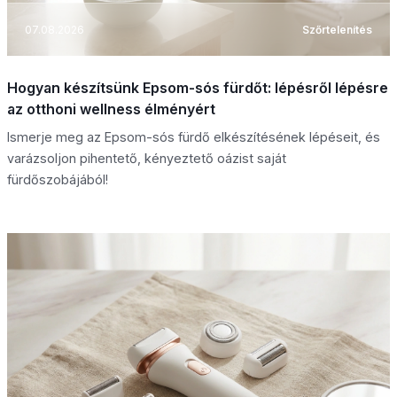
07.08.2026
Szőrtelenítés
Hogyan készítsünk Epsom-sós fürdőt: lépésről lépésre
az otthoni wellness élményért
Ismerje meg az Epsom-sós fürdő elkészítésének lépéseit, és
varázsoljon pihentető, kényeztető oázist saját
fürdőszobájából!