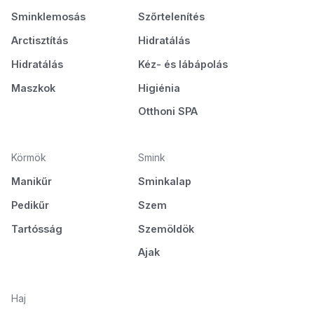
Sminklemosás
Szőrtelenítés
Arctisztítás
Hidratálás
Hidratálás
Kéz- és lábápolás
Maszkok
Higiénia
Otthoni SPA
Körmök
Smink
Manikűr
Sminkalap
Pedikűr
Szem
Tartósság
Szemöldök
Ajak
Haj