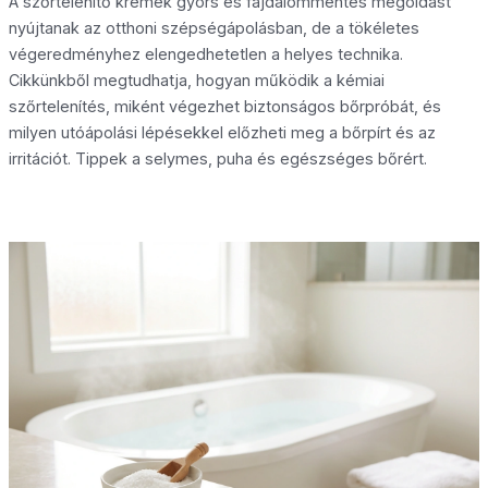
A szőrtelenítő krémek gyors és fájdalommentes megoldást
nyújtanak az otthoni szépségápolásban, de a tökéletes
végeredményhez elengedhetetlen a helyes technika.
Cikkünkből megtudhatja, hogyan működik a kémiai
szőrtelenítés, miként végezhet biztonságos bőrpróbát, és
milyen utóápolási lépésekkel előzheti meg a bőrpírt és az
irritációt. Tippek a selymes, puha és egészséges bőrért.