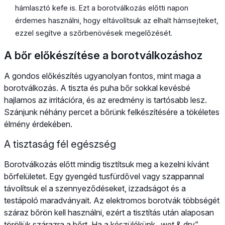
hámlasztó kefe is. Ezt a borotválkozás előtti napon
érdemes használni, hogy eltávolítsuk az elhalt hámsejteket,
ezzel segítve a szőrbenövések megelőzését.
A bőr előkészítése a borotválkozáshoz
A gondos előkészítés ugyanolyan fontos, mint maga a
borotválkozás. A tiszta és puha bőr sokkal kevésbé
hajlamos az irritációra, és az eredmény is tartósabb lesz.
Szánjunk néhány percet a bőrünk felkészítésére a tökéletes
élmény érdekében.
A tisztaság fél egészség
Borotválkozás előtt mindig tisztítsuk meg a kezelni kívánt
bőrfelületet. Egy gyengéd tusfürdővel vagy szappannal
távolítsuk el a szennyeződéseket, izzadságot és a
testápoló maradványait. Az elektromos borotvák többségét
száraz bőrön kell használni, ezért a tisztítás után alaposan
töröljük szárazra a bőrt. Ha a készülékünk „wet & dry”