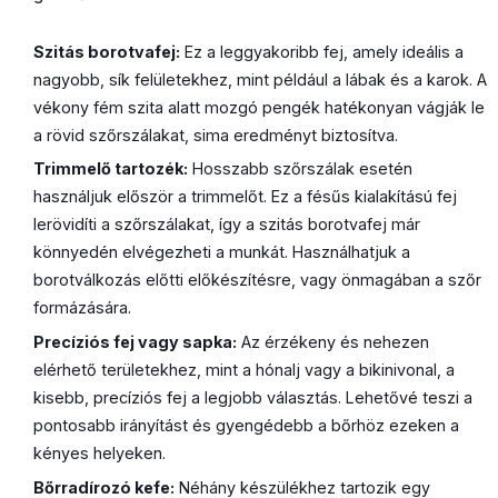
Szitás borotvafej:
Ez a leggyakoribb fej, amely ideális a
nagyobb, sík felületekhez, mint például a lábak és a karok. A
vékony fém szita alatt mozgó pengék hatékonyan vágják le
a rövid szőrszálakat, sima eredményt biztosítva.
Trimmelő tartozék:
Hosszabb szőrszálak esetén
használjuk először a trimmelőt. Ez a fésűs kialakítású fej
lerövidíti a szőrszálakat, így a szitás borotvafej már
könnyedén elvégezheti a munkát. Használhatjuk a
borotválkozás előtti előkészítésre, vagy önmagában a szőr
formázására.
Precíziós fej vagy sapka:
Az érzékeny és nehezen
elérhető területekhez, mint a hónalj vagy a bikinivonal, a
kisebb, precíziós fej a legjobb választás. Lehetővé teszi a
pontosabb irányítást és gyengédebb a bőrhöz ezeken a
kényes helyeken.
Bőrradírozó kefe:
Néhány készülékhez tartozik egy