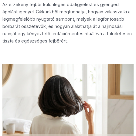
Az érzékeny fejbőr különleges odafigyelést és gyengéd
ápolást igényel. Cikkünkből megtudhatja, hogyan válassza ki a
legmegfelelőbb nyugtató sampont, melyek a legfontosabb
bőrbarát összetevők, és hogyan alakíthatja át a hajmosási
rutinját egy kényeztető, irritációmentes rituálévá a tökéletesen
tiszta és egészséges fejbőrért.