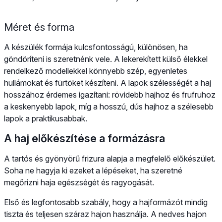
Méret és forma
A készülék formája kulcsfontosságú, különösen, ha
göndöríteni is szeretnénk vele. A lekerekített külső élekkel
rendelkező modellekkel könnyebb szép, egyenletes
hullámokat és fürtöket készíteni. A lapok szélességét a haj
hosszához érdemes igazítani: rövidebb hajhoz és frufruhoz
a keskenyebb lapok, míg a hosszú, dús hajhoz a szélesebb
lapok a praktikusabbak.
A haj előkészítése a formázásra
A tartós és gyönyörű frizura alapja a megfelelő előkészület.
Soha ne hagyja ki ezeket a lépéseket, ha szeretné
megőrizni haja egészségét és ragyogását.
Első és legfontosabb szabály, hogy a hajformázót mindig
tiszta és teljesen száraz hajon használja. A nedves hajon