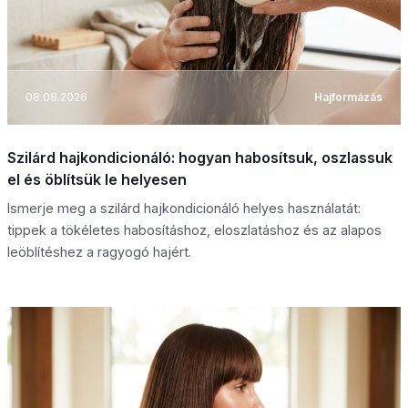
08.08.2026
Hajformázás
Szilárd hajkondicionáló: hogyan habosítsuk, oszlassuk
el és öblítsük le helyesen
Ismerje meg a szilárd hajkondicionáló helyes használatát:
tippek a tökéletes habosításhoz, eloszlatáshoz és az alapos
leöblítéshez a ragyogó hajért.