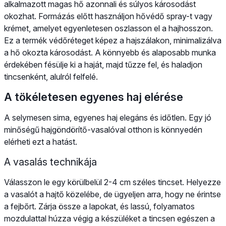
alkalmazott magas hő azonnali és súlyos károsodást
okozhat. Formázás előtt használjon hővédő spray-t vagy
krémet, amelyet egyenletesen oszlasson el a hajhosszon.
Ez a termék védőréteget képez a hajszálakon, minimalizálva
a hő okozta károsodást. A könnyebb és alaposabb munka
érdekében fésülje ki a haját, majd tűzze fel, és haladjon
tincsenként, alulról felfelé.
A tökéletesen egyenes haj elérése
A selymesen sima, egyenes haj elegáns és időtlen. Egy jó
minőségű hajgöndörítő-vasalóval otthon is könnyedén
elérheti ezt a hatást.
A vasalás technikája
Válasszon le egy körülbelül 2-4 cm széles tincset. Helyezze
a vasalót a hajtő közelébe, de ügyeljen arra, hogy ne érintse
a fejbőrt. Zárja össze a lapokat, és lassú, folyamatos
mozdulattal húzza végig a készüléket a tincsen egészen a