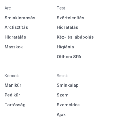
Arc
Test
Sminklemosás
Szőrtelenítés
Arctisztítás
Hidratálás
Hidratálás
Kéz- és lábápolás
Maszkok
Higiénia
Otthoni SPA
Körmök
Smink
Manikűr
Sminkalap
Pedikűr
Szem
Tartósság
Szemöldök
Ajak