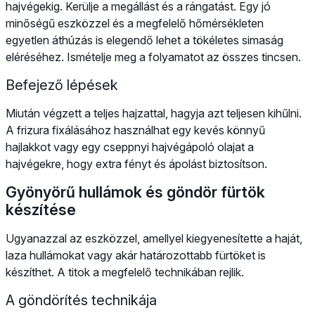
hajvégekig. Kerülje a megállást és a rángatást. Egy jó
minőségű eszközzel és a megfelelő hőmérsékleten
egyetlen áthúzás is elegendő lehet a tökéletes simaság
eléréséhez. Ismételje meg a folyamatot az összes tincsen.
Befejező lépések
Miután végzett a teljes hajzattal, hagyja azt teljesen kihűlni.
A frizura fixálásához használhat egy kevés könnyű
hajlakkot vagy egy cseppnyi hajvégápoló olajat a
hajvégekre, hogy extra fényt és ápolást biztosítson.
Gyönyörű hullámok és göndör fürtök
készítése
Ugyanazzal az eszközzel, amellyel kiegyenesítette a haját,
laza hullámokat vagy akár határozottabb fürtöket is
készíthet. A titok a megfelelő technikában rejlik.
A göndörítés technikája