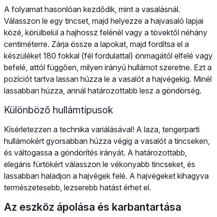
A folyamat hasonlóan kezdődik, mint a vasalásnál.
Válasszon le egy tincset, majd helyezze a hajvasaló lapjai
közé, körülbelül a hajhossz felénél vagy a tövektől néhány
centiméterre. Zárja össze a lapokat, majd fordítsa el a
készüléket 180 fokkal (fél fordulattal) önmagától elfelé vagy
befelé, attól függően, milyen irányú hullámot szeretne. Ezt a
pozíciót tartva lassan húzza le a vasalót a hajvégekig. Minél
lassabban húzza, annál határozottabb lesz a göndörség.
Különböző hullámtípusok
Kísérletezzen a technika variálásával! A laza, tengerparti
hullámokért gyorsabban húzza végig a vasalót a tincseken,
és váltogassa a göndörítés irányát. A határozottabb,
elegáns fürtökért válasszon le vékonyabb tincseket, és
lassabban haladjon a hajvégek felé. A hajvégeket kihagyva
természetesebb, lezserebb hatást érhet el.
Az eszköz ápolása és karbantartása