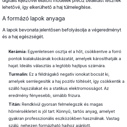
digitális kijelzővel ellátott modellek precíz beállítást tesznek
lehetővé, így elkerülhető a haj túlmelegítése.
A formázó lapok anyaga
A lapok bevonata jelentősen befolyásolja a végeredményt
és a haj egészségét.
Kerámia:
Egyenletesen osztja el a hőt, csökkentve a forró
pontok kialakulásának kockázatát, amelyek károsíthatják a
hajat. Ideális választás a legtöbb hajtípus számára.
Turmalin:
Ez a féldrágakő negatív ionokat bocsát ki,
amelyek semlegesítik a haj pozitív töltését, így csökkentik a
szálló hajszálakat és a statikus elektromosságot. Az
eredmény fényesebb, simább frizura.
Titán:
Rendkívül gyorsan felmelegszik és magas
hőmérsékletet is jól tart. Könnyű, tartós anyag, amelyet
gyakran professzionális eszközökben használnak. Vastag
szálú, nehezen formázható hajhoz ajánlott.