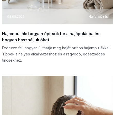
08.08.2026
Hajformázás
Hajampullák: hogyan építsük be a hajápolásba és
hogyan használjuk őket
Fedezze fel, hogyan újíthatja meg haját otthon hajampullákkal.
Tippek a helyes alkalmazáshoz és a ragyogó, egészséges
tincsekhez.