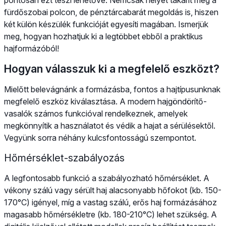
fürdőszobai polcon, de pénztárcabarát megoldás is, hiszen
két külön készülék funkcióját egyesíti magában. Ismerjük
meg, hogyan hozhatjuk ki a legtöbbet ebből a praktikus
hajformázóból!
Hogyan válasszuk ki a megfelelő eszközt?
Mielőtt belevágnánk a formázásba, fontos a hajtípusunknak
megfelelő eszköz kiválasztása. A modern hajgöndörítő-
vasalók számos funkcióval rendelkeznek, amelyek
megkönnyítik a használatot és védik a hajat a sérülésektől.
Vegyünk sorra néhány kulcsfontosságú szempontot.
Hőmérséklet-szabályozás
A legfontosabb funkció a szabályozható hőmérséklet. A
vékony szálú vagy sérült haj alacsonyabb hőfokot (kb. 150-
170°C) igényel, míg a vastag szálú, erős haj formázásához
magasabb hőmérsékletre (kb. 180-210°C) lehet szükség. A