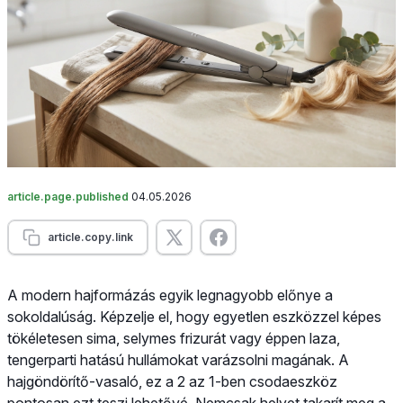
article.page.published
04.05.2026
article.copy.link
A modern hajformázás egyik legnagyobb előnye a
sokoldalúság. Képzelje el, hogy egyetlen eszközzel képes
tökéletesen sima, selymes frizurát vagy éppen laza,
tengerparti hatású hullámokat varázsolni magának. A
hajgöndörítő-vasaló, ez a 2 az 1-ben csodaeszköz
pontosan ezt teszi lehetővé. Nemcsak helyet takarít meg a