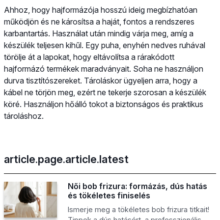
Ahhoz, hogy hajformázója hosszú ideig megbízhatóan
működjön és ne károsítsa a haját, fontos a rendszeres
karbantartás. Használat után mindig várja meg, amíg a
készülék teljesen kihűl. Egy puha, enyhén nedves ruhával
törölje át a lapokat, hogy eltávolítsa a rárakódott
hajformázó termékek maradványait. Soha ne használjon
durva tisztítószereket. Tároláskor ügyeljen arra, hogy a
kábel ne törjön meg, ezért ne tekerje szorosan a készülék
köré. Használjon hőálló tokot a biztonságos és praktikus
tároláshoz.
article.page.article.latest
Női bob frizura: formázás, dús hatás
és tökéletes finiselés
Ismerje meg a tökéletes bob frizura titkait!
Tippek a dús hatásért, a professzionális