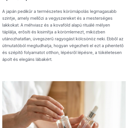
A japán pedikűr a természetes körömápolás legmagasabb
szintje, amely mellőzi a vegyszereket és a mesterséges
lakkokat. A méhviasz és a kovaföld alapú rituálé mélyen
táplálja, erősíti és kisimítja a körömlemezt, miközben
utánozhatatlan, üvegszerű ragyogást kölcsönöz neki. Ebből az
útmutatóból megtudhatja, hogyan végezheti el ezt a pihentető
és szépítő folyamatot otthon, lépésről lépésre, a tökéletesen
ápolt és elegáns lábakért.