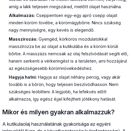
amíg a lakk teljesen megszárad, mielőtt olajat használna.
Alkalmazás:
Cseppentsen egy-egy apró csepp olajat
minden köröm tövébe, a körömágybőrre. Nincs szükség
nagy mennyiségre, egy kevés is elegendő.
Masszírozás:
Gyengéd, körkörös mozdulatokkal
masszírozza be az olajat a kutikulába és a köröm körüli
bőrbe. A masszázs nemcsak az olaj felszívódását segíti elő,
hanem serkenti a vérkeringést is a területen, ami hozzájárul
az egészségesebb körömnövekedéshez.
Hagyja hatni:
Hagyja az olajat néhány percig, vagy akár
tovább is a bőrön, hogy teljesen beszívódhasson. Nem
szükséges leöblíteni. A legjobb, ha lefekvés előtt
alkalmazza, így egész éjjel kifejtheti jótékony hatását.
Mikor és milyen gyakran alkalmazzuk?
A kutikulaolaj használatának gyakorisága az egyéni