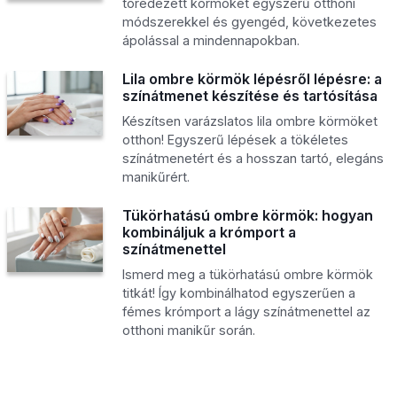
töredezett körmöket egyszerű otthoni
módszerekkel és gyengéd, következetes
ápolással a mindennapokban.
Lila ombre körmök lépésről lépésre: a
színátmenet készítése és tartósítása
Készítsen varázslatos lila ombre körmöket
otthon! Egyszerű lépések a tökéletes
színátmenetért és a hosszan tartó, elegáns
manikűrért.
Tükörhatású ombre körmök: hogyan
kombináljuk a krómport a
színátmenettel
Ismerd meg a tükörhatású ombre körmök
titkát! Így kombinálhatod egyszerűen a
fémes krómport a lágy színátmenettel az
otthoni manikűr során.