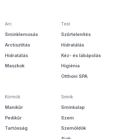
Arc
Test
Sminklemosás
Szőrtelenítés
Arctisztítás
Hidratálás
Hidratálás
Kéz- és lábápolás
Maszkok
Higiénia
Otthoni SPA
Körmök
Smink
Manikűr
Sminkalap
Pedikűr
Szem
Tartósság
Szemöldök
Ajak