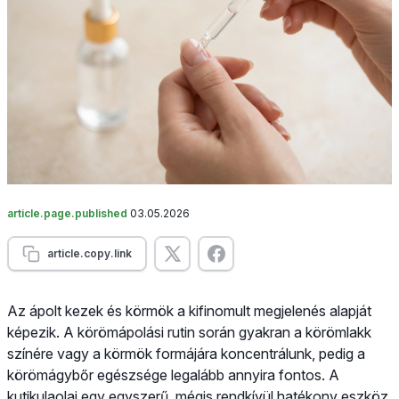
article.page.published
03.05.2026
article.copy.link
Az ápolt kezek és körmök a kifinomult megjelenés alapját
képezik. A körömápolási rutin során gyakran a körömlakk
színére vagy a körmök formájára koncentrálunk, pedig a
körömágybőr egészsége legalább annyira fontos. A
kutikulaolaj egy egyszerű, mégis rendkívül hatékony eszköz,