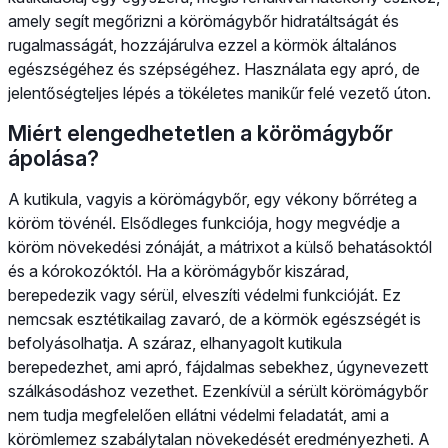
amely segít megőrizni a körömágybőr hidratáltságát és
rugalmasságát, hozzájárulva ezzel a körmök általános
egészségéhez és szépségéhez. Használata egy apró, de
jelentőségteljes lépés a tökéletes manikűr felé vezető úton.
Miért elengedhetetlen a körömágybőr
ápolása?
A kutikula, vagyis a körömágybőr, egy vékony bőrréteg a
köröm tövénél. Elsődleges funkciója, hogy megvédje a
köröm növekedési zónáját, a mátrixot a külső behatásoktól
és a kórokozóktól. Ha a körömágybőr kiszárad,
berepedezik vagy sérül, elveszíti védelmi funkcióját. Ez
nemcsak esztétikailag zavaró, de a körmök egészségét is
befolyásolhatja. A száraz, elhanyagolt kutikula
berepedezhet, ami apró, fájdalmas sebekhez, úgynevezett
szálkásodáshoz vezethet. Ezenkívül a sérült körömágybőr
nem tudja megfelelően ellátni védelmi feladatát, ami a
körömlemez szabálytalan növekedését eredményezheti. A