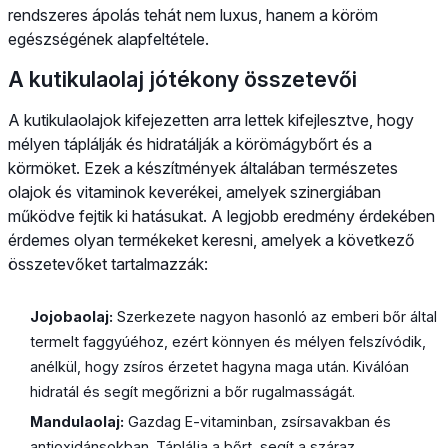
rendszeres ápolás tehát nem luxus, hanem a köröm
egészségének alapfeltétele.
A kutikulaolaj jótékony összetevői
A kutikulaolajok kifejezetten arra lettek kifejlesztve, hogy
mélyen táplálják és hidratálják a körömágybőrt és a
körmöket. Ezek a készítmények általában természetes
olajok és vitaminok keverékei, amelyek szinergiában
működve fejtik ki hatásukat. A legjobb eredmény érdekében
érdemes olyan termékeket keresni, amelyek a következő
összetevőket tartalmazzák:
Jojobaolaj:
Szerkezete nagyon hasonló az emberi bőr által
termelt faggyúéhoz, ezért könnyen és mélyen felszívódik,
anélkül, hogy zsíros érzetet hagyna maga után. Kiválóan
hidratál és segít megőrizni a bőr rugalmasságát.
Mandulaolaj:
Gazdag E-vitaminban, zsírsavakban és
antioxidánsokban. Táplálja a bőrt, segít a száraz,