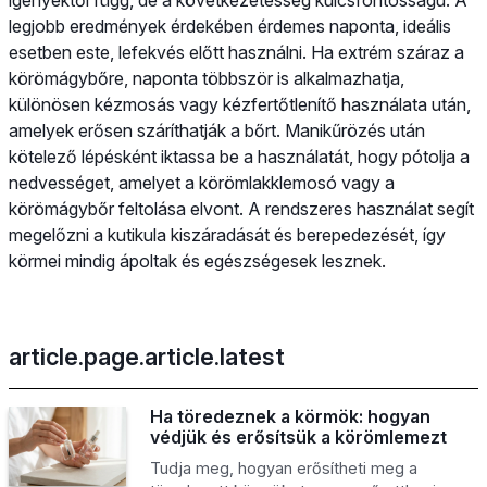
igényektől függ, de a következetesség kulcsfontosságú. A
legjobb eredmények érdekében érdemes naponta, ideális
esetben este, lefekvés előtt használni. Ha extrém száraz a
körömágybőre, naponta többször is alkalmazhatja,
különösen kézmosás vagy kézfertőtlenítő használata után,
amelyek erősen száríthatják a bőrt. Manikűrözés után
kötelező lépésként iktassa be a használatát, hogy pótolja a
nedvességet, amelyet a körömlakklemosó vagy a
körömágybőr feltolása elvont. A rendszeres használat segít
megelőzni a kutikula kiszáradását és berepedezését, így
körmei mindig ápoltak és egészségesek lesznek.
article.page.article.latest
Ha töredeznek a körmök: hogyan
védjük és erősítsük a körömlemezt
Tudja meg, hogyan erősítheti meg a