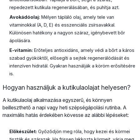
repedezett kutikula regenerálásában, és puhítja azt.
Avokádóolaj:
Mélyen tápláló olaj, amely tele van
vitaminokkal (A, D, E) és esszenciális zsírsavakkal.
Különösen hatékony a nagyon száraz, igénybevett bőr
ápolására.
E-vitamin:
Erőteljes antioxidáns, amely védi a bőrt a káros
szabad gyököktől, elősegíti a sejtek regenerálódását és
intenzíven hidratál. Gyakran használják a köröm erősítésére
is.
Hogyan használjuk a kutikulaolajat helyesen?
A kutikulaolaj alkalmazása egyszerű, és könnyen
beilleszthető a napi vagy heti szépségápolási rutinba. A
maximális hatás érdekében kövesse az alábbi lépéseket:
Előkészület:
Győződjön meg róla, hogy kezei és körmei
tiszták és szárazak. Ha frissen lakkozta körmeit, várja meg,