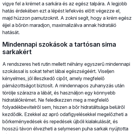
vigye fel a krémet a sarkára és az egész talpára. A legjobb
hatás érdekében ezt a lépést lefekvés előtt végezze el,
majd húzzon pamutzoknit. A zokni segít, hogy a krém egész
éjjel a bőrön maradjon, maximalizálva annak hidratáló
hatását.
Mindennapi szokások a tartósan sima
sarkakért
A rendszeres heti rutin mellett néhány egyszerű mindennapi
szokással is sokat tehet lábai egészségéért. Viseljen
kényelmes, jól illeszkedő cipőt, amely megfelelő
párnázottságot biztosít. A mindennapos zuhanyzás után
törölje szárazra a lábát, és használjon egy könnyebb
hidratálókrémet. Ne feledkezzen meg a megfelelő
folyadékbevitelről sem, hiszen a bőr hidratáltsága belülről
kezdődik. Ezekkel az apró odafigyelésekkel megelőzheti a
bőrkeményedések és repedések újbóli kialakulását, és
hosszú távon élvezheti a selymesen puha sarkak nyújtotta