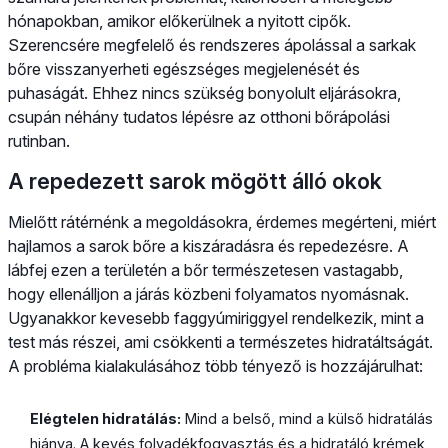
hónapokban, amikor előkerülnek a nyitott cipők.
Szerencsére megfelelő és rendszeres ápolással a sarkak
bőre visszanyerheti egészséges megjelenését és
puhaságát. Ehhez nincs szükség bonyolult eljárásokra,
csupán néhány tudatos lépésre az otthoni bőrápolási
rutinban.
A repedezett sarok mögött álló okok
Mielőtt rátérnénk a megoldásokra, érdemes megérteni, miért
hajlamos a sarok bőre a kiszáradásra és repedezésre. A
lábfej ezen a területén a bőr természetesen vastagabb,
hogy ellenálljon a járás közbeni folyamatos nyomásnak.
Ugyanakkor kevesebb faggyúmiriggyel rendelkezik, mint a
test más részei, ami csökkenti a természetes hidratáltságát.
A probléma kialakulásához több tényező is hozzájárulhat:
Elégtelen hidratálás:
Mind a belső, mind a külső hidratálás
hiánya. A kevés folyadékfogyasztás és a hidratáló krémek