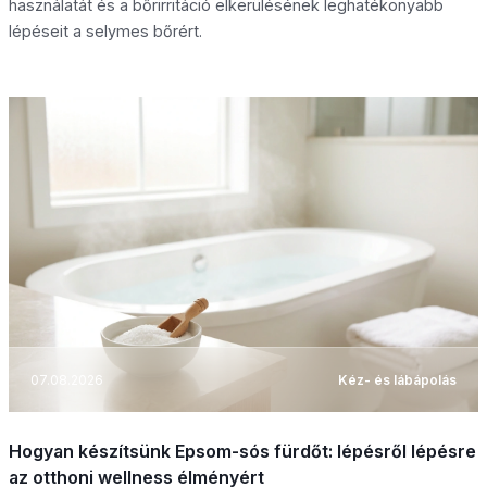
használatát és a bőrirritáció elkerülésének leghatékonyabb
lépéseit a selymes bőrért.
07.08.2026
Kéz- és lábápolás
Hogyan készítsünk Epsom-sós fürdőt: lépésről lépésre
az otthoni wellness élményért