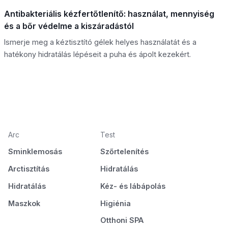
Antibakteriális kézfertőtlenítő: használat, mennyiség
és a bőr védelme a kiszáradástól
Ismerje meg a kéztisztító gélek helyes használatát és a
hatékony hidratálás lépéseit a puha és ápolt kezekért.
Arc
Test
Sminklemosás
Szőrtelenítés
Arctisztítás
Hidratálás
Hidratálás
Kéz- és lábápolás
Maszkok
Higiénia
Otthoni SPA