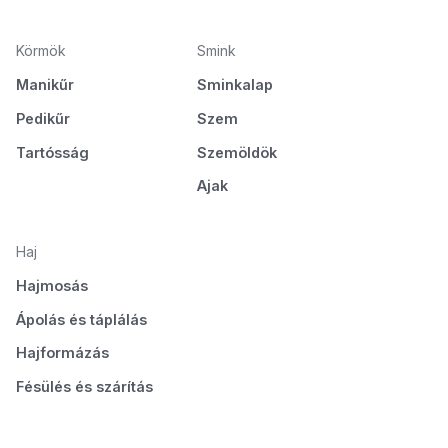
Körmök
Smink
Manikűr
Sminkalap
Pedikűr
Szem
Tartósság
Szemöldök
Ajak
Haj
Hajmosás
Ápolás és táplálás
Hajformázás
Fésülés és szárítás