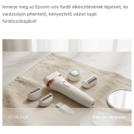
Ismerje meg az Epsom-sós fürdő elkészítésének lépéseit, és
varázsoljon pihentető, kényeztető oázist saját
fürdőszobájából!
07.08.2026
Kéz- és lábápolás