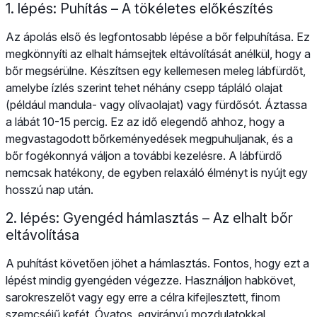
1. lépés: Puhítás – A tökéletes előkészítés
Az ápolás első és legfontosabb lépése a bőr felpuhítása. Ez
megkönnyíti az elhalt hámsejtek eltávolítását anélkül, hogy a
bőr megsérülne. Készítsen egy kellemesen meleg lábfürdőt,
amelybe ízlés szerint tehet néhány csepp tápláló olajat
(például mandula- vagy olívaolajat) vagy fürdősót. Áztassa
a lábát 10-15 percig. Ez az idő elegendő ahhoz, hogy a
megvastagodott bőrkeményedések megpuhuljanak, és a
bőr fogékonnyá váljon a további kezelésre. A lábfürdő
nemcsak hatékony, de egyben relaxáló élményt is nyújt egy
hosszú nap után.
2. lépés: Gyengéd hámlasztás – Az elhalt bőr
eltávolítása
A puhítást követően jöhet a hámlasztás. Fontos, hogy ezt a
lépést mindig gyengéden végezze. Használjon habkövet,
sarokreszelőt vagy egy erre a célra kifejlesztett, finom
szemcséjű kefét. Óvatos, egyirányú mozdulatokkal