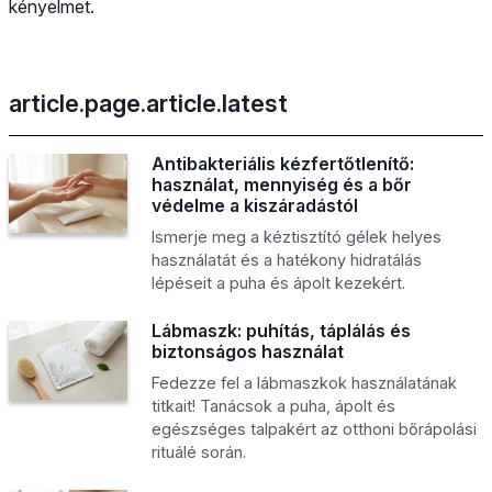
kényelmet.
article.page.article.latest
Antibakteriális kézfertőtlenítő:
használat, mennyiség és a bőr
védelme a kiszáradástól
Ismerje meg a kéztisztító gélek helyes
használatát és a hatékony hidratálás
lépéseit a puha és ápolt kezekért.
Lábmaszk: puhítás, táplálás és
biztonságos használat
Fedezze fel a lábmaszkok használatának
titkait! Tanácsok a puha, ápolt és
egészséges talpakért az otthoni bőrápolási
rituálé során.