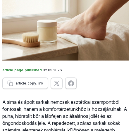
article.page.published
02.05.2026
article.copy.link
A sima és ápolt sarkak nemcsak esztétikai szempontból
fontosak, hanem a komfortérzetünkhöz is hozzájárulnak. A
puha, hidratált bőr a lábfejen az általános jóllét és az
öngondoskodás jele. A repedezett, száraz sarkak sokak
számára jelentenek problémát, különösen a melegebb