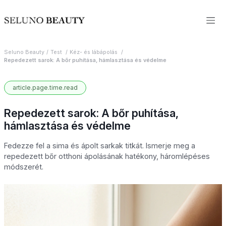
Seluno Beauty
Test
Kéz- és lábápolás
Repedezett sarok: A bőr puhítása, hámlasztása és védelme
article.page.time.read
Repedezett sarok: A bőr puhítása,
hámlasztása és védelme
Fedezze fel a sima és ápolt sarkak titkát. Ismerje meg a
repedezett bőr otthoni ápolásának hatékony, háromlépéses
módszerét.