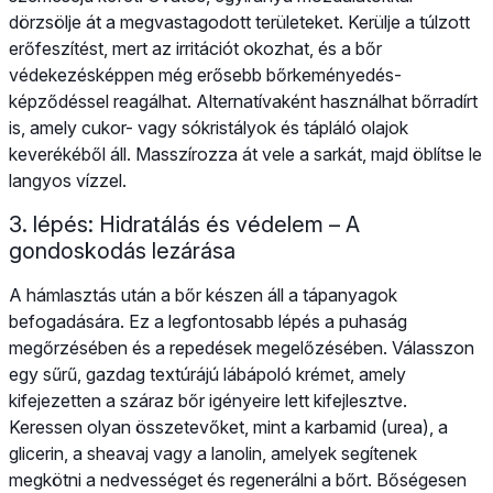
dörzsölje át a megvastagodott területeket. Kerülje a túlzott
erőfeszítést, mert az irritációt okozhat, és a bőr
védekezésképpen még erősebb bőrkeményedés-
képződéssel reagálhat. Alternatívaként használhat bőrradírt
is, amely cukor- vagy sókristályok és tápláló olajok
keverékéből áll. Masszírozza át vele a sarkát, majd öblítse le
langyos vízzel.
3. lépés: Hidratálás és védelem – A
gondoskodás lezárása
A hámlasztás után a bőr készen áll a tápanyagok
befogadására. Ez a legfontosabb lépés a puhaság
megőrzésében és a repedések megelőzésében. Válasszon
egy sűrű, gazdag textúrájú lábápoló krémet, amely
kifejezetten a száraz bőr igényeire lett kifejlesztve.
Keressen olyan összetevőket, mint a karbamid (urea), a
glicerin, a sheavaj vagy a lanolin, amelyek segítenek
megkötni a nedvességet és regenerálni a bőrt. Bőségesen