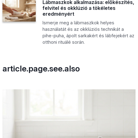
Lábmaszkok alkalmazása: előkészítés,
felvitel és okklúzió a tökéletes
eredményért
Ismerje meg a lábmaszkok helyes
használatát és az okklúziós technikát a
pihe-puha, ápolt sarkakért és lábfejekért az
otthoni rituálé során.
article.page.see.also