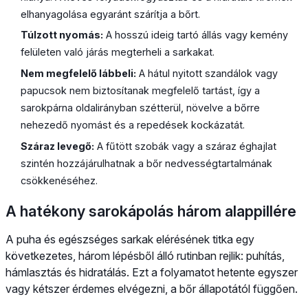
elhanyagolása egyaránt szárítja a bőrt.
Túlzott nyomás:
A hosszú ideig tartó állás vagy kemény
felületen való járás megterheli a sarkakat.
Nem megfelelő lábbeli:
A hátul nyitott szandálok vagy
papucsok nem biztosítanak megfelelő tartást, így a
sarokpárna oldalirányban szétterül, növelve a bőrre
nehezedő nyomást és a repedések kockázatát.
Száraz levegő:
A fűtött szobák vagy a száraz éghajlat
szintén hozzájárulhatnak a bőr nedvességtartalmának
csökkenéséhez.
A hatékony sarokápolás három alappillére
A puha és egészséges sarkak elérésének titka egy
következetes, három lépésből álló rutinban rejlik: puhítás,
hámlasztás és hidratálás. Ezt a folyamatot hetente egyszer
vagy kétszer érdemes elvégezni, a bőr állapotától függően.