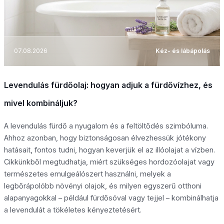
07.08.2026
Kéz- és lábápolás
Levendulás fürdőolaj: hogyan adjuk a fürdővízhez, és
mivel kombináljuk?
A levendulás fürdő a nyugalom és a feltöltődés szimbóluma.
Ahhoz azonban, hogy biztonságosan élvezhessük jótékony
hatásait, fontos tudni, hogyan keverjük el az illóolajat a vízben.
Cikkünkből megtudhatja, miért szükséges hordozóolajat vagy
természetes emulgeálószert használni, melyek a
legbőrápolóbb növényi olajok, és milyen egyszerű otthoni
alapanyagokkal – például fürdősóval vagy tejjel – kombinálhatja
a levendulát a tökéletes kényeztetésért.